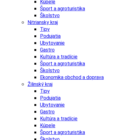
Kúpele
Šport a agroturistika
Školstvo
Nitriansky kraj
Tipy
Podujatia
Ubytovanie
Gastro
Kultúra a tradície
Šport a agroturistika
Školstvo
Ekonomika obchod a doprava
Žilinský kraj
Tipy
Podujatia
Ubytovanie
Gastro
Kultúra a tradície
Kúpele
Šport a agroturistika
Školstvo