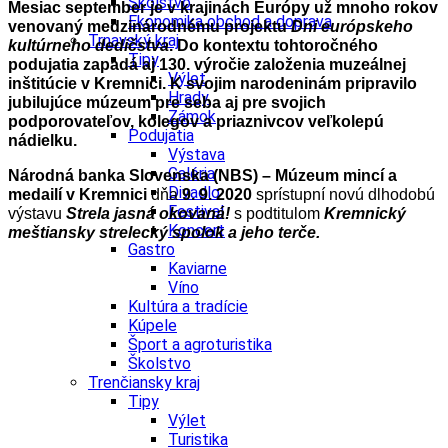
Školstvo
Mesiac september je v krajinách Európy už mnoho rokov
Ekonomika obchod a doprava
venovaný medzinárodnému projektu
Dni európskeho
Trnavský kraj
kultúrneho dedičstva
. Do kontextu tohtoročného
Tipy
podujatia zapadá aj 130. výročie založenia muzeálnej
Výlet
inštitúcie v Kremnici. K svojim narodeninám pripravilo
Hrady
jubilujúce múzeum pre seba aj pre svojich
Zámok
podporovateľov, kolegov a priaznivcov veľkolepú
Podujatia
nádielku.
Výstava
Galéria
Národná banka Slovenska (NBS) – Múzeum mincí a
Divadlo
medailí
v Kremnici
dňa
9. 9. 2020
sprístupní novú dlhodobú
Festival
výstavu
Strela jasná okovaná!
s podtitulom
Kremnický
Koncert
meštiansky strelecký spolok a jeho terče.
Gastro
Kaviarne
Víno
Kultúra a tradície
Kúpele
Šport a agroturistika
Školstvo
Trenčiansky kraj
Tipy
Výlet
Turistika