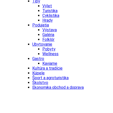
Tipy
Výlet
Turistika
Cyklistika
Hrady
Podujatia
Výstava
Galéria
Folklór
Ubytovanie
Pobyty
Wellness
Gastro
Kaviarne
Kultúra a tradície
Kúpele
Šport a agroturistika
Školstvo
Ekonomika obchod a doprava