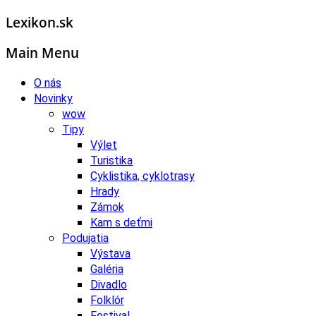
Lexikon.sk
Main Menu
O nás
Novinky
wow
Tipy
Výlet
Turistika
Cyklistika, cyklotrasy
Hrady
Zámok
Kam s deťmi
Podujatia
Výstava
Galéria
Divadlo
Folklór
Festival