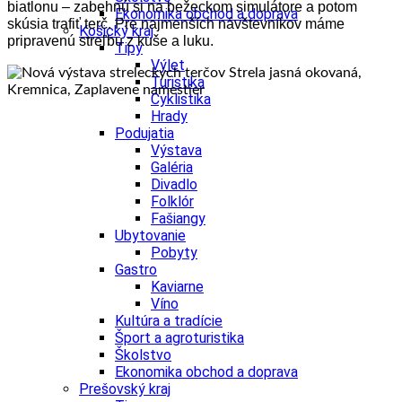
biatlonu – zabehnú si na bežeckom simulátore a potom
Ekonomika obchod a doprava
skúsia trafiť terč. Pre najmenších návštevníkov máme
Košický kraj
pripravenú streľbu z kuše a luku.
Tipy
Výlet
Turistika
Cyklistika
Hrady
Podujatia
Výstava
Galéria
Divadlo
Folklór
Fašiangy
Ubytovanie
Pobyty
Gastro
Kaviarne
Víno
Kultúra a tradície
Šport a agroturistika
Školstvo
Ekonomika obchod a doprava
Prešovský kraj