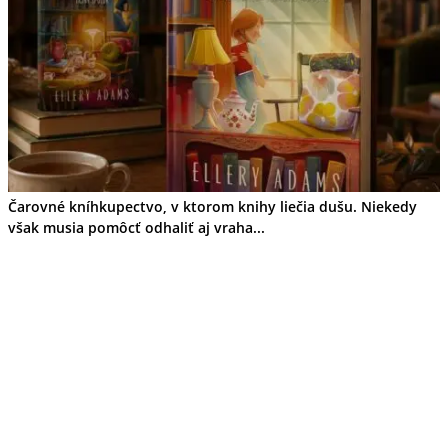
Čarovné kníhkupectvo, v ktorom knihy liečia dušu. Niekedy
však musia pomôcť odhaliť aj vraha...