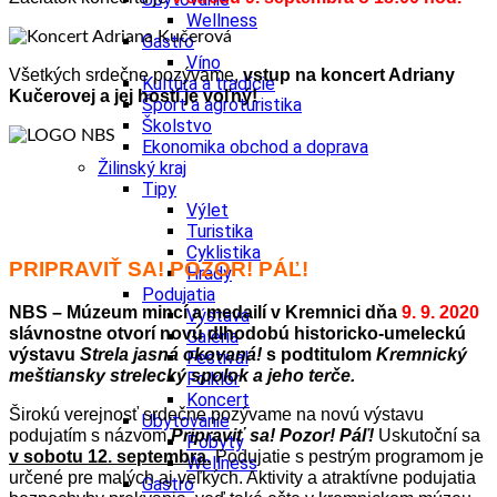
Wellness
Gastro
Víno
Všetkých srdečne pozývame,
vstup na koncert Adriany
Kultúra a tradície
Kučerovej a jej hostí je voľný!
Šport a agroturistika
Školstvo
Ekonomika obchod a doprava
Žilinský kraj
Tipy
Výlet
Turistika
Cyklistika
PRIPRAVIŤ SA!
POZOR!
PÁĽ!
Hrady
Podujatia
NBS – Múzeum mincí a medailí v Kremnici dňa
9. 9. 2020
Výstava
slávnostne otvorí novú dlhodobú historicko-umeleckú
Galéria
výstavu
Strela jasná okovaná!
s podtitulom
Kremnický
Festival
meštiansky strelecký spolok a jeho terče.
Folklór
Koncert
Širokú verejnosť srdečne pozývame na novú výstavu
Ubytovanie
podujatím s názvom
Pripraviť sa! Pozor! Páľ!
Uskutoční sa
Pobyty
v sobotu 12. septembra.
Podujatie s pestrým programom je
Wellness
určené pre malých aj veľkých. Aktivity a atraktívne podujatia
Gastro