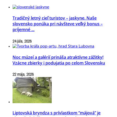
Tradičný letný cieľ turistov – jaskyne. Naše
slovensko ponúka pri návšteve veľký bonus –
príjemné ...
24 júla, 2026
Noc múzeí a galérií prináša atraktívne zážitky!
Vzácne zbierky i podujatia po celom Slovensku
22 mája, 2026
Liptovská bryndza s prívlastkom “májová” je