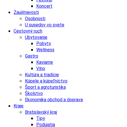
Koncert
Zaujímavosti
Osobnosti
U susedov vo svete
Cestovný ruch
Ubytovanie
Pobyty
Wellness
Gastro
Kaviarne
Víno
Kultúra a tradície
Kúpele a kúpeľníctvo
Šport a agroturistika
Školstvo
Ekonomika obchod a doprava
Kraje
Bratislavský kraj
Tipy
Podujatia