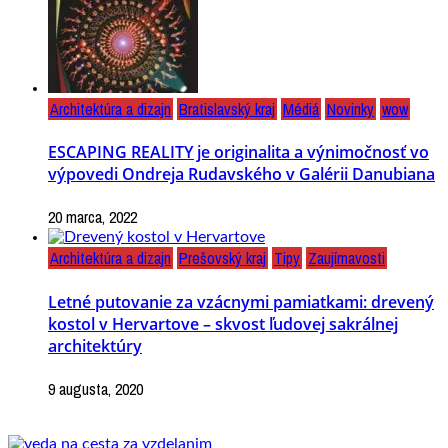
Architektúra a dizajn
Bratislavský kraj
Médiá
Novinky
wow
ESCAPING REALITY je originalita a výnimočnosť vo
výpovedi Ondreja Rudavského v Galérii Danubiana
20 marca, 2022
Architektúra a dizajn
Prešovský kraj
Tipy
Zaujímavosti
Letné putovanie za vzácnymi pamiatkami: drevený
kostol v Hervartove – skvost ľudovej sakrálnej
architektúry
9 augusta, 2020