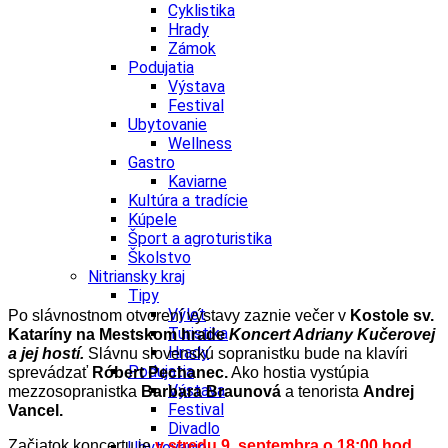
Cyklistika
Hrady
Zámok
Podujatia
Výstava
Festival
Ubytovanie
Wellness
Gastro
Kaviarne
Kultúra a tradície
Kúpele
Šport a agroturistika
Školstvo
Nitriansky kraj
Tipy
Výlet
Po slávnostnom otvorení výstavy zaznie večer v
Kostole sv.
Turistika
Kataríny na Mestskom hrade
Koncert Adriany Kučerovej
Hrady
a jej hostí.
Slávnu slovenskú sopranistku bude na klavíri
Podujatia
sprevádzať
Róbert Pechanec.
Ako hostia vystúpia
Výstava
mezzosopranistka
Barbara Braunová
a tenorista
Andrej
Festival
Vancel.
Divadlo
Začiatok koncertu je
v stredu 9. septembra o 18:00 hod.
Ubytovanie