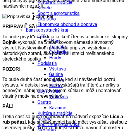
bezpochyby prekvapia, veď také ešte v kremnickom múzeu
Kultúra a tradície
návštevníci nezažili.
Kúpele
Šport a agroturistika
Školstvo
Ekonomika obchod a doprava
PRIPRAVIŤ SA!
Banskobystrický kraj
Tipy
To bude prvý krok podujatia, keď členovia historickej skupiny
Výlet
Bojník
vykonajú na Štefánikovom námestí slávnostný
Turistika
výstrel. Návštevníkom predvedú prípravu výstrelov z
Cyklistika
historických zbraní, aké používali strelci meštianskeho
Hrady
streleckého spolku.
Podujatia
Výstava
POZOR!
Galéria
To bude druhá časť podujatia, keď si návštevníci pozrú
Festival
výstavu. V detskej strelnici vyskúšajú trafiť terč z nerfky s
Folklór
penovými nábojmi a v tvorivom kútiku si môžu namaľovať
Ubytovanie
vlastný motív na drevený terč.
Wellness
Gastro
PÁĽ!
Kaviarne
Kultúra a tradície
Tretia časť sa bude odohrávať na nádvorí expozície
Líce a
Kúpele
rub peňazí
, kde si návštevníci budú môcť vyskúšať streľbu z
Šport a agroturistika
laserovej pušky. Tí najzdatnejší si môžu navodiť atmosféru
Školstvo