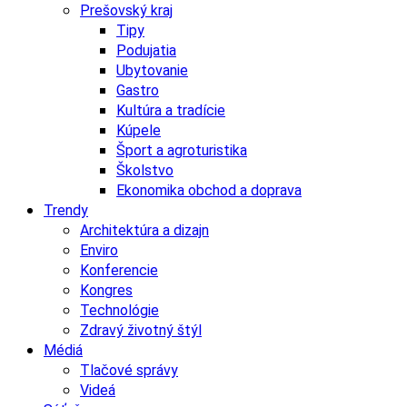
Prešovský kraj
Tipy
Podujatia
Ubytovanie
Gastro
Kultúra a tradície
Kúpele
Šport a agroturistika
Školstvo
Ekonomika obchod a doprava
Trendy
Architektúra a dizajn
Enviro
Konferencie
Kongres
Technológie
Zdravý životný štýl
Médiá
Tlačové správy
Videá