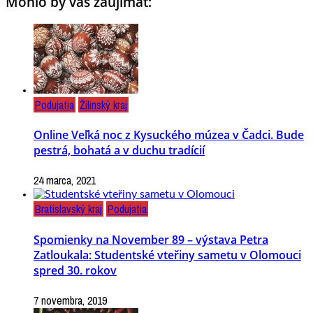
Mohlo by vás zaujímať:
Podujatia
Žilinský kraj
Online Veľká noc z Kysuckého múzea v Čadci. Bude
pestrá, bohatá a v duchu tradícií
24 marca, 2021
Bratislavský kraj
Podujatia
Spomienky na November 89 – výstava Petra
Zatloukala: Studentské vteřiny sametu v Olomouci
spred 30. rokov
7 novembra, 2019