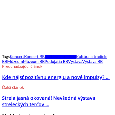
Tags
Koncert
Koncert BB
Kultúra a tradície
Kultúra a tradície
BB
Múzeum
Múzeum BB
Podujatia BB
Výstava
Výstava BB
Predchádzajúci článok
Kde nájsť pozitívnu energiu a nové impulzy? ...
Ďalší článok
Strela jasná okovaná! Nevšedná výstava
streleckých terčov ...