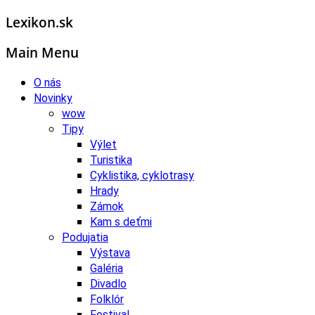
Lexikon.sk
Main Menu
O nás
Novinky
wow
Tipy
Výlet
Turistika
Cyklistika, cyklotrasy
Hrady
Zámok
Kam s deťmi
Podujatia
Výstava
Galéria
Divadlo
Folklór
Festival