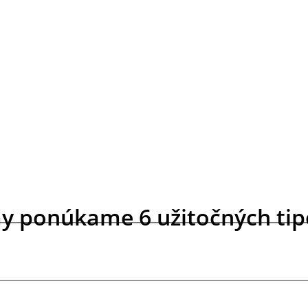
my ponúkame 6 užitočných tip