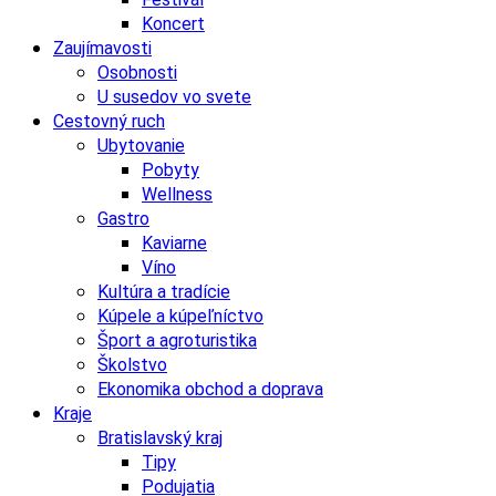
Koncert
Zaujímavosti
Osobnosti
U susedov vo svete
Cestovný ruch
Ubytovanie
Pobyty
Wellness
Gastro
Kaviarne
Víno
Kultúra a tradície
Kúpele a kúpeľníctvo
Šport a agroturistika
Školstvo
Ekonomika obchod a doprava
Kraje
Bratislavský kraj
Tipy
Podujatia