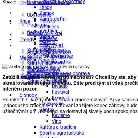
Cyklistika, cyklotrasy
Share:
U susedov vo svete
Cestovný ruch
Hrady
Zámok
Ubytovanie
Kam s deťmi
Pobyty
Kraje
Podujatia
Wellness
Výstava
Gastro
Bratislavský kraj
Galéria
Kaviarne
Tipy
Trendy
Divadlo
Víno
Výlet
Folklór
Kultúra a tradície
Turistika
Architektúra a dizajn
Festival
Kúpele a kúpeľníctvo
Cyklistika
Enviro
Médiá
Koncert
Šport a agroturistika
Hrady
Konferencie
Školstvo
Podujatia
Kongres
Tlačové správy
Ekonomika obchod a doprava
Výstava
Technológie
Videá
Súťaže
Zatúžili ste po farebnejšej domácnosti? Chceli by ste, aby 
Galéria
Zdravý životný štýl
skrášľovania svojho príbytku. Ešte pred tým si však prečít
Divadlo
interiéru pozor.
Festival
E-shopy
Koncert
Po rokoch si každý interiér žiada zmodernizovať. Aj vy sami sa 
Ubytovanie
jednoducho zmeniť. Pri maľovaní zažijete kopec zábavy, budete
Gastro
užitočnými tipmi, na konci sa dostaví aj skvelý pocit spokojnos
Kaviarne
Víno
Kultúra a tradície
Šport a agroturistika