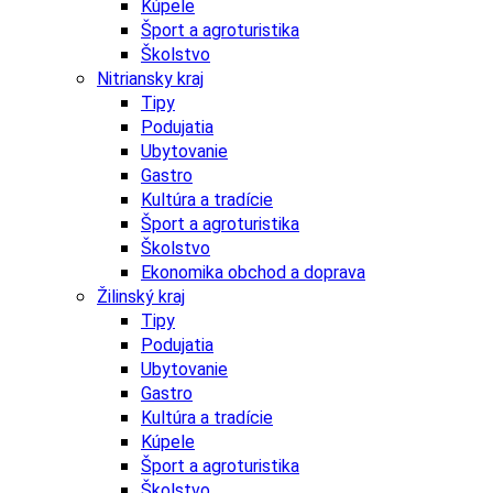
Kúpele
Šport a agroturistika
Školstvo
Nitriansky kraj
Tipy
Podujatia
Ubytovanie
Gastro
Kultúra a tradície
Šport a agroturistika
Školstvo
Ekonomika obchod a doprava
Žilinský kraj
Tipy
Podujatia
Ubytovanie
Gastro
Kultúra a tradície
Kúpele
Šport a agroturistika
Školstvo