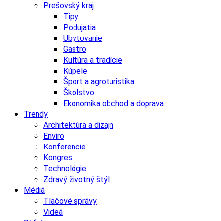
Prešovský kraj
Tipy
Podujatia
Ubytovanie
Gastro
Kultúra a tradície
Kúpele
Šport a agroturistika
Školstvo
Ekonomika obchod a doprava
Trendy
Architektúra a dizajn
Enviro
Konferencie
Kongres
Technológie
Zdravý životný štýl
Médiá
Tlačové správy
Videá