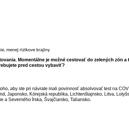
vania. Momentálne je možné cestovať do zelených zón a te
trebujete pred cestou vybaviť?
toho, aby ste pri návrate mali povinnosť absolvovať test na CO
land, Japonsko, Kórejská republika, Lichtenštajnsko, Litva, L
e a Severného Írska, Švajčiarsko, Taliansko.