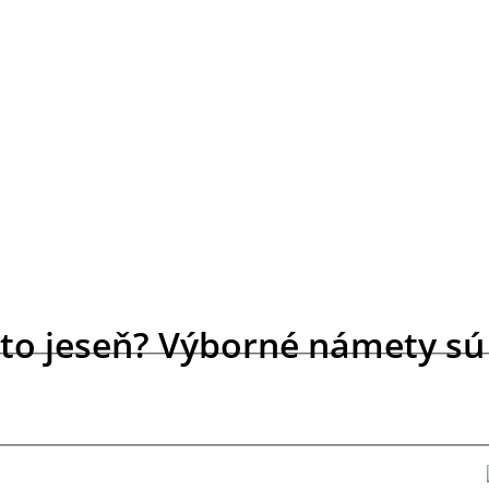
to jeseň? Výborné námety sú 