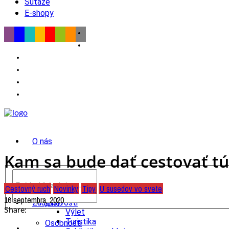
Súťaže
E-shopy
O nás
Kam sa bude dať cestovať tú
Novinky
Cestovný ruch
Novinky
Tipy
U susedov vo svete
wow
16 septembra, 2020
Tipy
Zaujímavosti
Share:
Výlet
Turistika
Osobnosti