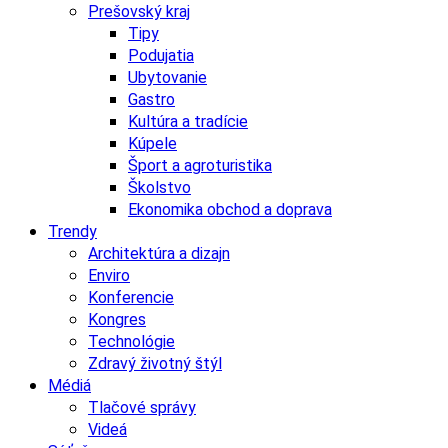
Prešovský kraj
Tipy
Podujatia
Ubytovanie
Gastro
Kultúra a tradície
Kúpele
Šport a agroturistika
Školstvo
Ekonomika obchod a doprava
Trendy
Architektúra a dizajn
Enviro
Konferencie
Kongres
Technológie
Zdravý životný štýl
Médiá
Tlačové správy
Videá