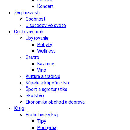
Koncert
Zaujímavosti
Osobnosti
U susedov vo svete
Cestovný ruch
Ubytovanie
Pobyty
Wellness
Gastro
Kaviarne
Víno
Kultúra a tradície
Kúpele a kúpeľníctvo
Šport a agroturistika
Školstvo
Ekonomika obchod a doprava
Kraje
Bratislavský kraj
Tipy
Podujatia