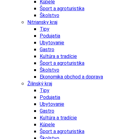
Kúpele
Šport a agroturistika
Školstvo
Nitriansky kraj
Tipy
Podujatia
Ubytovanie
Gastro
Kultúra a tradície
Šport a agroturistika
Školstvo
Ekonomika obchod a doprava
Žilinský kraj
Tipy
Podujatia
Ubytovanie
Gastro
Kultúra a tradície
Kúpele
Šport a agroturistika
Školstvo