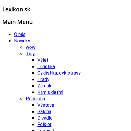
Lexikon.sk
Main Menu
O nás
Novinky
wow
Tipy
Výlet
Turistika
Cyklistika, cyklotrasy
Hrady
Zámok
Kam s deťmi
Podujatia
Výstava
Galéria
Divadlo
Folklór
Festival