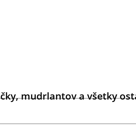
čky, mudrlantov a všetky osta