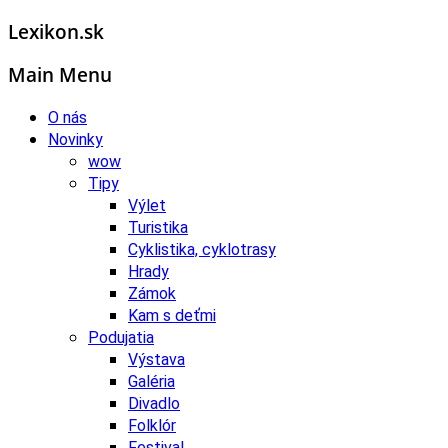
Lexikon.sk
Main Menu
O nás
Novinky
wow
Tipy
Výlet
Turistika
Cyklistika, cyklotrasy
Hrady
Zámok
Kam s deťmi
Podujatia
Výstava
Galéria
Divadlo
Folklór
Festival