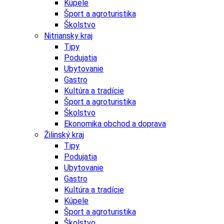
Kúpele
Šport a agroturistika
Školstvo
Nitriansky kraj
Tipy
Podujatia
Ubytovanie
Gastro
Kultúra a tradície
Šport a agroturistika
Školstvo
Ekonomika obchod a doprava
Žilinský kraj
Tipy
Podujatia
Ubytovanie
Gastro
Kultúra a tradície
Kúpele
Šport a agroturistika
Školstvo