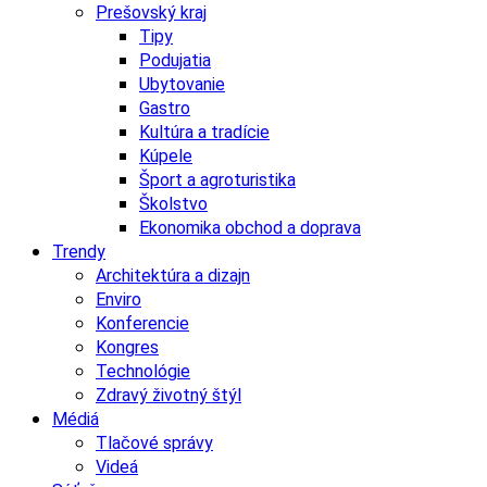
Prešovský kraj
Tipy
Podujatia
Ubytovanie
Gastro
Kultúra a tradície
Kúpele
Šport a agroturistika
Školstvo
Ekonomika obchod a doprava
Trendy
Architektúra a dizajn
Enviro
Konferencie
Kongres
Technológie
Zdravý životný štýl
Médiá
Tlačové správy
Videá