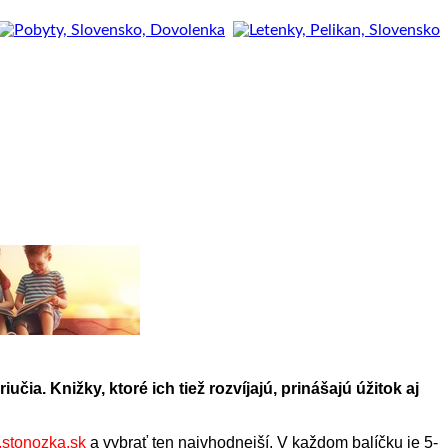
iučia. Knižky, ktoré ich tiež rozvíjajú, prinášajú úžitok aj
stonozka.sk
a vybrať ten najvhodnejší. V každom balíčku je 5-