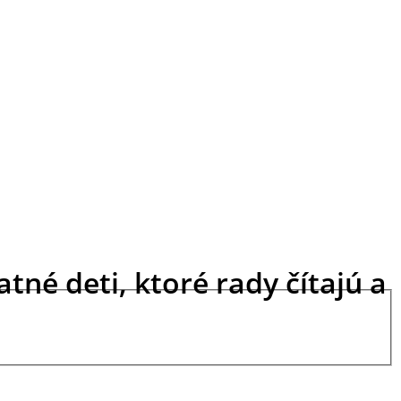
tné deti, ktoré rady čítajú a