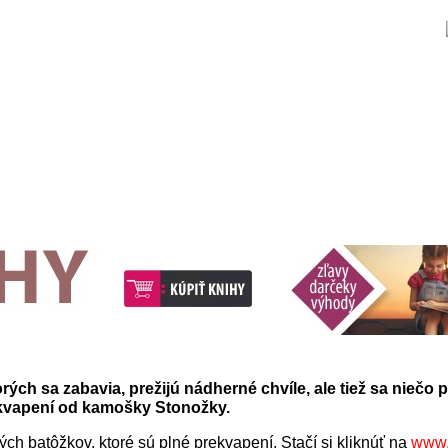
orých sa zabavia, prežijú nádherné chvíle, ale tiež sa niečo pr
rekvapení od kamošky Stonožky.
ých batôžkov, ktoré sú plné prekvapení. Stačí si kliknúť na
www.