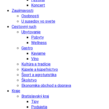
Koncert
Zaujímavosti
Osobnosti
U susedov vo svete
Cestovný ruch
Ubytovanie
Pobyty
Wellness
Gastro
Kaviarne
Víno
Kultúra a tradície
Kúpele a kúpeľníctvo
Šport a agroturistika
Školstvo
Ekonomika obchod a doprava
Kraje
Bratislavský kraj
Tipy
Podujatia