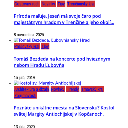
Cestovný ruch
Novinky
Tipy
Trenčiansky kraj
Príroda maľuje. Jeseň má svoje čaro pod
majestátnym hradom v Trenčíne a jeho okolí…
8 novembra, 2025
Prešovský kraj
Tipy
Tomáš Bezdeda na koncerte pod hviezdnym
nebom Hradu Ľubovňa
15 júla, 2019
Architektúra a dizajn
Novinky
Trendy
Trnavský kraj
Zaujímavosti
Poznáte unikátne miesta na Slovensku? Kostol
svätej Margity Antiochijskej v Kopčanoch.
13 júla, 2020