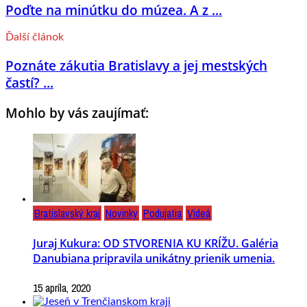
Poďte na minútku do múzea. A z ...
Ďalší článok
Poznáte zákutia Bratislavy a jej mestských
častí? ...
Mohlo by vás zaujímať:
Bratislavský kraj
Novinky
Podujatia
Videá
Juraj Kukura: OD STVORENIA KU KRÍŽU. Galéria
Danubiana pripravila unikátny prienik umenia.
15 apríla, 2020