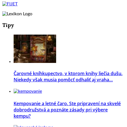
Tipy
Čarovné kníhkupectvo, v ktorom knihy liečia dušu.
Niekedy však musia pomôcť odhaliť aj vraha…
Kempovanie a letné čaro. Ste pripravení na skvelé
dobrodružstvá a poznáte zásady pri výbere
kempu?