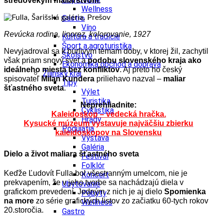
stredovekým maliarstvom
.
Wellness
Gastro
Víno
Revúcka rodina, linorez, kolorovanie, 1927
Kultúra a tradície
Šport a agroturistika
Nevyjadroval sa k búrlivým témam doby, v ktorej žil, zachytil
Školstvo
však priam snový svet a
podobu slovenského kraja ako
Ekonomika obchod a doprava
ideálneho miesta bez konfliktov
. Aj preto ho český
Žilinský kraj
spisovateľ
Milan Kundera
priliehavo nazval –
maliar
Tipy
šťastného sveta
.
Výlet
Turistika
Neprehliadnite:
Cyklistika
Kaleidoskop – vedecká hračka.
Hrady
Kysucké múzeum vystavuje najväčšiu zbierku
Podujatia
kaleidoskopov na Slovensku
Výstava
Galéria
Dielo a život maliara šťastného sveta
Festival
Folklór
Keďže Ľudovít Fulla bol všestranným umelcom, nie je
Koncert
prekvapením, že v jeho tvorbe sa nachádzajú diela v
Ubytovanie
grafickom prevedení. Jedným z nich je aj dielo
Spomienka
Pobyty
na more
zo série grafických listov zo začiatku 60-tych rokov
Wellness
20.storočia.
Gastro