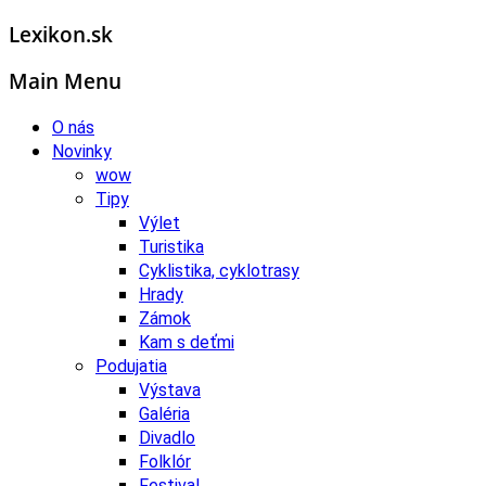
Lexikon.sk
Main Menu
O nás
Novinky
wow
Tipy
Výlet
Turistika
Cyklistika, cyklotrasy
Hrady
Zámok
Kam s deťmi
Podujatia
Výstava
Galéria
Divadlo
Folklór
Festival