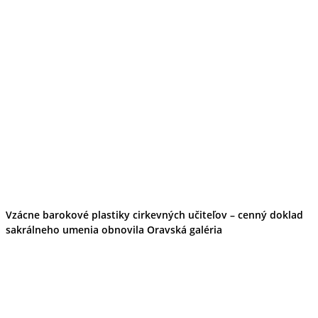
Tipy
Výlet
Turistika
Cyklistika
Hrady
Podujatia
Výstava
Galéria
Folklór
Ubytovanie
Pobyty
Wellness
Gastro
Kaviarne
Kultúra a tradície
Kúpele
Vzácne barokové plastiky cirkevných učiteľov – cenný doklad
Šport a agroturistika
sakrálneho umenia obnovila Oravská galéria
Školstvo
Ekonomika obchod a doprava