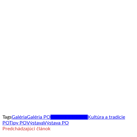
Tags
Galéria
Galéria PO
Kultúra a tradície
Kultúra a tradície
PO
Tipy PO
Výstava
Výstava PO
Predchádzajúci článok