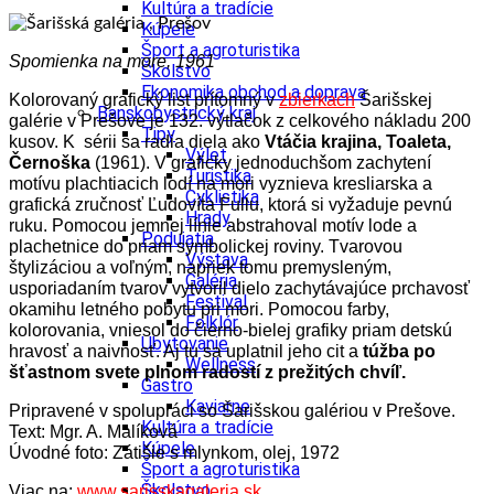
Kultúra a tradície
Kúpele
Šport a agroturistika
Spomienka na more, 1961
Školstvo
Ekonomika obchod a doprava
Kolorovaný grafický list prítomný v
zbierkach
Šarišskej
Banskobystrický kraj
galérie v Prešove je 132. výtlačok z celkového nákladu 200
Tipy
kusov. K sérii sa radia diela ako
Vtáčia krajina, Toaleta,
Výlet
Černoška
(1961). V graficky jednoduchšom zachytení
Turistika
motívu plachtiacich lodí na mori vyznieva kresliarska a
Cyklistika
grafická zručnosť Ľudovíta Fullu, ktorá si vyžaduje pevnú
Hrady
ruku. Pomocou jemnej línie abstrahoval motív lode a
Podujatia
plachetnice do priam symbolickej roviny. Tvarovou
Výstava
štylizáciou a voľným, napriek tomu premysleným,
Galéria
usporiadaním tvarov vytvoril dielo zachytávajúce prchavosť
Festival
okamihu letného pobytu pri mori. Pomocou farby,
Folklór
kolorovania, vniesol do čierno-bielej grafiky priam detskú
Ubytovanie
hravosť a naivnosť. Aj tu sa uplatnil jeho cit a
túžba po
Wellness
šťastnom svete plnom radostí z prežitých chvíľ.
Gastro
Kaviarne
Pripravené v spolupráci so Šarišskou galériou v Prešove.
Kultúra a tradície
Text: Mgr. A. Malíková
Kúpele
Úvodné foto: Zátišie s mlynkom, olej, 1972
Šport a agroturistika
Školstvo
Viac na:
www.sarisskagaleria.sk