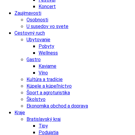
Koncert
Zaujímavosti
Osobnosti
U susedov vo svete
Cestovný ruch
Ubytovanie
Pobyty
Wellness
Gastro
Kaviarne
Víno
Kultúra a tradície
Kúpele a kúpeľníctvo
Šport a agroturistika
Školstvo
Ekonomika obchod a doprava
Kraje
Bratislavský kraj
Tipy
Podujatia