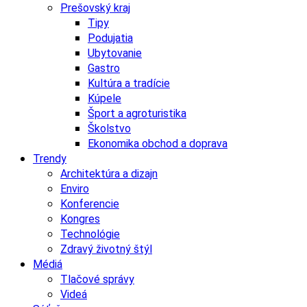
Prešovský kraj
Tipy
Podujatia
Ubytovanie
Gastro
Kultúra a tradície
Kúpele
Šport a agroturistika
Školstvo
Ekonomika obchod a doprava
Trendy
Architektúra a dizajn
Enviro
Konferencie
Kongres
Technológie
Zdravý životný štýl
Médiá
Tlačové správy
Videá