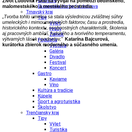
Školstvo
Život Ľudovíta Fullu sa vyvíjal na pomedzí dedinského,
Ekonomika obchod a doprava
malomestského a mestského prostredia.
Trnavský kraj
„Tvorba tohto umelca sa stala výslednicou zvláštnej súhry
Tipy
umeleckých i mimoumeleckých faktorov, času a prostredia,
Výlet
historického kontextu, osobnostných charakteristík, školenia
Hrady
aj pracovných ambícií, ľudského a tvorivého temperamentu,
Zámok
výtvarných lások i podnetov,
”
Katarína Bajcurová,
Podujatia
kurátorka zbierok moderného a súčasného umenia.
Výstava
Galéria
Divadlo
Festival
Koncert
Gastro
Kaviarne
Víno
Kultúra a tradície
Kúpele
Šport a agroturistika
Školstvo
Trenčiansky kraj
Tipy
Výlet
Turistika