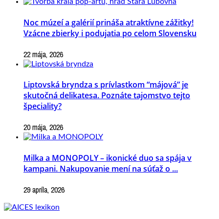
Noc múzeí a galérií prináša atraktívne zážitky!
Vzácne zbierky i podujatia po celom Slovensku
22 mája, 2026
Liptovská bryndza s prívlastkom “májová” je
skutočná delikatesa. Poznáte tajomstvo tejto
špeciality?
20 mája, 2026
Milka a MONOPOLY – ikonické duo sa spája v
kampani. Nakupovanie mení na súťaž o ...
29 apríla, 2026