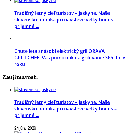
Tradičný letný cieľ turistov – jaskyne. Naše
slovensko ponúka pri návšteve veľký bonus –
príjemné ...
Chute leta znásobí elektrický gril ORAVA
GRILLCHEF. Váš pomocník na grilovanie 365 dní v
roku
Zaujímavosti
Tradičný letný cieľ turistov – jaskyne. Naše
slovensko ponúka pri návšteve veľký bonus –
príjemné ...
24 júla, 2026