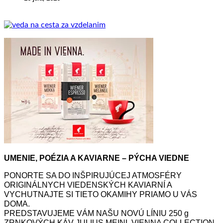
UMENIE, POÉZIA A KAVIARNE – PÝCHA VIEDNE
PONORTE SA DO INŠPIRUJÚCEJ ATMOSFÉRY
ORIGINÁLNYCH VIEDENSKÝCH KAVIARNÍ A
VYCHUTNAJTE SI TIETO OKAMIHY PRIAMO U VÁS
DOMA.
PREDSTAVUJEME VÁM NAŠU NOVÚ LÍNIU 250 g
ZRNKOVÝCH KÁV JULIUS MEINL VIENNA COLLECTION.