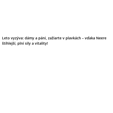
Leto vyzýva: dámy a páni, zažiarte v plavkách – vďaka Neere
štíhlejší, plní sily a vitality!