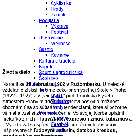
Cyklistika
Hrady
Zámok
Podujatia
Výstava
Festival
Ubytovanie
Wellness
Gastro
Kaviarne
Kultúra a tradície
Kúpele
Život a dielo
Šport a agroturistika
Školstvo
Nitriansky kraj
Narodil sa
27. februára 1902 v Ružomberku
. Umelecké
Tipy
vzdelanie získal na Umelecko-priemyselnej škole v Prahe
Výlet
(1922 – 1927) a v „špeciálke“ prof. Františka Kyselu.
Turistika
Atmosféra Prahy mladému umelcovi poskytla možnosť
Hrady
oboznámiť sa so súčasnými tendenciami, ktoré si pozorne
Podujatia
všímal a vzal si z nich poučenie. Vo svojej tvorbe uplatnil
Výstava
niekoľko z nich –
fauvizmus, expresionizmus, kubizmus
a
Festival
i. Vyjadroval sa spôsobom kríženia rôznych postupov
Divadlo
inšpirovaných
ľudovým umením, detskou kresbou,
Ubytovanie