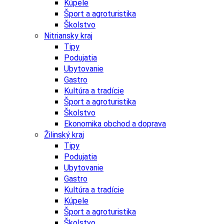
Kúpele
Šport a agroturistika
Školstvo
Nitriansky kraj
Tipy
Podujatia
Ubytovanie
Gastro
Kultúra a tradície
Šport a agroturistika
Školstvo
Ekonomika obchod a doprava
Žilinský kraj
Tipy
Podujatia
Ubytovanie
Gastro
Kultúra a tradície
Kúpele
Šport a agroturistika
Školstvo