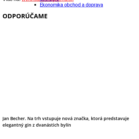
Ekonomika obchod a doprava
Košický kraj
ODPORÚČAME
Tipy
Výlet
Turistika
Cyklistika
Hrady
Podujatia
Výstava
Galéria
Divadlo
Folklór
Fašiangy
Ubytovanie
Pobyty
Gastro
Kaviarne
Víno
Kultúra a tradície
Šport a agroturistika
Jan Becher. Na trh vstupuje nová značka, ktorá predstavuje
Školstvo
elegantný gin z dvanástich bylín
Ekonomika obchod a doprava
Prešovský kraj