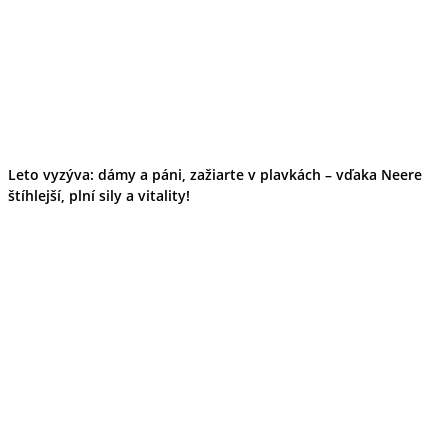
Leto vyzýva: dámy a páni, zažiarte v plavkách – vďaka Neere
štíhlejší, plní sily a vitality!