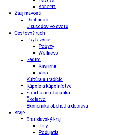
Koncert
Zaujímavosti
Osobnosti
U susedov vo svete
Cestovný ruch
Ubytovanie
Pobyty
Wellness
Gastro
Kaviarne
Víno
Kultúra a tradície
Kúpele a kúpeľníctvo
Šport a agroturistika
Školstvo
Ekonomika obchod a doprava
Kraje
Bratislavský kraj
Tipy
Podujatia