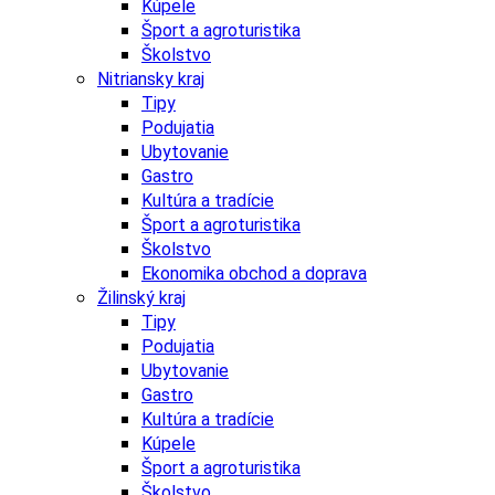
Kúpele
Šport a agroturistika
Školstvo
Nitriansky kraj
Tipy
Podujatia
Ubytovanie
Gastro
Kultúra a tradície
Šport a agroturistika
Školstvo
Ekonomika obchod a doprava
Žilinský kraj
Tipy
Podujatia
Ubytovanie
Gastro
Kultúra a tradície
Kúpele
Šport a agroturistika
Školstvo