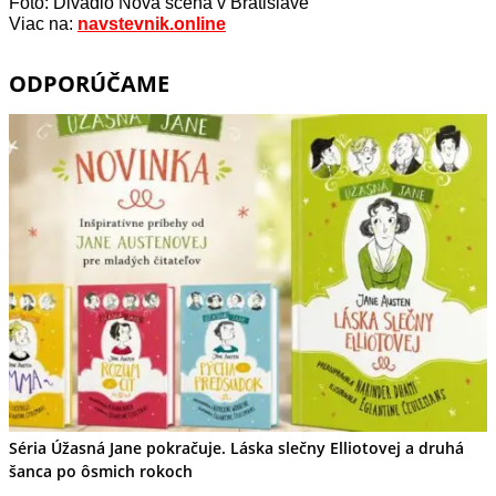
Foto: Divadlo Nová scéna v Bratislave
Viac na:
navstevnik.online
ODPORÚČAME
Séria Úžasná Jane pokračuje. Láska slečny Elliotovej a druhá
šanca po ôsmich rokoch