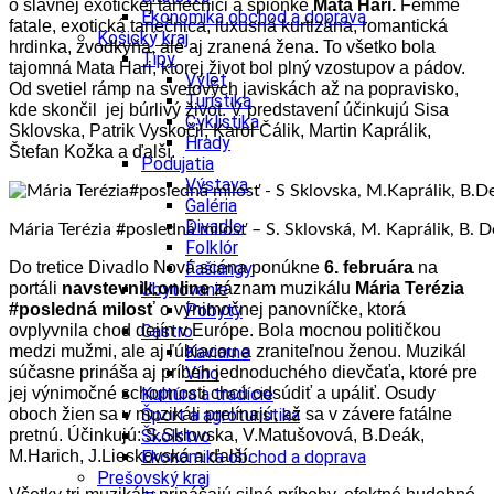
o slávnej exotickej tanečnici a špiónke
Mata Hari.
Femme
Ekonomika obchod a doprava
fatale, exotická tanečnica, luxusná kurtizána, romantická
Košický kraj
hrdinka, zvodkyňa, ale aj zranená žena. To všetko bola
Tipy
tajomná Mata Hari, ktorej život bol plný vzostupov a pádov.
Výlet
Od svetiel rámp na svetových javiskách až na popravisko,
Turistika
kde skončil jej búrlivý život. V predstavení účinkujú Sisa
Cyklistika
Sklovska, Patrik Vyskočil, Karol Čálik, Martin Kaprálik,
Hrady
Štefan Kožka a ďalší.
Podujatia
Výstava
Galéria
Divadlo
Mária Terézia #posledná milosť – S. Sklovská, M. Kaprálik, B. 
Folklór
Do tretice Divadlo Nová scéna ponúkne
6. februára
na
Fašiangy
portáli
navstevnik.online
záznam muzikálu
Mária Terézia
Ubytovanie
#posledná milosť
o výnimočnej panovníčke, ktorá
Pobyty
ovplyvnila chod dejín v Európe. Bola mocnou političkou
Gastro
medzi mužmi, ale aj ľúbiacou a zraniteľnou ženou. Muzikál
Kaviarne
súčasne prináša aj príbeh jednoduchého dievčaťa, ktoré pre
Víno
jej výnimočné schopnosti chcú odsúdiť a upáliť. Osudy
Kultúra a tradície
oboch žien sa v muzikáli prelínajú, až sa v závere fatálne
Šport a agroturistika
pretnú. Účinkujú: S.Sklovska, V.Matušovová, B.Deák,
Školstvo
M.Harich, J.Lieskovská a ďalší.
Ekonomika obchod a doprava
Prešovský kraj