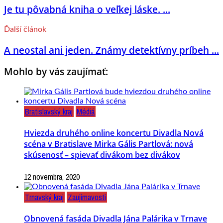
Je tu pôvabná kniha o veľkej láske. ...
Ďalší článok
A neostal ani jeden. Známy detektívny príbeh ...
Mohlo by vás zaujímať:
Bratislavský kraj
Médiá
Hviezda druhého online koncertu Divadla Nová
scéna v Bratislave Mirka Gális Partlová: nová
skúsenosť – spievať divákom bez divákov
12 novembra, 2020
Trnavský kraj
Zaujímavosti
Obnovená fasáda Divadla Jána Palárika v Trnave