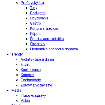
Prešovský kraj
Tipy
Podujatia
Ubytovanie
Gastro
Kultúra a tradície
Kúpele
Šport a agroturistika
Školstvo
Ekonomika obchod a doprava
Trendy
Architektúra a dizajn
Enviro
Konferencie
Kongres
Technológie
Zdravý životný štýl
Médiá
Tlačové správy
Videá