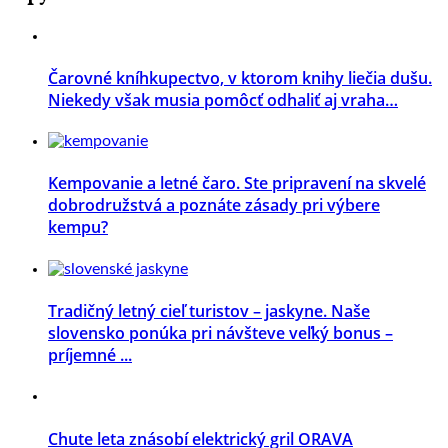
Čarovné kníhkupectvo, v ktorom knihy liečia dušu.
Niekedy však musia pomôcť odhaliť aj vraha…
Kempovanie a letné čaro. Ste pripravení na skvelé
dobrodružstvá a poznáte zásady pri výbere
kempu?
Tradičný letný cieľ turistov – jaskyne. Naše
slovensko ponúka pri návšteve veľký bonus –
príjemné ...
Chute leta znásobí elektrický gril ORAVA