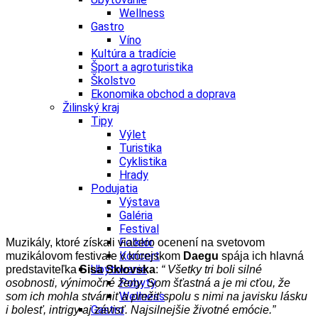
Wellness
Gastro
Víno
Kultúra a tradície
Šport a agroturistika
Školstvo
Ekonomika obchod a doprava
Žilinský kraj
Tipy
Výlet
Turistika
Cyklistika
Hrady
Podujatia
Výstava
Galéria
Festival
Folklór
Muzikály, ktoré získali viacero ocenení na svetovom
Koncert
muzikálovom festivale v kórejskom
Daegu
spája ich hlavná
Ubytovanie
predstaviteľka
Sisa Sklovska
:
“
Všetky tri boli silné
Pobyty
osobnosti, výnimočné ženy. Som šťastná a je mi cťou, že
Wellness
som ich mohla stvárniť a prežiť spolu s nimi na javisku lásku
Gastro
i bolesť, intrigy aj závisť. Najsilnejšie životné emócie.”