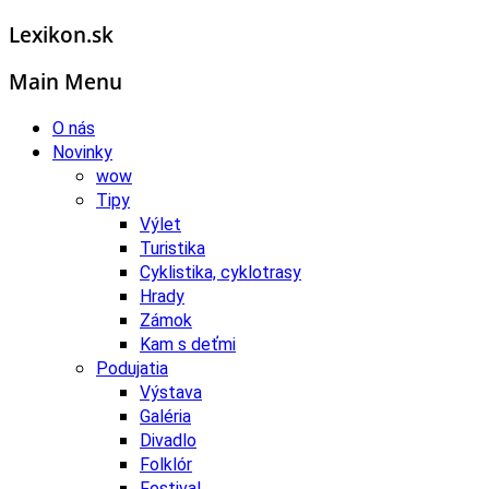
Lexikon.sk
Main Menu
O nás
Novinky
wow
Tipy
Výlet
Turistika
Cyklistika, cyklotrasy
Hrady
Zámok
Kam s deťmi
Podujatia
Výstava
Galéria
Divadlo
Folklór
Festival