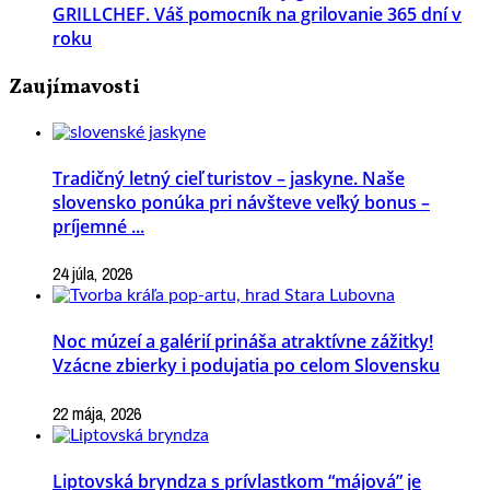
GRILLCHEF. Váš pomocník na grilovanie 365 dní v
roku
Zaujímavosti
Tradičný letný cieľ turistov – jaskyne. Naše
slovensko ponúka pri návšteve veľký bonus –
príjemné ...
24 júla, 2026
Noc múzeí a galérií prináša atraktívne zážitky!
Vzácne zbierky i podujatia po celom Slovensku
22 mája, 2026
Liptovská bryndza s prívlastkom “májová” je