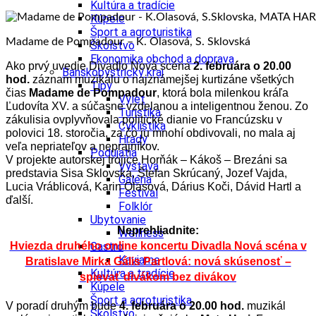
Kultúra a tradície
Kúpele
Šport a agroturistika
Madame de Pompadour – K. Olasová, S. Sklovská
Školstvo
Ekonomika obchod a doprava
Ako prvý uvedie Divadlo Nová scéna
2. februára o 20.00
Banskobystrický kraj
hod.
záznam muzikálu o najznámejšej kurtizáne všetkých
Tipy
čias
Madame de Pompadour
, ktorá bola milenkou kráľa
Výlet
Ľudovíta XV. a súčasne vzdelanou a inteligentnou ženou. Zo
Turistika
zákulisia ovplyvňovala politické dianie vo Francúzsku v
Cyklistika
polovici 18. storočia, za čo ju mnohí obdivovali, no mala aj
Hrady
veľa nepriateľov a neprajníkov.
Podujatia
V projekte autorskej trojice Horňák – Kákoš – Brezáni sa
Výstava
predstavia Sisa Sklovska, Štefan Skrúcaný, Jozef Vajda,
Galéria
Lucia Vráblicová, Karin Olasová, Dárius Koči, Dávid Hartl a
Festival
ďalší.
Folklór
Ubytovanie
Neprehliadnite:
Wellness
Gastro
Hviezda druhého online koncertu Divadla Nová scéna v
Kaviarne
Bratislave Mirka Gális Partlová: nová skúsenosť –
Kultúra a tradície
spievať divákom bez divákov
Kúpele
Šport a agroturistika
V poradí druhým bude
4. februára o 20.00 hod.
muzikál
Školstvo