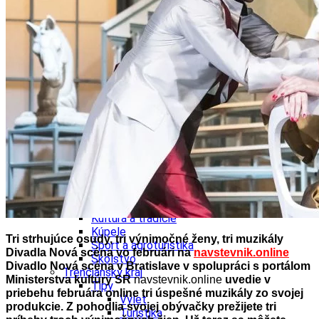
Školstvo
Ekonomika obchod a doprava
Trnavský kraj
Tipy
Výlet
Hrady
Zámok
Podujatia
Výstava
Galéria
Divadlo
Festival
Koncert
Gastro
Kaviarne
Víno
Kultúra a tradície
Kúpele
Tri strhujúce osudy, tri výnimočné ženy, tri muzikály
Šport a agroturistika
Divadla Nová scéna vo februári na
navstevnik.online
Školstvo
Divadlo Nová scéna v Bratislave v spolupráci s portálom
Trenčiansky kraj
Ministerstva kultúry SR
navstevnik.online
uvedie v
Tipy
priebehu februára online tri úspešné muzikály zo svojej
Výlet
produkcie. Z pohodlia svojej obývačky prežijete tri
Turistika