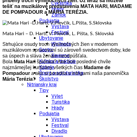
príbehy troch výnimočných žien. Už teraz sa môžete
Cyklistika
tešiť na muzikálové predstavenia MATA HARI, MADAME
Hrady
DE POMPADOUR a MÁRIA TERÉZIA.
Zámok
Podujatia
Výstava
Festival
Mata Hari – D. Hartl, V. Plevčík, L. Pišta, S. Sklovská
Ubytovanie
Wellness
Strhujúce osudy troch výnimočných žien v modernom
Gastro
muzikálovom spracovaní sú zároveň svedectvom doby, kde
Kaviarne
sa úspech a sláva ženám neodpúšťala.
Kultúra a tradície
Bola
Mata Hari
špiónka? Aké boli posledné chvíle
Kúpele
najznámejšej kurtizány všetkých čias
Madame de
Šport a agroturistika
Pompadour
a ako si poradila s intrigami naša panovníčka
Školstvo
Mária Terézia
?
Nitriansky kraj
Tipy
Výlet
Turistika
Hrady
Podujatia
Výstava
Festival
Divadlo
Ubytovanie