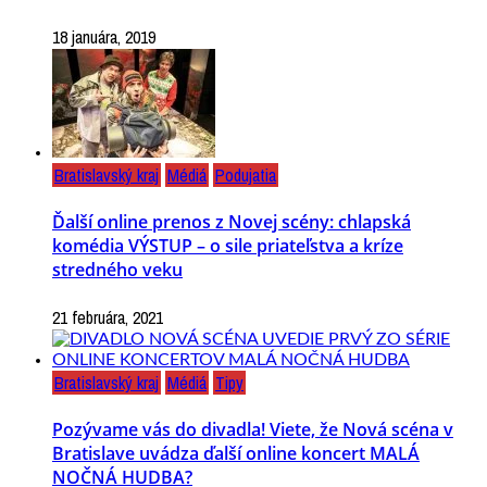
18 januára, 2019
Bratislavský kraj
Médiá
Podujatia
Ďalší online prenos z Novej scény: chlapská
komédia VÝSTUP – o sile priateľstva a kríze
stredného veku
21 februára, 2021
Bratislavský kraj
Médiá
Tipy
Pozývame vás do divadla! Viete, že Nová scéna v
Bratislave uvádza ďalší online koncert MALÁ
NOČNÁ HUDBA?