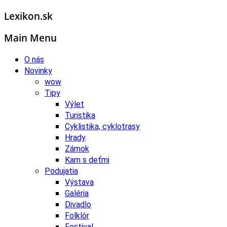
Lexikon.sk
Main Menu
O nás
Novinky
wow
Tipy
Výlet
Turistika
Cyklistika, cyklotrasy
Hrady
Zámok
Kam s deťmi
Podujatia
Výstava
Galéria
Divadlo
Folklór
Festival