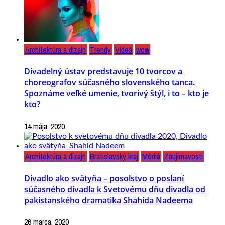
Architektúra a dizajn
Trendy
Videá
wow
Divadelný ústav predstavuje 10 tvorcov a
choreografov súčasného slovenského tanca.
Spoznáme veľké umenie, tvorivý štýl, i to – kto je
kto?
14 mája, 2020
Architektúra a dizajn
Bratislavský kraj
Médiá
Zaujímavosti
Divadlo ako svätyňa – posolstvo o poslaní
súčasného divadla k Svetovému dňu divadla od
pakistanského dramatika Shahida Nadeema
26 marca, 2020