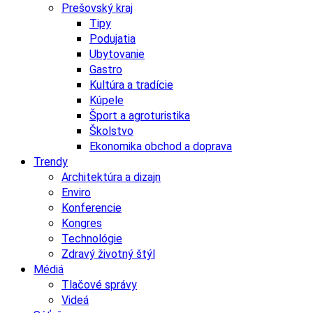
Prešovský kraj
Tipy
Podujatia
Ubytovanie
Gastro
Kultúra a tradície
Kúpele
Šport a agroturistika
Školstvo
Ekonomika obchod a doprava
Trendy
Architektúra a dizajn
Enviro
Konferencie
Kongres
Technológie
Zdravý životný štýl
Médiá
Tlačové správy
Videá