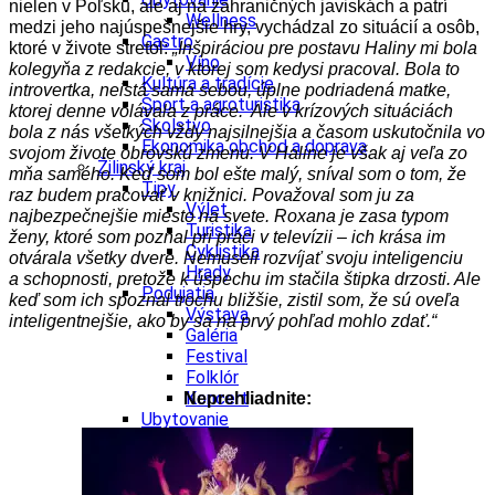
nielen v Poľsku, ale aj na zahraničných javiskách a patrí
Wellness
medzi jeho najúspešnejšie hry, vychádzal zo situácií a osôb,
Gastro
ktoré v živote stretol:
„Inšpiráciou pre postavu Haliny mi bola
Víno
kolegyňa z redakcie, v ktorej som kedysi pracoval. Bola to
Kultúra a tradície
introvertka, neistá sama sebou, úplne podriadená matke,
Šport a agroturistika
ktorej denne volávala z práce. Ale v krízových situáciách
Školstvo
bola z nás všetkých vždy najsilnejšia a časom uskutočnila vo
Ekonomika obchod a doprava
svojom živote obrovskú zmenu. V Haline je však aj veľa zo
Žilinský kraj
mňa samého. Keď som bol ešte malý, sníval som o tom, že
Tipy
raz budem pracovať v knižnici. Považoval som ju za
Výlet
najbezpečnejšie miesto na svete. Roxana je zasa typom
Turistika
ženy, ktoré som poznal pri práci v televízii – ich krása im
Cyklistika
otvárala všetky dvere. Nemuseli rozvíjať svoju inteligenciu
Hrady
a schopnosti, pretože k úspechu im stačila štipka drzosti. Ale
Podujatia
keď som ich spoznal trochu bližšie, zistil som, že sú oveľa
Výstava
inteligentnejšie, ako by sa na prvý pohľad mohlo zdať.“
Galéria
Festival
Folklór
Koncert
Neprehliadnite:
Ubytovanie
Pobyty
Wellness
Gastro