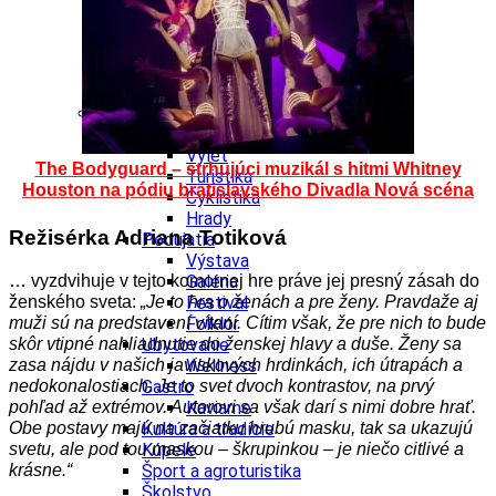
Kultúra a tradície
Kúpele
Šport a agroturistika
Školstvo
Ekonomika obchod a doprava
Banskobystrický kraj
Tipy
Výlet
The Bodyguard – strhujúci muzikál s hitmi Whitney
Turistika
Houston na pódiu bratislavského Divadla Nová scéna
Cyklistika
Hrady
Režisérka Adriana Totiková
Podujatia
Výstava
… vyzdvihuje v tejto komornej hre práve jej presný zásah do
Galéria
ženského sveta:
„Je to hra o ženách a pre ženy. Pravdaže aj
Festival
muži sú na predstavení vítaní. Cítim však, že pre nich to bude
Folklór
skôr vtipné nahliadnutie do ženskej hlavy a duše. Ženy sa
Ubytovanie
zasa nájdu v našich javiskových hrdinkách, ich útrapách a
Wellness
nedokonalostiach. Je to svet dvoch kontrastov, na prvý
Gastro
pohľad až extrémov. Autorovi sa však darí s nimi dobre hrať.
Kaviarne
Obe postavy majú na začiatku hrubú masku, tak sa ukazujú
Kultúra a tradície
svetu, ale pod tou maskou – škrupinkou – je niečo citlivé a
Kúpele
krásne.“
Šport a agroturistika
Školstvo