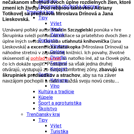
Školstvo
nečakanom stretnutí dvoch úplne rozdielnych žien, ktoré
Ekonomika obchod a doprava
zmení ich životy. Pod režijnou taktovkou Adriany
Trnavský kraj
Totikovej sa predstavia Miroslava Drínová a Jana
Tipy
Lieskovská.
Výlet
Hrady
Uznávaný poľský autor
Marcin Szczygielski
ponúka v hre
Zámok
Škrupinka svieži pohľad na rodiace sa priateľstvo dvoch žien z
Podujatia
úplne iných svetov. Do seba
utiahnutá knihovníčka
(Jana
Výstava
Lieskovská)
a excentrická zlatokopka
(Miroslava Drínová) sa
Galéria
náhodne stretnú v zapadnutej knižnici. Ich povahy, životné
Divadlo
skúsenosti aj
pohľad na svet
sú natoľko iné, až sa človek pýta,
Festival
Postupne sa však jedna druhej
čo ich dokáže spojiť?
Koncert
otvárajú, vystupujú zo svojej komfortnej zóny,
zbavujú sa
Gastro
škrupiniek predsudkov a strachov
, aby sa na záver
Kaviarne
navzájom pochopili a našli si každá svoju novú cestu…
Víno
Kultúra a tradície
Kúpele
Šport a agroturistika
Školstvo
Trenčiansky kraj
Tipy
Výlet
Turistika