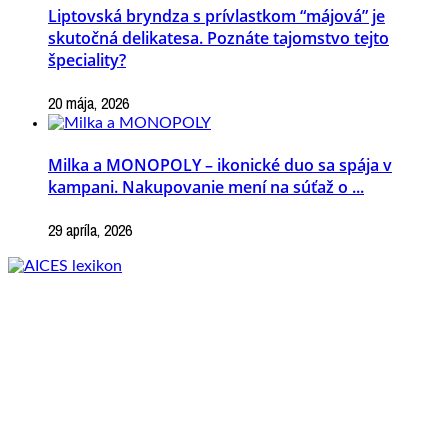
Liptovská bryndza s prívlastkom “májová” je
skutočná delikatesa. Poznáte tajomstvo tejto
špeciality?
20 mája, 2026
Milka a MONOPOLY – ikonické duo sa spája v
kampani. Nakupovanie mení na súťaž o ...
29 apríla, 2026