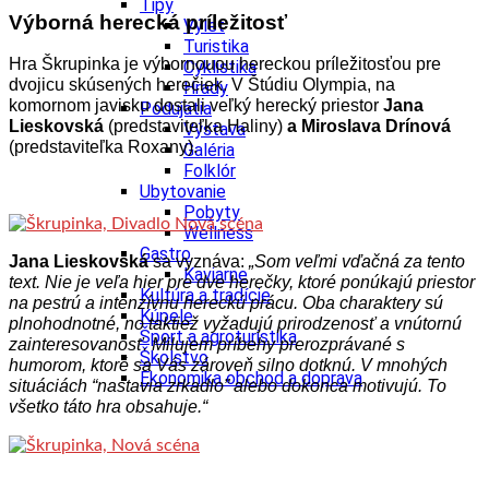
Tipy
Výborná herecká príležitosť
Výlet
Turistika
Hra Škrupinka je výbornouou hereckou príležitosťou pre
Cyklistika
dvojicu skúsených herečiek. V Štúdiu Olympia, na
Hrady
komornom javisku dostali veľký herecký priestor
Jana
Podujatia
Lieskovská
(predstaviteľka Haliny)
a Miroslava Drínová
Výstava
(predstaviteľka Roxany).
Galéria
Folklór
Ubytovanie
Pobyty
Wellness
Gastro
Jana Lieskovská
sa vyznáva:
„Som veľmi vďačná za tento
Kaviarne
text. Nie je veľa hier pre dve herečky, ktoré ponúkajú priestor
Kultúra a tradície
na pestrú a intenzívnu hereckú prácu. Oba charaktery sú
Kúpele
plnohodnotné, no taktiež vyžadujú prirodzenosť a vnútornú
Šport a agroturistika
zainteresovanosť. Milujem príbehy prerozprávané s
Školstvo
humorom, ktoré sa Vás zároveň silno dotknú. V mnohých
Ekonomika obchod a doprava
situáciách “nastavia zrkadlo” alebo dokonca motivujú. To
všetko táto hra obsahuje.“