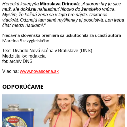
Herecká kolegyňa
Miroslava Drínová
:
„Autorom hry je síce
muž, ale dokázal nahliadnuť hlboko do ženského vnútra.
Myslím, že každá žena sa v tejto hre nájde. Dokonca
viackrát. Odznejú tam silné myšlienky aj posolstvá. Len treba
čítať medzi riadkami.“
Nedávna slovenská premiéra sa uskutočnila za účasti autora
Marcina Szczygielského.
Text: Divadlo Nová scéna v Bratislave (DNS)
Medzititulky: redakcia
fot: archív DNS
Viac na:
www.novascena.sk
ODPORÚČAME