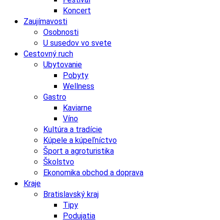
Koncert
Zaujímavosti
Osobnosti
U susedov vo svete
Cestovný ruch
Ubytovanie
Pobyty
Wellness
Gastro
Kaviarne
Víno
Kultúra a tradície
Kúpele a kúpeľníctvo
Šport a agroturistika
Školstvo
Ekonomika obchod a doprava
Kraje
Bratislavský kraj
Tipy
Podujatia