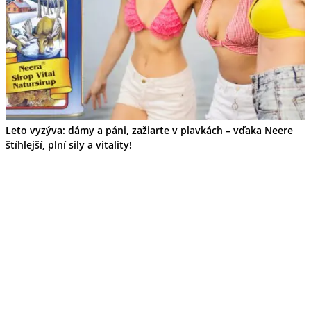
Leto vyzýva: dámy a páni, zažiarte v plavkách – vďaka Neere
štíhlejší, plní sily a vitality!