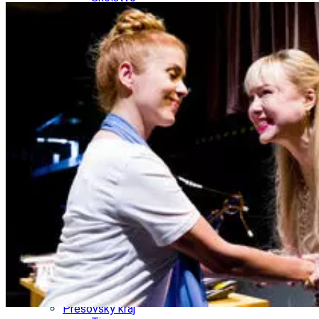
Ekonomika obchod a doprava
Košický kraj
Tipy
Výlet
Turistika
Cyklistika
Hrady
Podujatia
Výstava
Galéria
Divadlo
Folklór
Fašiangy
Ubytovanie
Pobyty
Gastro
Kaviarne
Víno
Kultúra a tradície
Šport a agroturistika
Školstvo
Ekonomika obchod a doprava
Prešovský kraj