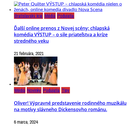
Bratislavský kraj
Médiá
Podujatia
Ďalší online prenos z Novej scény: chlapská
komédia VÝSTUP – o sile priateľstva a kríze
stredného veku
21 februára, 2021
Médiá
Novinky
Podujatia
Tipy
Oliver! Výpravné predstavenie rodinného muzikálu
na motívy slávneho Dickensovho románu.
6 marca, 2024