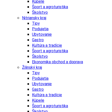
Kúpele
Šport a agroturistika
Školstvo
Nitriansky kraj
Tipy
Podujatia
Ubytovanie
Gastro
Kultúra a tradície
Šport a agroturistika
Školstvo
Ekonomika obchod a doprava
Žilinský kraj
Tipy
Podujatia
Ubytovanie
Gastro
Kultúra a tradície
Kúpele
Šport a agroturistika
Školstvo