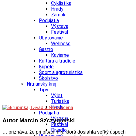
Cyklistika
Hrady
Zámok
Podujatia
Výstava
Festival
Ubytovanie
Wellness
Gastro
Kaviarne
Kultúra a tradície
Kúpele
Šport a agroturistika
Školstvo
Nitriansky kraj
Tipy
Výlet
Turistika
Hrady
Podujatia
Výstava
Autor Marcin Szczygielski
Festival
Divadlo
… priznáva
, že pri písaní hry, ktorá dosiahla veľký úspech
Ubytovanie