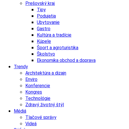
Prešovský kraj
Tipy
Podujatia
Ubytovanie
Gastro
Kultúra a tradície
Kúpele
Šport a agroturistika
Školstvo
Ekonomika obchod a doprava
Trendy
Architektúra a dizajn
Enviro
Konferencie
Kongres
Technológie
Zdravý životný štýl
Médiá
Tlačové správy
Videá