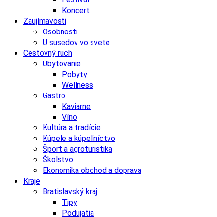
Koncert
Zaujímavosti
Osobnosti
U susedov vo svete
Cestovný ruch
Ubytovanie
Pobyty
Wellness
Gastro
Kaviarne
Víno
Kultúra a tradície
Kúpele a kúpeľníctvo
Šport a agroturistika
Školstvo
Ekonomika obchod a doprava
Kraje
Bratislavský kraj
Tipy
Podujatia