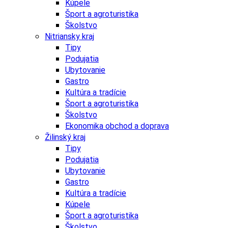
Kúpele
Šport a agroturistika
Školstvo
Nitriansky kraj
Tipy
Podujatia
Ubytovanie
Gastro
Kultúra a tradície
Šport a agroturistika
Školstvo
Ekonomika obchod a doprava
Žilinský kraj
Tipy
Podujatia
Ubytovanie
Gastro
Kultúra a tradície
Kúpele
Šport a agroturistika
Školstvo