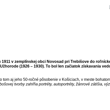
oku 1911 v zemplínskej obci Novosad pri Trebišove do roľníc
žhorode (1926 – 1930). To bol len začiatok získavania vedom
 tom aj jeho 50-ročné pôsobenie v Košiciach, v meste bohatom 
ošovej tvorby zahŕňa portréty, autoportréty, žánrové zátišia, v