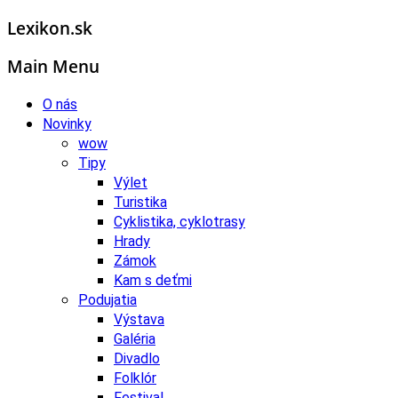
Lexikon.sk
Main Menu
O nás
Novinky
wow
Tipy
Výlet
Turistika
Cyklistika, cyklotrasy
Hrady
Zámok
Kam s deťmi
Podujatia
Výstava
Galéria
Divadlo
Folklór
Festival