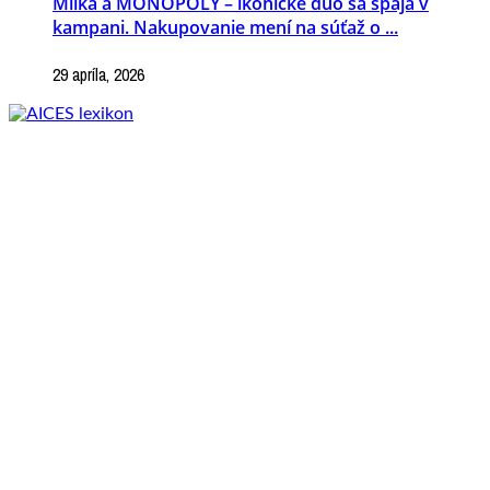
Milka a MONOPOLY – ikonické duo sa spája v
kampani. Nakupovanie mení na súťaž o ...
29 apríla, 2026