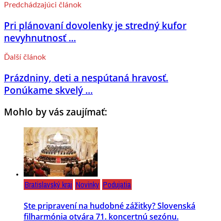
Predchádzajúci článok
Pri plánovaní dovolenky je stredný kufor
nevyhnutnosť ...
Ďalší článok
Prázdniny, deti a nespútaná hravosť.
Ponúkame skvelý ...
Mohlo by vás zaujímať:
Bratislavský kraj
Novinky
Podujatia
Ste pripravení na hudobné zážitky? Slovenská
filharmónia otvára 71. koncertnú sezónu.