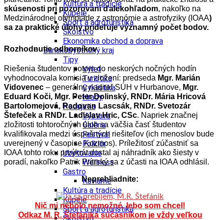
Kultúra a tradície
skúsenosti pri pozorovaní ďalekohľadom
, nakoľko na
Kúpele
Medzinárodnej olympiáde z astronómie a astrofyziky (IOAA
)
Šport a agroturistika
sa za praktické úlohy prideľuje významný počet bodov.
Školstvo
Ekonomika obchod a doprava
Rozhodnutie odborníkov
Banskobystrický kraj
Tipy
Riešenia študentov potom do neskorých nočných hodín
Výlet
vyhodnocovala komisia v zložení: predseda
Mgr. Marián
Turistika
Vidovenec
– generálny riaditeľ SÚH v Hurbanove,
Mgr.
Cyklistika
Eduard Koči, Mgr. Peter Dolinský, RNDr. Mária Hricová
Hrady
Bartolomejová,
Radovan Lascsák,
RNDr. Svetozár
Podujatia
Štefeček
a
RNDr. Ladislav Hric, CSc
.
Napriek značnej
Výstava
zložitosti tohtoročných úloh sa väčšia časť študentov
Galéria
kvalifikovala medzi úspešných riešiteľov (ich menoslov bude
Festival
uverejnený v časopise Kozmos). Príležitosť zúčastniť sa
Folklór
IOAA tohto roku prvýkrát dostal aj náhradník ako šiesty v
Ubytovanie
poradí, nakoľko Patrik Prítrský sa z účasti na IOAA odhlásil.
Wellness
Gastro
Neprehliadnite:
Kaviarne
Kultúra a tradície
Kúpele
Nič mi nebolo nemožné, lebo som chcel!
Šport a agroturistika
Odkaz M. R. Štefánika súčasníkom je vždy veľkou
Školstvo