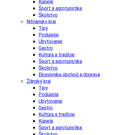
Kúpele
Šport a agroturistika
Školstvo
Nitriansky kraj
Tipy
Podujatia
Ubytovanie
Gastro
Kultúra a tradície
Šport a agroturistika
Školstvo
Ekonomika obchod a doprava
Žilinský kraj
Tipy
Podujatia
Ubytovanie
Gastro
Kultúra a tradície
Kúpele
Šport a agroturistika
Školstvo