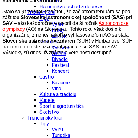
Školstvo
nadšencov – astronómov.
Ekonomika obchod a doprava
Stalo sa už zažitou tradíciou, že začiatkom februára sa pod
Trnavský kraj
záštitou
Slovenskej astronomickej spoločnosti (SAS) pri
Tipy
SAV
– ako každoročne – otvoril ďalší ročník
Astronomickej
Výlet
olympiády
(AO) na Slovensku. Tohto roku však došlo k
Hrady
organizačnej zmene, nakoľko vyhlasovateľom AO sa stala
Zámok
Slovenská ústredná hvezdáreň
(SÚH) v Hurbanove. SÚH
Podujatia
na tomto projekte úzko spolupracuje so SAS pri SAV.
Výstava
Výsledky sú dnes už známe a verejnosti dostupné.
Galéria
Divadlo
Festival
Koncert
Gastro
Kaviarne
Víno
Kultúra a tradície
Kúpele
Šport a agroturistika
Školstvo
Trenčiansky kraj
Tipy
Výlet
Turistika