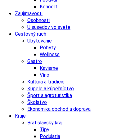
Koncert
Zaujímavosti
Osobnosti
U susedov vo svete
Cestovný ruch
Ubytovanie
Pobyty
Wellness
Gastro
Kaviarne
Víno
Kultúra a tradície
Kúpele a kúpeľníctvo
Šport a agroturistika
Školstvo
Ekonomika obchod a doprava
Kraje
Bratislavský kraj
Tipy
Podujatia