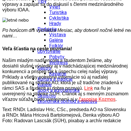
Tipy
výpravy a zapájať sa do diskusií s členmi medzinárodného
Výlet
výboru IOAA.
Turistika
Cyklistika
Hrady
Podujatia
Po horúcom dni vychádza Mesiac, aby dotvoril nočné letné n
Výstava
nami…
Galéria
Folklór
Veľa šťastia na ceste poznania!
Ubytovanie
Pobyty
Našim mladým nadšencom a študentom želáme, aby
Wellness
dosiahli slušné výsledky aj v nadchádzajúcej medzinárodnej
Gastro
konkurencii a prispeli tak k úspechu celej našej výpravy.
Kaviarne
Príklady a všetky potrebné informácie sú aj naďalej
Kultúra a tradície
publikované na stránke AO, ktorá je už tradične zriadená v
Kúpele
rámci SAS a študenti ju dobre poznajú.
Link
na ňu je
Šport a agroturistika
uverejnený na stránke SÚH. Článok aj s menným zoznamom
Školstvo
víťazov súťaže bude uverejnený aj v
časopise Kozmos
.
Ekonomika obchod a doprava
Text: RNDr. Ladislav Hric, CSc., predseda AO na Slovensku
a RNDr. Mária Hricová Bartolomejová, členka výboru AO
Foto: Radovan Lascsák (SÚH), pixabay a archív redakcie