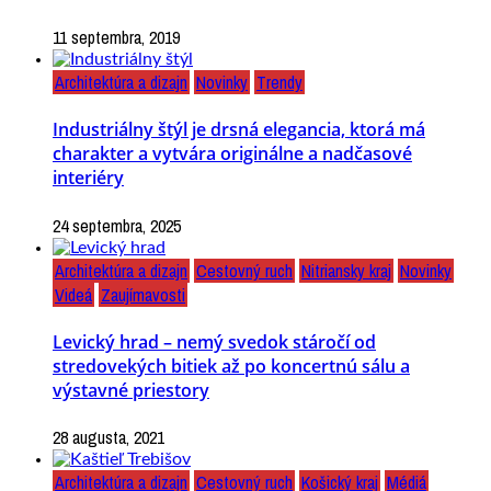
11 septembra, 2019
Architektúra a dizajn
Novinky
Trendy
Industriálny štýl je drsná elegancia, ktorá má
charakter a vytvára originálne a nadčasové
interiéry
24 septembra, 2025
Architektúra a dizajn
Cestovný ruch
Nitriansky kraj
Novinky
Videá
Zaujímavosti
Levický hrad – nemý svedok stáročí od
stredovekých bitiek až po koncertnú sálu a
výstavné priestory
28 augusta, 2021
Architektúra a dizajn
Cestovný ruch
Košický kraj
Médiá