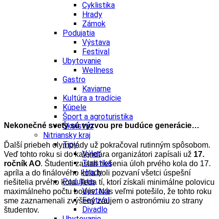
Cyklistika
Hrady
Zámok
Podujatia
Výstava
Festival
Ubytovanie
Wellness
Gastro
Kaviarne
Kultúra a tradície
Kúpele
Šport a agroturistika
Nekonečné svety sú výzvou pre budúce generácie…
Školstvo
Nitriansky kraj
Tipy
Ďalší priebeh olympiády už pokračoval rutinným spôsobom.
Výlet
Veď tohto roku si do kalendára organizátori zapísali už
17.
Turistika
ročník AO
. Študenti zaslali riešenia úloh prvého kola do 17.
Hrady
apríla a do finálového kola boli pozvaní všetci úspešní
Podujatia
riešitelia prvého kola. Teda tí, ktorí získali minimálne polovicu
Výstava
maximálneho počtu bodov. Nás veľmi potešilo, že tohto roku
Festival
sme zaznamenali zvýšený záujem o astronómiu zo strany
Divadlo
študentov.
Ubytovanie