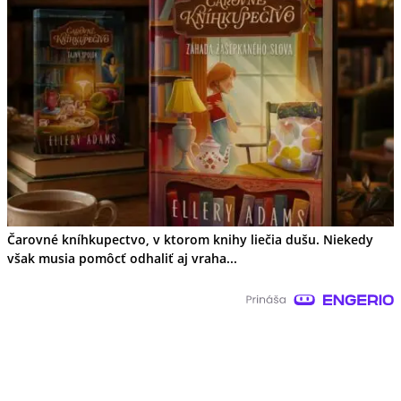
Čarovné kníhkupectvo, v ktorom knihy liečia dušu. Niekedy
však musia pomôcť odhaliť aj vraha...