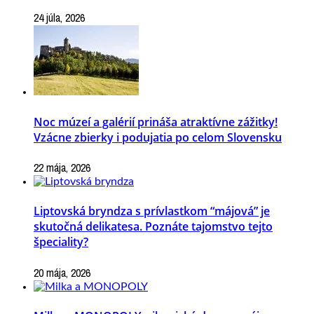
24 júla, 2026
Noc múzeí a galérií prináša atraktívne zážitky!
Vzácne zbierky i podujatia po celom Slovensku
22 mája, 2026
Liptovská bryndza s prívlastkom “májová” je
skutočná delikatesa. Poznáte tajomstvo tejto
špeciality?
20 mája, 2026