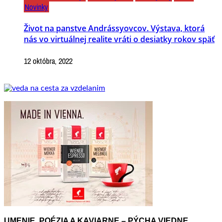
Novinky
Život na panstve Andrássyovcov. Výstava, ktorá
nás vo virtuálnej realite vráti o desiatky rokov späť
12 októbra, 2022
UMENIE, POÉZIA A KAVIARNE – PÝCHA VIEDNE