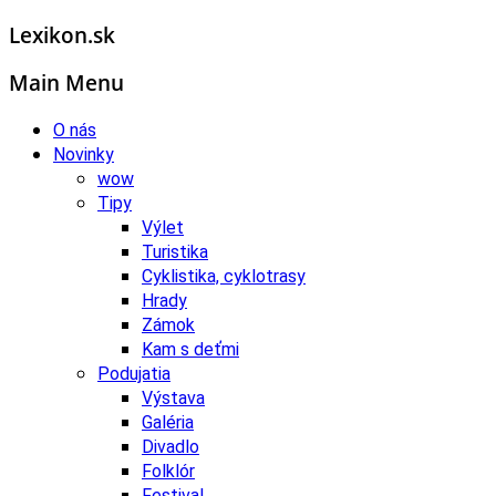
Lexikon.sk
Main Menu
O nás
Novinky
wow
Tipy
Výlet
Turistika
Cyklistika, cyklotrasy
Hrady
Zámok
Kam s deťmi
Podujatia
Výstava
Galéria
Divadlo
Folklór
Festival