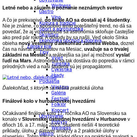
Wellness
Letné nebo a záujem o poznanie neznámych svetov
Gastro
Víno
A čo je prekvapivé,
do finále AO sa dostali aj 4 študentky
.
Kultúra a tradície
Nie je známe, čo spôsobilo tento potešiteľný trend, no dá sa
Šport a agroturistika
povedať, že aj vo verejnosti sa astronómia skloňuje častejšie
Školstvo
ako pred pár rokmi. A dôvody by sa našli. Veď okolo Slnka
Ekonomika obchod a doprava
obieha
nový Vesmírny ďalekohľad Jamesa Webba
, dozrel
Žilinský kraj
čas na návrat astronautov na Mesiac,
uvažuje sa o trvalej
Tipy
základni na Mesiaci
a reálnejšia sa javí aj možnosť
vyslať
Výlet
ľudí na Mars
. Astronómia sa tak dostáva do popredia v rámci
Turistika
prírodných vied a naši študenti sú jej propagátormi.
Cyklistika
Hrady
Podujatia
Výstava
Ďalekohľad, s ktorým sa riešila praktická úloha
Galéria
Festival
Finálové kolo v hurbanovskej hvezdárni
Folklór
Koncert
Očakávané finálové kolo 17. ročníka AO na Slovensku sa
Ubytovanie
konalo v
Slovenskej ústrednej hvezdárni v Hurbanove
v
Pobyty
dňoch 16. a 17. mája 2023. Študenti riešili 4 teoretické
Wellness
príklady, úlohu z dátovej analýzy a 2 praktické úlohy v
Gastro
planetáriu. Tohto roku sa kládol dôraz na praktické znalosti a