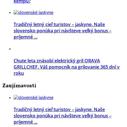
kempu?
Tradičný letný cieľ turistov – jaskyne. Naše
slovensko ponúka pri návšteve veľký bonus –
príjemné ...
Chute leta znásobí elektrický gril ORAVA
GRILLCHEF. Váš pomocník na grilovanie 365 dní v
roku
Zaujímavosti
Tradičný letný cieľ turistov – jaskyne. Naše
slovensko ponúka pri návšteve veľký bonus –
príjemné ...