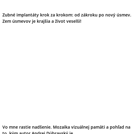
Zubné implantáty krok za krokom: od zákroku po nový úsmev.
Zem úsmevov je krajšia a život veselší!
Vo mne rastie nadšenie. Mozaika vizuálnej pamäti a pohľad na
to, kým autor Andrej Dúbravský je...