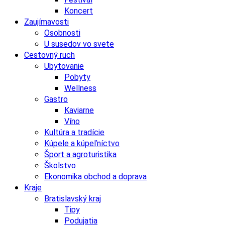
Koncert
Zaujímavosti
Osobnosti
U susedov vo svete
Cestovný ruch
Ubytovanie
Pobyty
Wellness
Gastro
Kaviarne
Víno
Kultúra a tradície
Kúpele a kúpeľníctvo
Šport a agroturistika
Školstvo
Ekonomika obchod a doprava
Kraje
Bratislavský kraj
Tipy
Podujatia