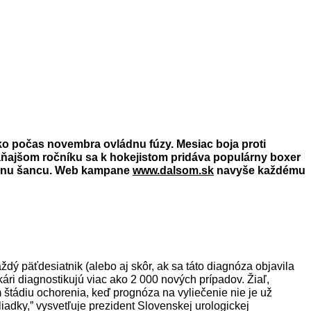
ko počas novembra ovládnu fúzy.
Mesiac boja proti
aňajšom ročníku sa k hokejistom pridáva populárny boxer
iadnu šancu. Web kampane
www.dalsom.sk
navyše každému
dý päťdesiatnik (alebo aj skôr, ak sa táto diagnóza objavila
kári diagnostikujú viac ako 2 000 nových prípadov. Žiaľ,
 štádiu ochorenia, keď prognóza na vyliečenie nie je už
iadky,” vysvetľuje prezident Slovenskej urologickej