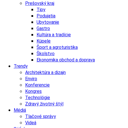
Prešovský kraj
Tipy
Podujatia
Ubytovanie
Gastro
Kultúra a tradície
Kúpele
Šport a agroturistika
Školstvo
Ekonomika obchod a doprava
Trendy
Architektúra a dizajn
Enviro
Konferencie
Kongres
Technológie
Zdravý životný štýl
Médiá
Tlačové správy
Videá