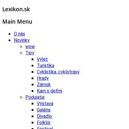
Lexikon.sk
Main Menu
O nás
Novinky
wow
Tipy
Výlet
Turistika
Cyklistika, cyklotrasy
Hrady
Zámok
Kam s deťmi
Podujatia
Výstava
Galéria
Divadlo
Folklór
Festival