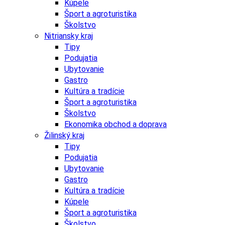
Kúpele
Šport a agroturistika
Školstvo
Nitriansky kraj
Tipy
Podujatia
Ubytovanie
Gastro
Kultúra a tradície
Šport a agroturistika
Školstvo
Ekonomika obchod a doprava
Žilinský kraj
Tipy
Podujatia
Ubytovanie
Gastro
Kultúra a tradície
Kúpele
Šport a agroturistika
Školstvo