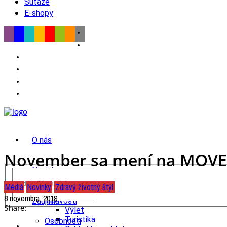
Súťaže
E-shopy
O nás
November sa mení na MOVEMB
Novinky
Médiá
Novinky
Zdravý životný štýl
wow
8 novembra, 2019
Tipy
Zaujímavosti
Share:
Výlet
Turistika
Osobnosti