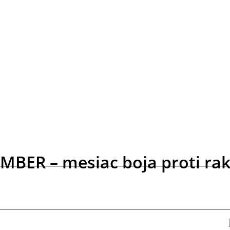
ER – mesiac boja proti rak