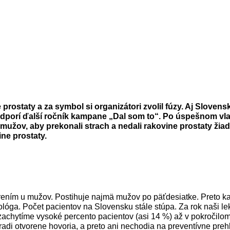
rostaty a za symbol si organizátori zvolil fúzy.
Aj Slovens
odporí ďalší ročník kampane „Dal som to“. Po úspešnom vl
 mužov, aby prekonali strach a nedali rakovine prostaty ž
ne prostaty.
rením u mužov. P
ostihuje najmä mužov po päťdesiatke. Preto kaž
ológa. Počet pacientov na Slovensku stále stúpa. Za rok naši le
zachytíme vysoké percento pacientov (asi 14 %) až v pokročilom
adi otvorene hovoria, a preto ani nechodia na preventívne prehl