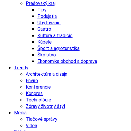
Prešovský kraj
Tipy
Podujatia
Ubytovanie
Gastro
Kultúra a tradície
Kúpele
Šport a agroturistika
Školstvo
Ekonomika obchod a doprava
Trendy
Architektúra a dizajn
Enviro
Konferencie
Kongres
Technológie
Zdravý životný štýl
Médiá
Tlačové správy
Videá