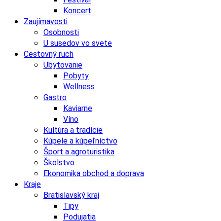
Koncert
Zaujímavosti
Osobnosti
U susedov vo svete
Cestovný ruch
Ubytovanie
Pobyty
Wellness
Gastro
Kaviarne
Víno
Kultúra a tradície
Kúpele a kúpeľníctvo
Šport a agroturistika
Školstvo
Ekonomika obchod a doprava
Kraje
Bratislavský kraj
Tipy
Podujatia