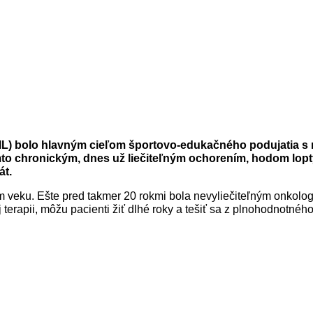
ML) bolo hlavným cieľom športovo-edukačného podujatia s 
mto chronickým, dnes už liečiteľným ochorením, hodom lopty
át.
m veku. Ešte pred takmer 20 rokmi bola nevyliečiteľným onkolo
terapii, môžu pacienti žiť dlhé roky a tešiť sa z plnohodnotnéh