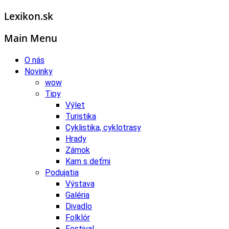
Lexikon.sk
Main Menu
O nás
Novinky
wow
Tipy
Výlet
Turistika
Cyklistika, cyklotrasy
Hrady
Zámok
Kam s deťmi
Podujatia
Výstava
Galéria
Divadlo
Folklór
Festival