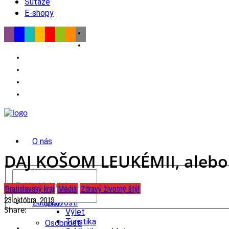
Súťaže
E-shopy
O nás
DAJ KOŠOM LEUKÉMII, alebo 
Novinky
Bratislavský kraj
Médiá
Zdravý životný štýl
wow
23 októbra, 2019
Tipy
Zaujímavosti
Share:
Výlet
Turistika
Osobnosti