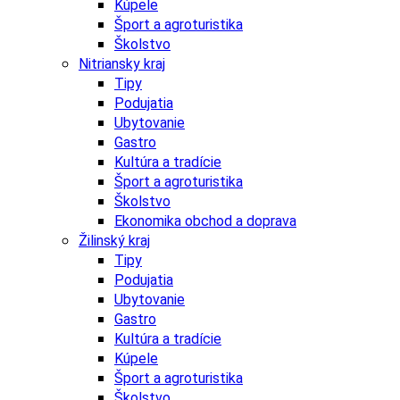
Kúpele
Šport a agroturistika
Školstvo
Nitriansky kraj
Tipy
Podujatia
Ubytovanie
Gastro
Kultúra a tradície
Šport a agroturistika
Školstvo
Ekonomika obchod a doprava
Žilinský kraj
Tipy
Podujatia
Ubytovanie
Gastro
Kultúra a tradície
Kúpele
Šport a agroturistika
Školstvo