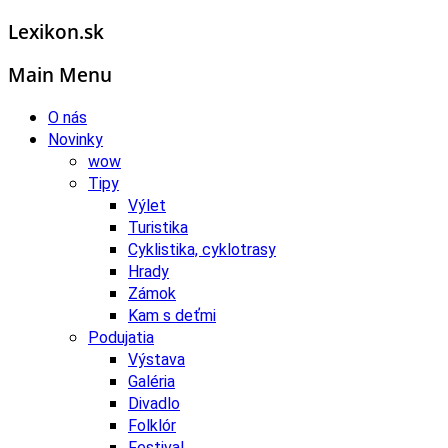
Lexikon.sk
Main Menu
O nás
Novinky
wow
Tipy
Výlet
Turistika
Cyklistika, cyklotrasy
Hrady
Zámok
Kam s deťmi
Podujatia
Výstava
Galéria
Divadlo
Folklór
Festival