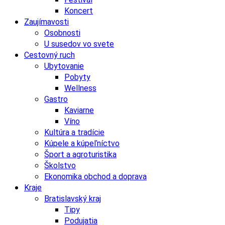
Koncert
Zaujímavosti
Osobnosti
U susedov vo svete
Cestovný ruch
Ubytovanie
Pobyty
Wellness
Gastro
Kaviarne
Víno
Kultúra a tradície
Kúpele a kúpeľníctvo
Šport a agroturistika
Školstvo
Ekonomika obchod a doprava
Kraje
Bratislavský kraj
Tipy
Podujatia