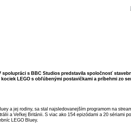
V spolupráci s BBC Studios predstavila spoločnosť staveb
 kociek LEGO s obľúbenými postavičkami a príbehmi zo seriá
luey a jej rodiny, sa stal najsledovanejším programom na stre
trálii a Veľkej Británii. S viac ako 154 epizódami a 20 sériami 
vebníc LEGO Bluey.