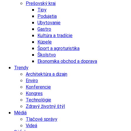
Prešovský kraj
Tipy
Podujatia
Ubytovanie
Gastro
Kultúra a tradície
Kúpele
Šport a agroturistika
Školstvo
Ekonomika obchod a doprava
Trendy
Architektúra a dizajn
Enviro
Konferencie
Kongres
Technológie
Zdravý životný štýl
Médiá
Tlačové správy
Videá