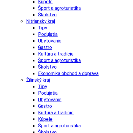
Kúpele
Šport a agroturistika
Školstvo
Nitriansky kraj
Tipy
Podujatia
Ubytovanie
Gastro
Kultúra a tradície
Šport a agroturistika
Školstvo
Ekonomika obchod a doprava
Žilinský kraj
Tipy
Podujatia
Ubytovanie
Gastro
Kultúra a tradície
Kúpele
Šport a agroturistika
Školstvo