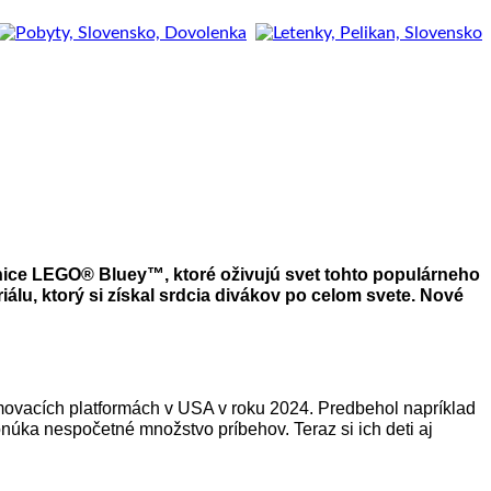
nice LEGO® Bluey™, ktoré oživujú svet tohto populárneho
lu, ktorý si získal srdcia divákov po celom svete. Nové
amovacích platformách v USA v roku 2024. Predbehol napríklad
ponúka nespočetné množstvo príbehov. Teraz si ich deti aj