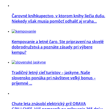
Čarovné kníhkupectvo, v ktorom knihy liečia dušu.
Niekedy však musia pomôcť odhaliť aj vraha…
Kempovanie a letné čaro. Ste pripravení na skvelé
dobrodružstvá a poznáte zásady pri výbere
kempu?
Tradičný letný cieľ turistov – jaskyne. Naše
slovensko ponúka pri návšteve veľký bonus –
príjemné ...
Chute leta znásobí elektrický gril ORAVA