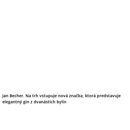
Tipy
Výlet
Turistika
Cyklistika
Hrady
Podujatia
Výstava
Galéria
Folklór
Ubytovanie
Pobyty
Wellness
Gastro
Kaviarne
Kultúra a tradície
Kúpele
Šport a agroturistika
Školstvo
Jan Becher. Na trh vstupuje nová značka, ktorá predstavuje
Ekonomika obchod a doprava
elegantný gin z dvanástich bylín