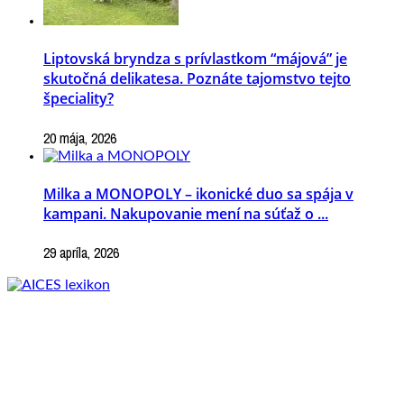
Liptovská bryndza s prívlastkom “májová” je
skutočná delikatesa. Poznáte tajomstvo tejto
špeciality?
20 mája, 2026
Milka a MONOPOLY – ikonické duo sa spája v
kampani. Nakupovanie mení na súťaž o ...
29 apríla, 2026