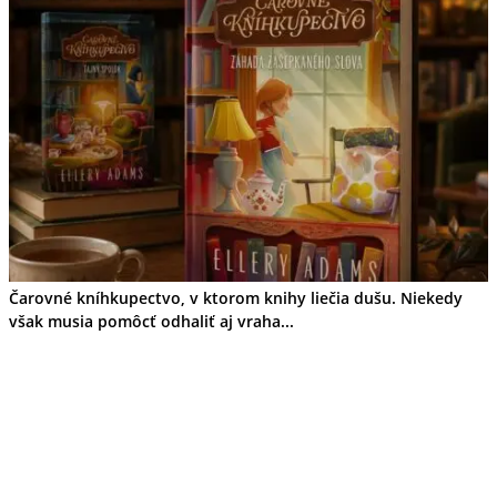
Cyklistika
Hrady
Zámok
Podujatia
Výstava
Festival
Ubytovanie
Wellness
Gastro
Kaviarne
Kultúra a tradície
Kúpele
Šport a agroturistika
Školstvo
Čarovné kníhkupectvo, v ktorom knihy liečia dušu. Niekedy
Nitriansky kraj
však musia pomôcť odhaliť aj vraha...
Tipy
Výlet
Turistika
Hrady
Podujatia
Výstava
Festival
Divadlo
Ubytovanie