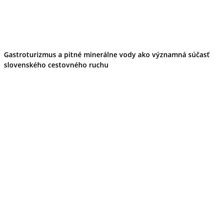
Kultúra a tradície
Kúpele
Šport a agroturistika
Školstvo
Ekonomika obchod a doprava
Banskobystrický kraj
Gastroturizmus a pitné minerálne vody ako významná súčasť
Tipy
slovenského cestovného ruchu
Výlet
Turistika
Cyklistika
Hrady
Podujatia
Výstava
Galéria
Festival
Folklór
Ubytovanie
Wellness
Gastro
Kaviarne
Kultúra a tradície
Kúpele
Šport a agroturistika
Školstvo