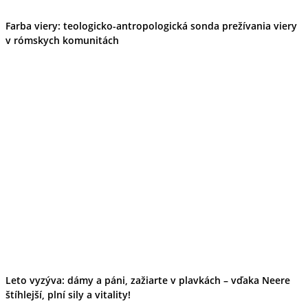
Ekonomika obchod a doprava
Košický kraj
Farba viery: teologicko-antropologická sonda prežívania viery
Tipy
v rómskych komunitách
Výlet
Turistika
Cyklistika
Hrady
Podujatia
Výstava
Galéria
Divadlo
Folklór
Fašiangy
Ubytovanie
Pobyty
Gastro
Kaviarne
Víno
Kultúra a tradície
Šport a agroturistika
Školstvo
Leto vyzýva: dámy a páni, zažiarte v plavkách – vďaka Neere
Ekonomika obchod a doprava
štíhlejší, plní sily a vitality!
Prešovský kraj