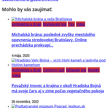
Mohlo by vás zaujímať:
Architektúra a dizajn
Bratislavský kraj
Tipy
Videá
Michalská brána: posledné zvyšky mestského
opevnenia stredovekej Bratislavy. Online
prechádzka prekvapí…
4 mája, 2020
Architektúra a dizajn
Cestovný ruch
Nitriansky kraj
Novinky
Videá
Považský Inovec a krajina v okolí Hradiska Bojná
má svoje čaro aj v zime počas vegetačného pokoja
26 novembra, 2022