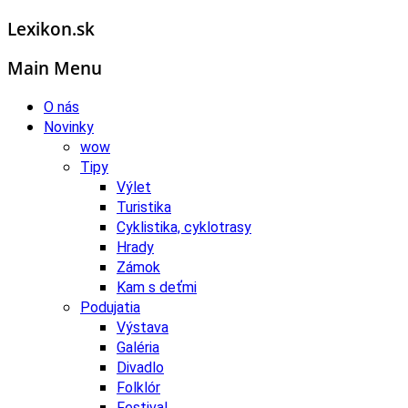
Lexikon.sk
Main Menu
O nás
Novinky
wow
Tipy
Výlet
Turistika
Cyklistika, cyklotrasy
Hrady
Zámok
Kam s deťmi
Podujatia
Výstava
Galéria
Divadlo
Folklór
Festival