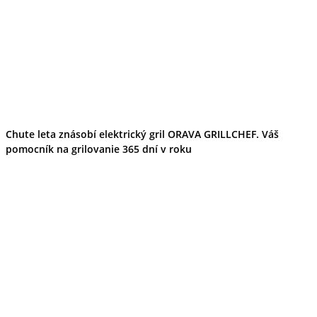
Wellness
Gastro
Víno
Kultúra a tradície
Šport a agroturistika
Školstvo
Ekonomika obchod a doprava
Žilinský kraj
Tipy
Výlet
Chute leta znásobí elektrický gril ORAVA GRILLCHEF. Váš
Turistika
pomocník na grilovanie 365 dní v roku
Cyklistika
Hrady
Podujatia
Výstava
Galéria
Festival
Folklór
Koncert
Ubytovanie
Pobyty
Wellness
Gastro