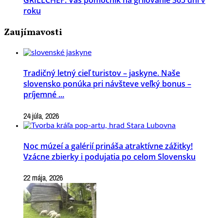
GRILLCHEF. Váš pomocník na grilovanie 365 dní v
roku
Zaujímavosti
Tradičný letný cieľ turistov – jaskyne. Naše
slovensko ponúka pri návšteve veľký bonus –
príjemné ...
24 júla, 2026
Noc múzeí a galérií prináša atraktívne zážitky!
Vzácne zbierky i podujatia po celom Slovensku
22 mája, 2026