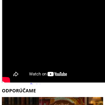
Školstvo
Ekonomika obchod a doprava
Trnavský kraj
Tipy
Výlet
Hrady
Zámok
Podujatia
Výstava
Galéria
Divadlo
Festival
Koncert
Gastro
Kaviarne
Víno
Kultúra a tradície
Kúpele
Šport a agroturistika
Školstvo
ODPORÚČAME
Trenčiansky kraj
Tipy
Výlet
Turistika