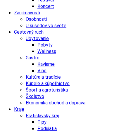
Koncert
Zaujímavosti
Osobnosti
U susedov vo svete
Cestovný ruch
Ubytovanie
Pobyty
Wellness
Gastro
Kaviarne
Víno
Kultúra a tradície
Kúpele a kúpeľníctvo
Šport a agroturistika
Školstvo
Ekonomika obchod a doprava
Kraje
Bratislavský kraj
Tipy
Podujatia