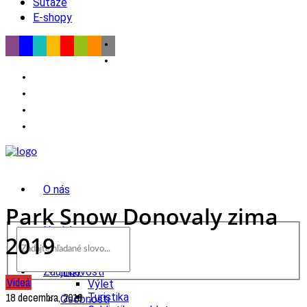
Súťaže
E-shopy
O nás
Park Snow Donovaly zima
Novinky
2019
wow
Tipy
Zaujímavosti
Videá
Výlet
18 decembra, 2018
Turistika
Osobnosti