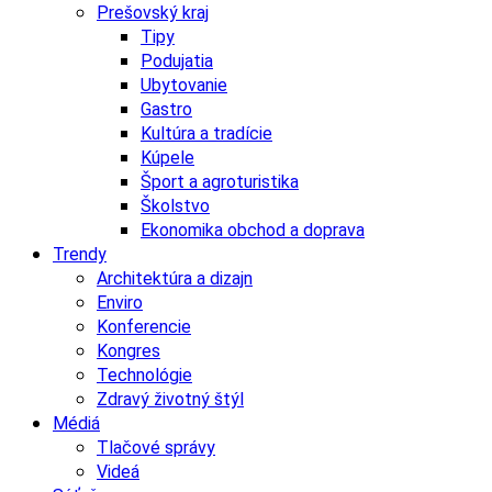
Prešovský kraj
Tipy
Podujatia
Ubytovanie
Gastro
Kultúra a tradície
Kúpele
Šport a agroturistika
Školstvo
Ekonomika obchod a doprava
Trendy
Architektúra a dizajn
Enviro
Konferencie
Kongres
Technológie
Zdravý životný štýl
Médiá
Tlačové správy
Videá