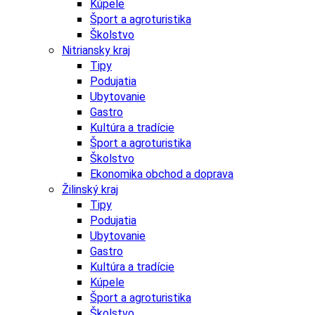
Kúpele
Šport a agroturistika
Školstvo
Nitriansky kraj
Tipy
Podujatia
Ubytovanie
Gastro
Kultúra a tradície
Šport a agroturistika
Školstvo
Ekonomika obchod a doprava
Žilinský kraj
Tipy
Podujatia
Ubytovanie
Gastro
Kultúra a tradície
Kúpele
Šport a agroturistika
Školstvo