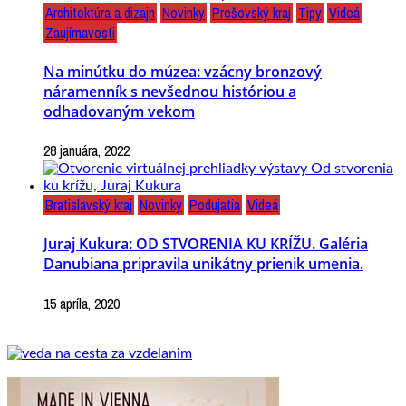
Architektúra a dizajn
Novinky
Prešovský kraj
Tipy
Videá
Zaujímavosti
Na minútku do múzea: vzácny bronzový
náramenník s nevšednou históriou a
odhadovaným vekom
28 januára, 2022
Bratislavský kraj
Novinky
Podujatia
Videá
Juraj Kukura: OD STVORENIA KU KRÍŽU. Galéria
Danubiana pripravila unikátny prienik umenia.
15 apríla, 2020