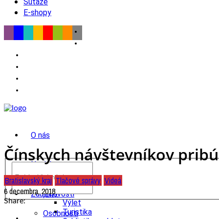
Súťaže
E-shopy
O nás
Čínskych návštevníkov pribúd
Novinky
Bratislavský kraj
Tlačové správy
Videá
wow
6 decembra, 2018
Tipy
Zaujímavosti
Share:
Výlet
Turistika
Osobnosti