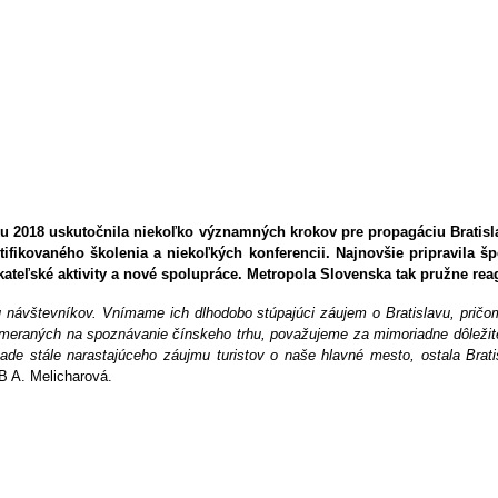
oku 2018 uskutočnila niekoľko významných krokov pre propagáciu Bratis
certifikovaného školenia a niekoľkých konferencii. Najnovšie pripravil
kateľské aktivity a nové spolupráce. Metropola Slovenska tak pružne rea
nou návštevníkov. Vnímame ich dlhodobo stúpajúci záujem o Bratislavu, pri
zameraných na spoznávanie čínskeho trhu, považujeme za mimoriadne dôležité. 
ípade stále narastajúceho záujmu turistov o naše hlavné mesto, ostala Brat
B A. Melicharová.