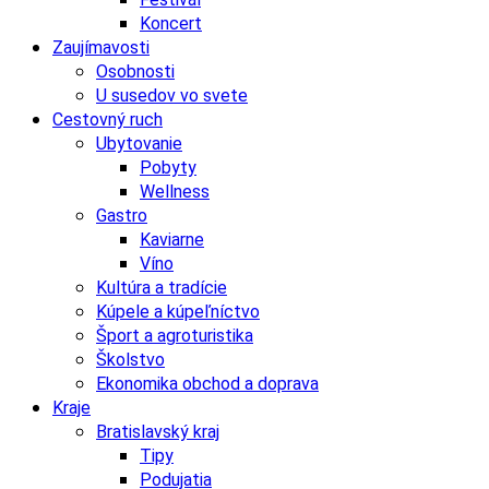
Koncert
Zaujímavosti
Osobnosti
U susedov vo svete
Cestovný ruch
Ubytovanie
Pobyty
Wellness
Gastro
Kaviarne
Víno
Kultúra a tradície
Kúpele a kúpeľníctvo
Šport a agroturistika
Školstvo
Ekonomika obchod a doprava
Kraje
Bratislavský kraj
Tipy
Podujatia