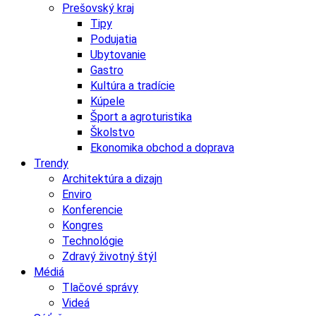
Prešovský kraj
Tipy
Podujatia
Ubytovanie
Gastro
Kultúra a tradície
Kúpele
Šport a agroturistika
Školstvo
Ekonomika obchod a doprava
Trendy
Architektúra a dizajn
Enviro
Konferencie
Kongres
Technológie
Zdravý životný štýl
Médiá
Tlačové správy
Videá