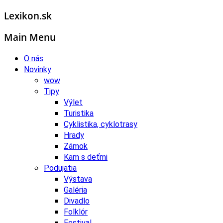
Lexikon.sk
Main Menu
O nás
Novinky
wow
Tipy
Výlet
Turistika
Cyklistika, cyklotrasy
Hrady
Zámok
Kam s deťmi
Podujatia
Výstava
Galéria
Divadlo
Folklór
Festival