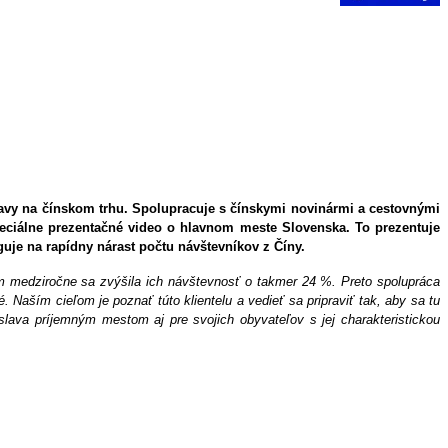
lavy na čínskom trhu. Spolupracuje s čínskymi novinármi a cestovnými
a špeciálne prezentačné video o hlavnom meste Slovenska. To prezentuje
guje na rapídny nárast počtu návštevníkov z Číny.
čom medziročne sa zvýšila ich návštevnosť o takmer 24 %. Preto spolupráca
Naším cieľom je poznať túto klientelu a vedieť sa pripraviť tak, aby sa tu
islava príjemným mestom aj pre svojich obyvateľov s jej charakteristickou