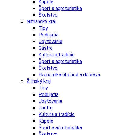
Kúpele
Šport a agroturistika
Školstvo
Nitriansky kraj
Tipy
Podujatia
Ubytovanie
Gastro
Kultúra a tradície
Šport a agroturistika
Školstvo
Ekonomika obchod a doprava
Žilinský kraj
Tipy
Podujatia
Ubytovanie
Gastro
Kultúra a tradície
Kúpele
Šport a agroturistika
Školstvo