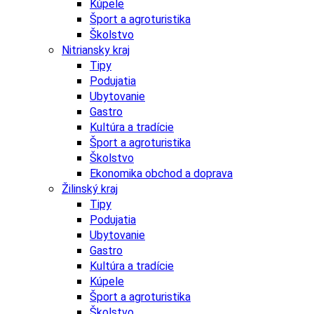
Kúpele
Šport a agroturistika
Školstvo
Nitriansky kraj
Tipy
Podujatia
Ubytovanie
Gastro
Kultúra a tradície
Šport a agroturistika
Školstvo
Ekonomika obchod a doprava
Žilinský kraj
Tipy
Podujatia
Ubytovanie
Gastro
Kultúra a tradície
Kúpele
Šport a agroturistika
Školstvo