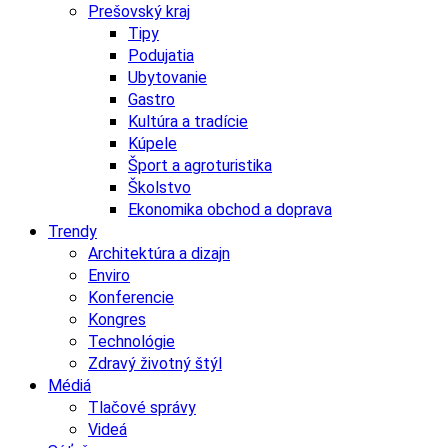
Prešovský kraj
Tipy
Podujatia
Ubytovanie
Gastro
Kultúra a tradície
Kúpele
Šport a agroturistika
Školstvo
Ekonomika obchod a doprava
Trendy
Architektúra a dizajn
Enviro
Konferencie
Kongres
Technológie
Zdravý životný štýl
Médiá
Tlačové správy
Videá