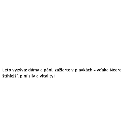
Leto vyzýva: dámy a páni, zažiarte v plavkách – vďaka Neere
štíhlejší, plní sily a vitality!