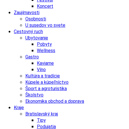
Koncert
Zaujímavosti
Osobnosti
U susedov vo svete
Cestovný ruch
Ubytovanie
Pobyty
Wellness
Gastro
Kaviarne
Víno
Kultúra a tradície
Kúpele a kúpeľníctvo
Šport a agroturistika
Školstvo
Ekonomika obchod a doprava
Kraje
Bratislavský kraj
Tipy
Podujatia