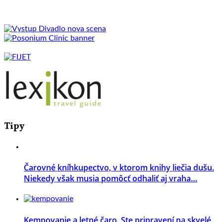
Tipy
Čarovné kníhkupectvo, v ktorom knihy liečia dušu.
Niekedy však musia pomôcť odhaliť aj vraha…
Kempovanie a letné čaro. Ste pripravení na skvelé