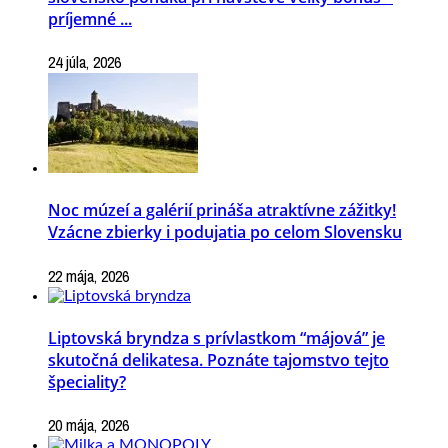
príjemné ...
24 júla, 2026
Noc múzeí a galérií prináša atraktívne zážitky!
Vzácne zbierky i podujatia po celom Slovensku
22 mája, 2026
Liptovská bryndza s prívlastkom “májová” je
skutočná delikatesa. Poznáte tajomstvo tejto
špeciality?
20 mája, 2026