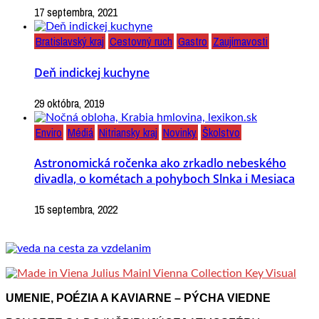
17 septembra, 2021
Bratislavský kraj
Cestovný ruch
Gastro
Zaujímavosti
Deň indickej kuchyne
29 októbra, 2019
Enviro
Médiá
Nitriansky kraj
Novinky
Školstvo
Astronomická ročenka ako zrkadlo nebeského
divadla, o kométach a pohyboch Slnka i Mesiaca
15 septembra, 2022
UMENIE, POÉZIA A KAVIARNE – PÝCHA VIEDNE