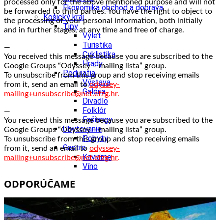
processed only for the above mentioned purpose and will not
Ekonomika obchod a doprava
be forwarded to third parties. You have the right to object to
Košický kraj
the processing of your personal information, both initially
Tipy
and in further stages, at any time and free of charge.
Výlet
Turistika
—
Cyklistika
You received this message because you are subscribed to the
Hrady
Google Groups “Odyssey – mailing lista” group.
Podujatia
To unsubscribe from this group and stop receiving emails
Výstava
from it, send an email to
odyssey-
Galéria
mailing+unsubscribe@net.efzg.hr
.
Divadlo
Folklór
—
Fašiangy
You received this message because you are subscribed to the
Ubytovanie
Google Groups “Odyssey – mailing lista” group.
Pobyty
To unsubscribe from this group and stop receiving emails
Gastro
from it, send an email to
odyssey-
Kaviarne
mailing+unsubscribe@net.efzg.hr
.
Víno
Kultúra a tradície
ODPORÚČAME
Šport a agroturistika
Školstvo
Ekonomika obchod a doprava
Prešovský kraj