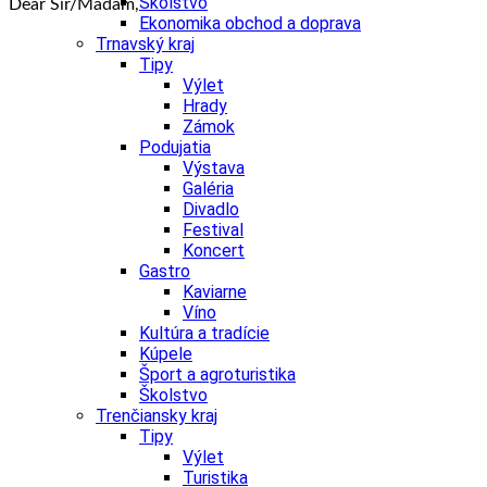
Školstvo
Dear Sir/Madam,
Ekonomika obchod a doprava
Trnavský kraj
Tipy
Výlet
Hrady
Zámok
Podujatia
Výstava
Galéria
Divadlo
Festival
Koncert
Gastro
Kaviarne
Víno
Kultúra a tradície
Kúpele
Šport a agroturistika
Školstvo
Trenčiansky kraj
Tipy
Výlet
Turistika