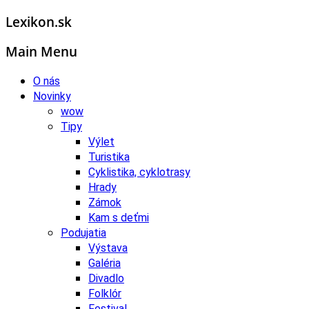
Lexikon.sk
Main Menu
O nás
Novinky
wow
Tipy
Výlet
Turistika
Cyklistika, cyklotrasy
Hrady
Zámok
Kam s deťmi
Podujatia
Výstava
Galéria
Divadlo
Folklór
Festival