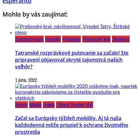
esperanto
Mohlo by vás zaujímať:
Cestovný ruch
Novinky
Podujatia
Prešovský kraj
Školstvo
Tatranské rozprávkové putovanie sa začalo! Ste
pripravení objavovať skryté tajomstvá našich
veľhôr?
1 júna, 2022
Enviro
Médiá
Videá
Zdravý životný štýl
Začal sa Európsky týždeň mobility. Aj tá naša
každodenná môže prispieť k ochrane životného
prostredia