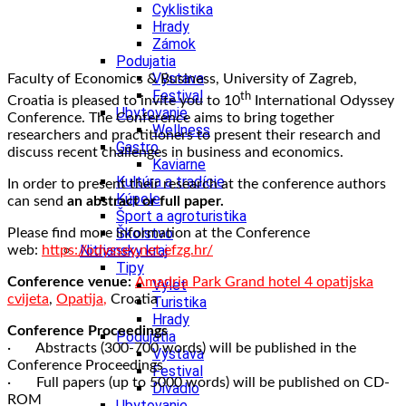
Cyklistika
Hrady
Zámok
Podujatia
Výstava
Faculty of Economics & Business, University of Zagreb,
Festival
th
Croatia is pleased to invite you to 10
International Odyssey
Ubytovanie
Conference. The Conference aims to bring together
Wellness
researchers and practitioners to present their research and
Gastro
discuss recent challenges in business and economics.
Kaviarne
Kultúra a tradície
In order to present their research at the conference authors
Kúpele
can send
an abstract or full paper.
Šport a agroturistika
Školstvo
Please find more information at the Conference
Nitriansky kraj
web:
https://odyssey.net.efzg.hr/
Tipy
Conference venue:
Amadria Park Grand hotel 4 opatijska
Výlet
cvijeta
,
Opatija
,
Croatia
Turistika
Hrady
Conference Proceedings
Podujatia
· Abstracts (300-700 words) will be published in the
Výstava
Conference Proceedings
Festival
· Full papers (up to 5000 words) will be published on CD-
Divadlo
ROM
Ubytovanie