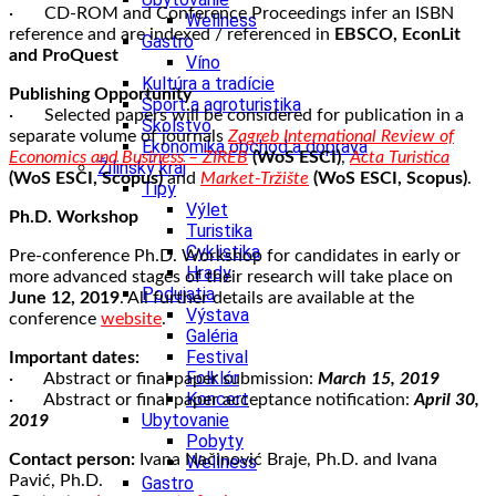
· CD-ROM and Conference Proceedings infer an ISBN
Wellness
reference and are indexed / referenced in
EBSCO, EconLit
Gastro
and ProQuest
Víno
Kultúra a tradície
Publishing Opportunity
Šport a agroturistika
· Selected papers will be considered for publication in a
Školstvo
separate volume of journals
Zagreb International
Re
view
of
Ekonomika obchod a doprava
Economics and Business – ZIREB
(WoS ESCI)
,
Acta
Tu
ristica
Žilinský kraj
(WoS ESCI, Scopus)
and
Market-Tržište
(WoS ESCI, Scopus)
.
Tipy
Výlet
Ph.D. Workshop
Turistika
Cyklistika
Pre-conference Ph.D. Workshop for candidates in early or
Hrady
more advanced stages of their research will take place on
Podujatia
June 12, 2019
. All further details are available at the
Výstava
conference
website
.
Galéria
Festival
Important dates:
Folklór
· Abstract or final paper submission:
March 15, 2019
Koncert
· Abstract or final paper acceptance notification:
April 30,
Ubytovanie
2019
Pobyty
Contact person:
Ivana Načinović Braje, Ph.D. and Ivana
Wellness
Pavić, Ph.D.
Gastro