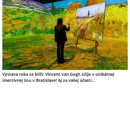
Tipy
Výlet
Turistika
Cyklistika
Hrady
Podujatia
Výstava
Galéria
Folklór
Ubytovanie
Pobyty
Wellness
Gastro
Kaviarne
Výstava roka sa blíži: Vincent van Gogh ožije v unikátnej
Kultúra a tradície
imerzívnej šou v Bratislave! Aj za vašej účasti...
Kúpele
Šport a agroturistika
Školstvo
Ekonomika obchod a doprava