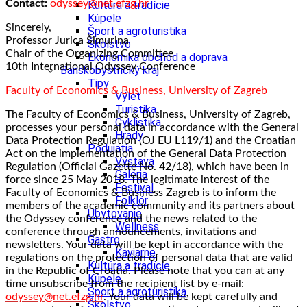
Contact:
odyssey@net.efzg.hr
Kultúra a tradície
Kúpele
Sincerely,
Šport a agroturistika
Professor Jurica Šimurina
Školstvo
Chair of the Organizing Committee
Ekonomika obchod a doprava
10th International Odyssey Conference
Banskobystrický kraj
Tipy
Faculty of Economics & Business, University of Zagreb
Výlet
Turistika
The Faculty of Economics & Business, University of Zagreb,
Cyklistika
processes your personal data in accordance with the General
Hrady
Data Protection Regulation (OJ EU L119/1) and the Croatian
Podujatia
Act on the implementation of the General Data Protection
Výstava
Regulation (Official Gazette No. 42/18), which have been in
Galéria
force since 25 May 2018. The legitimate interest of the
Festival
Faculty of Economics & Business Zagreb is to inform the
Folklór
members of the academic community and its partners about
Ubytovanie
the Odyssey conference and the news related to the
Wellness
conference through announcements, invitations and
Gastro
newsletters. Your data will be kept in accordance with the
Kaviarne
regulations on the protection of personal data that are valid
Kultúra a tradície
in the Republic of Croatia. Please note that you can at any
Kúpele
time unsubscribe from the recipient list by e-mail:
Šport a agroturistika
odyssey@net.efzg.hr
. Your data will be kept carefully and
Školstvo