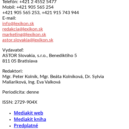
Telefón: +421 2 4552 5477
Mobil: +421 905 565 254
+421 905 565 253, +421 915 743 944
E-mail:
info@lexikon.sk
redakcia@lexikon.sk
marketing@lexikon.sk
astor.slovakia@lexikon.sk
Vydavateľ:
ASTOR Slovakia, s.r.o., Benediktiho 5
811 05 Bratislava
Redaktori:
Mgr. Peter Kolník, Mgr. Beáta Kolníková, Dr. Sylvia
Maliariková, Ing. Eva Valková
Periodicita: denne
ISSN: 2729-904X
Mediakit web
Mediakit kniha
Predplatné