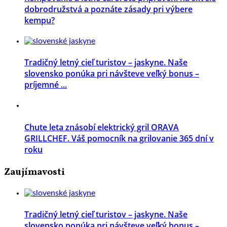
dobrodružstvá a poznáte zásady pri výbere
kempu?
Tradičný letný cieľ turistov – jaskyne. Naše
slovensko ponúka pri návšteve veľký bonus –
príjemné ...
Chute leta znásobí elektrický gril ORAVA
GRILLCHEF. Váš pomocník na grilovanie 365 dní v
roku
Zaujímavosti
Tradičný letný cieľ turistov – jaskyne. Naše
slovensko ponúka pri návšteve veľký bonus –