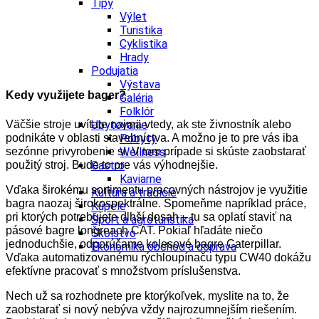
Tipy
Výlet
Turistika
Cyklistika
Hrady
Podujatia
Výstava
Kedy využijete bager?
Galéria
Folklór
Väčšie stroje uvítate najmä vtedy, ak ste živnostník alebo
Ubytovanie
podnikáte v oblasti stavebníctva. A možno je to pre vás iba
Pobyty
sezónne privyrobenie si. V tom prípade si skúste zaobstarať
Wellness
použitý stroj. Bude to pre vás výhodnejšie.
Gastro
Kaviarne
Vďaka širokému sortimentu pracovných nástrojov je využitie
Kultúra a tradície
bagra naozaj širokospektrálne. Spomeňme napríklad práce,
Kúpele
pri ktorých potrebujete dlhší dosah – tu sa oplatí staviť na
Šport a agroturistika
pásové bagre longreach CAT. Pokiaľ hľadáte niečo
Školstvo
jednoduchšie, odporúčame kolesové bagre Caterpillar.
Ekonomika obchod a doprava
Vďaka automatizovanému rýchloupínaču typu CW40 dokážu
efektívne pracovať s množstvom príslušenstva.
Nech už sa rozhodnete pre ktorýkoľvek, myslite na to, že
zaobstarať si nový nebýva vždy najrozumnejším riešením.