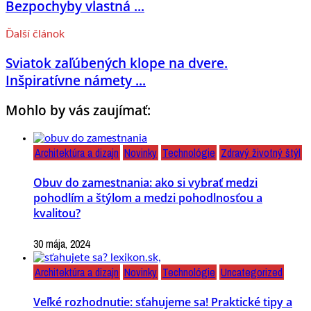
Bezpochyby vlastná ...
Ďalší článok
Sviatok zaľúbených klope na dvere.
Inšpiratívne námety ...
Mohlo by vás zaujímať:
Architektúra a dizajn
Novinky
Technológie
Zdravý životný štýl
Obuv do zamestnania: ako si vybrať medzi
pohodlím a štýlom a medzi pohodlnosťou a
kvalitou?
30 mája, 2024
Architektúra a dizajn
Novinky
Technológie
Uncategorized
Veľké rozhodnutie: sťahujeme sa! Praktické tipy a