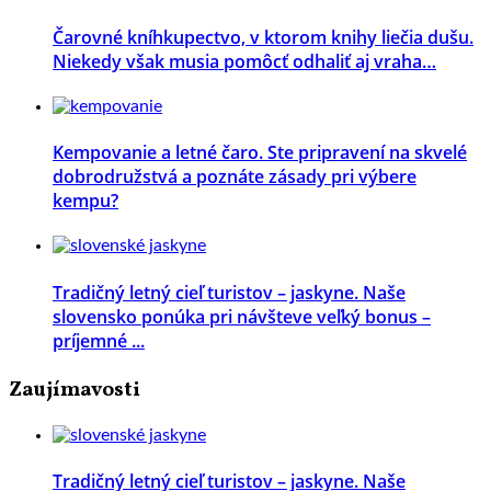
Čarovné kníhkupectvo, v ktorom knihy liečia dušu.
Niekedy však musia pomôcť odhaliť aj vraha…
Kempovanie a letné čaro. Ste pripravení na skvelé
dobrodružstvá a poznáte zásady pri výbere
kempu?
Tradičný letný cieľ turistov – jaskyne. Naše
slovensko ponúka pri návšteve veľký bonus –
príjemné ...
Zaujímavosti
Tradičný letný cieľ turistov – jaskyne. Naše