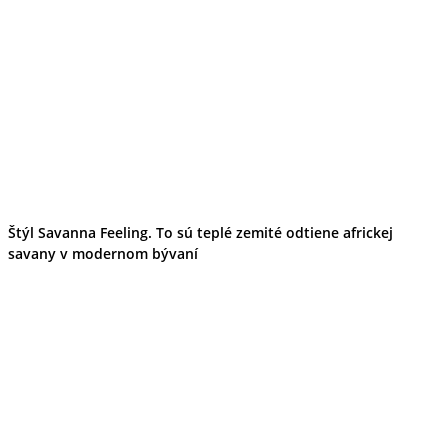
Štýl Savanna Feeling. To sú teplé zemité odtiene africkej
savany v modernom bývaní