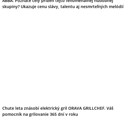
ABBA. Poznáte celý príbeh tejto fenomenálnej hudobnej
skupiny? Ukazuje cenu slávy, talentu aj nesmrteľných melódií
Chute leta znásobí elektrický gril ORAVA GRILLCHEF. Váš
pomocník na grilovanie 365 dní v roku