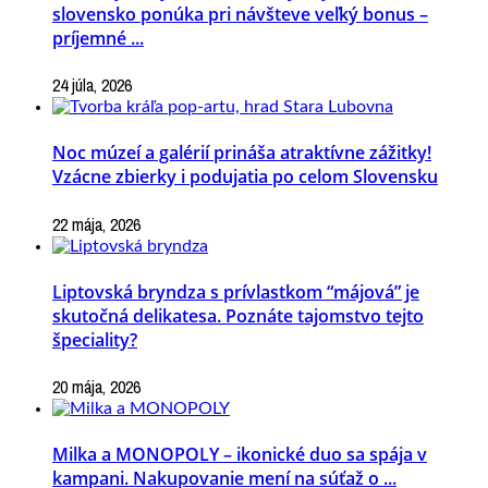
slovensko ponúka pri návšteve veľký bonus –
príjemné ...
24 júla, 2026
Noc múzeí a galérií prináša atraktívne zážitky!
Vzácne zbierky i podujatia po celom Slovensku
22 mája, 2026
Liptovská bryndza s prívlastkom “májová” je
skutočná delikatesa. Poznáte tajomstvo tejto
špeciality?
20 mája, 2026
Milka a MONOPOLY – ikonické duo sa spája v
kampani. Nakupovanie mení na súťaž o ...