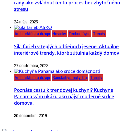
rady ako zvládnuť tento proces bez zbytočného
stresu
24 mája, 2023
Architektúra a dizajn
Novinky
Technológie
Trendy
Sila farieb v teplých odtieňoch jesene. Aktuálne
interiérové trendy, ktoré zútulnia každý domov
27 septembra, 2023
Architektúra a dizajn
Banskobystrický kraj
Trendy
Poznáte cestu k trendovej kuchyni? Kuchyne
Panama vám ukážu ako nájsť moderné srdce
domova.
30 decembra, 2019