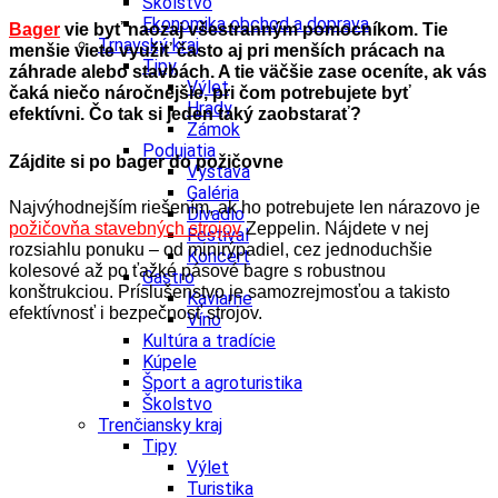
Školstvo
Ekonomika obchod a doprava
Bager
vie byť naozaj všestranným pomocníkom. Tie
Trnavský kraj
menšie viete využiť často aj pri menších prácach na
Tipy
záhrade alebo stavbách. A tie väčšie zase oceníte, ak vás
Výlet
čaká niečo náročnejšie, pri čom potrebujete byť
Hrady
efektívni. Čo tak si jeden taký zaobstarať?
Zámok
Podujatia
Zájdite si po bager do požičovne
Výstava
Galéria
Najvýhodnejším riešením, ak ho potrebujete len nárazovo je
Divadlo
požičovňa stavebných strojov
Zeppelin. Nájdete v nej
Festival
rozsiahlu ponuku – od minirýpadiel, cez jednoduchšie
Koncert
kolesové až po ťažké pásové bagre s robustnou
Gastro
konštrukciou. Príslušenstvo je samozrejmosťou a takisto
Kaviarne
efektívnosť i bezpečnosť strojov.
Víno
Kultúra a tradície
Kúpele
Šport a agroturistika
Školstvo
Trenčiansky kraj
Tipy
Výlet
Turistika