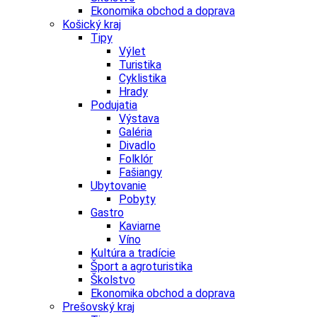
Ekonomika obchod a doprava
Košický kraj
Tipy
Výlet
Turistika
Cyklistika
Hrady
Podujatia
Výstava
Galéria
Divadlo
Folklór
Fašiangy
Ubytovanie
Pobyty
Gastro
Kaviarne
Víno
Kultúra a tradície
Šport a agroturistika
Školstvo
Ekonomika obchod a doprava
Prešovský kraj