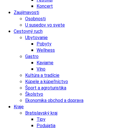
Koncert
Zaujímavosti
Osobnosti
U susedov vo svete
Cestovný ruch
Ubytovanie
Pobyty
Wellness
Gastro
Kaviarne
Víno
Kultúra a tradície
Kúpele a kúpeľníctvo
Šport a agroturistika
Školstvo
Ekonomika obchod a doprava
Kraje
Bratislavský kraj
Tipy
Podujatia