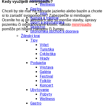
Kedy využijete minirýpadlo?
Wellness
Gastro
Chceli by ste mať na záhrade jazierko alebo bazén a chcete
Víno
si to zariadiť svojpomocne? Zabezpečte si minibager.
Kultúra a tradície
Oceníte ho aj pri aktivitách ako sú menšie stavby, úpravy
Šport a agroturistika
pozemku či odstraňovanie krovín. Takisto
minirýpadlo
Školstvo
pomôže pri hĺbení základov či žumpy.
Ekonomika obchod a doprava
Žilinský kraj
Tipy
Výlet
Turistika
Cyklistika
Hrady
Podujatia
Výstava
Galéria
Festival
Folklór
Koncert
Ubytovanie
Pobyty
Wellness
Gastro