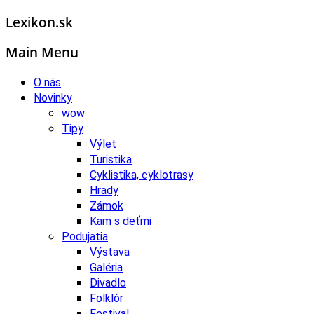
Lexikon.sk
Main Menu
O nás
Novinky
wow
Tipy
Výlet
Turistika
Cyklistika, cyklotrasy
Hrady
Zámok
Kam s deťmi
Podujatia
Výstava
Galéria
Divadlo
Folklór
Festival