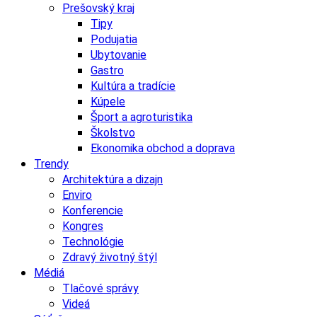
Prešovský kraj
Tipy
Podujatia
Ubytovanie
Gastro
Kultúra a tradície
Kúpele
Šport a agroturistika
Školstvo
Ekonomika obchod a doprava
Trendy
Architektúra a dizajn
Enviro
Konferencie
Kongres
Technológie
Zdravý životný štýl
Médiá
Tlačové správy
Videá