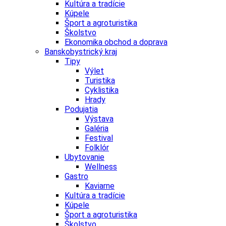
Kultúra a tradície
Kúpele
Šport a agroturistika
Školstvo
Ekonomika obchod a doprava
Banskobystrický kraj
Tipy
Výlet
Turistika
Cyklistika
Hrady
Podujatia
Výstava
Galéria
Festival
Folklór
Ubytovanie
Wellness
Gastro
Kaviarne
Kultúra a tradície
Kúpele
Šport a agroturistika
Školstvo