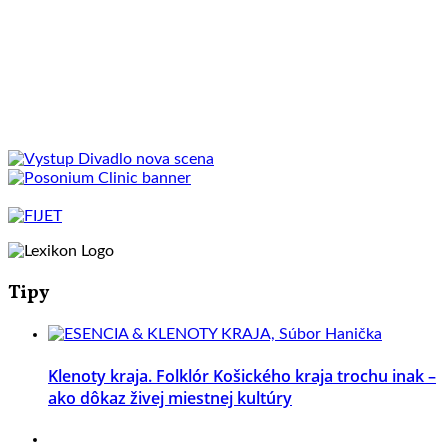
Tipy
Klenoty kraja. Folklór Košického kraja trochu inak –
ako dôkaz živej miestnej kultúry