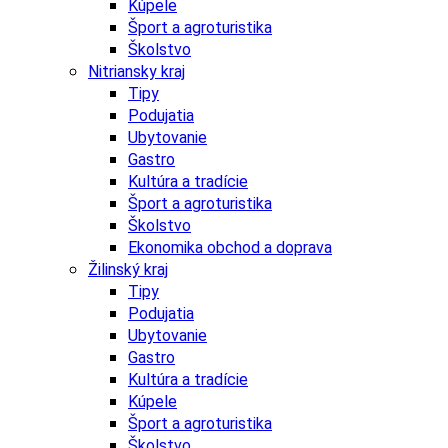
Kúpele
Šport a agroturistika
Školstvo
Nitriansky kraj
Tipy
Podujatia
Ubytovanie
Gastro
Kultúra a tradície
Šport a agroturistika
Školstvo
Ekonomika obchod a doprava
Žilinský kraj
Tipy
Podujatia
Ubytovanie
Gastro
Kultúra a tradície
Kúpele
Šport a agroturistika
Školstvo