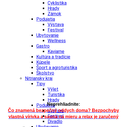
Cyklistika
Hrady
Zámok
Podujatia
Výstava
Festival
Ubytovanie
Wellness
Gastro
Kaviarne
Kultúra a tradície
Kúpele
Šport a agroturistika
Školstvo
Nitriansky kraj
Tipy
Výlet
Turistika
Hrady
Neprehliadnite:
Podujatia
Čo znamená bezpečný oddych doma? Bezpochyby
Výstava
Festival
vlastná vírivka a sauna na mieru a relax je zaručený
Divadlo
Ubytovanie