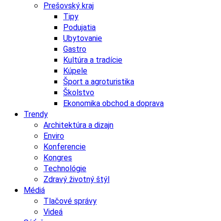
Prešovský kraj
Tipy
Podujatia
Ubytovanie
Gastro
Kultúra a tradície
Kúpele
Šport a agroturistika
Školstvo
Ekonomika obchod a doprava
Trendy
Architektúra a dizajn
Enviro
Konferencie
Kongres
Technológie
Zdravý životný štýl
Médiá
Tlačové správy
Videá