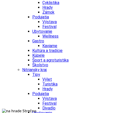
Cyklistika
Hrady
Zámok
Podujatia
Výstava
Festival
Ubytovanie
Wellness
Gastro
Kaviarne
Kultúra a tradície
Kúpele
Šport a agroturistika
Školstvo
Nitriansky kraj
Tipy
Výlet
Turistika
Hrady
Podujatia
Výstava
Festival
Divadlo
Ubytovanie