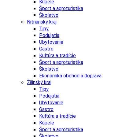
Kúpele
Šport a agroturistika
Školstvo
Nitriansky kraj
Tipy
Podujatia
Ubytovanie
Gastro
Kultúra a tradície
Šport a agroturistika
Školstvo
Ekonomika obchod a doprava
Žilinský kraj
Tipy
Podujatia
Ubytovanie
Gastro
Kultúra a tradície
Kúpele
Šport a agroturistika
Školstvo