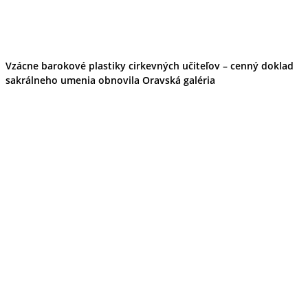
Tipy
Výlet
Turistika
Cyklistika
Hrady
Vzácne barokové plastiky cirkevných učiteľov – cenný doklad
Podujatia
sakrálneho umenia obnovila Oravská galéria
Výstava
Galéria
Folklór
Ubytovanie
Pobyty
Wellness
Gastro
Kaviarne
Kultúra a tradície
Kúpele
Šport a agroturistika
Školstvo
Ekonomika obchod a doprava