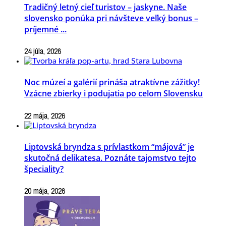
Tradičný letný cieľ turistov – jaskyne. Naše
slovensko ponúka pri návšteve veľký bonus –
príjemné ...
24 júla, 2026
Noc múzeí a galérií prináša atraktívne zážitky!
Vzácne zbierky i podujatia po celom Slovensku
22 mája, 2026
Liptovská bryndza s prívlastkom “májová” je
skutočná delikatesa. Poznáte tajomstvo tejto
špeciality?
20 mája, 2026