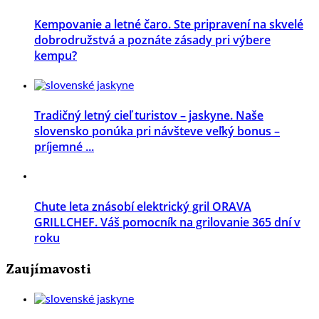
Kempovanie a letné čaro. Ste pripravení na skvelé
dobrodružstvá a poznáte zásady pri výbere
kempu?
Tradičný letný cieľ turistov – jaskyne. Naše
slovensko ponúka pri návšteve veľký bonus –
príjemné ...
Chute leta znásobí elektrický gril ORAVA
GRILLCHEF. Váš pomocník na grilovanie 365 dní v
roku
Zaujímavosti