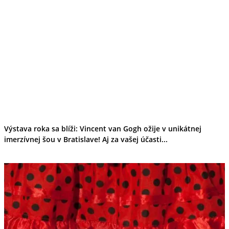
Kultúra a tradície
Kúpele
Šport a agroturistika
Školstvo
Ekonomika obchod a doprava
Banskobystrický kraj
Tipy
Výlet
Turistika
Cyklistika
Hrady
Podujatia
Výstava
Výstava roka sa blíži: Vincent van Gogh ožije v unikátnej
Galéria
imerzívnej šou v Bratislave! Aj za vašej účasti...
Festival
Folklór
Ubytovanie
Wellness
Gastro
Kaviarne
Kultúra a tradície
Kúpele
Šport a agroturistika
Školstvo