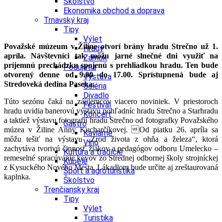
Školstvo
Ekonomika obchod a doprava
Strečno
Trnavský kraj
Tipy
Výlet
Považské múzeum v Žiline otvorí brány hradu Strečno už 1.
Hrady
apríla. Návštevníci tak môžu jarné slnečné dni využiť na
Zámok
príjemnú prechádzku spojenú s prehliadkou hradu. Ten bude
Podujatia
otvorený denne od 9.00 do 17.00. Sprístupnená bude aj
Výstava
Stredoveká dedina Paseka.
Galéria
Divadlo
Túto sezónu čaká na záujemcov viacero noviniek. V priestoroch
Festival
hradu uvidia banerovú výstavu pohľadníc hradu Strečno a Starhradu
Koncert
a taktiež výstavu fotografií hradu Strečno od fotografky Považského
Gastro
múzea v Žiline Anny Kucharčíkovej. Od piatku 26. apríla sa
Kaviarne
môžu tešiť na výstavu „Zrod života z ohňa a železa“, ktorá
Víno
zachytáva tvorivú činnosť žiakov a pedagógov odboru Umelecko –
Kultúra a tradície
remeselné spracúvanie kovov zo Strednej odbornej školy strojníckej
Kúpele
z Kysuckého Nového Mesta.
Lákadlom bude určite aj zreštaurovaná
Šport a agroturistika
kaplnka.
Školstvo
Trenčiansky kraj
Tipy
Výlet
Turistika