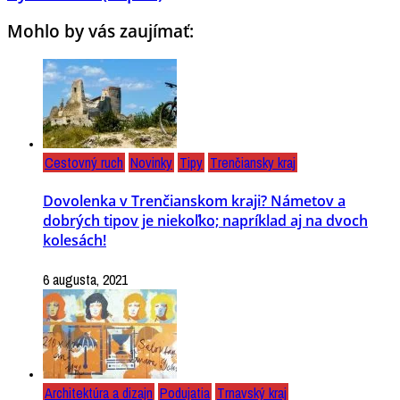
Mohlo by vás zaujímať:
Cestovný ruch
Novinky
Tipy
Trenčiansky kraj
Dovolenka v Trenčianskom kraji? Námetov a
dobrých tipov je niekoľko; napríklad aj na dvoch
kolesách!
6 augusta, 2021
Architektúra a dizajn
Podujatia
Trnavský kraj