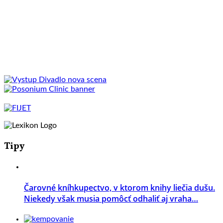
Tipy
Čarovné kníhkupectvo, v ktorom knihy liečia dušu.
Niekedy však musia pomôcť odhaliť aj vraha…