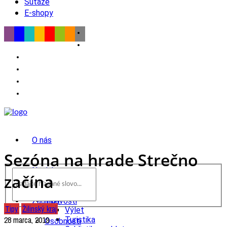
Súťaže
E-shopy
O nás
Sezóna na hrade Strečno
Novinky
začína
wow
Tipy
Zaujímavosti
Tipy
Žilinský kraj
Výlet
28 marca, 2019
Turistika
Osobnosti