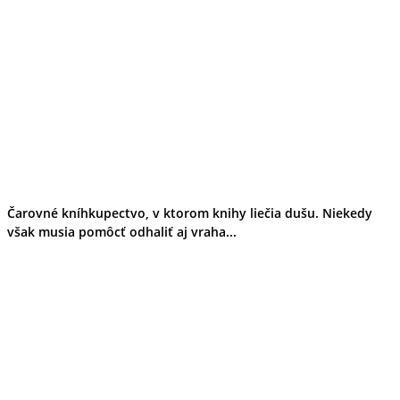
Čarovné kníhkupectvo, v ktorom knihy liečia dušu. Niekedy
však musia pomôcť odhaliť aj vraha...