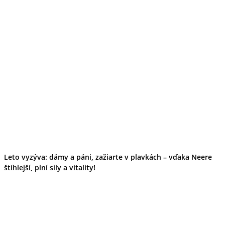
Leto vyzýva: dámy a páni, zažiarte v plavkách – vďaka Neere
štíhlejší, plní sily a vitality!