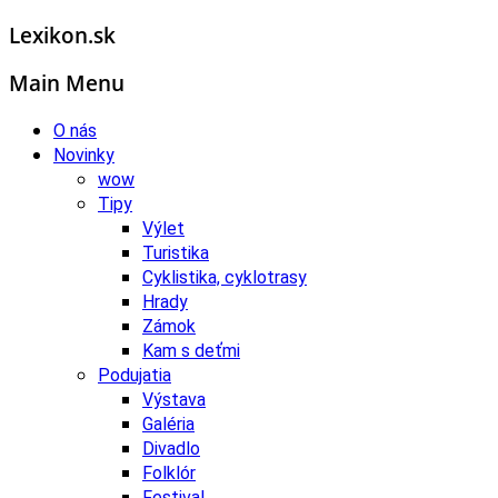
Lexikon.sk
Main Menu
O nás
Novinky
wow
Tipy
Výlet
Turistika
Cyklistika, cyklotrasy
Hrady
Zámok
Kam s deťmi
Podujatia
Výstava
Galéria
Divadlo
Folklór
Festival