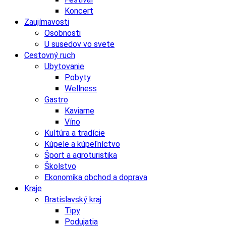
Koncert
Zaujímavosti
Osobnosti
U susedov vo svete
Cestovný ruch
Ubytovanie
Pobyty
Wellness
Gastro
Kaviarne
Víno
Kultúra a tradície
Kúpele a kúpeľníctvo
Šport a agroturistika
Školstvo
Ekonomika obchod a doprava
Kraje
Bratislavský kraj
Tipy
Podujatia