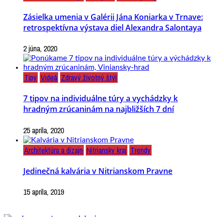
Zásielka umenia v Galérii Jána Koniarka v Trnave:
retrospektívna výstava diel Alexandra Salontaya
2 júna, 2020
Tipy
Videá
Zdravý životný štýl
7 tipov na individuálne túry a vychádzky k
hradným zrúcaninám na najbližších 7 dní
25 apríla, 2020
Architektúra a dizajn
Nitriansky kraj
Trendy
Jedinečná kalvária v Nitrianskom Pravne
15 apríla, 2019