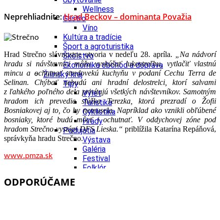
Wellness
Neprehliadnite:
Hrad Beckov – dominanta Považia
Gastro
Víno
Kultúra a tradície
Šport a agroturistika
Hrad Strečno slávnostne otvoria v nedeľu 28. apríla.
„
Na nádvorí
Školstvo
hradu si návštevníci môžu vyskúšať lukostreľbu, vytlačiť vlastnú
Ekonomika obchod a doprava
mincu a ochutnať stredovekú kuchyňu v podaní Cechu Terra de
Žilinský kraj
Selinan. Chýbať nebudú ani hradní delostrelci, ktorí salvami
Tipy
z ľahkého poľného dela privítajú všetkých návštevníkov. Samotným
Výlet
hradom ich prevedie slúžka Terezka, ktorá prezradí o Žofii
Turistika
Bosniakovej aj to, čo by nemusela. Napríklad ako vznikli obľúbené
Cyklistika
bosniaky, ktoré budú môcť i ochutnať. V oddychovej zóne pod
Hrady
hradom Strečno vystúpi DFS Lieska.“
priblížila Katarína Repáňová,
Podujatia
správkyňa hradu Strečno.
Výstava
Galéria
www.pmza.sk
Festival
Folklór
Koncert
ODPORÚČAME
Ubytovanie
Pobyty
Wellness
Gastro