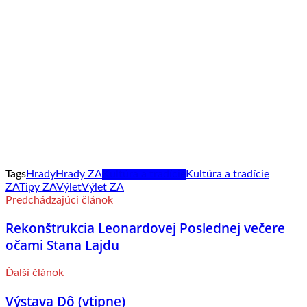
Tags
Hrady
Hrady ZA
Kultúra a tradície
Kultúra a tradície
ZA
Tipy ZA
Výlet
Výlet ZA
Predchádzajúci článok
Rekonštrukcia Leonardovej Poslednej večere
očami Stana Lajdu
Ďalší článok
Výstava Dô (vtipne)