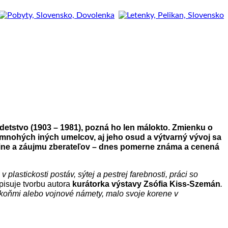
 detstvo (1903 – 1981), pozná ho len málokto. Zmienku o
mnohých iných umelcov, aj jeho osud a výtvarný vývoj sa
odine a záujmu zberateľov – dnes pomerne známa a cenená
lastickosti postáv, sýtej a pestrej farebnosti, práci so
pisuje tvorbu autora
kurátorka výstavy Zsófia Kiss-Szemán
.
 s koňmi alebo vojnové námety, malo svoje korene v