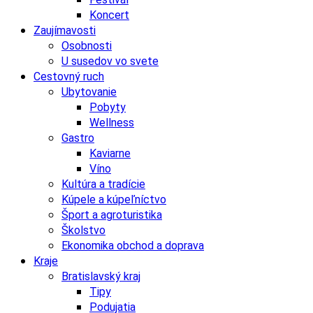
Koncert
Zaujímavosti
Osobnosti
U susedov vo svete
Cestovný ruch
Ubytovanie
Pobyty
Wellness
Gastro
Kaviarne
Víno
Kultúra a tradície
Kúpele a kúpeľníctvo
Šport a agroturistika
Školstvo
Ekonomika obchod a doprava
Kraje
Bratislavský kraj
Tipy
Podujatia