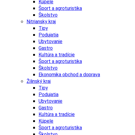
Kúpele
Šport a agroturistika
Školstvo
Nitriansky kraj
Tipy
Podujatia
Ubytovanie
Gastro
Kultúra a tradície
Šport a agroturistika
Školstvo
Ekonomika obchod a doprava
Žilinský kraj
Tipy
Podujatia
Ubytovanie
Gastro
Kultúra a tradície
Kúpele
Šport a agroturistika
Školstvo