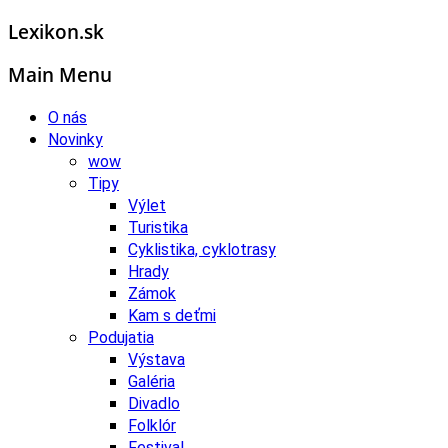
Lexikon.sk
Main Menu
O nás
Novinky
wow
Tipy
Výlet
Turistika
Cyklistika, cyklotrasy
Hrady
Zámok
Kam s deťmi
Podujatia
Výstava
Galéria
Divadlo
Folklór
Festival