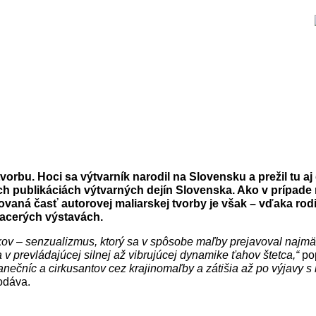
rbu. Hoci sa výtvarník narodil na Slovensku a prežil tu aj
h publikáciách výtvarných dejín Slovenska. Ako v prípade 
hovaná časť autorovej maliarskej tvorby je však – vďaka r
iacerých výstavách.
v – senzualizmus, ktorý sa v spôsobe maľby prejavoval najmä v p
 prevládajúcej silnej až vibrujúcej dynamike ťahov štetca,“
po
 tanečníc a cirkusantov cez krajinomaľby a zátišia až po výjavy
dáva.