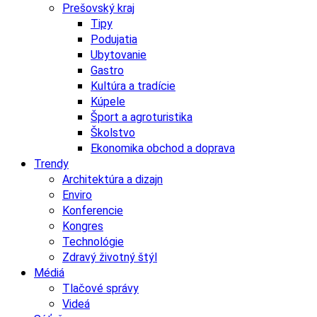
Prešovský kraj
Tipy
Podujatia
Ubytovanie
Gastro
Kultúra a tradície
Kúpele
Šport a agroturistika
Školstvo
Ekonomika obchod a doprava
Trendy
Architektúra a dizajn
Enviro
Konferencie
Kongres
Technológie
Zdravý životný štýl
Médiá
Tlačové správy
Videá