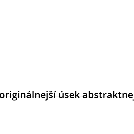
originálnejší úsek abstraktn