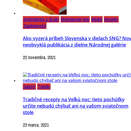
Architektúra a dizajn
Bratislavský kraj
Médiá
Novinky
Zaujímavosti
Ako vyzerá príbeh Slovenska v dielach SNG? No
neobvyklá publikácia z dielne Národnej galérie
22 novembra, 2021
Gastro
Trendy
Tradičné recepty na Veľkú noc: tieto pochúťky
určite nebudú chýbať ani na vašom sviatočnom
stole
23 marca, 2021