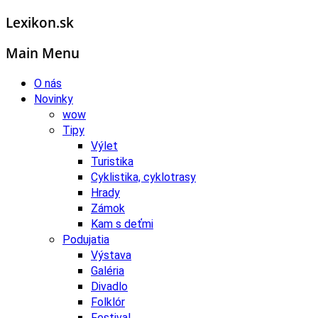
Lexikon.sk
Main Menu
O nás
Novinky
wow
Tipy
Výlet
Turistika
Cyklistika, cyklotrasy
Hrady
Zámok
Kam s deťmi
Podujatia
Výstava
Galéria
Divadlo
Folklór
Festival