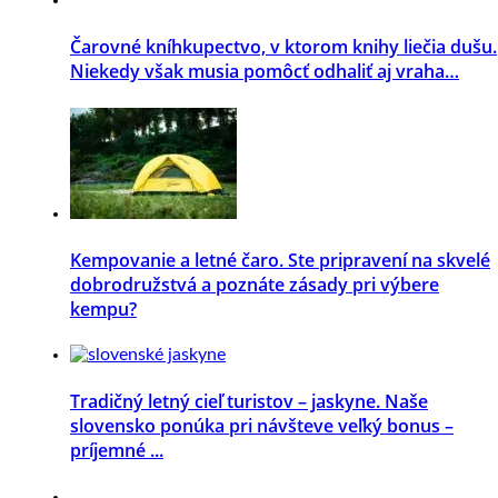
Čarovné kníhkupectvo, v ktorom knihy liečia dušu.
Niekedy však musia pomôcť odhaliť aj vraha…
Kempovanie a letné čaro. Ste pripravení na skvelé
dobrodružstvá a poznáte zásady pri výbere
kempu?
Tradičný letný cieľ turistov – jaskyne. Naše
slovensko ponúka pri návšteve veľký bonus –
príjemné ...