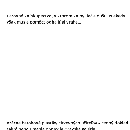
Čarovné kníhkupectvo, v ktorom knihy liečia dušu. Niekedy
však musia pomôcť odhaliť aj vraha...
Vzácne barokové plastiky cirkevných učiteľov – cenný doklad
sakrálneho umenia obnovila Oravská galéria