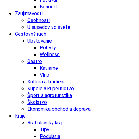
Koncert
Zaujímavosti
Osobnosti
U susedov vo svete
Cestovný ruch
Ubytovanie
Pobyty
Wellness
Gastro
Kaviarne
Víno
Kultúra a tradície
Kúpele a kúpeľníctvo
Šport a agroturistika
Školstvo
Ekonomika obchod a doprava
Kraje
Bratislavský kraj
Tipy
Podujatia