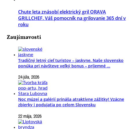
Chute leta znásobí elektrický gril ORAVA
GRILLCHEF. Váš pomocník na grilovanie 365 dní v
roku
Zaujímavosti
Tradičný letný cieľ turistov – jaskyne. Naše slovensko
ponúka pri návšteve veľký bonus – príjemné ...
24 júla, 2026
Noc múzeí a galérií prináša atraktívne zážitky! Vzácne
zbierky i podujatia po celom Slovensku
22 mája, 2026