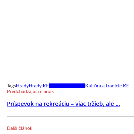
Tags
Hrady
Hrady KE
Kultúra a tradície
Kultúra a tradície KE
Predchádzajúci článok
Príspevok na rekreáciu – viac tržieb, ale ...
Ďalší článok