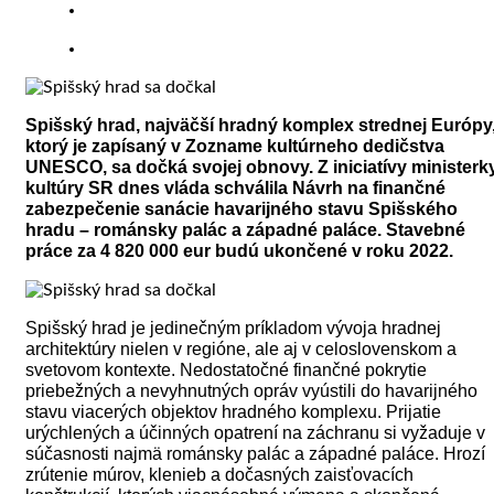
Spišský hrad, najväčší hradný komplex strednej Európy
ktorý je zapísaný v Zozname kultúrneho dedičstva
UNESCO, sa dočká svojej obnovy.
Z iniciatívy
ministerk
kultúry SR dnes vláda schválila Návrh na finančné
zabezpečenie sanácie havarijného stavu Spišského
hradu – románsky palác a západné paláce. Stavebné
práce za 4 820 000 eur budú ukončené v roku 2022.
Spišský hrad je jedinečným príkladom vývoja hradnej
architektúry nielen v regióne, ale aj v celoslovenskom a
svetovom kontexte. Nedostatočné finančné pokrytie
priebežných a nevyhnutných opráv vyústili do havarijného
stavu viacerých objektov hradného komplexu. Prijatie
urýchlených a účinných opatrení na záchranu si vyžaduje v
súčasnosti najmä románsky palác a západné paláce. Hrozí
zrútenie múrov, klenieb a dočasných zaisťovacích