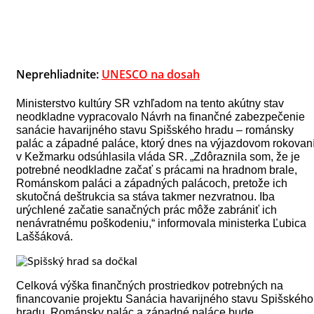
Neprehliadnite:
UNESCO na dosah
Ministerstvo kultúry SR vzhľadom na tento akútny stav
neodkladne vypracovalo Návrh na finančné zabezpečenie
sanácie havarijného stavu Spišského hradu – románsky
palác a západné paláce,
ktorý dnes na výjazdovom rokovan
v Kežmarku odsúhlasila vláda SR. „Zdôraznila som, že je
potrebné neodkladne začať s prácami na hradnom brale,
Románskom paláci a západných palácoch, pretože ich
skutočná deštrukcia sa stáva takmer nezvratnou. Iba
urýchlené začatie sanačných prác môže zabrániť ich
nenávratnému poškodeniu,“ informovala ministerka Ľubica
Laššáková.
Celková výška finančných prostriedkov potrebných na
financovanie projektu Sanácia havarijného stavu Spišského
hradu. Románsky palác a západné paláce bude