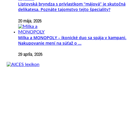
Liptovská bryndza s prívlastkom “májová” je skutočná
delikatesa. Poznáte tajomstvo tejto špeciality?
20 mája, 2026
Milka a MONOPOLY – ikonické duo sa spája v kampani.
Nakupovanie mení na súťaž o ...
29 apríla, 2026