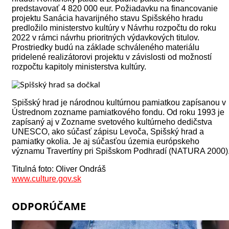
predstavovať 4 820 000 eur. Požiadavku na financovanie
projektu Sanácia havarijného stavu Spišského hradu
predložilo ministerstvo kultúry v Návrhu rozpočtu do roku
2022 v rámci návrhu prioritných výdavkových titulov.
Prostriedky budú na základe schváleného materiálu
pridelené realizátorovi projektu v závislosti od možností
rozpočtu kapitoly ministerstva kultúry.
Spišský hrad je národnou kultúrnou pamiatkou zapísanou v
Ústrednom zozname pamiatkového fondu. Od roku 1993 je
zapísaný aj v Zozname svetového kultúrneho dedičstva
UNESCO, ako súčasť zápisu Levoča, Spišský hrad a
pamiatky okolia. Je aj súčasťou územia európskeho
významu Travertíny pri Spišskom Podhradí (NATURA 2000)
Titulná foto: Oliver Ondráš
www.culture.gov.sk
ODPORÚČAME