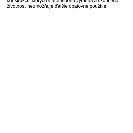
konštrukcií, ktorých viacnásobná výmena a skončená
životnosť neumožňuje ďalšie opätovné použitie.