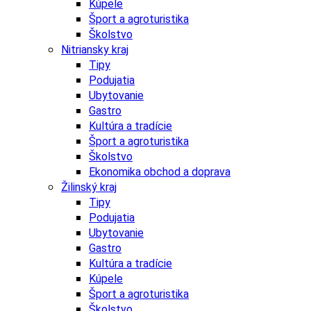
Kúpele
Šport a agroturistika
Školstvo
Nitriansky kraj
Tipy
Podujatia
Ubytovanie
Gastro
Kultúra a tradície
Šport a agroturistika
Školstvo
Ekonomika obchod a doprava
Žilinský kraj
Tipy
Podujatia
Ubytovanie
Gastro
Kultúra a tradície
Kúpele
Šport a agroturistika
Školstvo