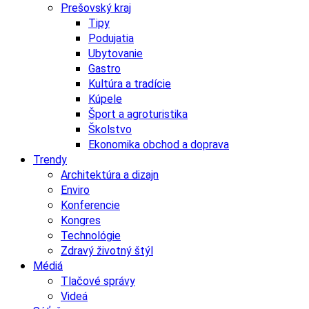
Prešovský kraj
Tipy
Podujatia
Ubytovanie
Gastro
Kultúra a tradície
Kúpele
Šport a agroturistika
Školstvo
Ekonomika obchod a doprava
Trendy
Architektúra a dizajn
Enviro
Konferencie
Kongres
Technológie
Zdravý životný štýl
Médiá
Tlačové správy
Videá