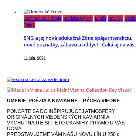
Architektúra a dizajn
Bratislavský kraj
Médiá
Novinky
Škols
Videá
SNG a jej nová edukačná Zóna spája interakciu,
nové poznatky, zábavu a oddych. Čaká aj na vás
11 júla, 2021
UMENIE, POÉZIA A KAVIARNE – PÝCHA VIEDNE
PONORTE SA DO INŠPIRUJÚCEJ ATMOSFÉRY
ORIGINÁLNYCH VIEDENSKÝCH KAVIARNÍ A
VYCHUTNAJTE SI TIETO OKAMIHY PRIAMO U VÁS
DOMA.
PREDSTAVUJEME VÁM NAŠU NOVÚ LÍNIU 250 g