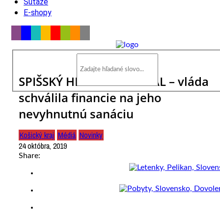
Súťaže
E-shopy
SPIŠSKÝ HRAD SA DOČKAL – vláda
schválila financie na jeho
nevyhnutnú sanáciu
Košický kraj
Médiá
Novinky
24 októbra, 2019
Share: