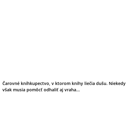
Čarovné kníhkupectvo, v ktorom knihy liečia dušu. Niekedy
však musia pomôcť odhaliť aj vraha...