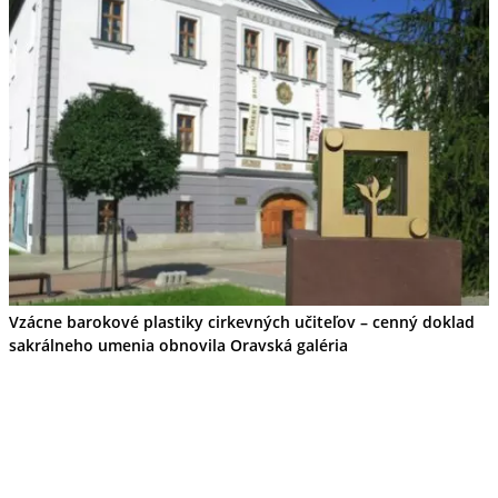
Vzácne barokové plastiky cirkevných učiteľov – cenný doklad
sakrálneho umenia obnovila Oravská galéria