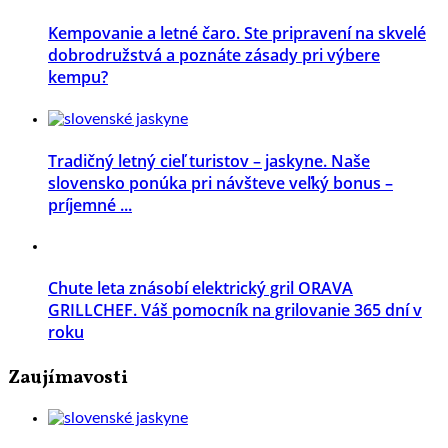
Kempovanie a letné čaro. Ste pripravení na skvelé
dobrodružstvá a poznáte zásady pri výbere
kempu?
Tradičný letný cieľ turistov – jaskyne. Naše
slovensko ponúka pri návšteve veľký bonus –
príjemné ...
Chute leta znásobí elektrický gril ORAVA
GRILLCHEF. Váš pomocník na grilovanie 365 dní v
roku
Zaujímavosti