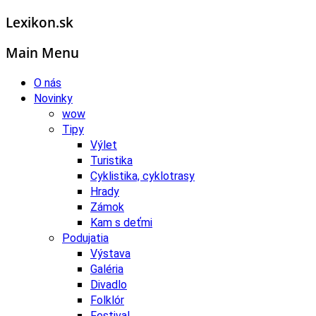
Lexikon.sk
Main Menu
O nás
Novinky
wow
Tipy
Výlet
Turistika
Cyklistika, cyklotrasy
Hrady
Zámok
Kam s deťmi
Podujatia
Výstava
Galéria
Divadlo
Folklór
Festival