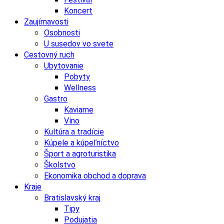
Koncert
Zaujímavosti
Osobnosti
U susedov vo svete
Cestovný ruch
Ubytovanie
Pobyty
Wellness
Gastro
Kaviarne
Víno
Kultúra a tradície
Kúpele a kúpeľníctvo
Šport a agroturistika
Školstvo
Ekonomika obchod a doprava
Kraje
Bratislavský kraj
Tipy
Podujatia