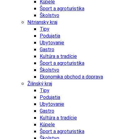
Kúpele
Šport a agroturistika
Školstvo
Nitriansky kraj
Tipy
Podujatia
Ubytovanie
Gastro
Kultúra a tradície
Šport a agroturistika
Školstvo
Ekonomika obchod a doprava
Žilinský kraj
Tipy
Podujatia
Ubytovanie
Gastro
Kultúra a tradície
Kúpele
Šport a agroturistika
Školstvo