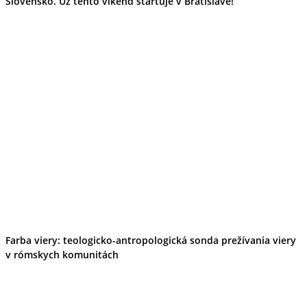
Slovensko. Už tento víkend štartuje v Bratislave!
Farba viery: teologicko-antropologická sonda prežívania viery
v rómskych komunitách