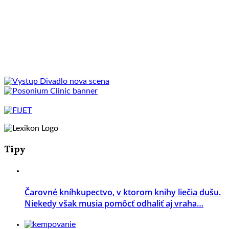
Tipy
Čarovné kníhkupectvo, v ktorom knihy liečia dušu.
Niekedy však musia pomôcť odhaliť aj vraha…