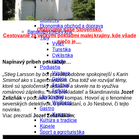
Kultúra a tradície
Kúpele
Šport a agroturistika
Školstvo
Ekonomika obchod a doprava
Objavujme naše Slovensko.
Banskobystrický kraj
Cestovanie za veľkými pokladmi malej krajiny, kde všade
Tipy
niečo je…
Výlet
Turistika
Cyklistika
Hrady
Napínavý príbeh pokračuje…
Podujatia
Výstava
„Stieg Larsson by bol pravdepodobne spokojnejší s Karin
Galéria
Smirnof ako s Lagercrantzom. Ona totiž vie rozvíjať témy,
Festival
ktoré sú spoločensky aktuálne a skvele na to využíva
Folklór
románovú zápletku,“
tvrdí prekladateľ a škandinavista
Jozef
Ubytovanie
Zelizňák
v podcaste Knižný kompas. Hovorí aj o fenoméne
Wellness
severských detektívok, o prekladaní, o Jo Nesbovi, či tejto
Gastro
novinke.
Kaviarne
Viac prezradí
Jozef Zelizňákom:
Kultúra a tradície
Kúpele
Šport a agroturistika
Školstvo