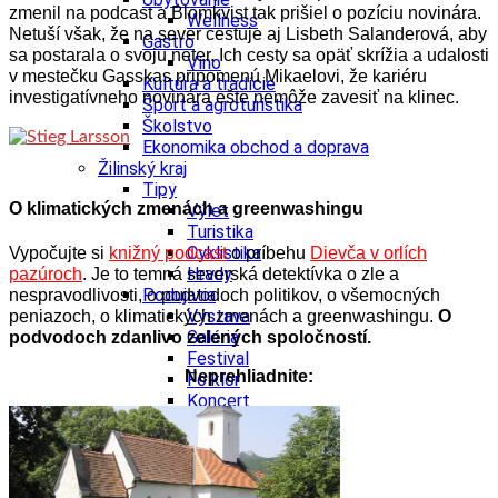
zmenil na podcast a Blomkvist tak prišiel o pozíciu novinára.
Wellness
Netuší však, že na sever cestuje aj Lisbeth Salanderová, aby
Gastro
sa postarala o svoju neter. Ich cesty sa opäť skrížia a udalosti
Víno
v mestečku Gasskas pripomenú Mikaelovi, že kariéru
Kultúra a tradície
investigatívneho novinára ešte nemôže zavesiť na klinec.
Šport a agroturistika
Školstvo
Ekonomika obchod a doprava
Žilinský kraj
Tipy
O klimatických zmenách a greenwashingu
Výlet
Turistika
Cyklistika
Vypočujte si
knižný podcast
o príbehu
Dievča v orlích
Hrady
pazúroch
. Je to temná severská detektívka o zle a
Podujatia
nespravodlivosti, o podvodoch politikov, o všemocných
Výstava
peniazoch, o klimatických zmenách a greenwashingu.
O
Galéria
podvodoch zdanlivo zelených spoločností.
Festival
Neprehliadnite:
Folklór
Koncert
Ubytovanie
Pobyty
Wellness
Gastro