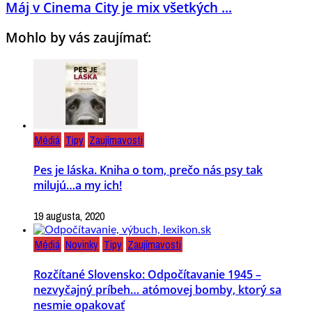
Máj v Cinema City je mix všetkých ...
Mohlo by vás zaujímať:
Médiá
Tipy
Zaujímavosti
Pes je láska. Kniha o tom, prečo nás psy tak
milujú…a my ich!
19 augusta, 2020
Médiá
Novinky
Tipy
Zaujímavosti
Rozčítané Slovensko: Odpočítavanie 1945 –
nezvyčajný príbeh… atómovej bomby, ktorý sa
nesmie opakovať