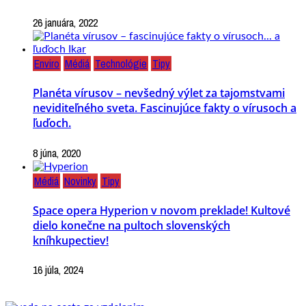
26 januára, 2022
Enviro
Médiá
Technológie
Tipy
Planéta vírusov – nevšedný výlet za tajomstvami
neviditeľného sveta. Fascinujúce fakty o vírusoch a
ľuďoch.
8 júna, 2020
Médiá
Novinky
Tipy
Space opera Hyperion v novom preklade! Kultové
dielo konečne na pultoch slovenských
kníhkupectiev!
16 júla, 2024