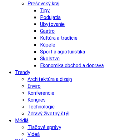
Prešovský kraj
Tipy
Podujatia
Ubytovanie
Gastro
Kultúra a tradície
Kúpele
Šport a agroturistika
Školstvo
Ekonomika obchod a doprava
Trendy
Architektúra a dizajn
Enviro
Konferencie
Kongres
Technológie
Zdravý životný štýl
Médiá
Tlačové správy
Videá