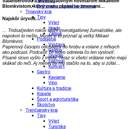
Školstvo
Salanderovou a investigatívnym novinárom Mikaelom
Ekonomika obchod a doprava
Blomkvistom, ktorý zrazu zápasí so zmenami…
Trnavský kraj
Tipy
Najskôr úryvok…
Výlet
Hrady
… Tridsaťjeden rokov slúžil investigatívnej žurnalistike, ale
Zámok
napokon to nešlo. Musel si to priznať aj veľký Mikael
Podujatia
Blomkvist.
Výstava
Papierový časopis odchádza do hrobu a vstane z mŕtvych
Galéria
ako podcast. Podcast! To slovo odmieta čo len vysloviť.
Divadlo
Písané slovo vyšlo z módy. Teraz si všetci vrátane neho majú
Festival
skákať do reči. Aj menej by mu stačilo na to, aby si zúfal…
Koncert
Gastro
Kaviarne
Víno
Kultúra a tradície
Kúpele
Šport a agroturistika
Školstvo
Trenčiansky kraj
Tipy
Výlet
Turistika