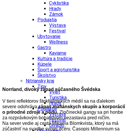
Cyklistika
Hrady
Zámok
Podujatia
Výstava
Festival
Ubytovanie
Wellness
Gastro
Kaviarne
Kultúra a tradície
Kúpele
Šport a agroturistika
Školstvo
Nitriansky kraj
Tipy
Norrland, divoký západ súčasného Švédska
Výlet
Turistika
V tieni reflektorov štokholmských médií sa na ďalekom
Hrady
severe odohráva
zápas mafiánskych skupín a korporácií
Podujatia
o prírodné zdroje a pôdu
. Zločinecké gangy sa pri honbe
Výstava
za rozprávkovým bohatstvom nezastavia pred ničím.
Festival
Na sever vedie aj cesta Mikaela Blomkvista, ktorý sa má
Divadlo
zúčastniť na svadbe svojej dcéry. Časopis Millennium sa
Ubytovanie