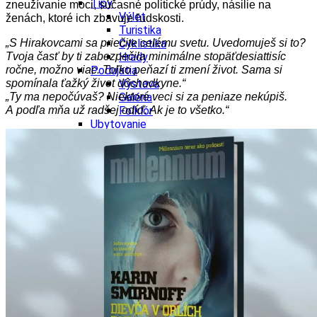
Tipy
zneužívanie moci, súčasné politické prúdy, násilie na
Výlet
ženách, ktoré ich zbavuje ľudskosti.
Turistika
Cyklistika
„S Hirakovcami sa priečite celému svetu. Uvedomuješ si to?
Hrady
Tvoja časť by ti zabezpečila minimálne stopäťdesiattisíc
Podujatia
ročne, možno viac. Toľko peňazí ti zmení život. Sama si
Výstava
spomínala ťažký život dôchodkyne.“
Galéria
„Ty ma nepočúvaš? Niektoré veci si za peniaze nekúpiš.
Folklór
A podľa mňa už radšej odíď. Ak je to všetko.“
Ubytovanie
Pobyty
Wellness
Gastro
Kaviarne
Kultúra a tradície
Kúpele
Šport a agroturistika
Školstvo
Ekonomika obchod a doprava