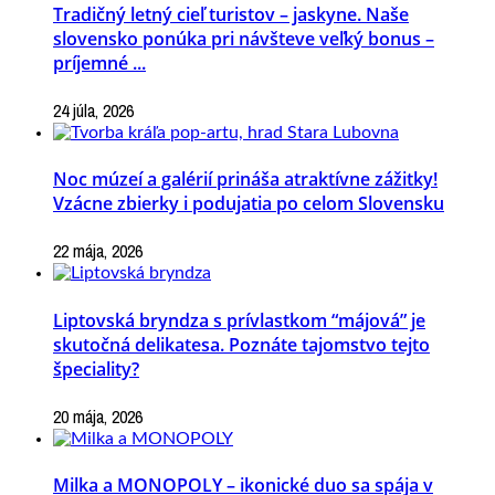
Tradičný letný cieľ turistov – jaskyne. Naše
slovensko ponúka pri návšteve veľký bonus –
príjemné ...
24 júla, 2026
Noc múzeí a galérií prináša atraktívne zážitky!
Vzácne zbierky i podujatia po celom Slovensku
22 mája, 2026
Liptovská bryndza s prívlastkom “májová” je
skutočná delikatesa. Poznáte tajomstvo tejto
špeciality?
20 mája, 2026
Milka a MONOPOLY – ikonické duo sa spája v