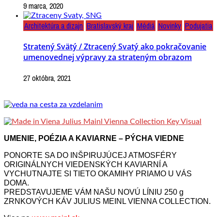
9 marca, 2020
Architektúra a dizajn
Bratislavský kraj
Médiá
Novinky
Podujatia
Stratený Svätý / Ztracený Svatý ako pokračovanie
umenovednej výpravy za strateným obrazom
27 októbra, 2021
UMENIE, POÉZIA A KAVIARNE – PÝCHA VIEDNE
PONORTE SA DO INŠPIRUJÚCEJ ATMOSFÉRY
ORIGINÁLNYCH VIEDENSKÝCH KAVIARNÍ A
VYCHUTNAJTE SI TIETO OKAMIHY PRIAMO U VÁS
DOMA.
PREDSTAVUJEME VÁM NAŠU NOVÚ LÍNIU 250 g
ZRNKOVÝCH KÁV JULIUS MEINL VIENNA COLLECTION.