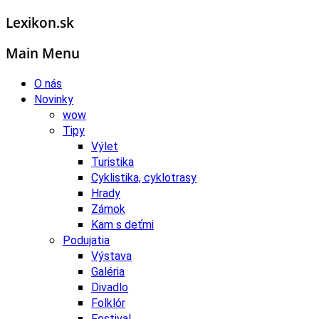
Lexikon.sk
Main Menu
O nás
Novinky
wow
Tipy
Výlet
Turistika
Cyklistika, cyklotrasy
Hrady
Zámok
Kam s deťmi
Podujatia
Výstava
Galéria
Divadlo
Folklór
Festival