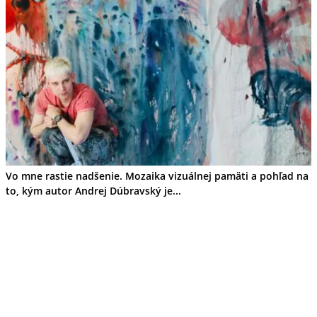
Ekonomika obchod a doprava
Košický kraj
Tipy
Výlet
Turistika
Cyklistika
Hrady
Podujatia
Výstava
Galéria
Divadlo
Folklór
Fašiangy
Vo mne rastie nadšenie. Mozaika vizuálnej pamäti a pohľad na
Ubytovanie
to, kým autor Andrej Dúbravský je...
Pobyty
Gastro
Kaviarne
Víno
Kultúra a tradície
Šport a agroturistika
Školstvo
Ekonomika obchod a doprava
Prešovský kraj