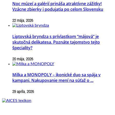
Noc múzeí a galérií prináša atraktívne zážitky!
Vzácne zbierky i podujatia po celom Slovensku
22 mája, 2026
Liptovská bryndza s prívlastkom “májová” je
skutočná delikatesa. Poznáte tajomstvo tejto
špeciality?
20 mája, 2026
Milka a MONOPOLY – ikonické duo sa spája v
kampani. Nakupovanie mení na súťaž o ...
29 apríla, 2026