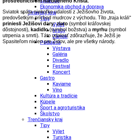
Školstvo
prostredníctvom narodeného Krista.
Ekonomika obchod a doprava
Sviatok spája niekoľko udalostí z Ježišovho života,
Trnavský kraj
predovšetkým príchod mudrcov z východu. Títo „traja králi“
Tipy
priniesli Ježišovi dary: zlato
(symbol kráľovskej
Výlet
dôstojnosti),
kadidlo
(symbol božstva) a
myrhu
(symbol
Hrady
utrpenia a smrti). Táto udalosť zdôrazňuje, že Ježiš je
Zámok
Spasiteľom nielen pre Židov, ale pre všetky národy.
Podujatia
Výstava
Galéria
Divadlo
Festival
Koncert
Gastro
Kaviarne
Víno
Kultúra a tradície
Kúpele
Šport a agroturistika
Školstvo
Trenčiansky kraj
Tipy
Výlet
Turistika