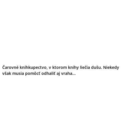
Čarovné kníhkupectvo, v ktorom knihy liečia dušu. Niekedy
však musia pomôcť odhaliť aj vraha...