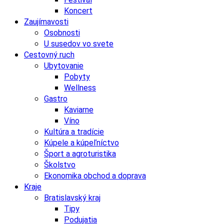
Koncert
Zaujímavosti
Osobnosti
U susedov vo svete
Cestovný ruch
Ubytovanie
Pobyty
Wellness
Gastro
Kaviarne
Víno
Kultúra a tradície
Kúpele a kúpeľníctvo
Šport a agroturistika
Školstvo
Ekonomika obchod a doprava
Kraje
Bratislavský kraj
Tipy
Podujatia