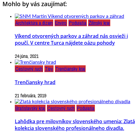
Mohlo by vás zaujímať:
Architektúra a dizajn
Enviro
Podujatia
Žilinský kraj
Víkend otvorených parkov a záhrad nás osvieži i
poučí. V centre Turca nájdete oázu pohody
24 júna, 2021
Cestovný ruch
Tipy
Trenčiansky kraj
Trenčiansky hrad
21 februára, 2019
Bratislavský kraj
Cestovný ruch
Podujatia
Lahôdka pre milovníkov slovenského umenia: Zlatá
kolekcia slovenského profesionálneho divadla.