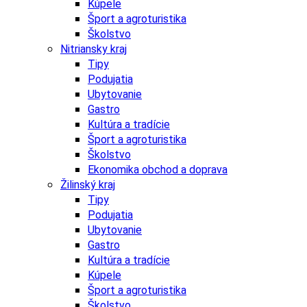
Kúpele
Šport a agroturistika
Školstvo
Nitriansky kraj
Tipy
Podujatia
Ubytovanie
Gastro
Kultúra a tradície
Šport a agroturistika
Školstvo
Ekonomika obchod a doprava
Žilinský kraj
Tipy
Podujatia
Ubytovanie
Gastro
Kultúra a tradície
Kúpele
Šport a agroturistika
Školstvo