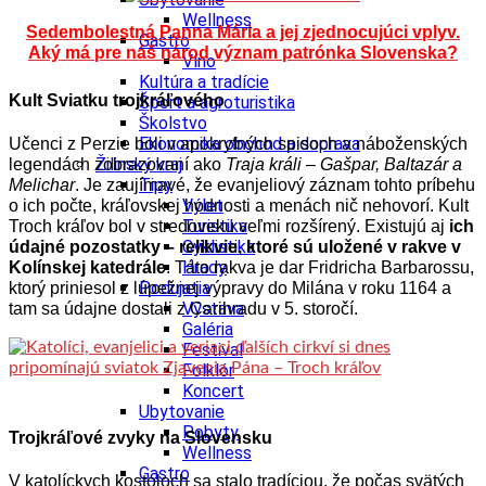
Wellness
Sedembolestná Panna Mária a jej zjednocujúci vplyv.
Gastro
Aký má pre náš národ význam patrónka Slovenska?
Víno
Kultúra a tradície
Kult Sviatku trojkráľového
Šport a agroturistika
Školstvo
Ekonomika obchod a doprava
Učenci z Perzie boli v apokryfných spisoch a náboženských
Žilinský kraj
legendách zobrazovaní ako
Traja králi
–
Gašpar, Baltazár a
Tipy
Melichar
. Je zaujímavé, že evanjeliový záznam tohto príbehu
Výlet
o ich počte, kráľovskej hodnosti a menách nič nehovorí. Kult
Turistika
Troch kráľov bol v stredoveku veľmi rozšírený. Existujú aj
ich
Cyklistika
údajné pozostatky – relikvie, ktoré sú uložené v rakve v
Hrady
Kolínskej katedrále
. Táto rakva je dar Fridricha Barbarossu,
Podujatia
ktorý priniesol z lúpežnej výpravy do Milána v roku 1164 a
Výstava
tam sa údajne dostali z Carihradu v 5. storočí.
Galéria
Festival
Folklór
Koncert
Ubytovanie
Pobyty
Trojkráľové zvyky na Slovensku
Wellness
Gastro
V katolíckych kostoloch sa stalo tradíciou, že počas svätých