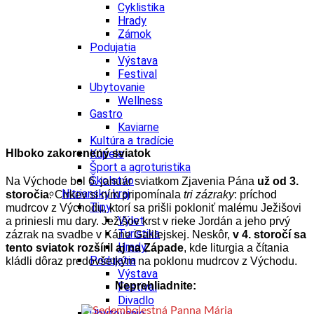
Cyklistika
Hrady
Zámok
Podujatia
Výstava
Festival
Ubytovanie
Wellness
Gastro
Kaviarne
Kultúra a tradície
Hlboko zakorenený sviatok
Kúpele
Šport a agroturistika
Školstvo
Na Východe bol 6. január sviatkom Zjavenia Pána
už od 3.
Nitriansky kraj
storočia
. Cirkev si ním pripomínala
tri zázraky
: príchod
Tipy
mudrcov z Východu, ktorí sa prišli pokloniť malému Ježišovi
Výlet
a priniesli mu dary. Ježišov krst v rieke Jordán a jeho prvý
Turistika
zázrak na svadbe v Káne Galilejskej. Neskôr,
v 4. storočí sa
Hrady
tento sviatok rozšíril aj na Západe
, kde liturgia a čítania
Podujatia
kládli dôraz predovšetkým na poklonu mudrcov z Východu.
Výstava
Neprehliadnite:
Festival
Divadlo
Ubytovanie