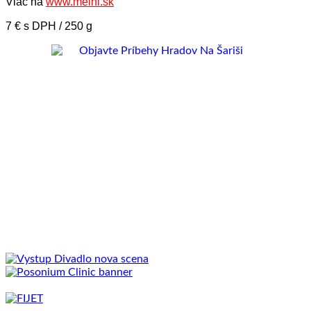
Viac na
www.meinl.sk
7 € s DPH / 250 g