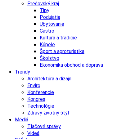
Prešovský kraj
Tipy
Podujatia
Ubytovanie
Gastro
Kultúra a tradície
Kúpele
Šport a agroturistika
Školstvo
Ekonomika obchod a doprava
Trendy
Architektúra a dizajn
Enviro
Konferencie
Kongres
Technológie
Zdravý životný štýl
Médiá
Tlačové správy
Videá