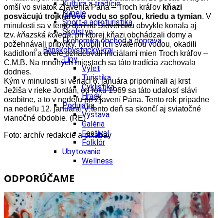
Kultúra a tradície
omší vo sviatok Zjavenia Pána – Troch kráľov
kňazi
Kúpele
posväcujú trojkráľovú vodu so soľou, kriedu a tymian
. V
Šport a agroturistika
minulosti sa v tento deň na Slovensku obvykle konala aj
Školstvo
tzv.
kňazská koleda
, pri ktorej kňazi obchádzali domy a
Ekonomika obchod a doprava
požehnávali príbytky. Kropili ich svätenou vodou, okadili
Banskobystrický kraj
kadidlom a dvere označovali iniciálami mien Troch kráľov –
Tipy
C.M.B. Na mnohých miestach sa táto tradícia zachovala
Výlet
dodnes.
Turistika
Kým v minulosti si veriaci 6. januára pripomínali aj krst
Cyklistika
Ježiša v rieke Jordán, od roku 1969 sa táto udalosť slávi
Hrady
osobitne, a to v nedeľu po Zjavení Pána. Tento rok pripadne
Podujatia
na nedeľu 12. januára. V tento deň sa skončí aj sviatočné
Výstava
vianočné obdobie. (RE)
Galéria
Festival
Foto: archív redakcie a pixabay
Folklór
Ubytovanie
Wellness
Gastro
ODPORÚČAME
Kaviarne
Kultúra a tradície
Kúpele
Šport a agroturistika
Školstvo