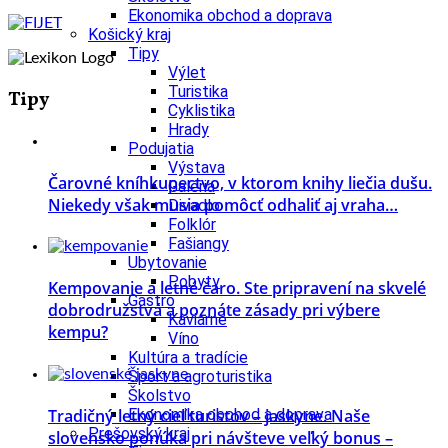
Ekonomika obchod a doprava
Košický kraj
Tipy
Výlet
Turistika
Tipy
Cyklistika
Hrady
Podujatia
Výstava
Čarovné kníhkupectvo, v ktorom knihy liečia dušu.
Galéria
Niekedy však musia pomôcť odhaliť aj vraha…
Divadlo
Folklór
Fašiangy
Ubytovanie
Pobyty
Kempovanie a letné čaro. Ste pripravení na skvelé
Gastro
dobrodružstvá a poznáte zásady pri výbere
Kaviarne
kempu?
Víno
Kultúra a tradície
Šport a agroturistika
Školstvo
Tradičný letný cieľ turistov – jaskyne. Naše
Ekonomika obchod a doprava
Prešovský kraj
slovensko ponúka pri návšteve veľký bonus –