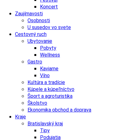
Koncert
Zaujímavosti
Osobnosti
U susedov vo svete
Cestovný ruch
Ubytovanie
Pobyty
Wellness
Gastro
Kaviarne
Víno
Kultúra a tradície
Kúpele a kúpeľníctvo
Šport a agroturistika
Školstvo
Ekonomika obchod a doprava
Kraje
Bratislavský kraj
Tipy
Podujatia