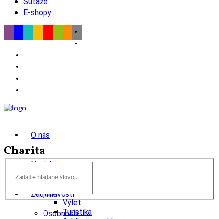
Súťaže
E-shopy
O nás
Charita
Novinky
wow
Tipy
Zaujímavosti
Výlet
Turistika
Osobnosti