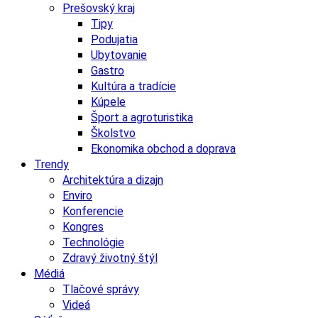
Prešovský kraj
Tipy
Podujatia
Ubytovanie
Gastro
Kultúra a tradície
Kúpele
Šport a agroturistika
Školstvo
Ekonomika obchod a doprava
Trendy
Architektúra a dizajn
Enviro
Konferencie
Kongres
Technológie
Zdravý životný štýl
Médiá
Tlačové správy
Videá