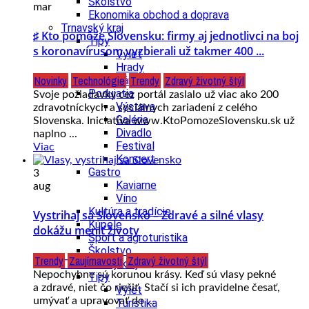
Školstvo
mar
Ekonomika obchod a doprava
Trnavský kraj
♯ Kto pomôže Slovensku: firmy aj jednotlivci na boj
Tipy
s koronavírusom vyzbierali už takmer 400 ...
Výlet
Hrady
Novinky
Technológie
Trendy
Zdravý životný štýl
Zámok
Podujatia
Svoje požiadavky cez portál zaslalo už viac ako 200
Výstava
zdravotníckych a sociálnych zariadení z celého
Galéria
Slovenska. Iniciatíva www.KtoPomozeSlovensku.sk už
Divadlo
naplno ...
Festival
Viac
Koncert
Gastro
3
Kaviarne
aug
Víno
Kultúra a tradície
Vystrihaj sa Slovensko – Zdravé a silné vlasy
Kúpele
dokážu meniť životy
Šport a agroturistika
Školstvo
Trendy
Zaujímavosti
Zdravý životný štýl
Trenčiansky kraj
Nepochybne sú korunou krásy. Keď sú vlasy pekné
Tipy
a zdravé, niet čo riešiť. Stačí si ich pravidelne česať,
Výlet
umývať a upravovať do ...
Turistika