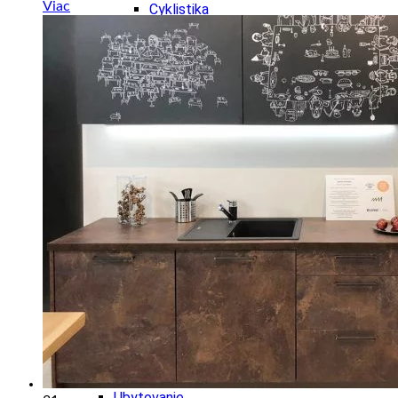
Viac
Cyklistika
Hrady
Zámok
Podujatia
Výstava
Festival
Ubytovanie
Wellness
Gastro
Kaviarne
Kultúra a tradície
Kúpele
Šport a agroturistika
Školstvo
Nitriansky kraj
Tipy
Výlet
Turistika
Hrady
Podujatia
Výstava
Festival
Divadlo
Ubytovanie