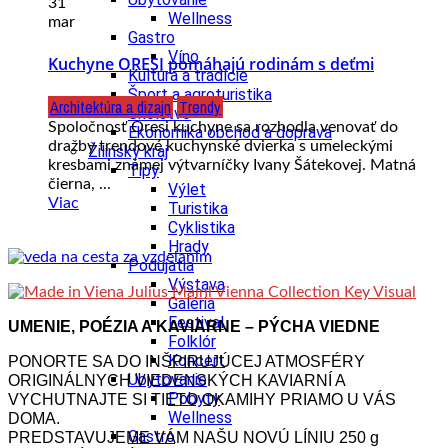
31
Wellness
mar
Gastro
Víno
Kuchyne ORESI pomáhajú rodinám s deťmi
Kultúra a tradície
Šport a agroturistika
Architektúra a dizajn
Trendy
Školstvo
Spoločnosť Oresi kuchyne sa rozhodla venovať do
Ekonomika obchod a doprava
dražby trendové kuchynské dvierka s umeleckými
Žilinský kraj
kresbami známej výtvarníčky Ivany Šátekovej. Matná
Tipy
čierna, ...
Výlet
Viac
Turistika
Cyklistika
Hrady
Podujatia
Výstava
Galéria
Festival
UMENIE, POÉZIA A KAVIARNE – PÝCHA VIEDNE
Folklór
Koncert
PONORTE SA DO INŠPIRUJÚCEJ ATMOSFÉRY
Ubytovanie
ORIGINÁLNYCH VIEDENSKÝCH KAVIARNÍ A
Pobyty
VYCHUTNAJTE SI TIETO OKAMIHY PRIAMO U VÁS
Wellness
DOMA.
Gastro
PREDSTAVUJEME VÁM NAŠU NOVÚ LÍNIU 250 g