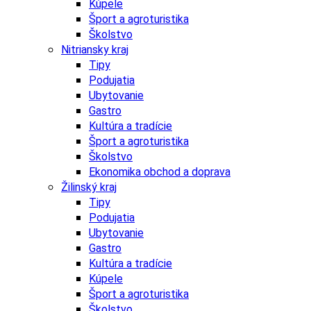
Kúpele
Šport a agroturistika
Školstvo
Nitriansky kraj
Tipy
Podujatia
Ubytovanie
Gastro
Kultúra a tradície
Šport a agroturistika
Školstvo
Ekonomika obchod a doprava
Žilinský kraj
Tipy
Podujatia
Ubytovanie
Gastro
Kultúra a tradície
Kúpele
Šport a agroturistika
Školstvo