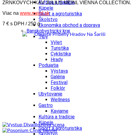
Kultúra a tradície
ZRNKOVÝCH KÁV JULIUS MEINL VIENNA COLLECTION.
Kúpele
Viac na
www.meinl.sk
Šport a agroturistika
Školstvo
7 € s DPH / 250 g
Ekonomika obchod a doprava
Banskobystrický kraj
Tipy
Výlet
Turistika
Cyklistika
Hrady
Podujatia
Výstava
Galéria
Festival
Folklór
Ubytovanie
Wellness
Gastro
Kaviarne
Kultúra a tradície
Kúpele
Šport a agroturistika
Školstvo