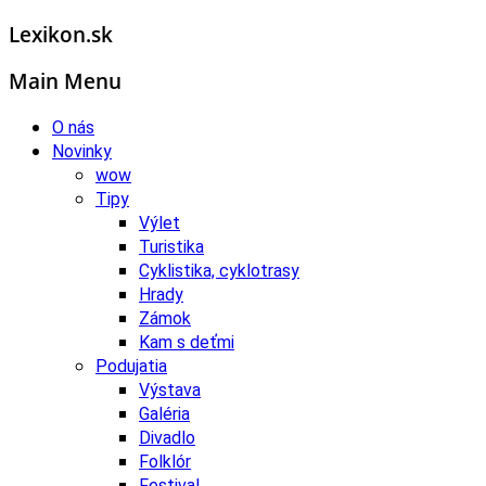
Lexikon.sk
Main Menu
O nás
Novinky
wow
Tipy
Výlet
Turistika
Cyklistika, cyklotrasy
Hrady
Zámok
Kam s deťmi
Podujatia
Výstava
Galéria
Divadlo
Folklór
Festival