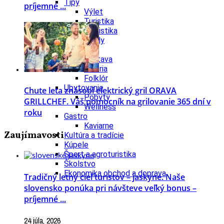
Tipy
príjemné ...
Výlet
Turistika
Cyklistika
Hrady
Podujatia
Výstava
Galéria
Folklór
Ubytovanie
Chute leta znásobí elektrický gril ORAVA
Pobyty
GRILLCHEF. Váš pomocník na grilovanie 365 dní v
Wellness
roku
Gastro
Kaviarne
Zaujímavosti
Kultúra a tradície
Kúpele
Šport a agroturistika
Školstvo
Ekonomika obchod a doprava
Tradičný letný cieľ turistov – jaskyne. Naše
slovensko ponúka pri návšteve veľký bonus –
príjemné ...
24 júla, 2026