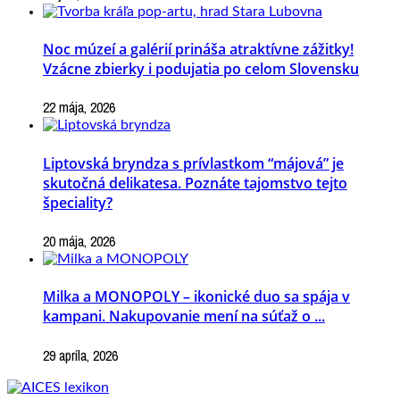
Noc múzeí a galérií prináša atraktívne zážitky!
Vzácne zbierky i podujatia po celom Slovensku
22 mája, 2026
Liptovská bryndza s prívlastkom “májová” je
skutočná delikatesa. Poznáte tajomstvo tejto
špeciality?
20 mája, 2026
Milka a MONOPOLY – ikonické duo sa spája v
kampani. Nakupovanie mení na súťaž o ...
29 apríla, 2026