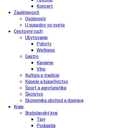
Koncert
Zaujímavosti
Osobnosti
U susedov vo svete
Cestovný ruch
Ubytovanie
Pobyty
Wellness
Gastro
Kaviarne
Víno
Kultúra a tradície
Kúpele a kúpeľníctvo
Šport a agroturistika
Školstvo
Ekonomika obchod a doprava
Kraje
Bratislavský kraj
Tipy
Podujatia