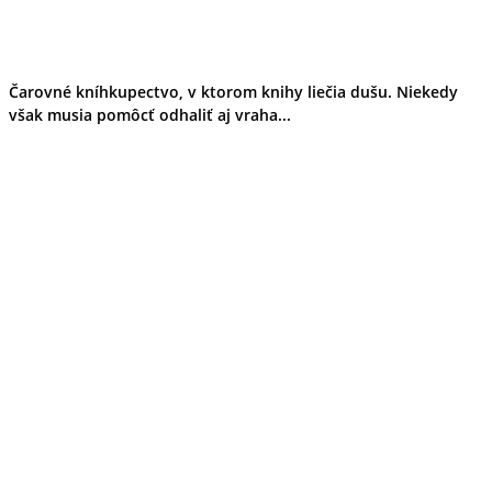
Čarovné kníhkupectvo, v ktorom knihy liečia dušu. Niekedy
však musia pomôcť odhaliť aj vraha...