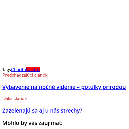
Tags
Charita
Gastro
Predchádzajúci článok
Vybavenie na nočné videnie – potulky prírodou
Ďalší článok
Zazelenajú sa aj u nás strechy?
Mohlo by vás zaujímať: