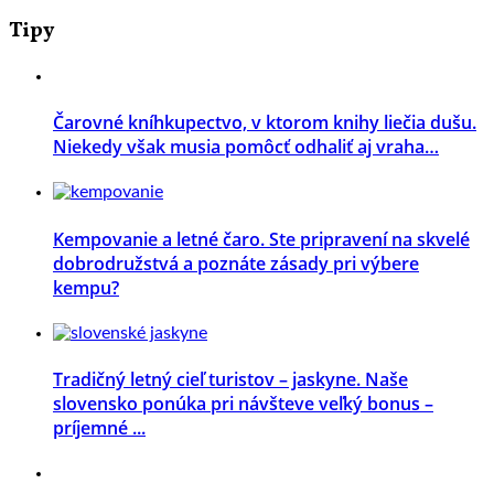
Tipy
Čarovné kníhkupectvo, v ktorom knihy liečia dušu.
Niekedy však musia pomôcť odhaliť aj vraha…
Kempovanie a letné čaro. Ste pripravení na skvelé
dobrodružstvá a poznáte zásady pri výbere
kempu?
Tradičný letný cieľ turistov – jaskyne. Naše
slovensko ponúka pri návšteve veľký bonus –
príjemné ...