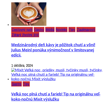
Cestovný ruch
Gastro
Médiá
Novinky
Tipy
Zaujímavosti
Zdravý životný štýl
Medzinárodný deň kávy je pôžitok chutí a vôní!
Julius Meinl ponúka výnimočnosť v limitovanej
edícii.
1 októbra, 2024
Gastro
Tipy
Veľká noc plná chutí a farieb! Tip na originálnu veľ-
koko-nočnú Mixit výslužku