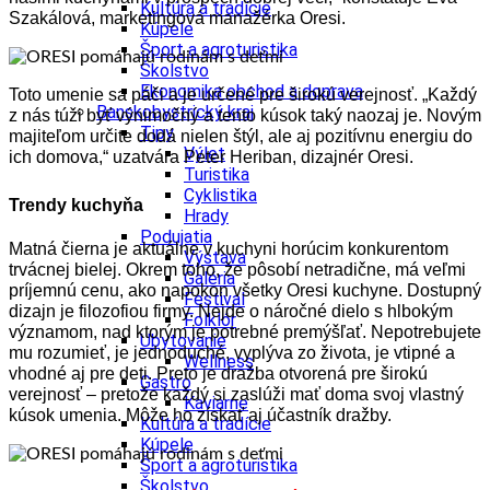
Kultúra a tradície
Szakálová, marketingová manažérka Oresi.
Kúpele
Šport a agroturistika
Školstvo
Ekonomika obchod a doprava
Toto umenie sa páči a je určené pre širokú verejnosť. „Každý
Banskobystrický kraj
z nás túži byť výnimočný a tento kúsok taký naozaj je. Novým
Tipy
majiteľom určite dodá nielen štýl, ale aj pozitívnu energiu do
Výlet
ich domova,“ uzatvára Peter Heriban, dizajnér Oresi.
Turistika
Cyklistika
Trendy kuchyňa
Hrady
Podujatia
Matná čierna je aktuálne v kuchyni horúcim konkurentom
Výstava
trvácnej bielej. Okrem toho, že pôsobí netradične, má veľmi
Galéria
príjemnú cenu, ako napokon všetky Oresi kuchyne. Dostupný
Festival
dizajn je filozofiou firmy. Nejde o náročné dielo s hlbokým
Folklór
významom, nad ktorým je potrebné premýšľať. Nepotrebujete
Ubytovanie
mu rozumieť, je jednoduché, vyplýva zo života, je vtipné a
Wellness
vhodné aj pre deti. Preto je dražba otvorená pre širokú
Gastro
verejnosť – pretože každý si zaslúži mať doma svoj vlastný
Kaviarne
kúsok umenia. Môže ho získať aj účastník dražby.
Kultúra a tradície
Kúpele
Šport a agroturistika
Školstvo