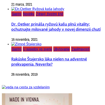
21 marca, 2021
Gastro
Novinky
Zdravý životný štýl
Dr. Oetker prináša ryžovú kašu plnú vitality:
ochutnajte milované jahody v novej dimenzii chutí
16 novembra, 2021
Gastro
U susedov vo svete
Ubytovanie
Zaujímavosti
Rakúske Štajersko láka nielen na adventné
prekvapenia. Neveríte?
26 novembra, 2019