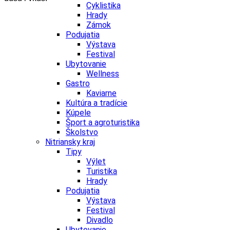
Cyklistika
Hrady
Zámok
Podujatia
Výstava
Festival
Ubytovanie
Wellness
Gastro
Kaviarne
Kultúra a tradície
Kúpele
Šport a agroturistika
Školstvo
Nitriansky kraj
Tipy
Výlet
Turistika
Hrady
Podujatia
Výstava
Festival
Divadlo
Ubytovanie