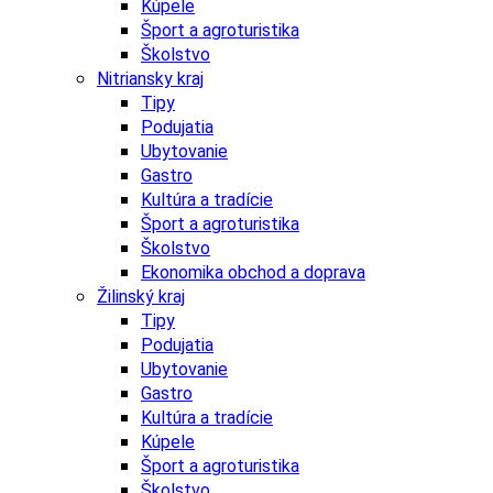
Kúpele
Šport a agroturistika
Školstvo
Nitriansky kraj
Tipy
Podujatia
Ubytovanie
Gastro
Kultúra a tradície
Šport a agroturistika
Školstvo
Ekonomika obchod a doprava
Žilinský kraj
Tipy
Podujatia
Ubytovanie
Gastro
Kultúra a tradície
Kúpele
Šport a agroturistika
Školstvo