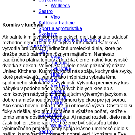
Wellness
Gastro
Víno
Kultúra a tradície
Komiks v kuchyni
Šport a agroturistika
Školstvo
Ak patríte k milovníkom umeleckých diel, tak si túto udalosť
Ekonomika obchod a doprava
rozhodne nenechajte ujsť. Výtvarníčka Ivana Šáteková
Žilinský kraj
vytvorila pre Oresi tri jedinečné umelecké diela, ktoré po
Tipy
dražbe budú patriť trom rôznym majiteľom. Namiesto
Výlet
tradičného plátna tentoraz použila čierne matné kuchynské
Turistika
dvierka z dekoru Velvet Star. Dielo nesie príznačný názov
Cyklistika
United Kitchens. Kuchyňa, ktorá nás spája, kuchynské zvyky,
Hrady
ktoré pretrvávajú. Ivana si ako inšpiráciu vybrala tému
Podujatia
spoločného stolovania a zvyklostí. Vytvorila premiérový kus
Výstava
nábytku v podobe troch lineárnych bielych kresieb s
Galéria
komiksovým nádychom, ironizujúcim výtvarným jazykom a
Festival
dobre namiešanou dávkou humoru typickou pre jej tvorbu.
Folklór
Ako sama hovorí, bola to pre ňu obrovská výzva. Obstarala si
Koncert
fixky a riešila, ako tému správne a výstižne poňať, keďže v
Ubytovanie
tomto smere dostala voľnú ruku. Aj nápad rozdeliť dielo na tri
Pobyty
časti bol jej. „Sme radi, že môžeme byť súčasťou tohto
Wellness
výnimočného projektu, ktorý spája krásne umelecké dielo s
Gastro
našimi kuchyňami v prospech dobrej veci,“ konštatuje Eva