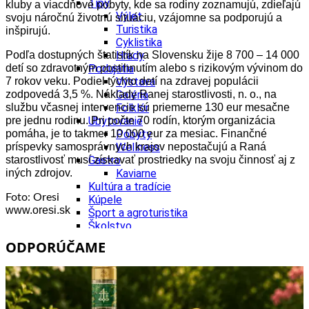
Tipy
kluby a viacdňové pobyty, kde sa rodiny zoznamujú, zdieľajú
Výlet
svoju náročnú životnú situáciu, vzájomne sa podporujú a
Turistika
inšpirujú.
Cyklistika
Podľa dostupných štatistík na Slovensku žije 8 700 – 14 000
Hrady
detí so zdravotným postihnutím alebo s rizikovým vývinom do
Podujatia
7 rokov veku. Podiel týchto detí na zdravej populácii
Výstava
zodpovedá 3,5 %. Náklady Ranej starostlivosti, n. o., na
Galéria
službu včasnej intervencie sú priemerne 130 eur mesačne
Folklór
pre jednu rodinu. Pri počte 70 rodín, ktorým organizácia
Ubytovanie
pomáha, je to takmer 10 000 eur za mesiac. Finančné
Pobyty
príspevky samosprávnych krajov nepostačujú a Raná
Wellness
starostlivosť musí získavať prostriedky na svoju činnosť aj z
Gastro
iných zdrojov.
Kaviarne
Kultúra a tradície
Foto: Oresi
Kúpele
www.oresi.sk
Šport a agroturistika
Školstvo
Ekonomika obchod a doprava
ODPORÚČAME