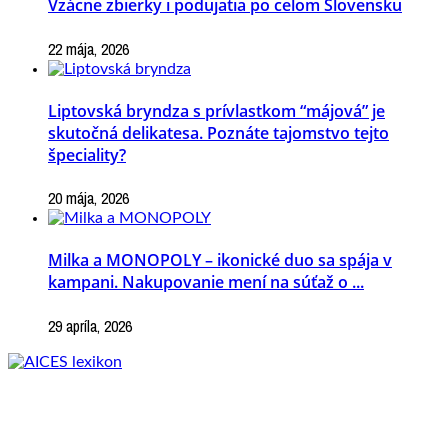
Vzácne zbierky i podujatia po celom Slovensku
22 mája, 2026
Liptovská bryndza s prívlastkom “májová” je
skutočná delikatesa. Poznáte tajomstvo tejto
špeciality?
20 mája, 2026
Milka a MONOPOLY – ikonické duo sa spája v
kampani. Nakupovanie mení na súťaž o ...
29 apríla, 2026