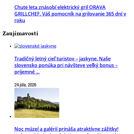
Chute leta znásobí elektrický gril ORAVA
GRILLCHEF. Váš pomocník na grilovanie 365 dní v
roku
Zaujímavosti
Tradičný letný cieľ turistov – jaskyne. Naše
slovensko ponúka pri návšteve veľký bonus –
príjemné ...
24 júla, 2026
Noc múzeí a galérií prináša atraktívne zážitky!