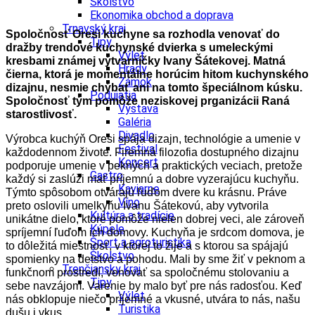
Školstvo
Ekonomika obchod a doprava
Trnavský kraj
Spoločnosť Oresi kuchyne sa rozhodla venovať do
Tipy
dražby trendové kuchynské dvierka s umeleckými
Výlet
kresbami známej výtvarníčky Ivany Šátekovej. Matná
Hrady
čierna, ktorá je momentálne horúcim hitom kuchynského
Zámok
dizajnu, nesmie chýbať ani na tomto špeciálnom kúsku.
Podujatia
Spoločnosť tým pomôže neziskovej prganizácii Raná
Výstava
starostlivosť.
Galéria
Divadlo
Výrobca kuchýň Oresi spája dizajn, technológie a umenie v
Festival
každodennom živote. Firemná filozofia dostupného dizajnu
Koncert
podporuje umenie v pekných a praktických veciach, pretože
Gastro
každý si zaslúži mať príjemnú a dobre vyzerajúcu kuchyňu.
Kaviarne
Týmto spôsobom otvárajú ľuďom dvere ku krásnu. Práve
Víno
preto oslovili umelkyňu Ivanu Šátekovú, aby vytvorila
Kultúra a tradície
unikátne dielo, ktoré pomôže nielen dobrej veci, ale zároveň
Kúpele
spríjemní ľuďom ich domovy. Kuchyňa je srdcom domova, je
Šport a agroturistika
to dôležitá miestnosť, v ktorej to žije a s ktorou sa spájajú
Školstvo
spomienky na detstvo a pohodu. Mali by sme žiť v peknom a
Trenčiansky kraj
funkčnom prostredí, venovať sa spoločnému stolovaniu a
Tipy
sebe navzájom. Varenie by malo byť pre nás radosťou. Keď
Výlet
nás obklopuje niečo príjemné a vkusné, utvára to nás, našu
Turistika
dušu i vkus.