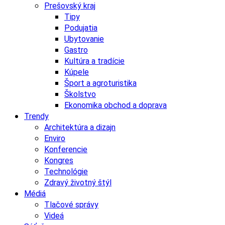
Prešovský kraj
Tipy
Podujatia
Ubytovanie
Gastro
Kultúra a tradície
Kúpele
Šport a agroturistika
Školstvo
Ekonomika obchod a doprava
Trendy
Architektúra a dizajn
Enviro
Konferencie
Kongres
Technológie
Zdravý životný štýl
Médiá
Tlačové správy
Videá