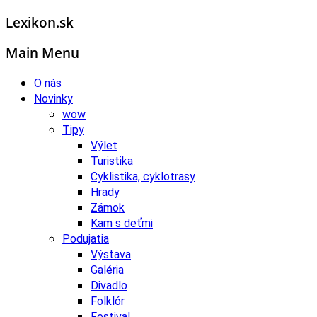
Lexikon.sk
Main Menu
O nás
Novinky
wow
Tipy
Výlet
Turistika
Cyklistika, cyklotrasy
Hrady
Zámok
Kam s deťmi
Podujatia
Výstava
Galéria
Divadlo
Folklór
Festival