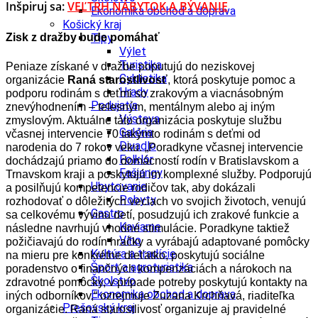
Inšpiruj sa:
VEĽTRH NÁBYTOK A BÝVANIE
Ekonomika obchod a doprava
Košický kraj
Tipy
Zisk z dražby bude pomáhať
Výlet
Turistika
Peniaze získané v dražbe poputujú do neziskovej
Cyklistika
organizácie
Raná starostlivosť
, ktorá poskytuje pomoc a
Hrady
podporu rodinám s deťmi so zrakovým a viacnásobným
Podujatia
znevýhodnením – telesným, mentálnym alebo aj iným
Výstava
zmyslovým. Aktuálne táto organizácia poskytuje službu
Galéria
včasnej intervencie 70 takýmto rodinám s deťmi od
Divadlo
narodenia do 7 rokov veku. „Poradkyne včasnej intervencie
Folklór
dochádzajú priamo do domácností rodín v Bratislavskom a
Fašiangy
Trnavskom kraji a poskytujú im komplexné služby. Podporujú
Ubytovanie
a posilňujú kompetencie rodičov tak, aby dokázali
Pobyty
rozhodovať o dôležitých veciach vo svojich životoch, venujú
Gastro
sa celkovému vývinu detí, posudzujú ich zrakové funkcie a
Kaviarne
následne navrhujú vhodné stimulácie. Poradkyne taktiež
Víno
požičiavajú do rodín hračky a vyrábajú adaptované pomôcky
Kultúra a tradície
na mieru pre konkrétne dieťatko, poskytujú sociálne
Šport a agroturistika
poradenstvo o finančných kompenzáciách a nárokoch na
Školstvo
zdravotné pomôcky, v prípade potreby poskytujú kontakty na
Ekonomika obchod a doprava
iných odborníkov,“ ozrejmuje Zuzana Krchňavá, riaditeľka
Prešovský kraj
organizácie. Raná starostlivosť organizuje aj pravidelné