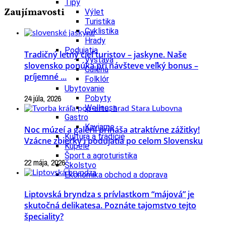
Tipy
Zaujímavosti
Výlet
Turistika
Cyklistika
Hrady
Podujatia
Tradičný letný cieľ turistov – jaskyne. Naše
Výstava
slovensko ponúka pri návšteve veľký bonus –
Galéria
príjemné ...
Folklór
Ubytovanie
24 júla, 2026
Pobyty
Wellness
Gastro
Kaviarne
Noc múzeí a galérií prináša atraktívne zážitky!
Kultúra a tradície
Vzácne zbierky i podujatia po celom Slovensku
Kúpele
Šport a agroturistika
22 mája, 2026
Školstvo
Ekonomika obchod a doprava
Liptovská bryndza s prívlastkom “májová” je
skutočná delikatesa. Poznáte tajomstvo tejto
špeciality?