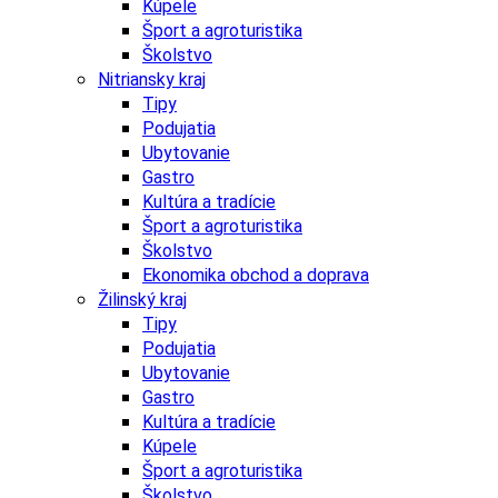
Kúpele
Šport a agroturistika
Školstvo
Nitriansky kraj
Tipy
Podujatia
Ubytovanie
Gastro
Kultúra a tradície
Šport a agroturistika
Školstvo
Ekonomika obchod a doprava
Žilinský kraj
Tipy
Podujatia
Ubytovanie
Gastro
Kultúra a tradície
Kúpele
Šport a agroturistika
Školstvo