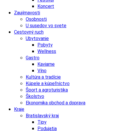
Koncert
Zaujímavosti
Osobnosti
U susedov vo svete
Cestovný ruch
Ubytovanie
Pobyty
Wellness
Gastro
Kaviarne
Víno
Kultúra a tradície
Kúpele a kúpeľníctvo
Šport a agroturistika
Školstvo
Ekonomika obchod a doprava
Kraje
Bratislavský kraj
Tipy
Podujatia