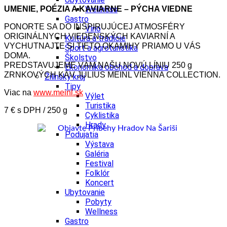
UMENIE, POÉZIA A KAVIARNE – PÝCHA VIEDNE
Wellness
Gastro
PONORTE SA DO INŠPIRUJÚCEJ ATMOSFÉRY
Víno
ORIGINÁLNYCH VIEDENSKÝCH KAVIARNÍ A
Kultúra a tradície
VYCHUTNAJTE SI TIETO OKAMIHY PRIAMO U VÁS
Šport a agroturistika
DOMA.
Školstvo
PREDSTAVUJEME VÁM NAŠU NOVÚ LÍNIU 250 g
Ekonomika obchod a doprava
ZRNKOVÝCH KÁV JULIUS MEINL VIENNA COLLECTION.
Žilinský kraj
Tipy
Viac na
www.meinl.sk
Výlet
Turistika
7 € s DPH / 250 g
Cyklistika
Hrady
Podujatia
Výstava
Galéria
Festival
Folklór
Koncert
Ubytovanie
Pobyty
Wellness
Gastro