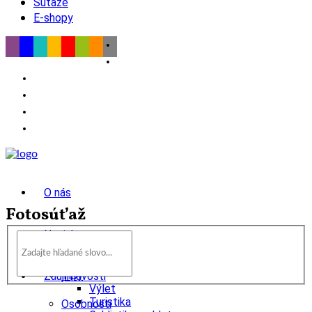
Súťaže
E-shopy
O nás
Fotosúťaž
Novinky
wow
Tipy
Zaujímavosti
Výlet
Turistika
Osobnosti