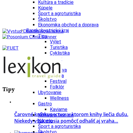
Kultúra a tradície
Kúpele
Šport a agroturistika
Školstvo
Ekonomika obchod a doprava
Banskobystrický kraj
Tipy
Výlet
Turistika
Cyklistika
Hrady
Podujatia
Výstava
Galéria
Festival
Folklór
Tipy
Ubytovanie
Wellness
Gastro
Kaviarne
Čarovné kníhkupectvo, v ktorom knihy liečia dušu.
Kultúra a tradície
Niekedy však musia pomôcť odhaliť aj vraha…
Kúpele
Šport a agroturistika
Školstvo