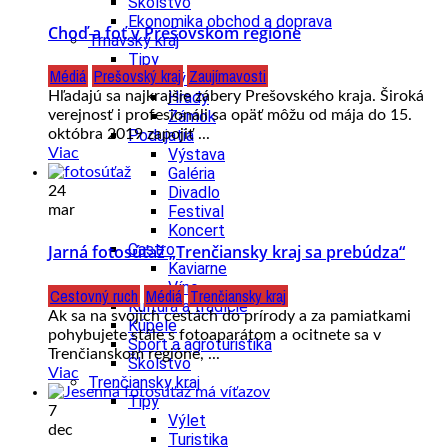
Školstvo
Ekonomika obchod a doprava
Choď a foť v Prešovskom regióne
Trnavský kraj
Tipy
Médiá
Prešovský kraj
Zaujímavosti
Výlet
Hľadajú sa najkrajšie zábery Prešovského kraja. Široká
Hrady
verejnosť i profesionáli sa opäť môžu od mája do 15.
Zámok
októbra 2019 zapojiť ...
Podujatia
Viac
Výstava
Galéria
24
Divadlo
mar
Festival
Koncert
Gastro
Jarná fotosúťaž „Trenčiansky kraj sa prebúdza“
Kaviarne
Víno
Cestovný ruch
Médiá
Trenčiansky kraj
Kultúra a tradície
Ak sa na svojich cestách do prírody a za pamiatkami
Kúpele
pohybujete stále s fotoaparátom a ocitnete sa v
Šport a agroturistika
Trenčianskom regióne, ...
Školstvo
Viac
Trenčiansky kraj
Tipy
7
Výlet
dec
Turistika