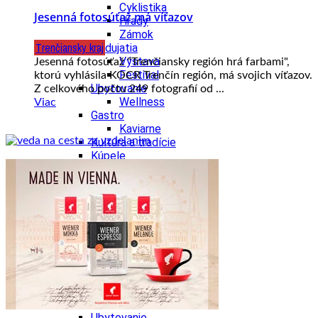
Cyklistika
Jesenná fotosúťaž má víťazov
Hrady
Zámok
Trenčiansky kraj
Podujatia
Výstava
Jesenná fotosúťaž "Trenčiansky región hrá farbami",
Festival
ktorú vyhlásila KOCR Trenčín región, má svojich víťazov.
Ubytovanie
Z celkového počtu 249 fotografií od ...
Wellness
Viac
Gastro
Kaviarne
Kultúra a tradície
Kúpele
Šport a agroturistika
Školstvo
Nitriansky kraj
Tipy
Výlet
Turistika
Hrady
Podujatia
Výstava
Festival
Divadlo
Ubytovanie