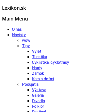
Lexikon.sk
Main Menu
O nás
Novinky
wow
Tipy
Výlet
Turistika
Cyklistika, cyklotrasy
Hrady
Zámok
Kam s deťmi
Podujatia
Výstava
Galéria
Divadlo
Folklór
Festival