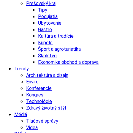
Prešovský kraj
Tipy
Podujatia
Ubytovanie
Gastro
Kultúra a tradície
Kúpele
Šport a agroturistika
Školstvo
Ekonomika obchod a doprava
Trendy
Architektúra a dizajn
Enviro
Konferencie
Kongres
Technológie
Zdravý životný štýl
Médiá
Tlačové správy
Videá