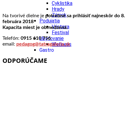
Cyklistika
Hrady
Zámok
Na tvorivé dielne je
potrebné sa prihlásiť
najneskôr do 8.
Podujatia
februára 2018
Výstava
Kapacita miest je obmedzená.
Festival
Ubytovanie
Telefón:
0915 610 756
Wellness
email:
pedagog@tatragaleria.sk
Gastro
Kaviarne
ODPORÚČAME
Kultúra a tradície
Kúpele
Šport a agroturistika
Školstvo
Nitriansky kraj
Tipy
Výlet
Turistika
Hrady
Podujatia
Výstava
Festival
Divadlo
Ubytovanie