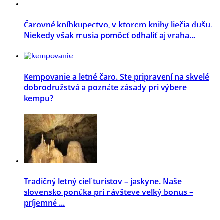
Čarovné kníhkupectvo, v ktorom knihy liečia dušu.
Niekedy však musia pomôcť odhaliť aj vraha…
Kempovanie a letné čaro. Ste pripravení na skvelé
dobrodružstvá a poznáte zásady pri výbere
kempu?
Tradičný letný cieľ turistov – jaskyne. Naše
slovensko ponúka pri návšteve veľký bonus –
príjemné ...