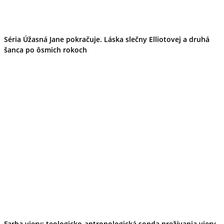
Wellness
Gastro
Víno
Kultúra a tradície
Séria Úžasná Jane pokračuje. Láska slečny Elliotovej a druhá
Šport a agroturistika
šanca po ôsmich rokoch
Školstvo
Ekonomika obchod a doprava
Žilinský kraj
Tipy
Výlet
Turistika
Cyklistika
Hrady
Podujatia
Výstava
Galéria
Festival
Folklór
Koncert
Ubytovanie
Pobyty
Wellness
Gastro
Farba viery: teologicko-antropologická sonda prežívania viery