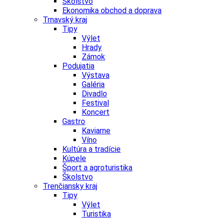
Školstvo
Ekonomika obchod a doprava
Trnavský kraj
Tipy
Výlet
Hrady
Zámok
Podujatia
Výstava
Galéria
Divadlo
Festival
Koncert
Gastro
Kaviarne
Víno
Kultúra a tradície
Kúpele
Šport a agroturistika
Školstvo
Trenčiansky kraj
Tipy
Výlet
Turistika