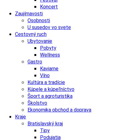
Koncert
Zaujímavosti
Osobnosti
U susedov vo svete
Cestovný ruch
Ubytovanie
Pobyty
Wellness
Gastro
Kaviarne
Víno
Kultúra a tradície
Kúpele a kúpeľníctvo
Šport a agroturistika
Školstvo
Ekonomika obchod a doprava
Kraje
Bratislavský kraj
Tipy
Podujatia