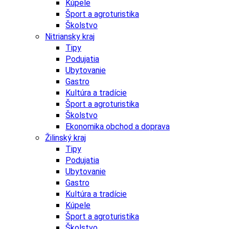
Kúpele
Šport a agroturistika
Školstvo
Nitriansky kraj
Tipy
Podujatia
Ubytovanie
Gastro
Kultúra a tradície
Šport a agroturistika
Školstvo
Ekonomika obchod a doprava
Žilinský kraj
Tipy
Podujatia
Ubytovanie
Gastro
Kultúra a tradície
Kúpele
Šport a agroturistika
Školstvo