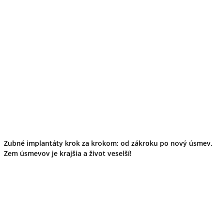
Ekonomika obchod a doprava
Košický kraj
Tipy
Výlet
Turistika
Cyklistika
Hrady
Podujatia
Výstava
Galéria
Divadlo
Folklór
Fašiangy
Ubytovanie
Pobyty
Zubné implantáty krok za krokom: od zákroku po nový úsmev.
Gastro
Zem úsmevov je krajšia a život veselší!
Kaviarne
Víno
Kultúra a tradície
Šport a agroturistika
Školstvo
Ekonomika obchod a doprava
Prešovský kraj