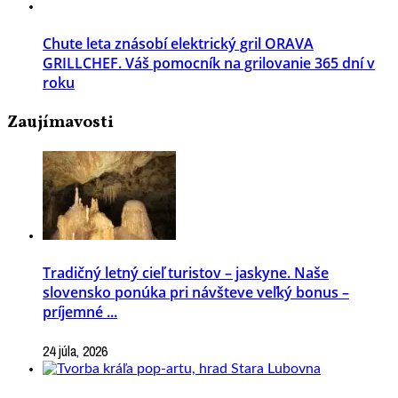
Chute leta znásobí elektrický gril ORAVA
GRILLCHEF. Váš pomocník na grilovanie 365 dní v
roku
Zaujímavosti
Tradičný letný cieľ turistov – jaskyne. Naše
slovensko ponúka pri návšteve veľký bonus –
príjemné ...
24 júla, 2026