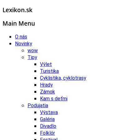
Lexikon.sk
Main Menu
O nás
Novinky
wow
Tipy
Výlet
Turistika
Cyklistika, cyklotrasy
Hrady
Zámok
Kam s deťmi
Podujatia
Výstava
Galéria
Divadlo
Folklór
Festival