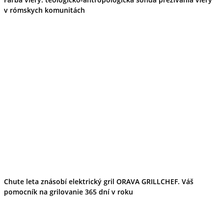
Kultúra a tradície
v rómskych komunitách
Kúpele
Šport a agroturistika
Školstvo
Ekonomika obchod a doprava
Banskobystrický kraj
Tipy
Výlet
Turistika
Cyklistika
Hrady
Podujatia
Výstava
Galéria
Festival
Folklór
Ubytovanie
Wellness
Gastro
Kaviarne
Chute leta znásobí elektrický gril ORAVA GRILLCHEF. Váš
Kultúra a tradície
pomocník na grilovanie 365 dní v roku
Kúpele
Šport a agroturistika
Školstvo