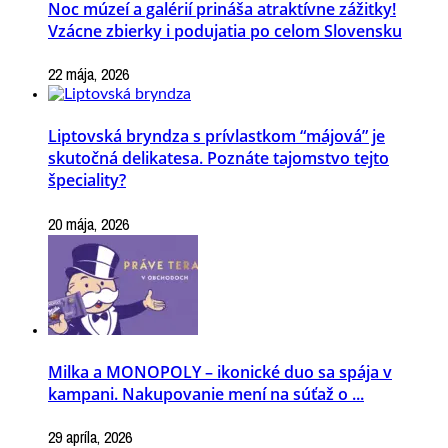
Noc múzeí a galérií prináša atraktívne zážitky!
Vzácne zbierky i podujatia po celom Slovensku
22 mája, 2026
Liptovská bryndza s prívlastkom “májová” je
skutočná delikatesa. Poznáte tajomstvo tejto
špeciality?
20 mája, 2026
Milka a MONOPOLY – ikonické duo sa spája v
kampani. Nakupovanie mení na súťaž o ...
29 apríla, 2026