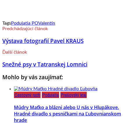
Tags
Podujatia PO
Valentín
Predchádzajúci článok
Výstava fotografií Pavel KRAUS
Ďalší článok
Snežné psy v Tatranskej Lomnici
Mohlo by vás zaujímať:
Cestovný ruch
Podujatia
Prešovský kraj
Múdry Maťko a blázni alebo U nás v Hlupákove.
Hradné divadlo s pesničkami na Ľubovnianskom
hrade