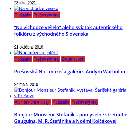
23 júla, 2021
Podujatia
Prešovský kraj
“Na vichodze vešelo” alebo sviatok autentického
folklóru z východného Slovenska
21 októbra, 2019
Podujatia
Prešovský kraj
Zaujímavosti
Prešovská Noc múzeí a galérií s Andym Warholom
24 mája, 2019
Architektúra a dizajn
Podujatia
Prešovský kraj
Bonjour Monsieur Stefanik – pomyselné stretnutie
Gauguina, M. R. Štefánika a Noémi Kolčákovej