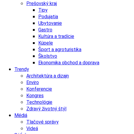
Prešovský kraj
Tipy
Podujatia
Ubytovanie
Gastro
Kultúra a tradície
Kúpele
Šport a agroturistika
Školstvo
Ekonomika obchod a doprava
Trendy
Architektúra a dizajn
Enviro
Konferencie
Kongres
Technológie
Zdravý životný štýl
Médiá
Tlačové správy
Videá