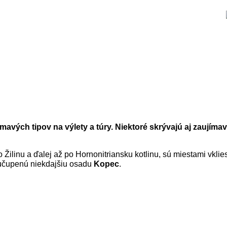
avých tipov na výlety a túry. Niektoré skrývajú aj zaujíma
 Žilinu a ďalej až po Hornonitriansku kotlinu, sú miestami vkli
 učupenú niekdajšiu osadu
Kopec
.