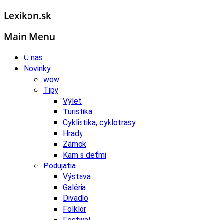
Lexikon.sk
Main Menu
O nás
Novinky
wow
Tipy
Výlet
Turistika
Cyklistika, cyklotrasy
Hrady
Zámok
Kam s deťmi
Podujatia
Výstava
Galéria
Divadlo
Folklór
Festival