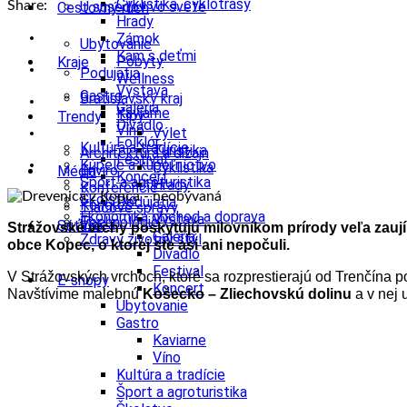
Cyklistika, cyklotrasy
Share:
U susedov vo svete
Cestovný ruch
Hrady
Zámok
Ubytovanie
Kam s deťmi
Pobyty
Kraje
Podujatia
Wellness
Výstava
Gastro
Bratislavský kraj
Galéria
Kaviarne
Tipy
Trendy
Divadlo
Víno
Výlet
Folklór
Kultúra a tradície
Turistika
Architektúra a dizajn
Festival
Kúpele a kúpeľníctvo
Cyklistika
Enviro
Médiá
Koncert
Šport a agroturistika
Hrady
Konferencie
Školstvo
Podujatia
Kongres
Tlačové správy
Ekonomika obchod a doprava
Výstava
Technológie
Videá
Súťaže
Strážovské vrchy poskytujú milovníkom prírody veľa zaujím
Galéria
Zdravý životný štýl
obce Kopec, o ktorej ste asi ani nepočuli.
Divadlo
Festival
V Strážovských vrchoch, ktoré sa rozprestierajú od Trenčína po
E-shopy
Koncert
Navštívime malebnú
Košecko – Zliechovskú dolinu
a v nej
Ubytovanie
Gastro
Kaviarne
Víno
Kultúra a tradície
Šport a agroturistika