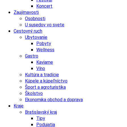
Koncert
Zaujímavosti
Osobnosti
U susedov vo svete
Cestovný ruch
Ubytovanie
Pobyty
Wellness
Gastro
Kaviarne
Víno
Kultúra a tradície
Kúpele a kúpeľníctvo
Šport a agroturistika
Školstvo
Ekonomika obchod a doprava
Kraje
Bratislavský kraj
Tipy
Podujatia