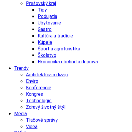
Prešovský kraj
Tipy
Podujatia
Ubytovanie
Gastro
Kultúra a tradície
Kúpele
Šport a agroturistika
Školstvo
Ekonomika obchod a doprava
Trendy
Architektúra a dizajn
Enviro
Konferencie
Kongres
Technológie
Zdravý životný štýl
Médiá
Tlačové správy
Videá