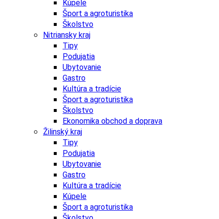
Kúpele
Šport a agroturistika
Školstvo
Nitriansky kraj
Tipy
Podujatia
Ubytovanie
Gastro
Kultúra a tradície
Šport a agroturistika
Školstvo
Ekonomika obchod a doprava
Žilinský kraj
Tipy
Podujatia
Ubytovanie
Gastro
Kultúra a tradície
Kúpele
Šport a agroturistika
Školstvo