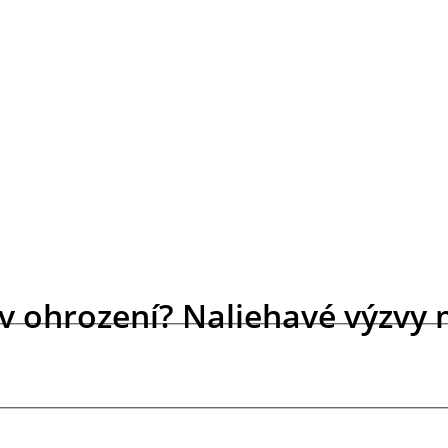
la v ohrození? Naliehavé výz