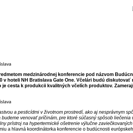
a je predmetom medzinárodnej konferencie pod názvom Budú
0 v hoteli NH Bratislava Gate One. Včelári budú diskutovať
je cesta k produkcii kvalitných včelích produktov. Zamerajú
stvou a pesticídmi v životnom prostredí, ako aj nesprávnym spôs
udeme venovať príčinám, pre ktoré súčasný spôsob liečenia vči
lny prístroj na hypertermické ošetrenie výlučne zaviečkovaných 
miu a hlavná koordinátorka konferencie o budúcnosti európskeh