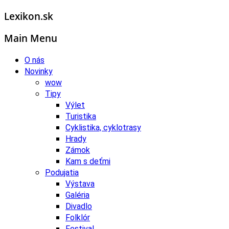
Lexikon.sk
Main Menu
O nás
Novinky
wow
Tipy
Výlet
Turistika
Cyklistika, cyklotrasy
Hrady
Zámok
Kam s deťmi
Podujatia
Výstava
Galéria
Divadlo
Folklór
Festival