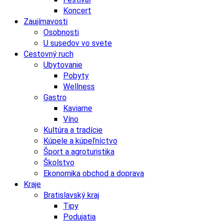
Koncert
Zaujímavosti
Osobnosti
U susedov vo svete
Cestovný ruch
Ubytovanie
Pobyty
Wellness
Gastro
Kaviarne
Víno
Kultúra a tradície
Kúpele a kúpeľníctvo
Šport a agroturistika
Školstvo
Ekonomika obchod a doprava
Kraje
Bratislavský kraj
Tipy
Podujatia