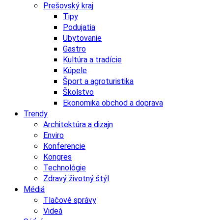
Prešovský kraj
Tipy
Podujatia
Ubytovanie
Gastro
Kultúra a tradície
Kúpele
Šport a agroturistika
Školstvo
Ekonomika obchod a doprava
Trendy
Architektúra a dizajn
Enviro
Konferencie
Kongres
Technológie
Zdravý životný štýl
Médiá
Tlačové správy
Videá