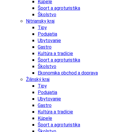
Kúpele
Šport a agroturistika
Školstvo
Nitriansky kraj
Tipy
Podujatia
Ubytovanie
Gastro
Kultúra a tradície
Šport a agroturistika
Školstvo
Ekonomika obchod a doprava
Žilinský kraj
Tipy
Podujatia
Ubytovanie
Gastro
Kultúra a tradície
Kúpele
Šport a agroturistika
Školstvo