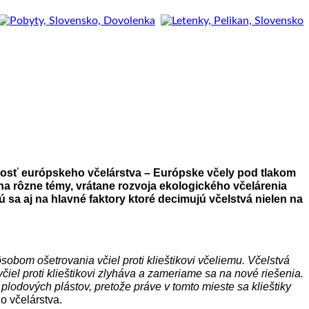
cnosť európskeho včelárstva – Európske včely pod tlakom
 na rôzne témy, vrátane rozvoja ekologického včelárenia
 sa aj na hlavné faktory ktoré decimujú včelstvá nielen na
obom ošetrovania včiel proti klieštikovi včeliemu. Včelstvá
el proti klieštikovi zlyháva a zameriame sa na nové riešenia.
plodových plástov, pretože práve v tomto mieste sa klieštiky
o včelárstva.