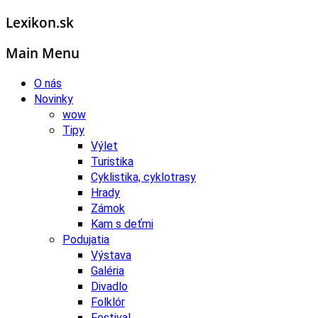
Lexikon.sk
Main Menu
O nás
Novinky
wow
Tipy
Výlet
Turistika
Cyklistika, cyklotrasy
Hrady
Zámok
Kam s deťmi
Podujatia
Výstava
Galéria
Divadlo
Folklór
Festival