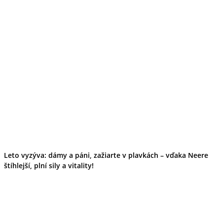
Leto vyzýva: dámy a páni, zažiarte v plavkách – vďaka Neere
štíhlejší, plní sily a vitality!