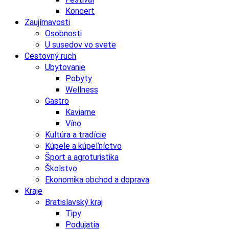
Koncert
Zaujímavosti
Osobnosti
U susedov vo svete
Cestovný ruch
Ubytovanie
Pobyty
Wellness
Gastro
Kaviarne
Víno
Kultúra a tradície
Kúpele a kúpeľníctvo
Šport a agroturistika
Školstvo
Ekonomika obchod a doprava
Kraje
Bratislavský kraj
Tipy
Podujatia