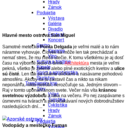
Hrady
Zámok
Podujatia
Výstava
Galéria
Divadlo
Festival
Hlavné mesto ostrova San Miguel
Koncert
Gastro
Samotné metečko
Ponta Delgada
je veľmi malé a to nám
Kaviarne
náramne vyhovuje. Človek sa môže
len tak prechádzať a
Víno
nemať stres, že mu niečo utečie. K tomu všetkému je aj dosť
Kultúra a tradície
času na
výborné jedlo či drink.
Architektúra
mesta je veľmi
Kúpele
pekná, všetko je zelené alebo plné
exotických kvetov a
ulice
Šport a agroturistika
sú čisté
. Len tak sa túlame uličkami a nasávame pohodovú
Školstvo
atmosféru.
Akoby sa tu zastavil čas a nikto sa nikam
Trenčiansky kraj
neponáhľa, nikto netrúbi, nerozčuľuje sa. Jedným slovom –
Tipy
Raj v tomto uponáhľanom svete.
Večer nás víta
krásnou
Výlet
svetelnou výzdobou
a láka na večeru. Po nej
zaspávame s
Turistika
úsmevmi na tvárach a
plní očakávaní nových dobrodružstiev
Cyklistika
nasledujúcich dní…
Hrady
Zámok
Podujatia
Vodopády a mestečko Furnas
Výstava