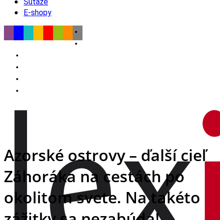
Súťaže
E-shopy
Azorské ostrovy – ďalší cieľ
Záhoráka na cestách po
okolitom svete. Na takéto
zážitky sa nezabúda!