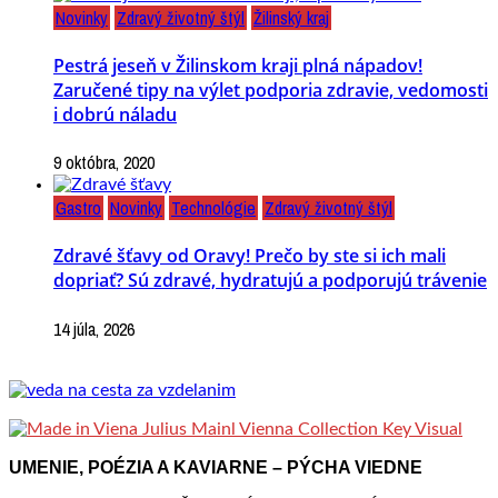
Novinky
Zdravý životný štýl
Žilinský kraj
Pestrá jeseň v Žilinskom kraji plná nápadov!
Zaručené tipy na výlet podporia zdravie, vedomosti
i dobrú náladu
9 októbra, 2020
Gastro
Novinky
Technológie
Zdravý životný štýl
Zdravé šťavy od Oravy! Prečo by ste si ich mali
dopriať? Sú zdravé, hydratujú a podporujú trávenie
14 júla, 2026
UMENIE, POÉZIA A KAVIARNE – PÝCHA VIEDNE