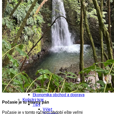
Banskobystrický kraj
Tipy
Výlet
Turistika
Cyklistika
Hrady
Podujatia
Výstava
Galéria
Festival
Folklór
Ubytovanie
Wellness
Gastro
Kaviarne
Kultúra a tradície
Kúpele
Šport a agroturistika
Školstvo
Ekonomika obchod a doprava
Košický kraj
Počasie je tu hlavný pán
Tipy
Výlet
Počasie je v tomto ročnom období ešte veľmi