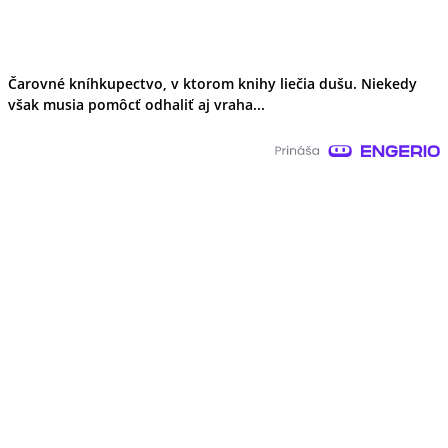
Čarovné kníhkupectvo, v ktorom knihy liečia dušu. Niekedy
však musia pomôcť odhaliť aj vraha...