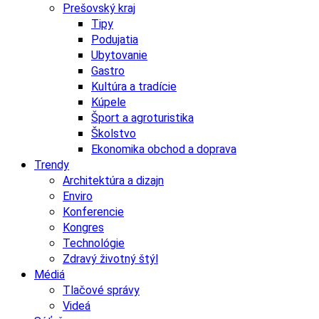
Prešovský kraj
Tipy
Podujatia
Ubytovanie
Gastro
Kultúra a tradície
Kúpele
Šport a agroturistika
Školstvo
Ekonomika obchod a doprava
Trendy
Architektúra a dizajn
Enviro
Konferencie
Kongres
Technológie
Zdravý životný štýl
Médiá
Tlačové správy
Videá