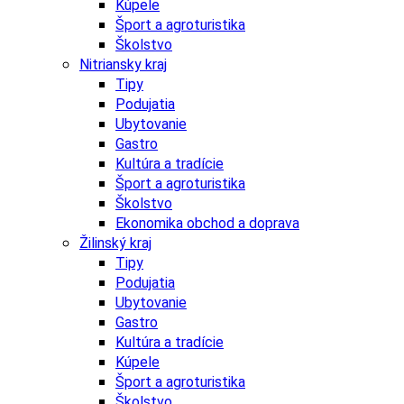
Kúpele
Šport a agroturistika
Školstvo
Nitriansky kraj
Tipy
Podujatia
Ubytovanie
Gastro
Kultúra a tradície
Šport a agroturistika
Školstvo
Ekonomika obchod a doprava
Žilinský kraj
Tipy
Podujatia
Ubytovanie
Gastro
Kultúra a tradície
Kúpele
Šport a agroturistika
Školstvo