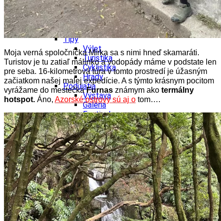
Šport a agroturistika
Školstvo
Ekonomika obchod a doprava
Žilinský kraj
Tipy
Výlet
Moja verná spoločníčka Mirka sa s nimi hneď skamaráti.
Turistika
Turistov je tu zatiaľ málinko a vodopády
máme v podstate len
Cyklistika
pre seba. 16-kilometrová túra v tomto prostredí je úžasným
Hrady
začiatkom
našej malej expedície. A s týmto krásnym pocitom
Podujatia
vyrážame do mestečka
Furnas
známym ako
termálny
Výstava
hotspot.
Áno,
Azorské ostrovy sú aj o
tom….
Galéria
Festival
Folklór
Koncert
Ubytovanie
Pobyty
Wellness
Gastro
Kultúra a tradície
Kúpele
Šport a agroturistika
Školstvo
Ekonomika obchod a doprava