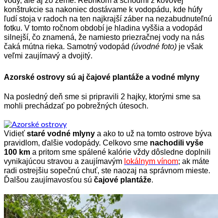
vody, ale aj zo zeme. Rebríkom a schodmi z kovovej
konštrukcie sa
nakoniec dostávame k vodopádu, kde húfy
ľudí stoja v radoch na ten najkrajší záber na nezabudnuteľnú
fotku. V tomto ročnom období
je hladina vyššia a vodopád
silnejší, čo znamená, že namiesto priezračnej vody na nás
čaká mútna rieka.
Samotný vodopád
(úvodné foto)
je však
veľmi zaujímavý a dvojitý.
Azorské ostrovy sú aj čajové plantáže a
vodné mlyny
Na posledný deň sme si pripravili 2 hajky, ktorými sme sa
mohli prechádzať po pobrežných
útesoch.
Vidieť
staré vodné mlyny
a ako to už na tomto ostrove býva
pravidlom, ďalšie vodopády.
Celkovo sme
nachodili vyše
100 km
a pritom sme spálené kalórie vždy dôsledne doplnili
vynikajúcou stravou a zaujímavým
lokálnym vínom
; ak máte
radi ostrejšiu sopečnú chuť, ste naozaj na
správnom mieste.
Ďalšou zaujímavosťou sú
čajové plantáže
.