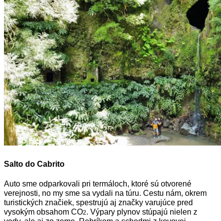
Salto do Cabrito
Auto sme odparkovali pri termáloch, ktoré sú otvorené
verejnosti, no my sme sa vydali na túru.
Cestu nám, okrem
turistických značiek, spestrujú aj značky varujúce pred
vysokým obsahom CO
.
Výpary plynov stúpajú nielen z
2