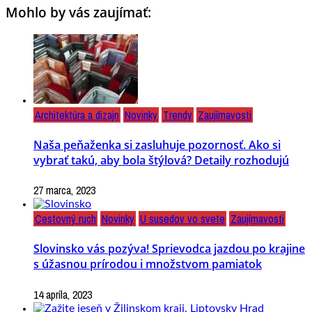
Mohlo by vás zaujímať:
Architektúra a dizajn
Novinky
Trendy
Zaujímavosti
Naša peňaženka si zasluhuje pozornosť. Ako si
vybrať takú, aby bola štýlová? Detaily rozhodujú
27 marca, 2023
Cestovný ruch
Novinky
U susedov vo svete
Zaujímavosti
Slovinsko vás pozýva! Sprievodca jazdou po krajine
s úžasnou prírodou i množstvom pamiatok
14 apríla, 2023