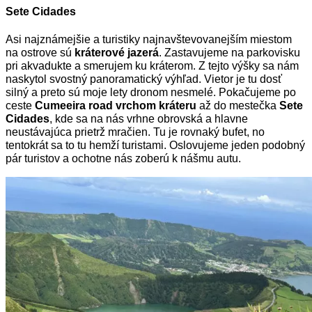
Sete Cidades
Asi najznámejšie a turistiky najnavštevovanejším miestom
na ostrove sú
kráterové
jazerá
. Zastavujeme na parkovisku
pri akvadukte a smerujem ku kráterom. Z tejto výšky sa nám
naskytol
svostný panoramatický výhľad. Vietor je tu dosť
silný a preto sú moje lety
dronom nesmelé. Pokačujeme po
ceste
Cumeeira
road
vrchom kráteru
až do mestečka
Sete
Cidades
, kde sa na nás vrhne obrovská a hlavne
neustávajúca prietrž mračien. Tu je rovnaký
bufet, no
tentokrát sa to tu hemží turistami. Oslovujeme jeden podobný
pár turistov a ochotne nás zoberú k
nášmu autu.