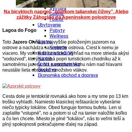
Podujatia
Výstava
Na bicykloch naprieč “opätkom talianskej čižmy”. Alebo
Galéria
zážitky Záhoráka na Apeninskom polostrove
Folklór
Ubytovanie
Lagoa do Fogo
Pobyty
Wellness
Gastro
Toto
Jazero Ohňa
je najvyššie položeným jazerom na
Kaviarne
ostrove a nachádza sa v strede ostrova.
Ciest k nemu je
Kultúra a tradície
viacero. My volíme tu turistickú. Výhľad na more strieda akýsi
Kúpele
“vodozvod”, ktorý
sa ťahá popri turistickom chodníku až k
Šport a agroturistika
samotnému jazeru. Na samotnom vrchu nám nad
hlavami
Školstvo
neustále lieta obrovské množstvo vtákov.
Ekonomika obchod a doprava
Cesta dole je tentokrát rovnaká ako hore a
my sme po 13 km
trošku vyhladli. Namiesto klasickej reštaurácie vyberáme
niečo typicky lokálne. O
bed funguje formou bufetu. Len si
zaplatíte “vstupné”, no a
potom si už na tanier naložíte koľko
a čo len chcete. Miesto je plné “lokálov”, nás to
veľmi teší a
plný spokojnosti pokračujeme ďalej na západ.