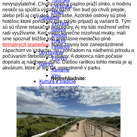
Turistika
nevyspytateľné. Chvíľu svieti a naplno praží slnko, o hodinu
Cyklistika
neskôr sa spúšťa výdatný dážď. Ten buď po
chvíli prejde,
Hrady
alebo prší aj celý deň. Našťastie, Azorské ostrovy sú plné
Podujatia
hotelov, ktoré ponúkajú (pre takýto prípad) aj variant B. Tým
Výstava
sú
sú rôzne relaxačné procedúry. Aj my túto možnosť veľmi
Galéria
radi využívame.
Keď vietor konečne rozohnal mraky, mali
Divadlo
sme spoznať bližšie toto prekrásne mestečko plné
Folklór
termálnych prameňov
. Naše zmysly boli zaneprázdnené
Fašiangy
zápachom vo vzduchu, no i pohľadom
na nádhernú prírodu a
Ubytovanie
počúvaním štebotavých vtákov. A dokonca nám počasie
Pobyty
doprialo aj
nádhernú dúhu. Ďalšou raritkou tohto mesta je aj
Gastro
akvárium, ktoré je len tak umiestnené v parku.
Kaviarne
Víno
Neprehliadnite:
Kultúra a tradície
Šport a agroturistika
Školstvo
Ekonomika obchod a doprava
Prešovský kraj
Tipy
Výlet
Turistika
Cyklistika
Hrady