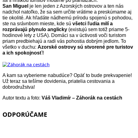
sa s hŕstkou turistov
motáme po plantážach.
San Miguel
je len jeden z Azorských ostrovov a ten nás
nadchol natoľko, že
sa sem určite vrátime a preskúmame aj
tie okolité. Ak hľadáte nádhernú prírodu spojenú s
pohodou,
ste na srávnbom mieste, kde sú
všetci ľudia milí a
rozprávajú plynulo anglicky
(existujú sem totiž priame 5-
hodinové lety z USA). Domáci sa v úctivosti voči turistom
priam predbiehajú a radi vás pohostia dobrým jedlom. To
všetko v duchu:
Azorské ostrovy sú stvorené pre turistov
a ich spokojnosť!
A kam sa vyberieme nabudúce? Opäť to bude prekvapenie!
Už teraz sa tešíme dovidenia, priatelia cestovania a
dobrodružstva!
Autor textu a foto:
Váš Vladimír – Záhorák na cestách
ODPORÚČAME