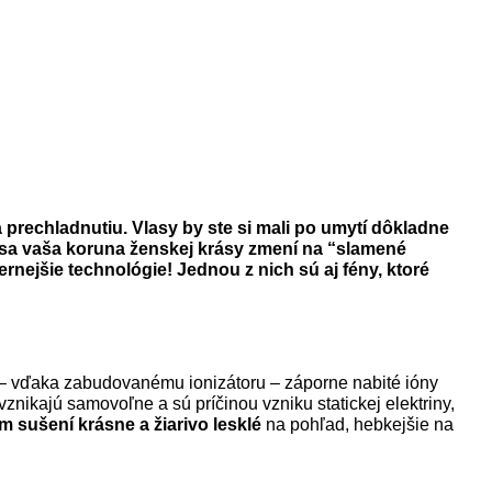
 prechladnutiu. Vlasy by ste si mali po umytí dôkladne
že sa vaša koruna ženskej krásy zmení na “slamené
ejšie technológie! Jednou z nich sú aj fény, ktoré
e – vďaka zabudovanému ionizátoru – záporne nabité ióny
znikajú samovoľne a sú príčinou vzniku statickej elektriny,
 sušení krásne a žiarivo lesklé
na pohľad, hebkejšie na