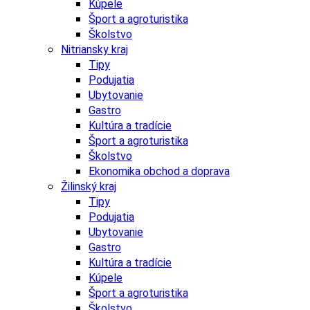
Kúpele
Šport a agroturistika
Školstvo
Nitriansky kraj
Tipy
Podujatia
Ubytovanie
Gastro
Kultúra a tradície
Šport a agroturistika
Školstvo
Ekonomika obchod a doprava
Žilinský kraj
Tipy
Podujatia
Ubytovanie
Gastro
Kultúra a tradície
Kúpele
Šport a agroturistika
Školstvo