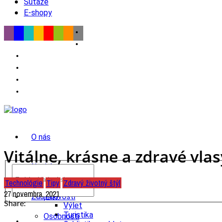
Súťaže
E-shopy
O nás
Vitálne, krásne a zdravé vla
Novinky
Technológie
Tipy
Zdravý životný štýl
wow
27 novembra, 2021
Tipy
Zaujímavosti
Share:
Výlet
Turistika
Osobnosti