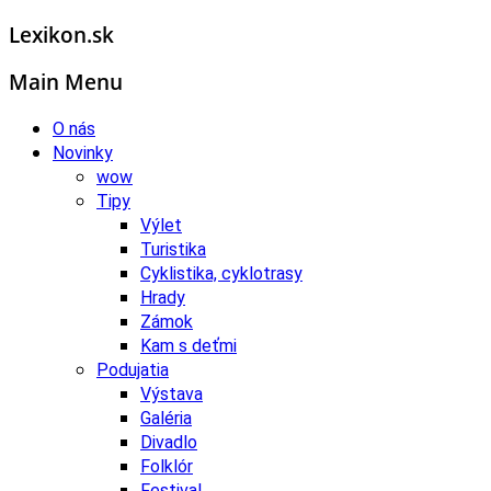
Lexikon.sk
Main Menu
O nás
Novinky
wow
Tipy
Výlet
Turistika
Cyklistika, cyklotrasy
Hrady
Zámok
Kam s deťmi
Podujatia
Výstava
Galéria
Divadlo
Folklór
Festival