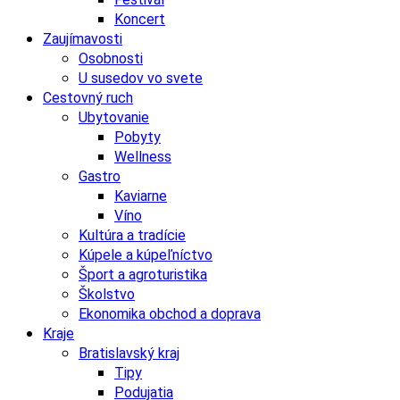
Koncert
Zaujímavosti
Osobnosti
U susedov vo svete
Cestovný ruch
Ubytovanie
Pobyty
Wellness
Gastro
Kaviarne
Víno
Kultúra a tradície
Kúpele a kúpeľníctvo
Šport a agroturistika
Školstvo
Ekonomika obchod a doprava
Kraje
Bratislavský kraj
Tipy
Podujatia