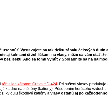
 uschnúť. Vystavujete sa tak riziku zápalu čelových dutín a
ujete aj kulmami či žehličkami na vlasy, môže sa vám stať, 
 bez lesku. Ako sa tomu vynúť? Spoľahnite sa na najmodern
si
fén s ionizátorom Orava HD-424
. Pri sušení vlasov produkuj
zujú kladne nabité ióny (katióny). Pôsobením horúceho vzduchu v
 zlikvidujú škodlivé katióny a
vlasy ostanú aj po každodennom