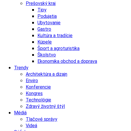
Prešovský kraj
Tipy
Podujatia
Ubytovanie
Gastro
Kultúra a tradície
Kúpele
Šport a agroturistika
Školstvo
Ekonomika obchod a doprava
Trendy
Architektúra a dizajn
Enviro
Konferencie
Kongres
Technológie
Zdravý životný štýl
Médiá
Tlačové správy
Videá