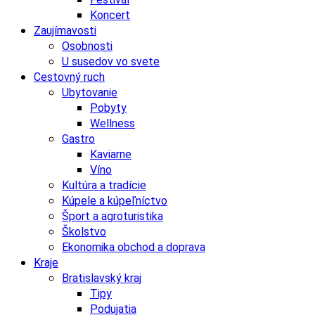
Koncert
Zaujímavosti
Osobnosti
U susedov vo svete
Cestovný ruch
Ubytovanie
Pobyty
Wellness
Gastro
Kaviarne
Víno
Kultúra a tradície
Kúpele a kúpeľníctvo
Šport a agroturistika
Školstvo
Ekonomika obchod a doprava
Kraje
Bratislavský kraj
Tipy
Podujatia