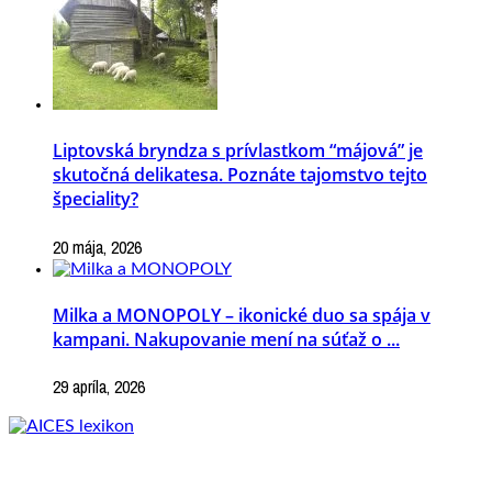
Liptovská bryndza s prívlastkom “májová” je
skutočná delikatesa. Poznáte tajomstvo tejto
špeciality?
20 mája, 2026
Milka a MONOPOLY – ikonické duo sa spája v
kampani. Nakupovanie mení na súťaž o ...
29 apríla, 2026