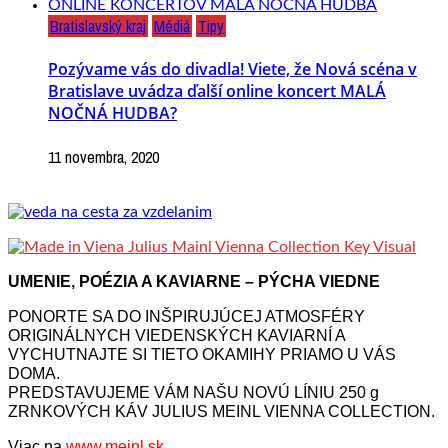
Bratislavský kraj
Médiá
Tipy
Pozývame vás do divadla! Viete, že Nová scéna v
Bratislave uvádza ďalší online koncert MALÁ
NOČNÁ HUDBA?
11 novembra, 2020
UMENIE, POÉZIA A KAVIARNE – PÝCHA VIEDNE
PONORTE SA DO INŠPIRUJÚCEJ ATMOSFÉRY
ORIGINÁLNYCH VIEDENSKÝCH KAVIARNÍ A
VYCHUTNAJTE SI TIETO OKAMIHY PRIAMO U VÁS
DOMA.
PREDSTAVUJEME VÁM NAŠU NOVÚ LÍNIU 250 g
ZRNKOVÝCH KÁV JULIUS MEINL VIENNA COLLECTION.
Viac na
www.meinl.sk