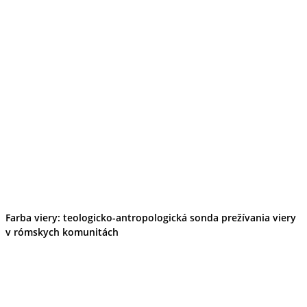
Ekonomika obchod a doprava
Košický kraj
Tipy
Výlet
Turistika
Cyklistika
Hrady
Podujatia
Výstava
Galéria
Divadlo
Folklór
Fašiangy
Ubytovanie
Pobyty
Gastro
Farba viery: teologicko-antropologická sonda prežívania viery
Kaviarne
v rómskych komunitách
Víno
Kultúra a tradície
Šport a agroturistika
Školstvo
Ekonomika obchod a doprava
Prešovský kraj