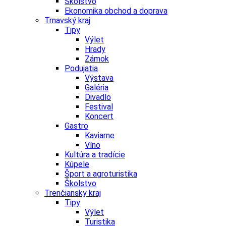
Školstvo
Ekonomika obchod a doprava
Trnavský kraj
Tipy
Výlet
Hrady
Zámok
Podujatia
Výstava
Galéria
Divadlo
Festival
Koncert
Gastro
Kaviarne
Víno
Kultúra a tradície
Kúpele
Šport a agroturistika
Školstvo
Trenčiansky kraj
Tipy
Výlet
Turistika