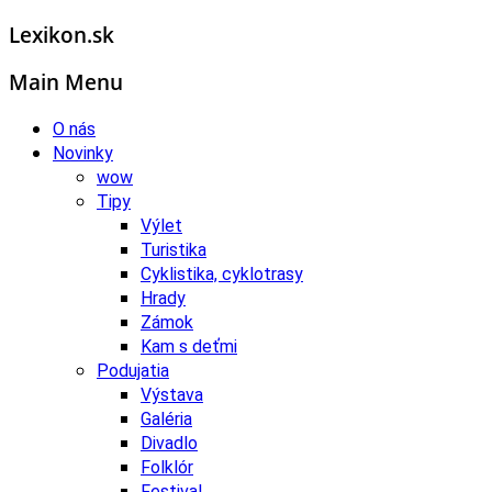
Lexikon.sk
Main Menu
O nás
Novinky
wow
Tipy
Výlet
Turistika
Cyklistika, cyklotrasy
Hrady
Zámok
Kam s deťmi
Podujatia
Výstava
Galéria
Divadlo
Folklór
Festival