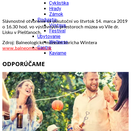
Cyklistika
Hrady
Zámok
Podujatia
Slávnostné otvorenie sa uskutoční vo štvrtok 14. marca 2019
Výstava
o 16.30 hod. vo výstavných priestoroch múzea vo Vile dr.
Festival
Lisku v Piešťanoch.
Ubytovanie
Wellness
Zdroj: Balneologické múzeum Imricha Wintera
Gastro
www.balneomuzeum.sk
Kaviarne
Kultúra a tradície
ODPORÚČAME
Kúpele
Šport a agroturistika
Školstvo
Nitriansky kraj
Tipy
Výlet
Turistika
Hrady
Podujatia
Výstava
Festival
Divadlo
Ubytovanie