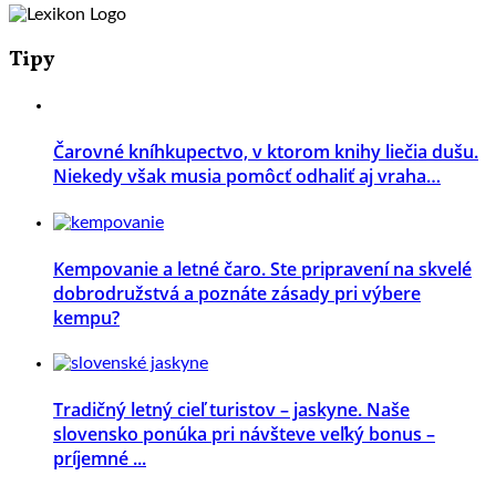
Tipy
Čarovné kníhkupectvo, v ktorom knihy liečia dušu.
Niekedy však musia pomôcť odhaliť aj vraha…
Kempovanie a letné čaro. Ste pripravení na skvelé
dobrodružstvá a poznáte zásady pri výbere
kempu?
Tradičný letný cieľ turistov – jaskyne. Naše
slovensko ponúka pri návšteve veľký bonus –
príjemné ...