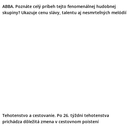
Kultúra a tradície
ABBA. Poznáte celý príbeh tejto fenomenálnej hudobnej
Kúpele
skupiny? Ukazuje cenu slávy, talentu aj nesmrteľných melódií
Šport a agroturistika
Školstvo
Ekonomika obchod a doprava
Banskobystrický kraj
Tipy
Výlet
Turistika
Cyklistika
Hrady
Podujatia
Výstava
Galéria
Festival
Folklór
Ubytovanie
Wellness
Gastro
Kaviarne
Kultúra a tradície
Tehotenstvo a cestovanie. Po 26. týždni tehotenstva
Kúpele
prichádza dôležitá zmena v cestovnom poistení
Šport a agroturistika
Školstvo