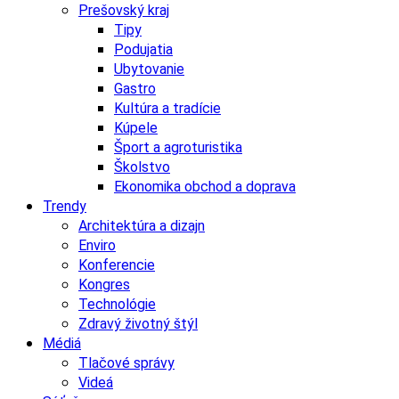
Prešovský kraj
Tipy
Podujatia
Ubytovanie
Gastro
Kultúra a tradície
Kúpele
Šport a agroturistika
Školstvo
Ekonomika obchod a doprava
Trendy
Architektúra a dizajn
Enviro
Konferencie
Kongres
Technológie
Zdravý životný štýl
Médiá
Tlačové správy
Videá