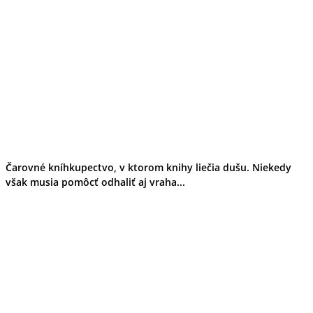
Tipy
Výlet
Turistika
Cyklistika
Hrady
Podujatia
Výstava
Galéria
Folklór
Ubytovanie
Pobyty
Wellness
Gastro
Čarovné kníhkupectvo, v ktorom knihy liečia dušu. Niekedy
Kaviarne
však musia pomôcť odhaliť aj vraha...
Kultúra a tradície
Kúpele
Šport a agroturistika
Školstvo
Ekonomika obchod a doprava