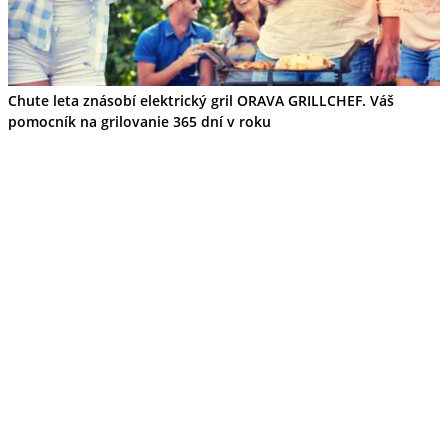
Wellness
Gastro
Víno
Kultúra a tradície
Šport a agroturistika
Chute leta znásobí elektrický gril ORAVA GRILLCHEF. Váš
Školstvo
pomocník na grilovanie 365 dní v roku
Ekonomika obchod a doprava
Žilinský kraj
Tipy
Výlet
Turistika
Cyklistika
Hrady
Podujatia
Výstava
Galéria
Festival
Folklór
Koncert
Ubytovanie
Pobyty
Wellness
Gastro