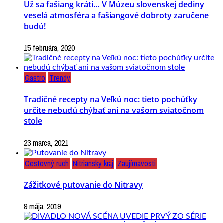
Už sa fašiang kráti… V Múzeu slovenskej dediny
veselá atmosféra a fašiangové dobroty zaručene
budú!
15 februára, 2020
Gastro
Trendy
Tradičné recepty na Veľkú noc: tieto pochúťky
určite nebudú chýbať ani na vašom sviatočnom
stole
23 marca, 2021
Cestovný ruch
Nitriansky kraj
Zaujímavosti
Zážitkové putovanie do Nitravy
9 mája, 2019