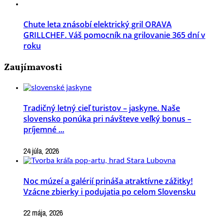
Chute leta znásobí elektrický gril ORAVA
GRILLCHEF. Váš pomocník na grilovanie 365 dní v
roku
Zaujímavosti
Tradičný letný cieľ turistov – jaskyne. Naše
slovensko ponúka pri návšteve veľký bonus –
príjemné ...
24 júla, 2026
Noc múzeí a galérií prináša atraktívne zážitky!
Vzácne zbierky i podujatia po celom Slovensku
22 mája, 2026