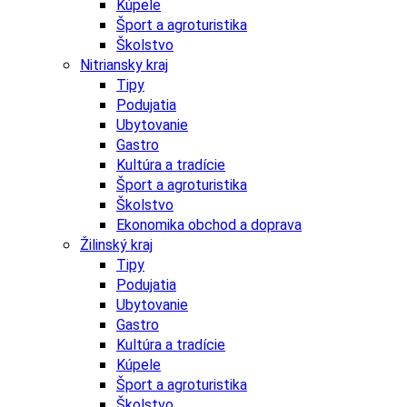
Kúpele
Šport a agroturistika
Školstvo
Nitriansky kraj
Tipy
Podujatia
Ubytovanie
Gastro
Kultúra a tradície
Šport a agroturistika
Školstvo
Ekonomika obchod a doprava
Žilinský kraj
Tipy
Podujatia
Ubytovanie
Gastro
Kultúra a tradície
Kúpele
Šport a agroturistika
Školstvo