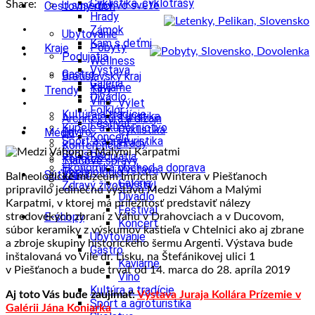
Cyklistika, cyklotrasy
Share:
U susedov vo svete
Cestovný ruch
Hrady
Zámok
Ubytovanie
Kam s deťmi
Pobyty
Kraje
Podujatia
Wellness
Výstava
Gastro
Bratislavský kraj
Galéria
Kaviarne
Tipy
Trendy
Divadlo
Víno
Výlet
Folklór
Kultúra a tradície
Turistika
Architektúra a dizajn
Festival
Kúpele a kúpeľníctvo
Cyklistika
Enviro
Médiá
Koncert
Šport a agroturistika
Hrady
Konferencie
Školstvo
Podujatia
Kongres
Tlačové správy
Ekonomika obchod a doprava
Výstava
Technológie
Videá
Súťaže
Balneologické múzeum Imricha Wintera v Piešťanoch
Galéria
Zdravý životný štýl
pripravilo jedinečnú výstavu Medzi Váhom a Malými
Divadlo
Karpatmi, v ktorej má príležitosť predstaviť nálezy
Festival
E-shopy
stredovekých zbraní z Váhu v Drahovciach a v Ducovom,
Koncert
súbor keramiky z výskumov kaštieľa v Chtelnici ako aj zbrane
Ubytovanie
a zbroje skupiny historického šermu Argenti. Výstava bude
Gastro
inštalovaná vo Vile dr. Lisku, na Štefánikovej ulici 1
Kaviarne
v Piešťanoch a bude trvať od 14. marca do 28. apríla 2019
Víno
Kultúra a tradície
Aj toto Vás bude zaujímať:
Výstava Juraja Kollára Prízemie v
Šport a agroturistika
Galérii Jána Koniarka