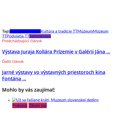
Tags
Kultúra a tradície
Kultúra a tradície TT
Múzeum
Múzeum
TT
Podujatia TT
Samospráva
Predchádzajúci článok
Výstava Juraja Kollára Prízemie v Galérii Jána ...
Ďalší článok
Jarné výstavy vo výstavných priestoroch kina
Fontána ...
Mohlo by vás zaujímať:
Podujatia
Žilinský kraj