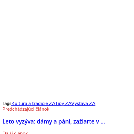
Tags
Kultúra a tradície ZA
Tipy ZA
Výstava ZA
Predchádzajúci článok
Leto vyzýva: dámy a páni, zažiarte v ...
Ďalší článok