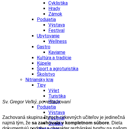
Cyklistika
Hrady
Zámok
Podujatia
Výstava
Festival
Ubytovanie
Wellness
Gastro
Kaviarne
Kultúra a tradície
Kúpele
Šport a agroturistika
Školstvo
Nitriansky kraj
Tipy
Výlet
Turistika
Hrady
Sv. Gregor Veľký, po reštaurovaní
Podujatia
Výstava
Zachovaná skupina štyroch cirkevných učiteľov je jedinečná
Festival
najmä tým, že
sa zachovala v kompletnom súbore
. Diela
Divadlo
dokumentujú podobu a charakter rezbárskej tvorby na našom
Ubytovanie