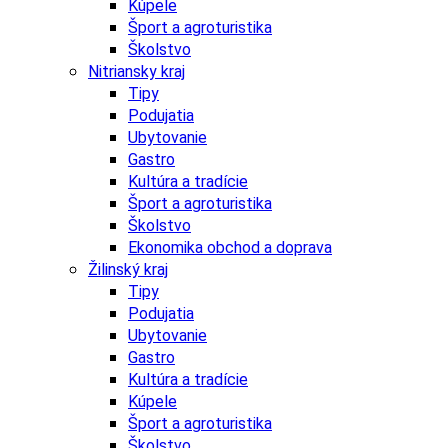
Kúpele
Šport a agroturistika
Školstvo
Nitriansky kraj
Tipy
Podujatia
Ubytovanie
Gastro
Kultúra a tradície
Šport a agroturistika
Školstvo
Ekonomika obchod a doprava
Žilinský kraj
Tipy
Podujatia
Ubytovanie
Gastro
Kultúra a tradície
Kúpele
Šport a agroturistika
Školstvo