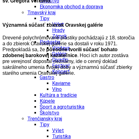
Školstvo
sv. Gregora Veľkého.
Ekonomika obchod a doprava
Trnavský kraj
Tipy
Výlet
Významná súčasť zbierok Oravskej galérie
Hrady
Zámok
Drevené polychrómované plastiky pochádzajú z 18. storočia
Podujatia
a do zbierok Oravskej galérie sa dostali v roku 1971.
Výstava
Predpokladá sa, že
pôvodne tvorili súčasť bohato
Galéria
zdobenej barokovej kazateľnice
. Hoci ich autor zostáva
Divadlo
pre verejnosť doposiaľ neznámy, ide o cenný doklad
Festival
sakrálneho umenia svojej doby a významnú súčasť zbierky
Koncert
starého umenia Oravskej galérie.
Gastro
Kaviarne
Víno
Kultúra a tradície
Kúpele
Šport a agroturistika
Školstvo
Trenčiansky kraj
Tipy
Výlet
Turistika