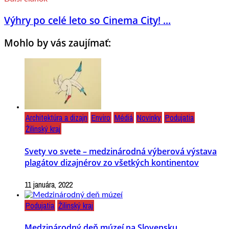
Výhry po celé leto so Cinema City! ...
Mohlo by vás zaujímať:
Architektúra a dizajn
Enviro
Médiá
Novinky
Podujatia
Žilinský kraj
Svety vo svete – medzinárodná výberová výstava
plagátov dizajnérov zo všetkých kontinentov
11 januára, 2022
Podujatia
Žilinský kraj
Medzinárodný deň múzeí na Slovensku