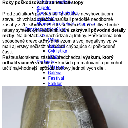
Kultúra a tradície
Roky poškodzovania zanechali stopy
Kúpele
Šport a agroturistika
Pred začiatkom projektu boli plastiky v nevyhovujúcom
Školstvo
stave. Ich vzhľad výrazne narúšali predošlé neodborné
Ekonomika obchod a doprava
zásahy z 20. storočia. Predovšetkým išlo o necitlivé hrubé
Banskobystrický kraj
nátery syntetickými farbami, ktoré
zakrývali pôvodné detaily
Tipy
rezby
. Na dielach sa nachádzali aj trhliny. Poškodenia boli
Výlet
spôsobené drevokazným hmyzom a svoj negatívny vplyv
Turistika
mali aj vrstvy nečistôt a viaceré chýbajúce či poškodené
Cyklistika
časti.
Hrady
Reštaurátorskému zásahu predchádzal
výskum, ktorý
Podujatia
odhalil viacero vrstiev
neskorších premaľovaní a pomohol
Výstava
určiť najvhodnejší spôsob obnovy jednotlivých diel.
Galéria
Festival
Folklór
Ubytovanie
Wellness
Gastro
Kaviarne
Kultúra a tradície
Kúpele
Šport a agroturistika
Školstvo