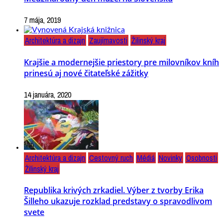
7 mája, 2019
Architektúra a dizajn
Zaujímavosti
Žilinský kraj
Krajšie a modernejšie priestory pre milovníkov kníh
prinesú aj nové čitateľské zážitky
14 januára, 2020
Architektúra a dizajn
Cestovný ruch
Médiá
Novinky
Osobnosti
Žilinský kraj
Republika krivých zrkadiel. Výber z tvorby Erika
Šilleho ukazuje rozklad predstavy o spravodlivom
svete