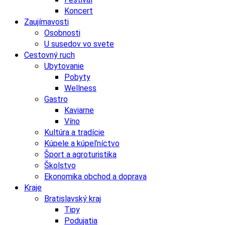
Koncert
Zaujímavosti
Osobnosti
U susedov vo svete
Cestovný ruch
Ubytovanie
Pobyty
Wellness
Gastro
Kaviarne
Víno
Kultúra a tradície
Kúpele a kúpeľníctvo
Šport a agroturistika
Školstvo
Ekonomika obchod a doprava
Kraje
Bratislavský kraj
Tipy
Podujatia