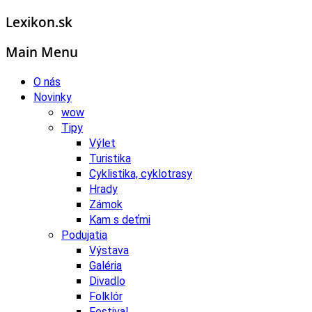
Lexikon.sk
Main Menu
O nás
Novinky
wow
Tipy
Výlet
Turistika
Cyklistika, cyklotrasy
Hrady
Zámok
Kam s deťmi
Podujatia
Výstava
Galéria
Divadlo
Folklór
Festival