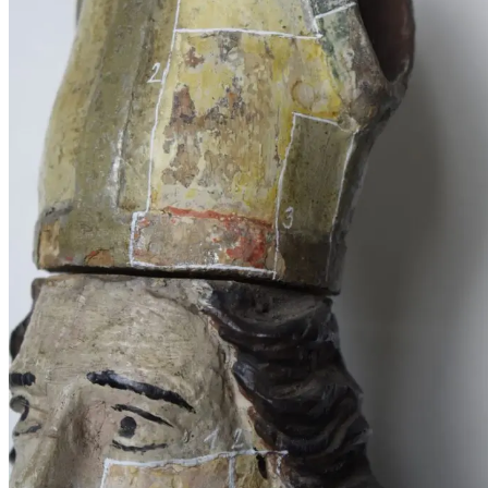
Ekonomika obchod a doprava
Košický kraj
Tipy
Výlet
Turistika
Cyklistika
Hrady
Podujatia
Výstava
Galéria
Divadlo
Folklór
Fašiangy
Ubytovanie
Pobyty
Gastro
Kaviarne
Víno
Kultúra a tradície
Šport a agroturistika
Školstvo
Ekonomika obchod a doprava
Prešovský kraj