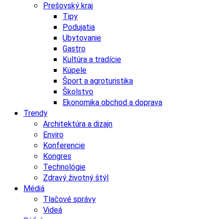
Prešovský kraj
Tipy
Podujatia
Ubytovanie
Gastro
Kultúra a tradície
Kúpele
Šport a agroturistika
Školstvo
Ekonomika obchod a doprava
Trendy
Architektúra a dizajn
Enviro
Konferencie
Kongres
Technológie
Zdravý životný štýl
Médiá
Tlačové správy
Videá