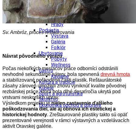
Tipy
Výlet
Turistika
Cyklistika
Hrady
Podujatia
Sv. Ambróz, proces reštaurovania
Výstava
Galéria
Folklór
Ubytovanie
Návrat pôvodného výrazu
Pobyty
Wellness
Počas niekoľkých mesiacov práce odborníci odstránili
Gastro
nevhodné sekundárne nátery, bola spevnená
drevná hmota
Kaviarne
a stabilizované poškodené časti plastík. Reštaurátorské
Kultúra a tradície
zásahy zároveň umožnili znovu vyniknúť kvalite pôvodnej
Kúpele
rezbárskej práce, ktorá bola dlhé desaťročia ukrytá pod
Šport a agroturistika
vrstvami neskorších úprav.
Školstvo
Výsledkom projektu je
nielen zastavenie ďalšieho
Ekonomika obchod a doprava
poškodzovania diel, ale aj obnova ich estetickej a
historickej hodnoty
. Zreštaurované plastiky takto sú opäť
prezentované verejnosti v rámci výstavných a vzdelávacích
aktivít Oravskej galérie.