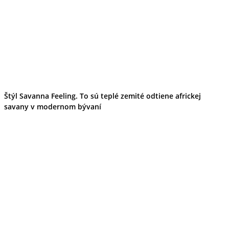
Štýl Savanna Feeling. To sú teplé zemité odtiene africkej
savany v modernom bývaní