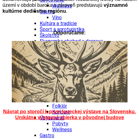
území v období baroka a zároveň predstavujú
významné
Wellness
kultúrne dedičstvo regiónu
.
Gastro
Víno
Kultúra a tradície
Šport a agroturistika
Odporúčame:
Školstvo
Ekonomika obchod a doprava
Žilinský kraj
Tipy
Výlet
Turistika
Cyklistika
Hrady
Podujatia
Výstava
Galéria
Festival
Folklór
Návrat po storočí k prvej loveckej výstave na Slovensku.
Koncert
Unikátna výstavná zbierka v pôvodnej budove
Ubytovanie
Pobyty
Wellness
Gastro