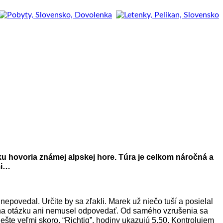
ku hovoria známej alpskej hore. Túra je celkom náročná a
mi…
povedal. Určite by sa zľakli. Marek už niečo tuší a posielal
u na otázku ani nemusel odpovedať.
Od samého vzrušenia sa
 ešte veľmi skoro. “Richtig”, hodiny ukazujú 5,50. Kontrolujem