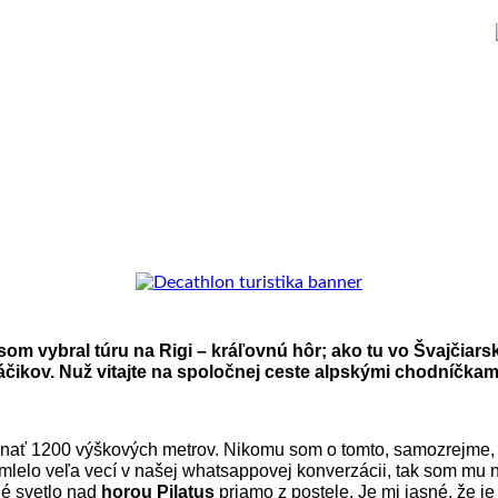
som vybral túru na Rigi – kráľovnú hôr; ako tu vo Švajčiars
áčikov. Nuž vitajte na spoločnej ceste alpskými chodníčka
onať 1200 výškových metrov. Nikomu som o tomto, samozrejme, ne
 premlelo veľa vecí v našej whatsappovej konverzácii, tak som m
né svetlo nad
horou Pilatus
priamo z postele. Je mi jasné, že je