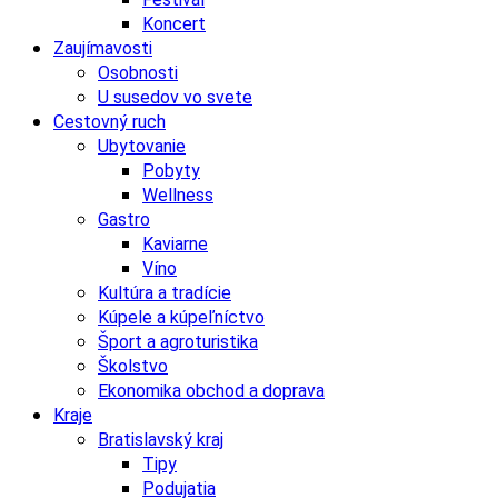
Koncert
Zaujímavosti
Osobnosti
U susedov vo svete
Cestovný ruch
Ubytovanie
Pobyty
Wellness
Gastro
Kaviarne
Víno
Kultúra a tradície
Kúpele a kúpeľníctvo
Šport a agroturistika
Školstvo
Ekonomika obchod a doprava
Kraje
Bratislavský kraj
Tipy
Podujatia