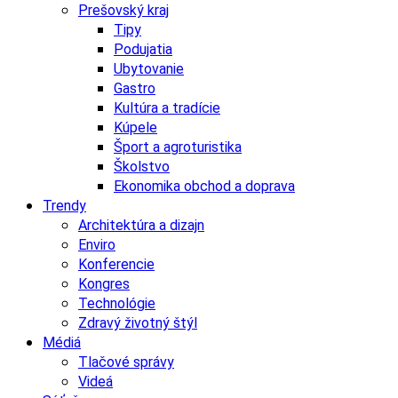
Prešovský kraj
Tipy
Podujatia
Ubytovanie
Gastro
Kultúra a tradície
Kúpele
Šport a agroturistika
Školstvo
Ekonomika obchod a doprava
Trendy
Architektúra a dizajn
Enviro
Konferencie
Kongres
Technológie
Zdravý životný štýl
Médiá
Tlačové správy
Videá