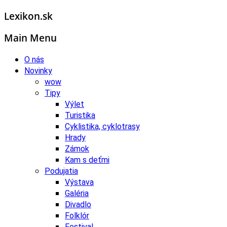
Lexikon.sk
Main Menu
O nás
Novinky
wow
Tipy
Výlet
Turistika
Cyklistika, cyklotrasy
Hrady
Zámok
Kam s deťmi
Podujatia
Výstava
Galéria
Divadlo
Folklór
Festival