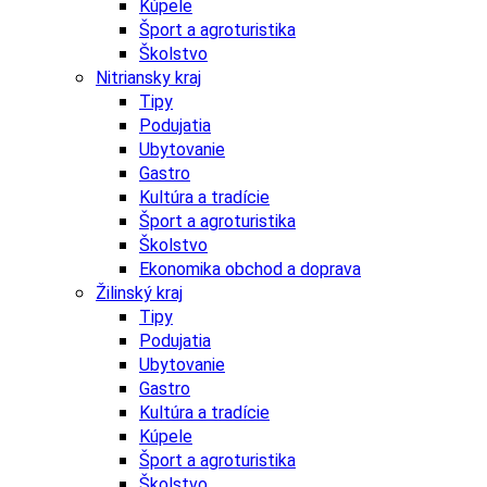
Kúpele
Šport a agroturistika
Školstvo
Nitriansky kraj
Tipy
Podujatia
Ubytovanie
Gastro
Kultúra a tradície
Šport a agroturistika
Školstvo
Ekonomika obchod a doprava
Žilinský kraj
Tipy
Podujatia
Ubytovanie
Gastro
Kultúra a tradície
Kúpele
Šport a agroturistika
Školstvo