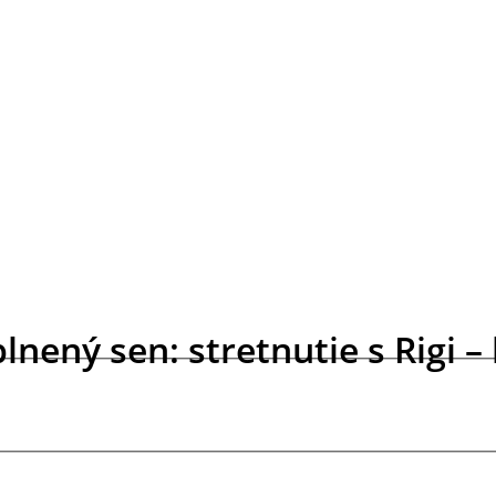
lnený sen: stretnutie s Rigi –