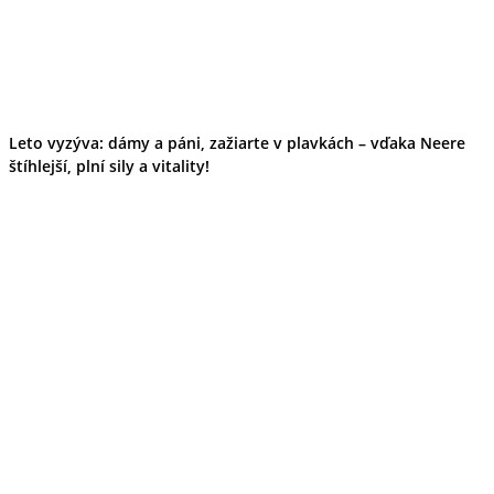
Leto vyzýva: dámy a páni, zažiarte v plavkách – vďaka Neere
štíhlejší, plní sily a vitality!