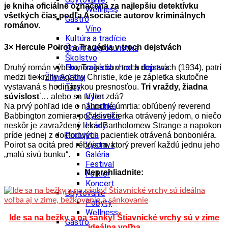
je kniha oficiálne označená za najlepšiu detektívku
Wellness
všetkých čias podľa Asociácie autorov kriminálnych
Gastro
románov.
Víno
Kultúra a tradície
3× Hercule Poirot a Tragédia v troch dejstvách
Šport a agroturistika
Školstvo
Ekonomika obchod a doprava
Druhý román výberu, Tragédia v troch dejstvách (1934), patrí
Žilinský kraj
medzi tie knihy Agathy Christie, kde je zápletka skutočne
Tipy
vystavaná s hodinárskou presnosťou.
Tri vraždy, žiadna
Výlet
súvislosť
… alebo sa to len zdá?
Turistika
Na prvý pohľad ide o náhodné úmrtia: obľúbený reverend
Cyklistika
Babbington zomiera počas večierka otrávený jedom, o niečo
Hrady
neskôr je zavraždený lekár Bartholomew Strange a napokon
Podujatia
príde jednej z doktorových pacientiek otrávená bonboniéra.
Výstava
Poirot sa ocitá pred rébusom, ktorý preverí každú jednu jeho
Galéria
„malú sivú bunku“.
Festival
Neprehliadnite:
Folklór
Koncert
Ubytovanie
Pobyty
Wellness
Ide sa na bežky a na sánky! Štiavnické vrchy sú v zime
Gastro
ideálna voľba