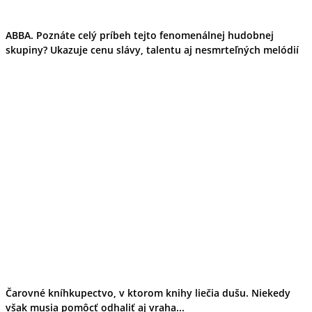
ABBA. Poznáte celý príbeh tejto fenomenálnej hudobnej
skupiny? Ukazuje cenu slávy, talentu aj nesmrteľných melódií
Čarovné kníhkupectvo, v ktorom knihy liečia dušu. Niekedy
však musia pomôcť odhaliť aj vraha...