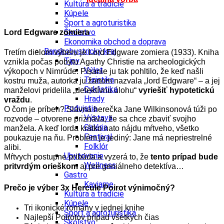
Kultúra a tradície
Kúpele
Šport a agroturistika
Školstvo
Lord Edgware zomiera
Ekonomika obchod a doprava
Banskobystrický kraj
Tretím dielom výberu je Lord Edgware zomiera (1933). Kniha
Tipy
vznikla počas pobytu Agathy Christie na archeologických
Výlet
výkopoch v Nimrúde. Písanie ju tak pohltilo, že keď našli
Turistika
kostru muža, autorka ju žartom nazvala „lord Edgware“ – a jej
Cyklistika
manželovi pridelila „detektívnu úlohu“
vyriešiť hypotetickú
Hrady
vraždu
.
Podujatia
O čom je príbeh? Slávna herečka Jane Wilkinsonová túži po
Výstava
rozvode – otvorene priznáva, že sa chce zbaviť svojho
Galéria
manžela. A keď lorda krátko nato nájdu mŕtveho, všetko
Festival
poukazuje na ňu. Problém je jediný: Jane má nepriestrelné
Folklór
alibi.
Ubytovanie
Mŕtvych postupne pribúda a vyzerá to, že
tento prípad bude
Wellness
pritvrdým orieškom
aj pre geniálneho detektíva…
Gastro
Kaviarne
Prečo je výber 3x Hercule Poirot výnimočný?
Kultúra a tradície
Kúpele
Tri ikonické romány v jednej knihe
Šport a agroturistika
Najlepší Poirotov prípad všetkých čias
Školstvo