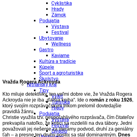
Cyklistika
Hrady
Zámok
Podujatia
Výstava
Festival
Ubytovanie
Wellness
Gastro
Kaviarne
Kultúra a tradície
Kúpele
Šport a agroturistika
Školstvo
Vražda Rogera Ackroyda
Nitriansky kraj
Tipy
Kto miluje detektívky, ten veľmi dobre vie, že Vražda Rogera
Výlet
Ackroyda nie je iba „ďalšia kniha“. Ide o
román z roku 1926
,
Turistika
ktorý svojím rozprávačským trikom prelomil dovtedajšie
Hrady
pravidlá žánru.
Podujatia
Christie využila tzv. nespoľahlivého rozprávača, čím čitateľov
Výstava
prekvapila natoľko, že kritici sa rozdelili na dva tábory. Jedni
Festival
považovali jej riešenie za literárny podvod, druhí za geniálny
Divadlo
ťah – a presne ten druhý postoj sa stal dominantným.
Dnes
Ubytovanie