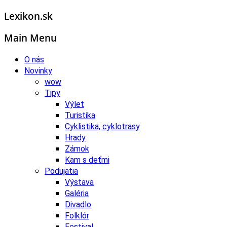
Lexikon.sk
Main Menu
O nás
Novinky
wow
Tipy
Výlet
Turistika
Cyklistika, cyklotrasy
Hrady
Zámok
Kam s deťmi
Podujatia
Výstava
Galéria
Divadlo
Folklór
Festival