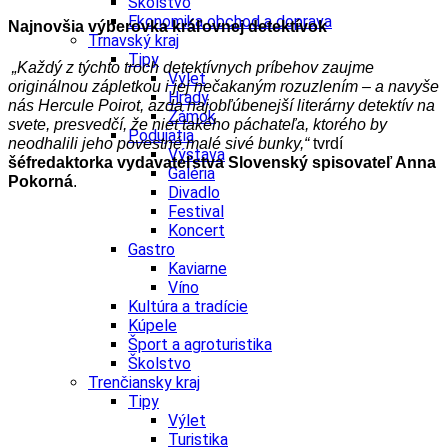
Školstvo
Ekonomika obchod a doprava
Najnovšia výberovk
a kráľovnej detektívok
Trnavský kraj
Tipy
„Každý z týchto troch detektívnych príbehov zaujme
Výlet
originálnou zápletkou i jej nečakaným rozuzlením – a navyše
Hrady
nás Hercule Poirot, azda najobľúbenejší literárny detektív na
Zámok
svete, presvedčí, že niet takého páchateľa, ktorého by
Podujatia
neodhalili jeho povestné malé sivé bunky,“
tvrdí
Výstava
šéfredaktorka vydavateľstva Slovenský spisovateľ Anna
Galéria
Pokorná
.
Divadlo
Festival
Koncert
Gastro
Kaviarne
Víno
Kultúra a tradície
Kúpele
Šport a agroturistika
Školstvo
Trenčiansky kraj
Tipy
Výlet
Turistika