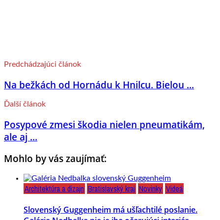
Predchádzajúci článok
Na bežkách od Hornádu k Hnilcu. Bielou ...
Ďalší článok
Posypové zmesi škodia nielen pneumatikám,
ale aj ...
Mohlo by vás zaujímať:
Architektúra a dizajn
Bratislavský kraj
Novinky
Videá
Slovenský Guggenheim má ušľachtilé poslanie.