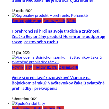
Galéria Nedbalka nie je iba očarujúci interiér.
18 apríla, 2020
Banskobystrický kraj
Cestovný ruch
Médiá
Horehronci sú hrdí na svoje tradície a zručnosti.
Značka Regionálny produkt Horehronie podporuje
rozvoj cestovného ruchu
12 júla, 2020
Novinky
Tipy
Trenčiansky kraj
Zaujímavosti
Viete si predstaviť rozprávkové Vianoce na
Bojnickom zámku? Návštevníkov čakajú sviatočné
prehliadky i prekvapenia
8 decembra, 2020
Architektúra a dizajn
Novinky
Tipy