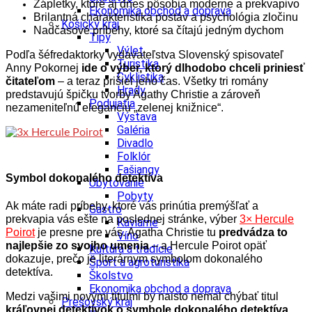
Zápletky, ktoré aj dnes pôsobia moderne a prekvapivo
Ekonomika obchod a doprava
Brilantná charakteristika postáv a psychológia zločinu
Košický kraj
Nadčasové príbehy, ktoré sa čítajú jedným dychom
Tipy
Výlet
Podľa šéfredaktorky vydavateľstva Slovenský spisovateľ
Turistika
Anny Pokornej
ide o výber, ktorý dlhodobo chceli priniesť
Cyklistika
čitateľom
– a teraz prišiel jeho čas. Všetky tri romány
Hrady
predstavujú špičku tvorby Agathy Christie a zároveň
Podujatia
nezameniteľnú eleganciu „zelenej knižnice“.
Výstava
Galéria
Divadlo
Folklór
Fašiangy
Symbol dokonalého detektíva
Ubytovanie
Pobyty
Ak máte radi príbehy, ktoré vás prinútia premýšľať a
Gastro
prekvapia vás ešte na poslednej stránke, výber
3× Hercule
Kaviarne
Poirot
je presne pre vás. Agatha Christie tu
predvádza to
Víno
najlepšie zo svojho umenia
– a Hercule Poirot opäť
Kultúra a tradície
dokazuje, prečo je literárnym symbolom dokonalého
Šport a agroturistika
detektíva.
Školstvo
Ekonomika obchod a doprava
Medzi vašimi novými titulmi by naisto nemal chýbať titul
Prešovský kraj
kráľovnej detektívok o symbole dokonalého detektíva.