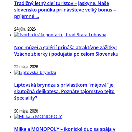
Tradičný letný cieľ turistov – jaskyne. Naše
slovensko ponúka pri návšteve veľký bonus –
príjemné ...
24 júla, 2026
Noc múzeí a galérií prináša atraktívne zážitky!
Vzácne zbierky i podujatia po celom Slovensku
22 mája, 2026
Liptovská bryndza s prívlastkom “májová” je
skutočná delikatesa. Poznáte tajomstvo tejto
špeciality?
20 mája, 2026
Milka a MONOPOLY – ikonické duo sa spája v