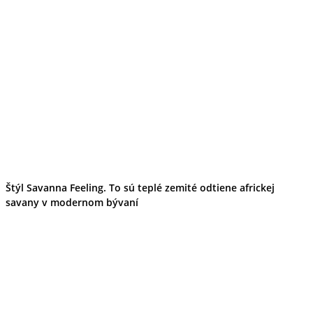
Štýl Savanna Feeling. To sú teplé zemité odtiene africkej
savany v modernom bývaní