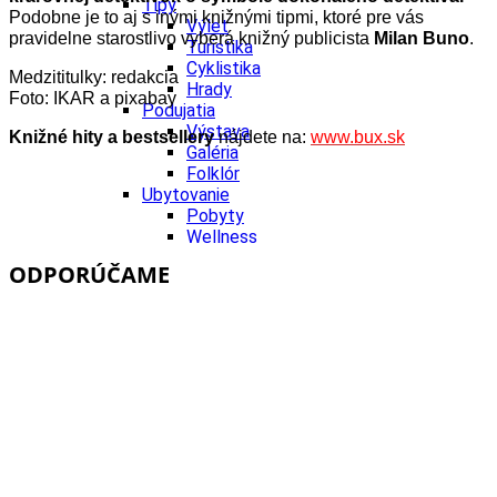
Tipy
Podobne je to aj s inými knižnými tipmi, ktoré pre vás
Výlet
pravidelne starostlivo vyberá knižný publicista
Milan Buno
.
Turistika
Cyklistika
Medzititulky: redakcia
Hrady
Foto: IKAR a pixabay
Podujatia
Výstava
Knižné hity a bestsellery
nájdete na:
www.bux.sk
Galéria
Folklór
Ubytovanie
Pobyty
Wellness
Gastro
ODPORÚČAME
Kaviarne
Kultúra a tradície
Kúpele
Šport a agroturistika
Školstvo
Ekonomika obchod a doprava