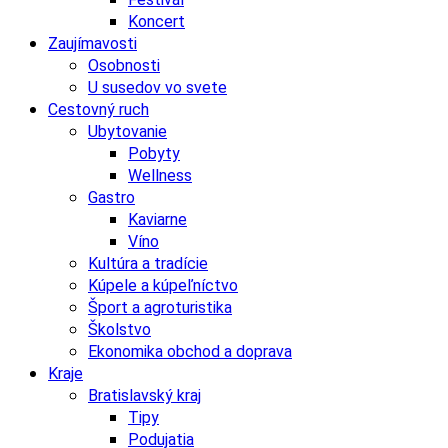
Koncert
Zaujímavosti
Osobnosti
U susedov vo svete
Cestovný ruch
Ubytovanie
Pobyty
Wellness
Gastro
Kaviarne
Víno
Kultúra a tradície
Kúpele a kúpeľníctvo
Šport a agroturistika
Školstvo
Ekonomika obchod a doprava
Kraje
Bratislavský kraj
Tipy
Podujatia