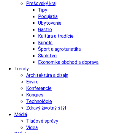
Prešovský kraj
Tipy
Podujatia
Ubytovanie
Gastro
Kultúra a tradície
Kúpele
Šport a agroturistika
Školstvo
Ekonomika obchod a doprava
Trendy
Architektúra a dizajn
Enviro
Konferencie
Kongres
Technológie
Zdravý životný štýl
Médiá
Tlačové správy
Videá