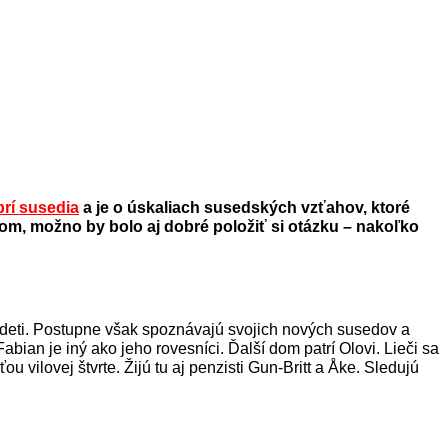
rí susedia
a je o úskaliach susedských vzťahov, ktoré
m, možno by bolo aj dobré položiť si otázku – nakoľko
ch deti. Postupne však spoznávajú svojich nových susedov a
abian je iný ako jeho rovesníci. Ďalší dom patrí Olovi. Lieči sa
ou vilovej štvrte.
Žijú tu aj penzisti Gun-Britt a Åke. Sledujú