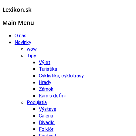
Lexikon.sk
Main Menu
O nás
Novinky
wow
Tipy
Výlet
Turistika
Cyklistika, cyklotrasy
Hrady
Zámok
Kam s deťmi
Podujatia
Výstava
Galéria
Divadlo
Folklór
Festival