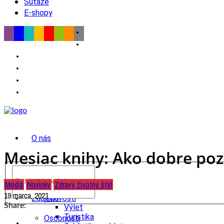
Súťaže
E-shopy
O nás
Mesiac knihy: Ako dobre poz
Novinky
Médiá
Novinky
Zdravý životný štýl
wow
19 marca, 2021
Tipy
Zaujímavosti
Share:
Výlet
Turistika
Osobnosti