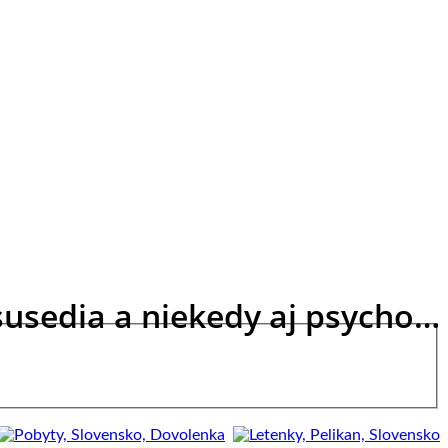
susedia a niekedy aj psycho…