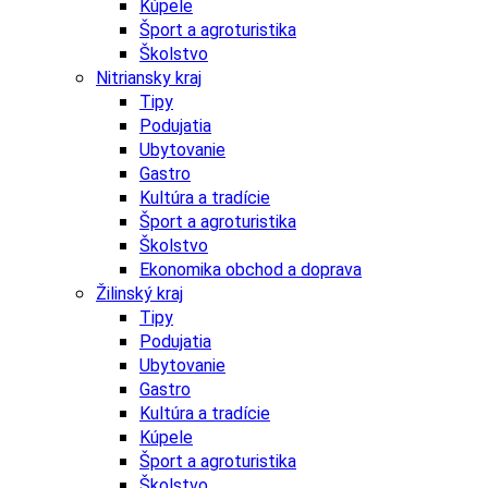
Kúpele
Šport a agroturistika
Školstvo
Nitriansky kraj
Tipy
Podujatia
Ubytovanie
Gastro
Kultúra a tradície
Šport a agroturistika
Školstvo
Ekonomika obchod a doprava
Žilinský kraj
Tipy
Podujatia
Ubytovanie
Gastro
Kultúra a tradície
Kúpele
Šport a agroturistika
Školstvo