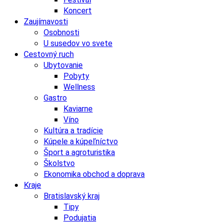
Koncert
Zaujímavosti
Osobnosti
U susedov vo svete
Cestovný ruch
Ubytovanie
Pobyty
Wellness
Gastro
Kaviarne
Víno
Kultúra a tradície
Kúpele a kúpeľníctvo
Šport a agroturistika
Školstvo
Ekonomika obchod a doprava
Kraje
Bratislavský kraj
Tipy
Podujatia