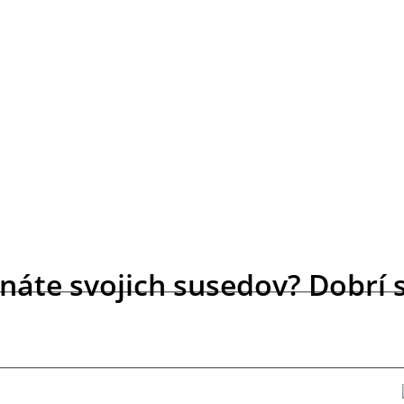
náte svojich susedov? Dobrí 