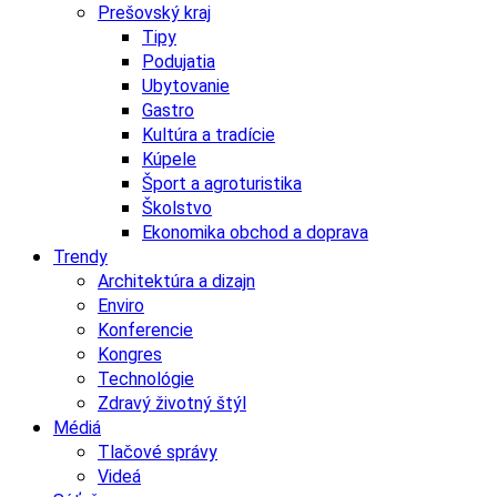
Prešovský kraj
Tipy
Podujatia
Ubytovanie
Gastro
Kultúra a tradície
Kúpele
Šport a agroturistika
Školstvo
Ekonomika obchod a doprava
Trendy
Architektúra a dizajn
Enviro
Konferencie
Kongres
Technológie
Zdravý životný štýl
Médiá
Tlačové správy
Videá