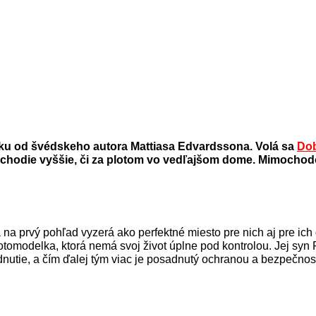
vku od švédskeho autora Mattiasa Edvardssona. Volá sa
Dob
schodie vyššie, či za plotom vo vedľajšom dome. Mimochodo
rá na prvý pohľad vyzerá ako perfektné miesto pre nich aj pre i
otomodelka, ktorá nemá svoj život úplne pod kontrolou. Jej syn F
nutie, a čím ďalej tým viac je posadnutý ochranou a bezpečnosť