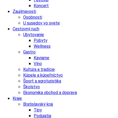
Koncert
Zaujímavosti
Osobnosti
U susedov vo svete
Cestovný ruch
Ubytovanie
Pobyty
Wellness
Gastro
Kaviarne
Víno
Kultúra a tradície
Kúpele a kúpeľníctvo
Šport a agroturistika
Školstvo
Ekonomika obchod a doprava
Kraje
Bratislavský kraj
Tipy
Podujatia