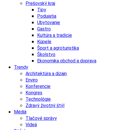
Prešovský kraj
Tipy
Podujatia
Ubytovanie
Gastro
Kultúra a tradície
Kúpele
Šport a agroturistika
Školstvo
Ekonomika obchod a doprava
Trendy
Architektúra a dizajn
Enviro
Konferencie
Kongres
Technológie
Zdravý životný štýl
Médiá
Tlačové správy
Videá