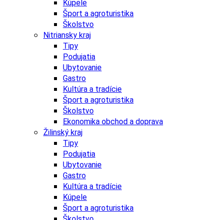
Kúpele
Šport a agroturistika
Školstvo
Nitriansky kraj
Tipy
Podujatia
Ubytovanie
Gastro
Kultúra a tradície
Šport a agroturistika
Školstvo
Ekonomika obchod a doprava
Žilinský kraj
Tipy
Podujatia
Ubytovanie
Gastro
Kultúra a tradície
Kúpele
Šport a agroturistika
Školstvo