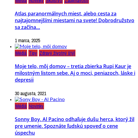
Médiá
Novinky
Školstvo
Zaujímavosti
Atlas paranormálnych miest, alebo cesta za
najtajomnejšími miestami na svete! Dobrodružstvo
sa začína…
1 marca, 2025
Médiá
Tipy
Zdravý životný štýl
Moje telo, môj domov – tretia zbierka Rupi Kaur je
milostným listom sebe. Aj o moci, peniazoch, láske i
depresii
30 augusta, 2021
Médiá
Novinky
Sonny Boy. Al Pacino odhaľuje dušu herca, ktorý žil
pre umenie. Spoznáte ľudskú spoveď o cene
úspechu