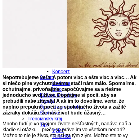
Školstvo
Ekonomika obchod a doprava
Trnavský kraj
Tipy
Výlet
Hrady
Zámok
Podujatia
Výstava
Galéria
Divadlo
Festival
Koncert
Gastro
Nepotrebujeme veľa. A potom viac a ešte viac a viac… Ak
Kaviarne
si niečo plne vychutnávame, stačí nám málo. Spomaľme,
Víno
ochutnajme, privoňajme, započúvajme sa a riešme
Kultúra a tradície
jednoducho svoj život. Doprajme si pocit, aby sa
Kúpele
prebudili naše zmysly! A ak im to dovolíme, verte, že
Šport a agroturistika
naplno prepukne pocit zo spokojného života a zažité
Školstvo
zázraky dokážu, že náš život bude úžasný…
Trenčiansky kraj
Mnoho ľudí je vo svojom živote nešťastných, nadáva naň a
Tipy
kladie si otázku – prečo sa práve im vo všetkom nedarí?
Výlet
Možno to nie je život, stojaci za tým zlým. Možno ste to vy
Turistika