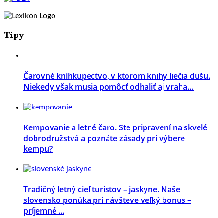
Tipy
Čarovné kníhkupectvo, v ktorom knihy liečia dušu.
Niekedy však musia pomôcť odhaliť aj vraha…
Kempovanie a letné čaro. Ste pripravení na skvelé
dobrodružstvá a poznáte zásady pri výbere
kempu?
Tradičný letný cieľ turistov – jaskyne. Naše
slovensko ponúka pri návšteve veľký bonus –
príjemné ...