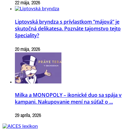
22 mája, 2026
Liptovská bryndza s prívlastkom “májová” je
skutočná delikatesa. Poznáte tajomstvo tejto
špeciality?
20 mája, 2026
Milka a MONOPOLY – ikonické duo sa spája v
kampani. Nakupovanie mení na súťaž o ...
29 apríla, 2026