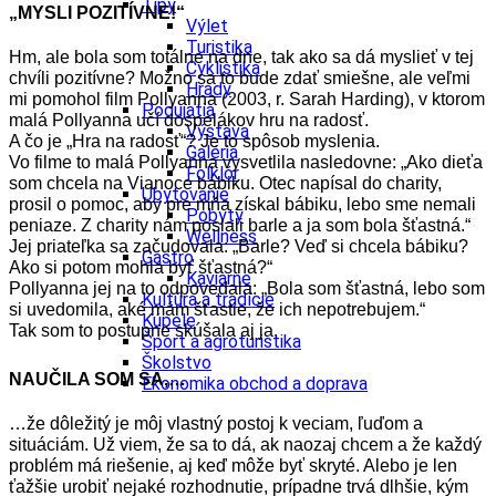
Tipy
„MYSLI POZITÍVNE!“
Výlet
Turistika
Hm, ale bola som totálne na dne, tak ako sa dá myslieť v tej
Cyklistika
chvíli pozitívne? Možno sa to bude zdať smiešne, ale veľmi
Hrady
mi pomohol film Pollyanna (2003, r. Sarah Harding), v ktorom
Podujatia
malá Pollyanna učí dospelákov hru na radosť.
Výstava
A čo je „Hra na radosť“? Je to spôsob myslenia.
Galéria
Vo filme to malá Pollyanna vysvetlila nasledovne: „Ako dieťa
Folklór
som chcela na Vianoce bábiku. Otec napísal do charity,
Ubytovanie
prosil o pomoc, aby pre mňa získal bábiku, lebo sme nemali
Pobyty
peniaze. Z charity nám poslali barle a ja som bola šťastná.“
Wellness
Jej priateľka sa začudovala: „Barle? Veď si chcela bábiku?
Gastro
Ako si potom mohla byť šťastná?“
Kaviarne
Pollyanna jej na to odpovedala: „Bola som šťastná, lebo som
Kultúra a tradície
si uvedomila, aké mám šťastie, že ich nepotrebujem.“
Kúpele
Tak som to postupne skúšala aj ja.
Šport a agroturistika
Školstvo
NAUČILA SOM SA,…
Ekonomika obchod a doprava
…že dôležitý je môj vlastný postoj k veciam, ľuďom a
situáciám. Už viem, že sa to dá, ak naozaj chcem a že každý
problém má riešenie, aj keď môže byť skryté. Alebo je len
ťažšie urobiť nejaké rozhodnutie, prípadne trvá dlhšie, kým