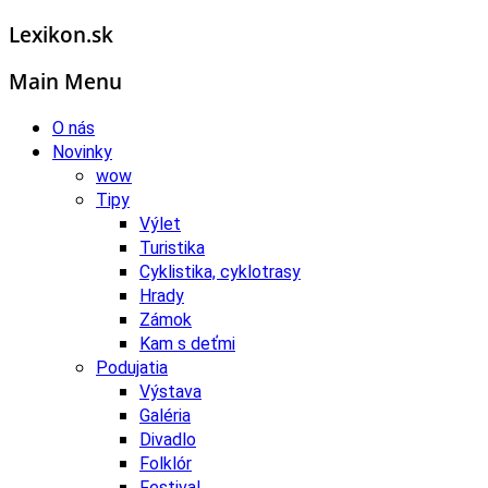
Lexikon.sk
Main Menu
O nás
Novinky
wow
Tipy
Výlet
Turistika
Cyklistika, cyklotrasy
Hrady
Zámok
Kam s deťmi
Podujatia
Výstava
Galéria
Divadlo
Folklór
Festival