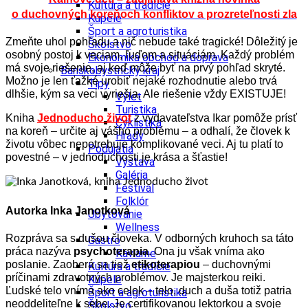
Kultúra a tradície
o duchovných koreňoch konfliktov a prozreteľnosti zla
Kúpele
Šport a agroturistika
Zmeňte uhol pohľadu a nič nebude také tragické! Dôležitý je
Školstvo
osobný postoj k veciam, ľuďom a situáciám. Každý problém
Ekonomika obchod a doprava
má svoje riešenie, aj keď môže byť na prvý pohľad skryté.
Banskobystrický kraj
Možno je len ťažké urobiť nejaké rozhodnutie alebo trvá
Tipy
dlhšie, kým sa veci vyriešia. Ale riešenie vždy EXISTUJE!
Výlet
Turistika
Kniha
Jednoducho život
z vydavateľstva Ikar pomôže prísť
Cyklistika
na koreň – určite aj vášho problému – a odhalí, že človek k
Hrady
životu vôbec nepotrebuje komplikované veci. Aj tu platí to
Podujatia
povestné – v jednoduchosti je krása a šťastie!
Výstava
Galéria
Festival
Folklór
Autorka Inka Janotková
Ubytovanie
Wellness
Rozpráva sa s dušou človeka. V odborných kruhoch sa táto
Gastro
práca nazýva
psychoterapia
. Ona ju však vníma ako
Kaviarne
poslanie. Zaoberá sa tiež
etikoterapiou
– duchovnými
Kultúra a tradície
príčinami zdravotných problémov. Je majsterkou reiki.
Kúpele
Ľudské telo vníma ako celok – telo, duch a duša totiž patria
Šport a agroturistika
neoddeliteľne k sebe. Je certifikovanou lektorkou a svoje
Školstvo