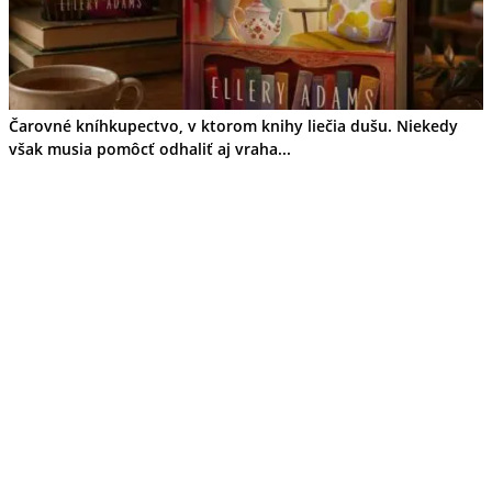
Čarovné kníhkupectvo, v ktorom knihy liečia dušu. Niekedy
však musia pomôcť odhaliť aj vraha...