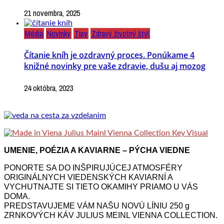
21 novembra, 2025
Médiá
Novinky
Tipy
Zdravý životný štýl
Čítanie kníh je ozdravný proces. Ponúkame 4
knižné novinky pre vaše zdravie, dušu aj mozog
24 októbra, 2023
UMENIE, POÉZIA A KAVIARNE – PÝCHA VIEDNE
PONORTE SA DO INŠPIRUJÚCEJ ATMOSFÉRY
ORIGINÁLNYCH VIEDENSKÝCH KAVIARNÍ A
VYCHUTNAJTE SI TIETO OKAMIHY PRIAMO U VÁS
DOMA.
PREDSTAVUJEME VÁM NAŠU NOVÚ LÍNIU 250 g
ZRNKOVÝCH KÁV JULIUS MEINL VIENNA COLLECTION.