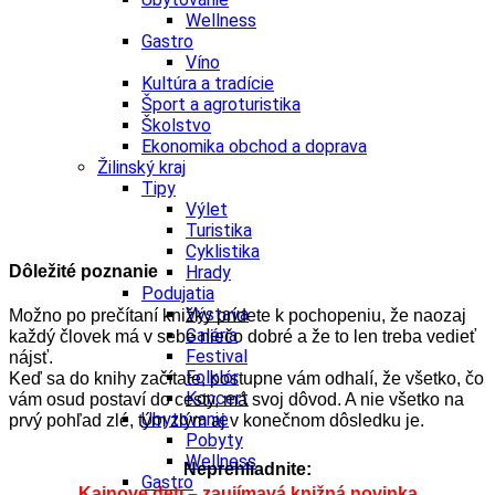
Wellness
Gastro
Víno
Kultúra a tradície
Šport a agroturistika
Školstvo
Ekonomika obchod a doprava
Žilinský kraj
Tipy
Výlet
Turistika
Cyklistika
Dôležité poznanie
Hrady
Podujatia
Výstava
Možno po prečítaní knižky prídete k pochopeniu, že naozaj
Galéria
každý človek má v sebe niečo dobré a že to len treba vedieť
Festival
nájsť.
Folklór
Keď sa do knihy začítate, postupne vám odhalí, že všetko, čo
Koncert
vám osud postaví do cesty, má svoj dôvod. A nie všetko na
Ubytovanie
prvý pohľad zlé, tým zlým aj v konečnom dôsledku je.
Pobyty
Wellness
Neprehliadnite:
Gastro
Kainove deti – zaujímavá knižná novinka