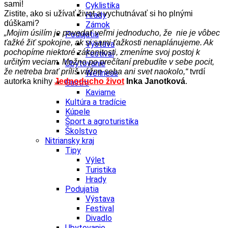
sami!
Cyklistika
Zistite, ako si užívať život a vychutnávať si ho plnými
Hrady
dúškami?
Zámok
„Mojim úsilím je povedať veľmi jednoducho, že nie je vôbec
Podujatia
ťažké žiť spokojne, ak si sami ťažkosti nenaplánujeme. Ak
Výstava
pochopíme niektoré zákonitosti, zmeníme svoj postoj k
Festival
určitým veciam. Možno po prečítaní prebudíte v sebe pocit,
Ubytovanie
že netreba brať príliš vážne seba ani svet naokolo,“
tvrdí
Wellness
autorka knihy
Jednoducho život
Inka Janotková
.
Gastro
Kaviarne
Kultúra a tradície
Kúpele
Šport a agroturistika
Školstvo
Nitriansky kraj
Tipy
Výlet
Turistika
Hrady
Podujatia
Výstava
Festival
Divadlo
Ubytovanie