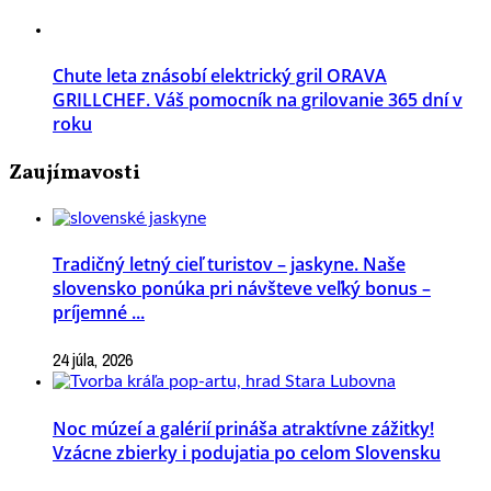
Chute leta znásobí elektrický gril ORAVA
GRILLCHEF. Váš pomocník na grilovanie 365 dní v
roku
Zaujímavosti
Tradičný letný cieľ turistov – jaskyne. Naše
slovensko ponúka pri návšteve veľký bonus –
príjemné ...
24 júla, 2026
Noc múzeí a galérií prináša atraktívne zážitky!
Vzácne zbierky i podujatia po celom Slovensku