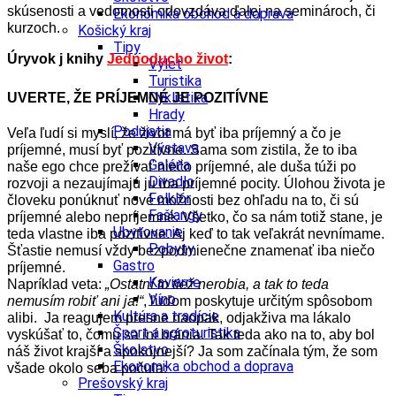
skúsenosti a vedomosti odovzdáva ďalej na seminároch, či
Ekonomika obchod a doprava
kurzoch.
Košický kraj
Tipy
Úryvok j knihy
Jednoducho život
:
Výlet
Turistika
Cyklistika
UVERTE, ŽE PRÍJEMNÉ JE POZITÍVNE
Hrady
Podujatia
Veľa ľudí si myslí, že život má byť iba príjemný a čo je
Výstava
príjemné, musí byť pozitívne. Sama som zistila, že to iba
Galéria
naše ego chce prežívať niečo príjemné, ale duša túži po
Divadlo
rozvoji a nezaujímajú ju iba príjemné pocity. Úlohou života je
Folklór
človeku ponúknuť nové možnosti bez ohľadu na to, či sú
Fašiangy
príjemné alebo nepríjemné. Všetko, čo sa nám totiž stane, je
Ubytovanie
teda vlastne iba pozitívne. Aj keď to tak veľakrát nevnímame.
Pobyty
Šťastie nemusí vždy bezpodmienečne znamenať iba niečo
Gastro
príjemné.
Kaviarne
Napríklad veta:
„Ostatní to tiež nerobia, a tak to teda
Víno
nemusím robiť ani ja!“
, ľuďom poskytuje určitým spôsobom
Kultúra a tradície
alibi. Ja reagujem presne naopak, odjakživa ma lákalo
Šport a agroturistika
vyskúšať to, čomu sa iní bránia. Tak teda ako na to, aby bol
Školstvo
náš život krajší a spokojnejší? Ja som začínala tým, že som
Ekonomika obchod a doprava
všade okolo seba počula:
Prešovský kraj