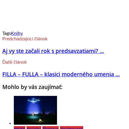
Tags
Knihy
Predchádzajúci článok
Aj vy ste začali rok s predsavzatiami? ...
Ďalší článok
FILLA – FULLA – klasici moderného umenia ...
Mohlo by vás zaujímať: