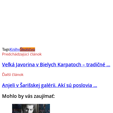
Tags
Knihy
Školstvo
Predchádzajúci článok
Veľká Javorina v Bielych Karpatoch – tradičné ...
Ďalší článok
Anjeli v Šarišskej galérii. Akí sú poslovia ...
Mohlo by vás zaujímať: