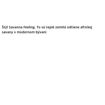
Štýl Savanna Feeling. To sú teplé zemité odtiene africkej
savany v modernom bývaní