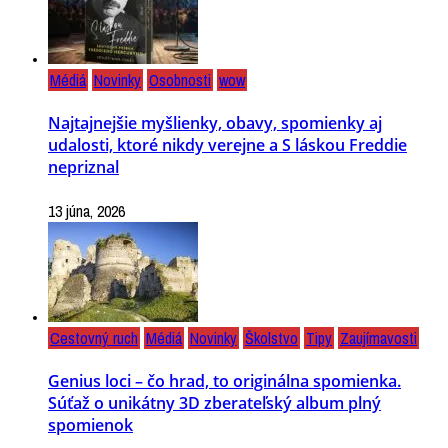
Médiá
Novinky
Osobnosti
wow
Najtajnejšie myšlienky, obavy, spomienky aj
udalosti, ktoré nikdy verejne a S láskou Freddie
nepriznal
13 júna, 2026
Cestovný ruch
Médiá
Novinky
Školstvo
Tipy
Zaujímavosti
Genius loci – čo hrad, to originálna spomienka.
Súťaž o unikátny 3D zberateľský album plný
spomienok