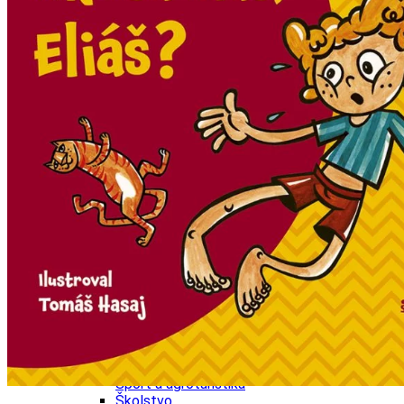
Kultúra a tradície
Kúpele
Šport a agroturistika
Školstvo
Ekonomika obchod a doprava
Banskobystrický kraj
Tipy
Výlet
Turistika
Cyklistika
Hrady
Podujatia
Výstava
Galéria
Festival
Folklór
Ubytovanie
Wellness
Gastro
Kaviarne
Kultúra a tradície
Kúpele
Šport a agroturistika
Školstvo