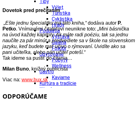
Tipy
Výlet
Dovetok pred prečítaním
Turistika
Cyklistika
„Ešte jednu špecialitku má táto kniha,“
dodáva autor
P.
Hrady
Petko
. Vnímavémi čitateľovi neunikne toto:
„Mini básnička
Podujatia
na úvod každej kapitoly. Ak máte radi poéziu, tak sa jednu
Výstava
naučíte za pár minút a predvediete sa v škole na slovenskom
Galéria
jazyku, keď budete mať učivo o rýmovaní. Uvidíte ako sa
Folklór
pani učiteľka, alebo pán učiteľ poteší.“
Ubytovanie
Tak ideme sa pustiť do čítania…
Pobyty
Wellness
Milan Buno
, knižný publicista
Gastro
Kaviarne
Viac na:
www.bux.sk
Kultúra a tradície
Kúpele
ODPORÚČAME
Šport a agroturistika
Školstvo
Ekonomika obchod a doprava