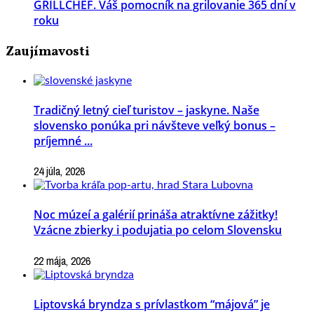
GRILLCHEF. Váš pomocník na grilovanie 365 dní v
roku
Zaujímavosti
Tradičný letný cieľ turistov – jaskyne. Naše
slovensko ponúka pri návšteve veľký bonus –
príjemné ...
24 júla, 2026
Noc múzeí a galérií prináša atraktívne zážitky!
Vzácne zbierky i podujatia po celom Slovensku
22 mája, 2026
Liptovská bryndza s prívlastkom “májová” je