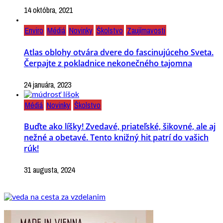
14 októbra, 2021
Enviro
Médiá
Novinky
Školstvo
Zaujímavosti
Atlas oblohy otvára dvere do fascinujúceho Sveta.
Čerpajte z pokladnice nekonečného tajomna
24 januára, 2023
Médiá
Novinky
Školstvo
Buďte ako líšky! Zvedavé, priateľské, šikovné, ale aj
nežné a obetavé. Tento knižný hit patrí do vašich
rúk!
31 augusta, 2024