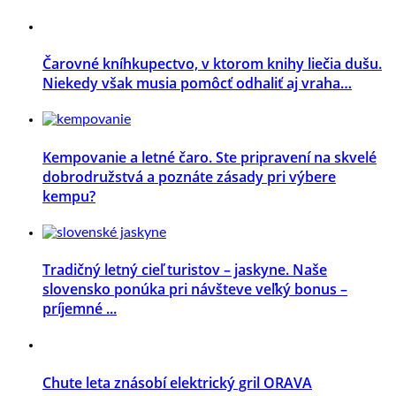
Čarovné kníhkupectvo, v ktorom knihy liečia dušu.
Niekedy však musia pomôcť odhaliť aj vraha…
Kempovanie a letné čaro. Ste pripravení na skvelé
dobrodružstvá a poznáte zásady pri výbere
kempu?
Tradičný letný cieľ turistov – jaskyne. Naše
slovensko ponúka pri návšteve veľký bonus –
príjemné ...
Chute leta znásobí elektrický gril ORAVA