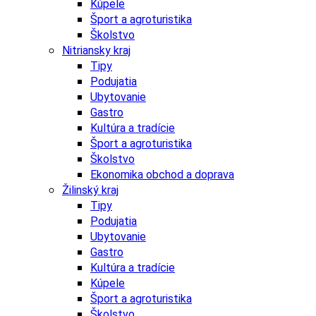
Kúpele
Šport a agroturistika
Školstvo
Nitriansky kraj
Tipy
Podujatia
Ubytovanie
Gastro
Kultúra a tradície
Šport a agroturistika
Školstvo
Ekonomika obchod a doprava
Žilinský kraj
Tipy
Podujatia
Ubytovanie
Gastro
Kultúra a tradície
Kúpele
Šport a agroturistika
Školstvo