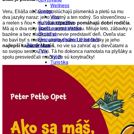
Wellness
Gastro
Veru, Eliáša občas neposlúchajú písmenká a pletú sa mu
Víno
dva jazyky naraz: jeho vlastný a ten rodný. So slovenčinou –
Kultúra a tradície
a nielen s ňou – mu však
trpezlivo pomáhajú dobrí rodičia
.
Šport a agroturistika
Má aj o dva roky staršiu sestru Viktóriu.
Miluje leto, zábavky v
Školstvo
bazéne a bez sladkostí si nevie predstaviť deň. Oveľa viac
Ekonomika obchod a doprava
ho baví byť s niekým, ako byť sám. Už od škôlky je jeho
Žilinský kraj
najlepší kamarát Matúš
, no vie sa zahrať aj s dievčatami a
Tipy
so svojou sestrou Viki. Tá ho dokonca namotala na plyšáky a
Výlet
spolu presviedčali mačky, že sú korytnačky!
Turistika
Cyklistika
Hrady
Podujatia
Výstava
Galéria
Festival
Folklór
Koncert
Ubytovanie
Pobyty
Wellness
Gastro