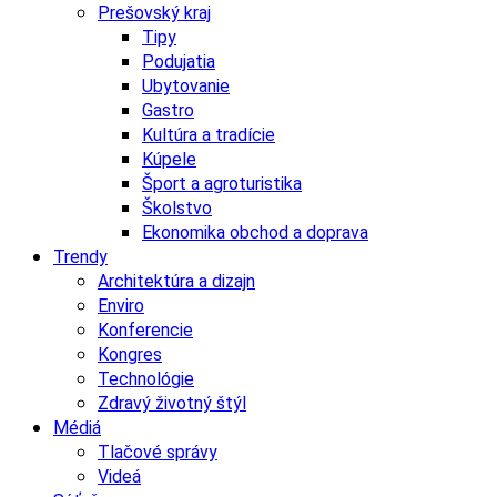
Prešovský kraj
Tipy
Podujatia
Ubytovanie
Gastro
Kultúra a tradície
Kúpele
Šport a agroturistika
Školstvo
Ekonomika obchod a doprava
Trendy
Architektúra a dizajn
Enviro
Konferencie
Kongres
Technológie
Zdravý životný štýl
Médiá
Tlačové správy
Videá