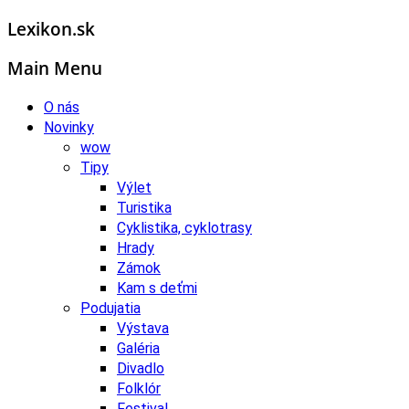
Lexikon.sk
Main Menu
O nás
Novinky
wow
Tipy
Výlet
Turistika
Cyklistika, cyklotrasy
Hrady
Zámok
Kam s deťmi
Podujatia
Výstava
Galéria
Divadlo
Folklór
Festival