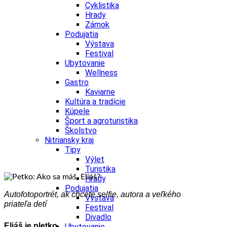
Cyklistika
Hrady
Zámok
Podujatia
Výstava
Festival
Ubytovanie
Wellness
Gastro
Kaviarne
Kultúra a tradície
Kúpele
Šport a agroturistika
Školstvo
Nitriansky kraj
Tipy
Výlet
Turistika
Hrady
Podujatia
Autofotoportrét, ak chcete selfie, autora a veľkého
Výstava
priateľa detí
Festival
Divadlo
Eliáš je pletko…
Ubytovanie