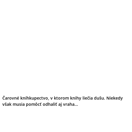
Čarovné kníhkupectvo, v ktorom knihy liečia dušu. Niekedy
však musia pomôcť odhaliť aj vraha...