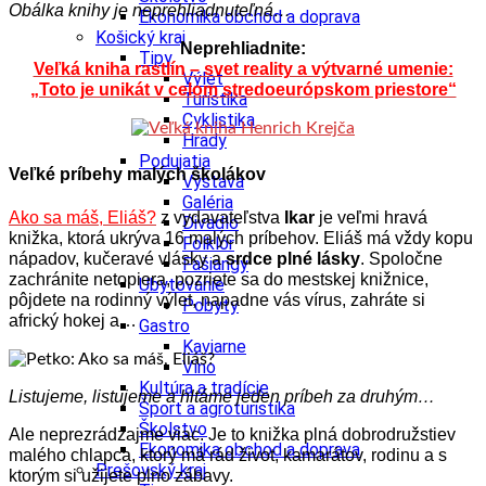
Obálka knihy je neprehliadnuteľná…
Ekonomika obchod a doprava
Košický kraj
Neprehliadnite:
Tipy
Veľká kniha rastlín – svet reality a výtvarné umenie:
Výlet
„Toto je unikát v celom stredoeurópskom priestore“
Turistika
Cyklistika
Hrady
Podujatia
Veľké príbehy malých školákov
Výstava
Galéria
Ako sa máš, Eliáš?
z vydavateľstva
Ikar
je veľmi hravá
Divadlo
knižka, ktorá ukrýva 16 malých príbehov. Eliáš má vždy kopu
Folklór
nápadov, kučeravé vlásky a
srdce plné lásky
. Spoločne
Fašiangy
zachránite netopiera, pozriete sa do mestskej knižnice,
Ubytovanie
pôjdete na rodinný výlet, napadne vás vírus, zahráte si
Pobyty
africký hokej a…
Gastro
Kaviarne
Víno
Kultúra a tradície
Listujeme, listujeme a hltáme jeden príbeh za druhým…
Šport a agroturistika
Školstvo
Ale neprezrádzajme viac. Je to knižka plná dobrodružstiev
Ekonomika obchod a doprava
malého chlapca, ktorý má rád život, kamarátov, rodinu a s
Prešovský kraj
ktorým si užijete plno zábavy.