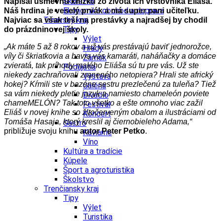
Školstvo
Napísal úsmevnú knižku zo života ich vrstovníka Eliáša.
Ekonomika obchod a doprava
Náš hrdina je v
eselý prvák a má super pani učiteľku.
Trnavský kraj
Najviac sa však teší na prestávky a najradšej by chodil
Tipy
do prázdninovej školy.
Výlet
„Ak máte 5 až 8 rokov a už vás prestávajú baviť jednorožce,
Hrady
víly či škriatkovia a bavia vás kamaráti, naháňačky a domáce
Zámok
zvieratá, tak príhody malého Eliáša sú tu pre vás. Už ste
Podujatia
niekedy zachraňovali zraneného netopiera? Hrali ste africký
Výstava
hokej? Kŕmili ste v bazéne sestru prezlečenú za tuleňa? Tiež
Galéria
sa vám niekedy pletie jazyk a namiesto chameleón poviete
Divadlo
chameMELÓN? Tak toto všetko a ešte omnoho viac zažil
Festival
Eliáš v novej knihe so žltočerveným obalom a ilustráciami od
Koncert
Tomáša Hasaja, ktorý kreslil aj čiernobieleho Adama,“
Gastro
približuje svoju knihu
autor Peter Petko
.
Kaviarne
Víno
Kultúra a tradície
Kúpele
Šport a agroturistika
Školstvo
Trenčiansky kraj
Tipy
Výlet
Turistika