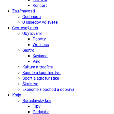
Koncert
Zaujímavosti
Osobnosti
U susedov vo svete
Cestovný ruch
Ubytovanie
Pobyty
Wellness
Gastro
Kaviarne
Víno
Kultúra a tradície
Kúpele a kúpeľníctvo
Šport a agroturistika
Školstvo
Ekonomika obchod a doprava
Kraje
Bratislavský kraj
Tipy
Podujatia