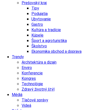
Prešovský kraj
Tipy
Podujatia
Ubytovanie
Gastro
Kultúra a tradície
Kúpele
Šport a agroturistika
Školstvo
Ekonomika obchod a doprava
Trendy
Architektúra a dizajn
Enviro
Konferencie
Kongres
Technológie
Zdravý životný štýl
Médiá
Tlačové správy
Videá