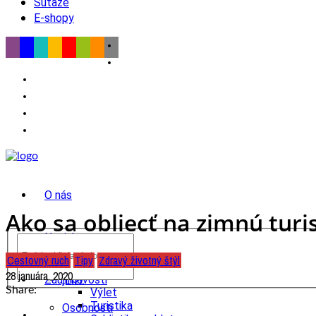
Súťaže
E-shopy
O nás
Ako sa obliecť na zimnú turis
Novinky
Cestovný ruch
Tipy
Zdravý životný štýl
wow
28 januára, 2020
Tipy
Zaujímavosti
Share:
Výlet
Turistika
Osobnosti