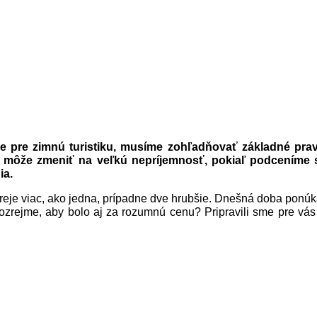
re zimnú turistiku, musíme zohľadňovať základné pravidl
sa môže zmeniť na veľkú nepríjemnosť, pokiaľ podceníme s
ia.
hreje viac, ako jedna, prípadne dve hrubšie. Dnešná doba ponú
zrejme, aby bolo aj za rozumnú cenu? Pripravili sme pre vás zo