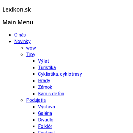
Lexikon.sk
Main Menu
O nás
Novinky
wow
Tipy
Výlet
Turistika
Cyklistika, cyklotrasy
Hrady
Zámok
Kam s deťmi
Podujatia
Výstava
Galéria
Divadlo
Folklór
Festival