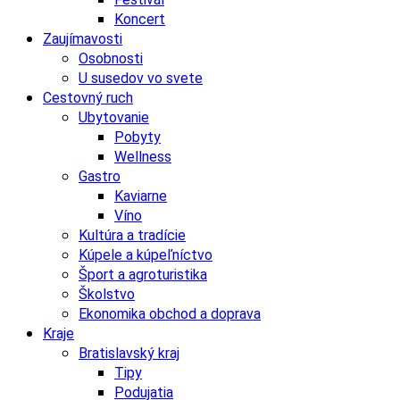
Koncert
Zaujímavosti
Osobnosti
U susedov vo svete
Cestovný ruch
Ubytovanie
Pobyty
Wellness
Gastro
Kaviarne
Víno
Kultúra a tradície
Kúpele a kúpeľníctvo
Šport a agroturistika
Školstvo
Ekonomika obchod a doprava
Kraje
Bratislavský kraj
Tipy
Podujatia