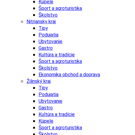
Kúpele
Šport a agroturistika
Školstvo
Nitriansky kraj
Tipy
Podujatia
Ubytovanie
Gastro
Kultúra a tradície
Šport a agroturistika
Školstvo
Ekonomika obchod a doprava
Žilinský kraj
Tipy
Podujatia
Ubytovanie
Gastro
Kultúra a tradície
Kúpele
Šport a agroturistika
Školstvo