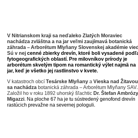
V Nitrianskom kraji sa neďaleko
Zlatých Moraviec
nachádza zvláštna a na jar veľmi zaujímavá botanická
záhrada – Arborétum Mlyňany Slovenskej akadémie vied
Sú v nej
cenné zbierky drevín, ktoré boli vysadené podľ
fytogeografických oblastí.
Pre milovníkov prírody je
arborétum skvelým tipom na romantický výlet najmä na
jar, keď je všetko jej rastlinstvo v kvete.
V katastroch obcí
Tesárske Mlyňany
a
Vieska nad Žitavou
sa nachádza
botanická záhrada – Arborétum Mlyňany SAV.
Založil ho v roku 1892 uhorský šľachtic
Dr. Štefan Ambrózy
Migazzi
.
Na ploche 67 ha je tu sústredený genofond drevín
rastúcich prevažne na severnej pologuli
.