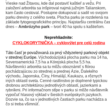
Vieske nad Žitavou, kde dal postaviť kaštieľ a vežu. Pri
založení arboréta sa inšpiroval najmä južným Talianskom,
kam často cestoval. Postupne dokupoval a sadil vo svojom
parku dreviny z celého sveta. Plocha parku je rozdelená na
základe fytogeografického princípu. Najstaršiu centrálnu čas
dnes –
Ambrózyho park
– tvorí 40 ha spolu s kaštieľom.
Neprehliadnite:
CYKLOKORYTNIČKA – cyklovýlet pre celú rodinu
Táto časť je považovaná za prvý vždyzelený parkový objekt
v strednej Európe.
Východoázijská plocha parku ma 14 ha,
Severoamerická 7,5 ha a Kórejská plocha 5,5 ha.
Návštevníci arboréta sa tu môžu oboznámiť s flórou
pochádzajúcou zo strednej a prednej Ázie, Ďalekého
východu, Japonska, Číny, Himalájí, Kaukazu, a rôznych
iných oblastí sveta. Cenné rastlinstvo je doplnené typickou
drobnou architektúrou jednotlivých oblastí, jazierkami a
rybníkmi. Pri informačnom stĺpe v parku si môže návštevník
vypočuť hlasový výklad v šiestich európskych jazykoch.
Dozvie sa, čo sa v jednotlivých častiach parku nachádza a
čo si treba všimnúť.