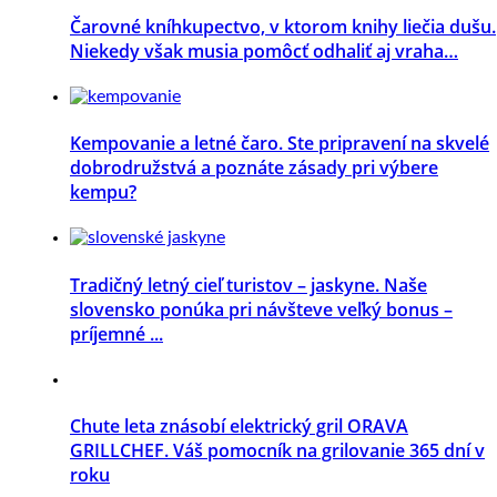
Čarovné kníhkupectvo, v ktorom knihy liečia dušu.
Niekedy však musia pomôcť odhaliť aj vraha…
Kempovanie a letné čaro. Ste pripravení na skvelé
dobrodružstvá a poznáte zásady pri výbere
kempu?
Tradičný letný cieľ turistov – jaskyne. Naše
slovensko ponúka pri návšteve veľký bonus –
príjemné ...
Chute leta znásobí elektrický gril ORAVA
GRILLCHEF. Váš pomocník na grilovanie 365 dní v
roku