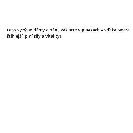
Leto vyzýva: dámy a páni, zažiarte v plavkách – vďaka Neere
štíhlejší, plní sily a vitality!