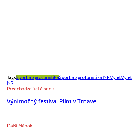
Tags
Šport a agroturistika
Šport a agroturistika NR
Výlet
Výlet
NR
Predchádzajúci článok
Výnimočný festival Pilot v Trnave
Ďalší článok