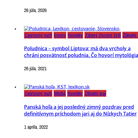
26 júla, 2026
Cestovný ruch
Enviro
Novinky
Zdravý životný štýl
Žilinský 
Poludnica – symbol Liptova; má dva vrcholy a
chráni posvätnosť poludnia. Čo hovorí mytológi
26 júla, 2021
Cestovný ruch
Médiá
Novinky
Žilinský kraj
Panská hoľa a jej posledný zimný pozdrav pred
definitívnym príchodom jari aj do Nízkych Tatier
1 apríla, 2022