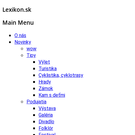
Lexikon.sk
Main Menu
O nás
Novinky
wow
Tipy
Výlet
Turistika
Cyklistika, cyklotrasy
Hrady
Zámok
Kam s deťmi
Podujatia
Výstava
Galéria
Divadlo
Folklór
Festival