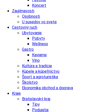
Koncert
Zaujímavosti
Osobnosti
U susedov vo svete
Cestovný ruch
Ubytovanie
Pobyty
Wellness
Gastro
Kaviarne
Víno
Kultúra a tradície
Kúpele a kúpeľníctvo
Šport a agroturistika
Školstvo
Ekonomika obchod a doprava
Kraje
Bratislavský kraj
Tipy
Podujatia