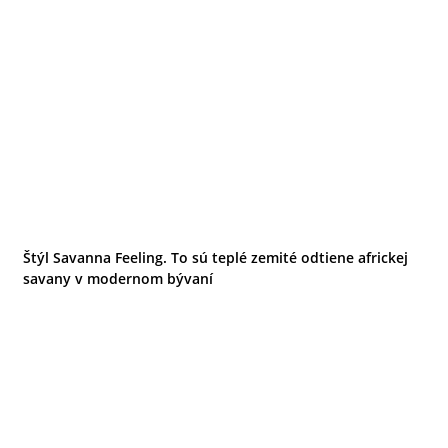
Štýl Savanna Feeling. To sú teplé zemité odtiene africkej
savany v modernom bývaní