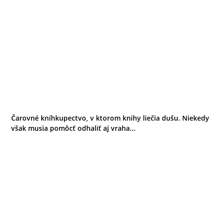
Čarovné kníhkupectvo, v ktorom knihy liečia dušu. Niekedy
však musia pomôcť odhaliť aj vraha...