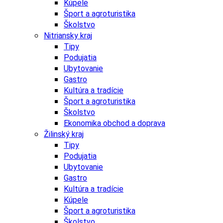
Kúpele
Šport a agroturistika
Školstvo
Nitriansky kraj
Tipy
Podujatia
Ubytovanie
Gastro
Kultúra a tradície
Šport a agroturistika
Školstvo
Ekonomika obchod a doprava
Žilinský kraj
Tipy
Podujatia
Ubytovanie
Gastro
Kultúra a tradície
Kúpele
Šport a agroturistika
Školstvo