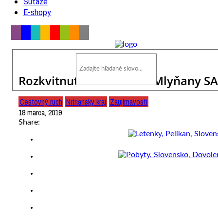
Súťaže
E-shopy
Rozkvitnuté Arborétum Mlyňany S
Cestovný ruch
Nitriansky kraj
Zaujímavosti
18 marca, 2019
Share: