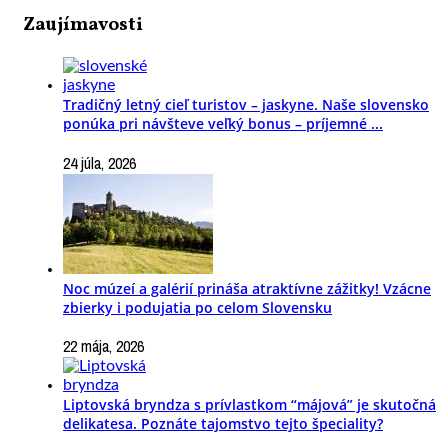
Zaujímavosti
Tradičný letný cieľ turistov – jaskyne. Naše slovensko
ponúka pri návšteve veľký bonus – príjemné ...
24 júla, 2026
Noc múzeí a galérií prináša atraktívne zážitky! Vzácne
zbierky i podujatia po celom Slovensku
22 mája, 2026
Liptovská bryndza s prívlastkom “májová” je skutočná
delikatesa. Poznáte tajomstvo tejto špeciality?