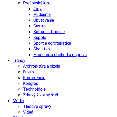
Prešovský kraj
Tipy
Podujatia
Ubytovanie
Gastro
Kultúra a tradície
Kúpele
Šport a agroturistika
Školstvo
Ekonomika obchod a doprava
Trendy
Architektúra a dizajn
Enviro
Konferencie
Kongres
Technológie
Zdravý životný štýl
Médiá
Tlačové správy
Videá