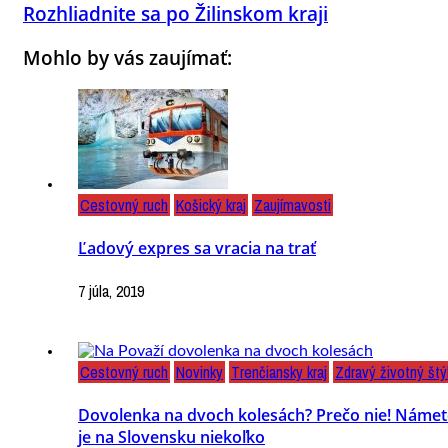
Rozhliadnite sa po Žilinskom kraji
Mohlo by vás zaujímať:
Cestovný ruch
Košický kraj
Zaujímavosti
Ľadový expres sa vracia na trať
7 júla, 2019
Cestovný ruch
Novinky
Trenčiansky kraj
Zdravý životný štý
Dovolenka na dvoch kolesách? Prečo nie! Náme
je na Slovensku niekoľko