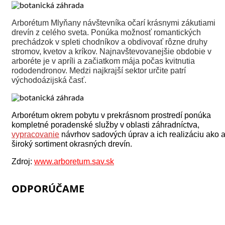
Arborétum Mlyňany návštevníka očarí krásnymi zákutiami
drevín z celého sveta. Ponúka možnosť romantických
prechádzok v spleti chodníkov a obdivovať rôzne druhy
stromov, kvetov a kríkov. Najnavštevovanejšie obdobie v
arboréte je v apríli a začiatkom mája počas kvitnutia
rododendronov. Medzi najkrajší sektor určite patrí
východoázijská časť.
Arborétum okrem pobytu v prekrásnom prostredí ponúka
kompletné poradenské služby v oblasti záhradníctva,
vypracovanie
návrhov sadových úprav a ich realizáciu ako a
široký sortiment okrasných drevín.
Zdroj:
www.arboretum.sav.sk
ODPORÚČAME