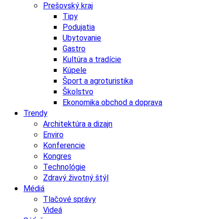
Prešovský kraj
Tipy
Podujatia
Ubytovanie
Gastro
Kultúra a tradície
Kúpele
Šport a agroturistika
Školstvo
Ekonomika obchod a doprava
Trendy
Architektúra a dizajn
Enviro
Konferencie
Kongres
Technológie
Zdravý životný štýl
Médiá
Tlačové správy
Videá