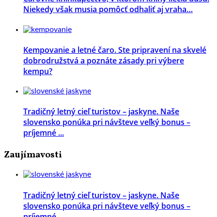
Niekedy však musia pomôcť odhaliť aj vraha…
Kempovanie a letné čaro. Ste pripravení na skvelé
dobrodružstvá a poznáte zásady pri výbere
kempu?
Tradičný letný cieľ turistov – jaskyne. Naše
slovensko ponúka pri návšteve veľký bonus –
príjemné ...
Zaujímavosti
Tradičný letný cieľ turistov – jaskyne. Naše
slovensko ponúka pri návšteve veľký bonus –
príjemné ...