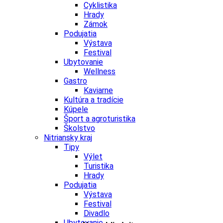
Cyklistika
Hrady
Zámok
Podujatia
Výstava
Festival
Ubytovanie
Wellness
Gastro
Kaviarne
Kultúra a tradície
Kúpele
Šport a agroturistika
Školstvo
Nitriansky kraj
Tipy
Výlet
Turistika
Hrady
Podujatia
Výstava
Festival
Divadlo
Ubytovanie