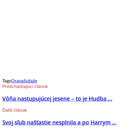
Tags
Orava
Súťaže
Predchádzajúci článok
Vôňa nastupujúcej jesene – to je Hudba ...
Ďalší článok
Svoj sľub našťastie nesplnila a po Harrym ...