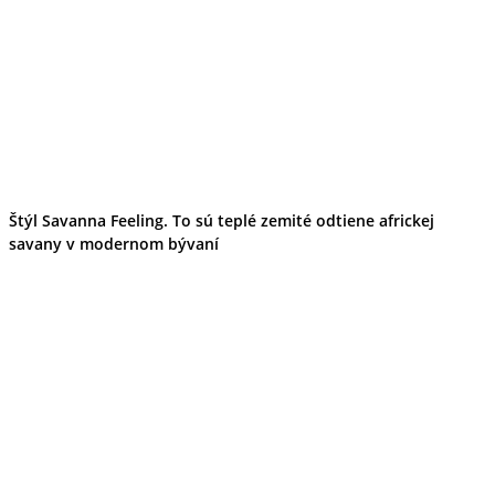
Tipy
Výlet
Turistika
Cyklistika
Hrady
Podujatia
Výstava
Galéria
Folklór
Ubytovanie
Pobyty
Štýl Savanna Feeling. To sú teplé zemité odtiene africkej
Wellness
savany v modernom bývaní
Gastro
Kaviarne
Kultúra a tradície
Kúpele
Šport a agroturistika
Školstvo
Ekonomika obchod a doprava