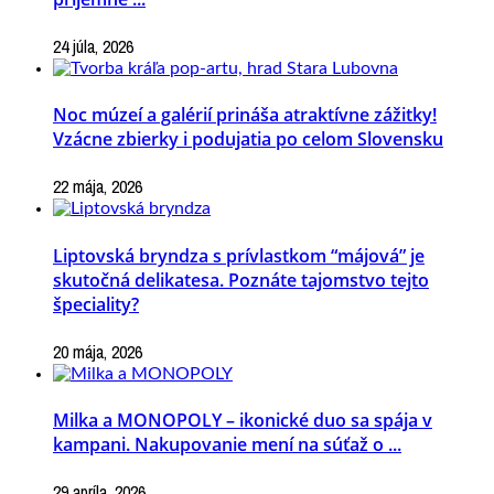
24 júla, 2026
Noc múzeí a galérií prináša atraktívne zážitky!
Vzácne zbierky i podujatia po celom Slovensku
22 mája, 2026
Liptovská bryndza s prívlastkom “májová” je
skutočná delikatesa. Poznáte tajomstvo tejto
špeciality?
20 mája, 2026
Milka a MONOPOLY – ikonické duo sa spája v
kampani. Nakupovanie mení na súťaž o ...
29 apríla, 2026