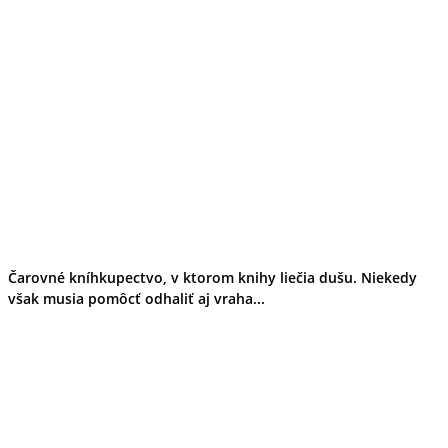
Ekonomika obchod a doprava
Košický kraj
Tipy
Výlet
Turistika
Cyklistika
Hrady
Podujatia
Výstava
Galéria
Divadlo
Folklór
Fašiangy
Ubytovanie
Čarovné kníhkupectvo, v ktorom knihy liečia dušu. Niekedy
Pobyty
však musia pomôcť odhaliť aj vraha...
Gastro
Kaviarne
Víno
Kultúra a tradície
Šport a agroturistika
Školstvo
Ekonomika obchod a doprava
Prešovský kraj