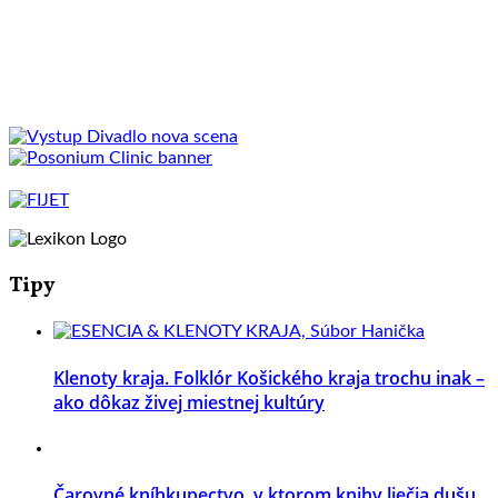
Tipy
Klenoty kraja. Folklór Košického kraja trochu inak –
ako dôkaz živej miestnej kultúry
Čarovné kníhkupectvo, v ktorom knihy liečia dušu.