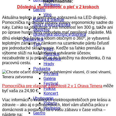
Neprehliadnite:
Wellness
Dôsledná starostlivosť o pleť v 2 krokoch
Gastro
Víno
Aktuálna teplota je prehľadne zobrazená na LED displeji.
Kultúra a tradície
Pomocníčka na dvojitú úpravu vlasov ergonomicky sadne do
Šport a agroturistika
ruky. Ľahko sa obsluhuje a má hmotnosť len 300 g, takže ani
Školstvo
po úprave hustej hrivy nebudete mať presilené zápästie. Má
Ekonomika obchod a doprava
0
dlhú elektrickú šnúru s kĺbom otočným o 360
, je vybavená
Žilinský kraj
teplotným zámkom a zámkom na uzamknutie pántu čeľustí
Tipy
pre jednoduché skladovanie. Keďže sa ľahko prenáša a
Výlet
výborne slúži na každodenné vytváranie účesov,
Turistika
nezabudnite si ju pribaliť aj do batožiny na dovolenku, či na
Cyklistika
pracovnú cestu.
Hrady
Podujatia
Výstava
Galéria
Festival
Pomocníčka pre vlasové záležitosti 2 v 1 Orava Tenera
môže
Folklór
byť vaša za 24,90 €.
Koncert
Ubytovanie
Viac informácií o kvalitných elektrospotrebičoch pre krásu a
Pobyty
zdravie – ako aj o pomocníkoch, ktorí vám uľahčia prácu v
Wellness
domácnosti a postarajú sa o vašu zábavu v čase voľna –
Gastro
nájdete na: