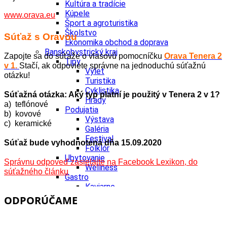
Kultúra a tradície
Kúpele
www.orava.eu
Šport a agroturistika
Školstvo
Súťaž s Oravou
Ekonomika obchod a doprava
Banskobystrický kraj
Zapojte sa do súťaže o vlasovú pomocníčku
Orava Tenera 2
Tipy
v 1.
Stačí, ak odpoviete správne na jednoduchú súťažnú
Výlet
otázku!
Turistika
Cyklistika
Súťažná otázka: Aký typ platní je použitý v Tenera 2 v 1?
Hrady
a) teflónové
Podujatia
b) kovové
Výstava
c) keramické
Galéria
Festival
Súťaž bude vyhodnotená dňa 15.09.2020
Folklór
Ubytovanie
Správnu odpoveď zasielajte na Facebook Lexikon, do
Wellness
súťažného článku
Gastro
Kaviarne
Kultúra a tradície
ODPORÚČAME
Kúpele
Šport a agroturistika
Školstvo