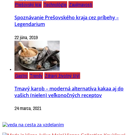
Prešovský kraj
Technológie
Zaujímavosti
Spoznávanie Prešovského kraja cez príbehy –
Legendarium
22 júna, 2019
Gastro
Trendy
Zdravý životný štýl
Tmavý karob – moderná alternatíva kakaa aj do
vašich (nielen) veľkonočných receptov
24 marca, 2021