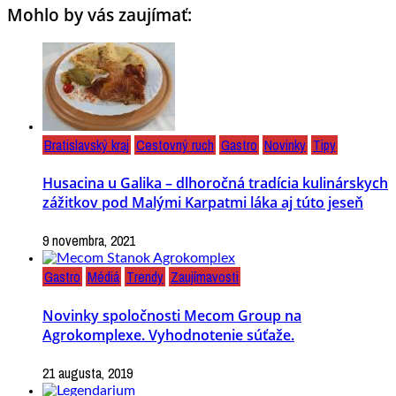
Mohlo by vás zaujímať:
Bratislavský kraj
Cestovný ruch
Gastro
Novinky
Tipy
Husacina u Galika – dlhoročná tradícia kulinárskych
zážitkov pod Malými Karpatmi láka aj túto jeseň
9 novembra, 2021
Gastro
Médiá
Trendy
Zaujímavosti
Novinky spoločnosti Mecom Group na
Agrokomplexe. Vyhodnotenie súťaže.
21 augusta, 2019