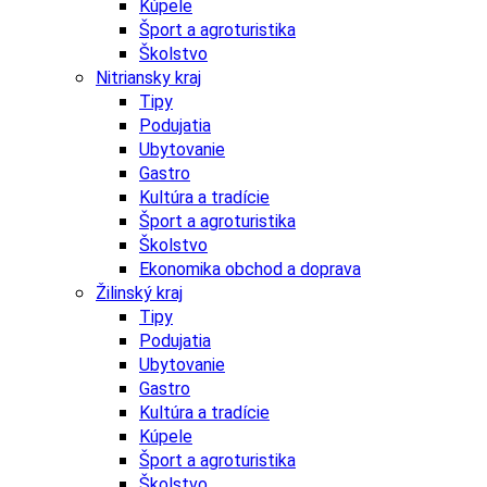
Kúpele
Šport a agroturistika
Školstvo
Nitriansky kraj
Tipy
Podujatia
Ubytovanie
Gastro
Kultúra a tradície
Šport a agroturistika
Školstvo
Ekonomika obchod a doprava
Žilinský kraj
Tipy
Podujatia
Ubytovanie
Gastro
Kultúra a tradície
Kúpele
Šport a agroturistika
Školstvo