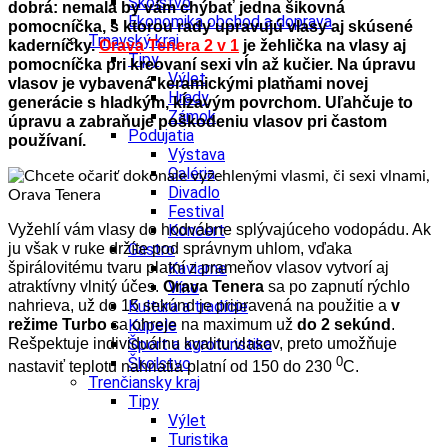
Školstvo
dobrá: nemala by vám chýbať jedna šikovná
Ekonomika obchod a doprava
pomocníčka, s ktorou rady upravujú vlasy aj skúsené
Trnavský kraj
kaderníčky.
Orava Tenera 2 v 1
je žehlička na vlasy aj
Tipy
pomocníčka pri kreovaní sexi vĺn až kučier. Na úpravu
Výlet
vlasov je vybavená keramickými platňami novej
Hrady
generácie s hladkým, kĺzavým povrchom. Uľahčuje to
Zámok
úpravu a zabraňuje poškodeniu vlasov pri častom
Podujatia
používaní.
Výstava
Galéria
Divadlo
Festival
Vyžehlí vám vlasy do hodvábne splývajúceho vodopádu. Ak
Koncert
ju však v ruke držíte pod správnym uhlom, vďaka
Gastro
špirálovitému tvaru platní z prameňov vlasov vytvorí aj
Kaviarne
atraktívny vlnitý účes.
Orava Tenera
sa po zapnutí rýchlo
Víno
nahrieva, už do 15 sekúnd je pripravená na použitie a
v
Kultúra a tradície
režime Turbo
sa ohreje na maximum už
do 2 sekúnd
.
Kúpele
Rešpektuje individuálnu kvalitu vlasov, preto umožňuje
Šport a agroturistika
0
Školstvo
nastaviť teplotu nahriatia platní od 150 do 230
C.
Trenčiansky kraj
Tipy
Výlet
Turistika