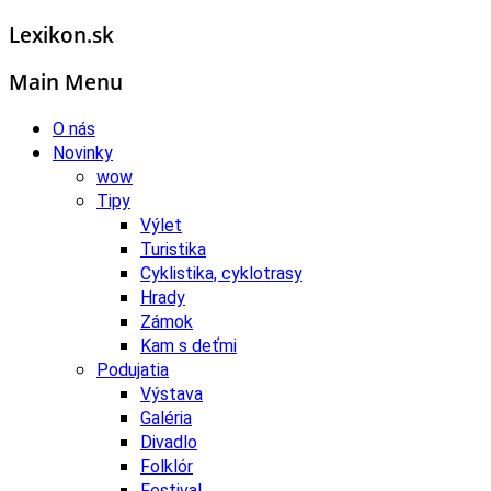
Lexikon.sk
Main Menu
O nás
Novinky
wow
Tipy
Výlet
Turistika
Cyklistika, cyklotrasy
Hrady
Zámok
Kam s deťmi
Podujatia
Výstava
Galéria
Divadlo
Folklór
Festival