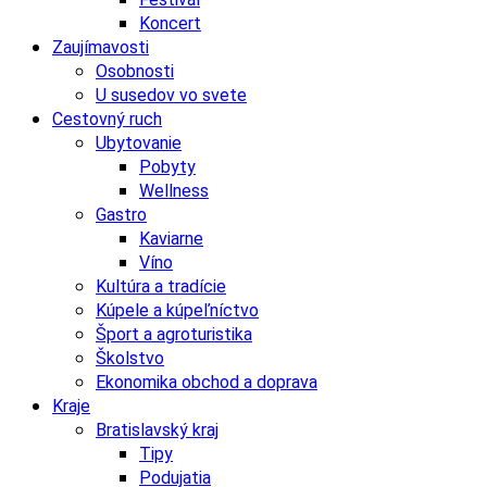
Koncert
Zaujímavosti
Osobnosti
U susedov vo svete
Cestovný ruch
Ubytovanie
Pobyty
Wellness
Gastro
Kaviarne
Víno
Kultúra a tradície
Kúpele a kúpeľníctvo
Šport a agroturistika
Školstvo
Ekonomika obchod a doprava
Kraje
Bratislavský kraj
Tipy
Podujatia