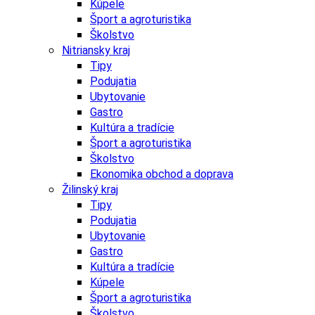
Kúpele
Šport a agroturistika
Školstvo
Nitriansky kraj
Tipy
Podujatia
Ubytovanie
Gastro
Kultúra a tradície
Šport a agroturistika
Školstvo
Ekonomika obchod a doprava
Žilinský kraj
Tipy
Podujatia
Ubytovanie
Gastro
Kultúra a tradície
Kúpele
Šport a agroturistika
Školstvo