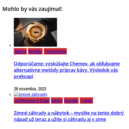
Mohlo by vás zaujímať:
Gastro
Novinky
Technológie
Odporúčame: vyskúšajte Chemex, ak obľubujete
alternatívne metódy príprav kávy. Výsledok vás
prekvapí
28 novembra, 2023
Architektúra a dizajn
Enviro
Novinky
Trendy
Zimné záhrady a nábytok – myslite na tento dobrý
nápad už teraz a užite si záhradu aj v zime