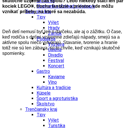
Školstvo
skutočne užijeme čas spolu? Lebo niekedy stačí len pár
Ekonomika obchod a doprava
kociek LEGO®, trochu fantázie a priestor, kde môžu
Trnavský kraj
vznikať príbehy, na ktoré sa nezabúda.
Tipy
Výlet
Hrady
Deň detí nemusí byť len o darčeku, ale aj o zážitku. O čase,
Zámok
keď rodičia s deťmi vzájomne zdieľajú nápady, smejú sa a
Podujatia
aktívne spolu niečo vytvárajú. Stavanie, tvorenie a hranie
Výstava
totiž nie sú len zábava, sú to chvíle, keď vznikajú skutočné
Galéria
spomienky.
Divadlo
Festival
Koncert
Gastro
Kaviarne
Víno
Kultúra a tradície
Kúpele
Šport a agroturistika
Školstvo
Trenčiansky kraj
Tipy
Výlet
Turistika