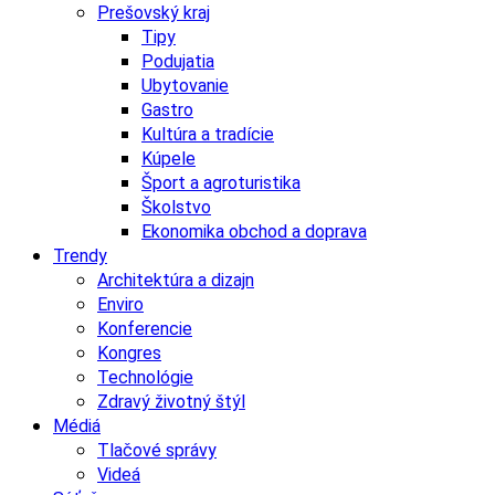
Prešovský kraj
Tipy
Podujatia
Ubytovanie
Gastro
Kultúra a tradície
Kúpele
Šport a agroturistika
Školstvo
Ekonomika obchod a doprava
Trendy
Architektúra a dizajn
Enviro
Konferencie
Kongres
Technológie
Zdravý životný štýl
Médiá
Tlačové správy
Videá