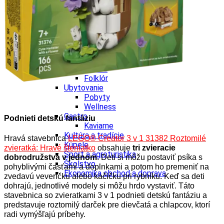
Tipy
Výlet
Turistika
Cyklistika
Hrady
Podujatia
Výstava
Galéria
Folklór
Ubytovanie
Pobyty
Wellness
Gastro
Podnieti detskú fantáziu
Kaviarne
Kultúra a tradície
Hravá stavebnica
LEGO® Creator 3 v 1 31382 Roztomilé
Kúpele
zvieratká: Hravé šteniatko
obsahuje
tri zvieracie
Šport a agroturistika
dobrodružstvá v jednom
. Deti si môžu postaviť psíka s
Školstvo
pohyblivými časťami a doplnkami a potom ho premeniť na
Ekonomika obchod a doprava
zvedavú veveričku alebo kačičku pri rybníku. Keď sa deti
dohrajú, jednotlivé modely si môžu hrdo vystaviť. Táto
stavebnica so zvieratkami 3 v 1 podnieti detskú fantáziu a
predstavuje roztomilý darček pre dievčatá a chlapcov, ktorí
radi vymýšľajú príbehy.