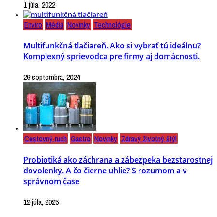
1 júla, 2022
Enviro
Médiá
Novinky
Technológie
Multifunkčná tlačiareň. Ako si vybrať tú ideálnu?
Komplexný sprievodca pre firmy aj domácnosti.
26 septembra, 2024
Cestovný ruch
Gastro
Novinky
Zdravý životný štýl
Probiotiká ako záchrana a zábezpeka bezstarostnej
dovolenky. A čo čierne uhlie? S rozumom a v
správnom čase
12 júla, 2025