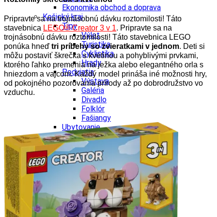
Ekonomika obchod a doprava
Košický kraj
Pripravte sa na trojnásobnú dávku roztomilosti! Táto
Tipy
stavebnica
LEGO® Creator 3 v 1
. Pripravte sa na
Výlet
trojnásobnú dávku roztomilosti! Táto stavebnica LEGO
Turistika
ponúka hneď
tri príbehy so zvieratkami v jednom
. Deti si
Cyklistika
môžu postaviť škrečka s kvetinou a pohyblivými prvkami,
Hrady
ktorého ľahko premenia na ježka alebo elegantného orla s
Podujatia
hniezdom a vajcom. Každý model prináša iné možnosti hry,
Výstava
od pokojného pozorovania prírody až po dobrodružstvo vo
Galéria
vzduchu.
Divadlo
Folklór
Fašiangy
Ubytovanie
Pobyty
Gastro
Kaviarne
Víno
Kultúra a tradície
Šport a agroturistika
Školstvo
Ekonomika obchod a doprava
Prešovský kraj