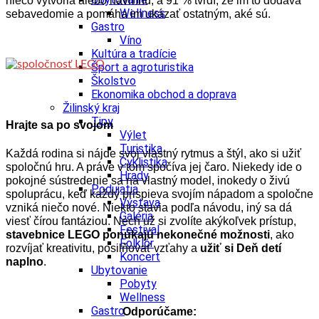
niečo vytvoria alebo navrhnú, a 91 % tvrdí, že im to dodáva
Wellness
sebavedomie a pomáha im ukázať ostatným, aké sú.
Gastro
Víno
Kultúra a tradície
Šport a agroturistika
Školstvo
Ekonomika obchod a doprava
Žilinský kraj
Tipy
Hrajte sa po svojom
Výlet
Turistika
Každá rodina si nájde svoj vlastný rytmus a štýl, ako si užiť
Cyklistika
spoločnú hru. A práve v tom spočíva jej čaro. Niekedy ide o
Hrady
pokojné sústredenie sa na vlastný model, inokedy o živú
Podujatia
spoluprácu, keď každý prispieva svojím nápadom a spoločne
Výstava
vzniká niečo nové. Niekto stavia podľa návodu, iný sa dá
Galéria
viesť čírou fantáziou. Nech už si zvolíte akýkoľvek prístup,
Festival
stavebnice LEGO ponúkajú nekonečné možnosti
, ako
Folklór
rozvíjať kreativitu, posilňovať vzťahy a
užiť si Deň detí
Koncert
naplno
.
Ubytovanie
Pobyty
Wellness
Gastro
Odporúčame: