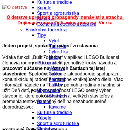
Kultúra a tradície
Kúpele
Šport a agroturistika
O detstve uprostred propagandy, nenávisti a strachu.
Školstvo
Dojímavý román Deti vojny-povojny: Vierka
Ekonomika obchod a doprava
Banskobystrický kraj
Tipy
Výlet
Jeden projekt, spoločná radosť zo stavania
Turistika
Cyklistika
Hrady
Vďaka funkcii „Built Together“ v aplikácii LEGO Builder si
Podujatia
členovia rodiny môžu rozdeliť jednotlivé kroky návodu a
Výstava
pracovať súčasne na rôznych častiach tej istej
Galéria
stavebnice
. Spoločné tvorenie tak podporuje spoluprácu,
Festival
komunikáciu aj radosť z postupne vznikajúceho diela. Viac
Folklór
informácií nájdete na
TU
.
Aby pomohla rodinám naplno si
Ubytovanie
užiť Deň detí, ponúka spoločnosť LEGO pestrý výber
Wellness
stavebníc, ktoré potešia malých aj veľkých staviteľov a
Gastro
premenia tento výnimočný deň na nezabudnuteľné
Kaviarne
dobrodružstvo:
Kultúra a tradície
Kúpele
Šport a agroturistika
Školstvo
Roztomilý škrečok s kvetinou