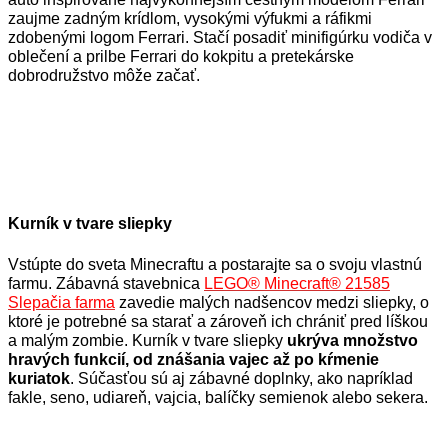
zaujme zadným krídlom, vysokými výfukmi a ráfikmi
zdobenými logom Ferrari. Stačí posadiť minifigúrku vodiča v
oblečení a prilbe Ferrari do kokpitu a pretekárske
dobrodružstvo môže začať.
Kurník v tvare sliepky
Vstúpte do sveta Minecraftu a postarajte sa o svoju vlastnú
farmu. Zábavná stavebnica
LEGO® Minecraft® 21585
Slepačia
farma
zavedie malých nadšencov medzi sliepky, o
ktoré je potrebné sa starať a zároveň ich chrániť pred líškou
a malým zombie. Kurník v tvare sliepky
ukrýva množstvo
hravých funkcií, od znášania vajec až po kŕmenie
kuriatok
. Súčasťou sú aj zábavné doplnky, ako napríklad
fakle, seno, udiareň, vajcia, balíčky semienok alebo sekera.