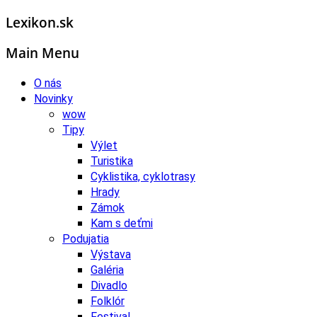
Lexikon.sk
Main Menu
O nás
Novinky
wow
Tipy
Výlet
Turistika
Cyklistika, cyklotrasy
Hrady
Zámok
Kam s deťmi
Podujatia
Výstava
Galéria
Divadlo
Folklór
Festival