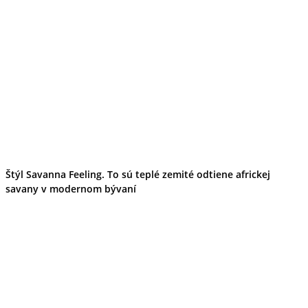
Štýl Savanna Feeling. To sú teplé zemité odtiene africkej
savany v modernom bývaní