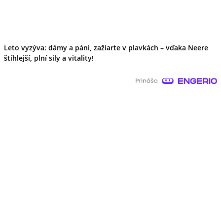
Leto vyzýva: dámy a páni, zažiarte v plavkách – vďaka Neere
štíhlejší, plní sily a vitality!