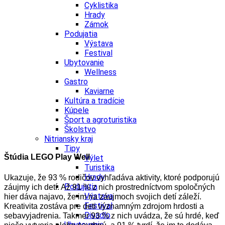
Cyklistika
Hrady
Zámok
Podujatia
Výstava
Festival
Ubytovanie
Wellness
Gastro
Kaviarne
Kultúra a tradície
Kúpele
Šport a agroturistika
Školstvo
Nitriansky kraj
Tipy
Štúdia LEGO Play Well
Výlet
Turistika
Hrady
Ukazuje, že 93 % rodičov vyhľadáva aktivity, ktoré podporujú
Podujatia
záujmy ich detí. Až 91 % z nich prostredníctvom spoločných
Výstava
hier dáva najavo, že im na záujmoch svojich detí záleží.
Festival
Kreativita zostáva pre deti významným zdrojom hrdosti a
Divadlo
sebavyjadrenia. Takmer 93 % z nich uvádza, že sú hrdé, keď
Ubytovanie