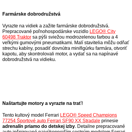
Farmárske dobrodružstvá
Vyrazte na vidiek a zažite farmárske dobrodružstvá.
Prepracované poľnohospodárske vozidlo
LEGO® City
60498 Traktor
sa pýši sviežou modrozelenou farbou a 4
veľkými gumovými pneumatikami. Malí stavitelia môžu odňať
strechu kabíny, posadiť dovnútra minifigúrku farmára, otvoriť
kapotu, aby skontrolovali motor, a vydať sa na napínavé
dobrodružstvá na vidieku.
Naštartujte motory a vyrazte na trať!
Tento kultový model Ferrari
LEGO® Speed Champions
77254 Športové auto Ferrari SF90 XX
Stradale
prinesie
adrenalín priamo do detskej izby
. Detailne prepracované
auto inšpirované najvýkonnejším cestným modelom Ferrari