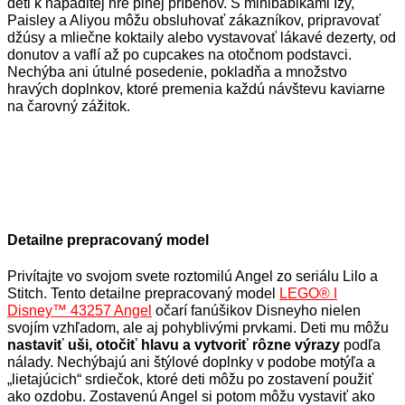
deti k nápaditej hre plnej príbehov. S minibábikami Izy,
Paisley a Aliyou môžu obsluhovať zákazníkov, pripravovať
džúsy a mliečne koktaily alebo vystavovať lákavé dezerty, od
donutov a vaflí až po cupcakes na otočnom podstavci.
Nechýba ani útulné posedenie, pokladňa a množstvo
hravých doplnkov, ktoré premenia každú návštevu kaviarne
na čarovný zážitok.
Detailne prepracovaný model
Privítajte vo svojom svete roztomilú Angel zo seriálu Lilo a
Stitch. Tento detailne prepracovaný model
LEGO® ǀ
Disney™ 43257 Angel
očarí fanúšikov Disneyho nielen
svojím vzhľadom, ale aj pohyblivými prvkami. Deti mu môžu
nastaviť uši, otočiť hlavu a vytvoriť rôzne výrazy
podľa
nálady. Nechýbajú ani štýlové doplnky v podobe motýľa a
„lietajúcich“ srdiečok, ktoré deti môžu po zostavení použiť
ako ozdobu. Zostavenú Angel si potom môžu vystaviť ako