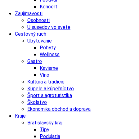
Koncert
Zaujímavosti
Osobnosti
U susedov vo svete
Cestovný ruch
Ubytovanie
Pobyty
Wellness
Gastro
Kaviarne
Víno
Kultúra a tradície
Kúpele a kúpeľníctvo
Šport a agroturistika
Školstvo
Ekonomika obchod a doprava
Kraje
Bratislavský kraj
Tipy
Podujatia