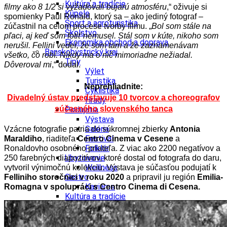
Kultúra a tradície
filmy ako 8 1/2 si vyžadovali bujarú atmosféru
,“ oživuje si
Kúpele
spomienky Paul Ronald, ktorý sa – ako jediný fotograf –
Šport a agroturistika
zúčastnil na celom procese tvorby filmu. „
Bol som stále na
Školstvo
pľaci, aj keď som fotiť nemusel. Stál som v kúte, nikoho som
Ekonomika obchod a doprava
nerušil. Fellini vedel, že som tam a že zaznamenávam
Banskobystrický kraj
všetko, čo robí. Nikdy ma o nič mimoriadne nežiadal.
Tipy
Dôveroval mi
,“ dodal.
Výlet
Turistika
Neprehliadnite:
Cyklistika
Divadelný ústav predstavuje 10 tvorcov a choreografov
Hrady
súčasného slovenského tanca
Podujatia
Výstava
Galéria
Vzácne fotografie patria do súkromnej zbierky
Antonia
Festival
Maraldiho
, riaditeľa
Centro Cinema v Cesene
a
Folklór
Ronaldovho osobného priateľa. Z viac ako 2200 negatívov a
Ubytovanie
250 farebných diapozitívov, ktoré dostal od fotografa do daru,
Wellness
vytvoril výnimočnú kolekciu. Výstava je súčasťou podujatí k
Gastro
Felliniho storočnici v roku 2020
a p
ripravil ju región
Emilia-
Kaviarne
Romagna v spolupráci s Centro Cinema di Cesena.
Kultúra a tradície
Kúpele
Šport a agroturistika
Školstvo