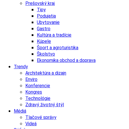
Prešovský kraj
Tipy
Podujatia
Ubytovanie
Gastro
Kultúra a tradície
Kúpele
Šport a agroturistika
Školstvo
Ekonomika obchod a doprava
Trendy
Architektúra a dizajn
Enviro
Konferencie
Kongres
Technológie
Zdravý životný štýl
Médiá
Tlačové správy
Videá