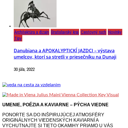
Architektúra a dizajn
Bratislavský kraj
Cestovný ruch
Novinky
Tipy
Danubiana a APOKALYPTICKÍ JAZDCI – výstava
umelcov, ktorí sa stretli v priesečníku na Dunaji
30 júla, 2022
UMENIE, POÉZIA A KAVIARNE – PÝCHA VIEDNE
PONORTE SA DO INŠPIRUJÚCEJ ATMOSFÉRY
ORIGINÁLNYCH VIEDENSKÝCH KAVIARNÍ A
VYCHUTNAJTE SI TIETO OKAMIHY PRIAMO U VÁS