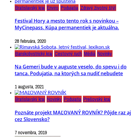
Bratislavský kraj
Enviro
Podujatia
Zdravý životný štýl
Festival Hory a mesto tento rok s novinkou –
MyCinepass. Kúpa permanentiek je aktuálna.
28 februára, 2020
Banskobystrický kraj
Cestovný ruch
Médiá
Novinky
Na Gemeri bude v auguste veselo, do spevu i do
tanca. Podujatia, na ktorých sa nudiť nebudete
1 augusta, 2021
Bratislavský kraj
Novinky
Podujatia
Prešovský kraj
Poznáte projekt MAĽOVANÝ ROVNÍK? Pôjde raz aj
cez Slovensko?
7 novembra, 2019