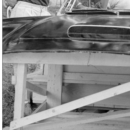
Tipy
Výlet
Turistika
Cyklistika
Hrady
Podujatia
Výstava
Galéria
Folklór
Ubytovanie
Pobyty
Wellness
Gastro
Kaviarne
Kultúra a tradície
Kúpele
Šport a agroturistika
Školstvo
Ekonomika obchod a doprava