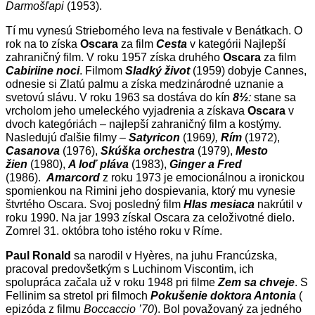
Darmošľapi
(1953).
Tí mu vynesú Strieborného leva na festivale v Benátkach. O
rok na to získa
Oscara
za film
Cesta
v kategórii Najlepší
zahraničný film. V roku 1957 získa druhého
Oscara
za film
Cabiriine noci
. Filmom
Sladký život
(1959) dobyje Cannes,
odnesie si Zlatú palmu a získa medzinárodné uznanie a
svetovú slávu. V roku 1963 sa dostáva do kín
8½
:
stane sa
vrcholom jeho umeleckého vyjadrenia a získava
Oscara
v
dvoch kategóriách – najlepší zahraničný film a kostýmy.
Nasledujú ďalšie filmy –
Satyricon
(1969
),
Rím
(1972),
Casanova
(1976),
Skúška orchestra
(1979),
Mesto
žien
(1980),
A loď pláva
(1983),
Ginger a Fred
(1986).
Amarcord
z roku 1973 je emocionálnou a ironickou
spomienkou na Rimini jeho dospievania, ktorý mu vynesie
štvrtého Oscara. Svoj posledný film
Hlas mesiaca
nakrútil v
roku 1990. Na jar 1993 získal Oscara za celoživotné dielo.
Zomrel 31. októbra toho istého roku v Ríme.
Paul Ronald
sa narodil v Hyères, na juhu Francúzska,
pracoval predovšetkým s Luchinom Viscontim, ich
spolupráca začala už v roku 1948 pri filme
Zem sa chveje
. S
Fellinim sa stretol pri filmoch
Pokušenie doktora Antonia
(
epizóda z filmu
Boccaccio ’70
). Bol považovaný za jedného