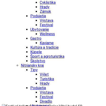
Cyklistika
Hrady
Zámok
Podujatia
Výstava
Festival
Ubytovanie
Wellness
Gastro
Kaviarne
Kultúra a tradície
Kúpele
Šport a agroturistika
Školstvo
Nitriansky kraj
Tipy
Výlet
Turistika
Hrady
Podujatia
Výstava
Festival
Divadlo
Ubytovanie