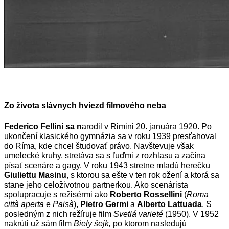
Zo života slávnych hviezd filmového neba
Federico Fellini sa n
arodil v Rimini 20. januára 1920. Po
ukončení klasického gymnázia sa v roku 1939 presťahoval
do Ríma, kde chcel študovať právo. Navštevuje však
umelecké kruhy, stretáva sa s ľuďmi z rozhlasu a začína
písať scenáre a gagy. V roku 1943 stretne mladú herečku
Giuliettu Masinu
, s ktorou sa ešte v ten rok ožení a ktorá sa
stane jeho celoživotnou partnerkou. Ako scenárista
spolupracuje s režisérmi ako
Roberto Rossellini
(
Roma
città aperta
e
Paisà
),
Pietro Germi
a
Alberto Lattuada
. S
posledným z nich režíruje film
Svetlá varieté
(1950). V 1952
nakrúti už sám film
Biely šejk,
po ktorom nasledujú