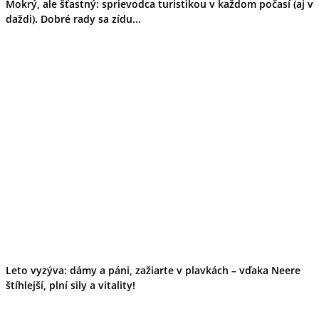
Mokrý, ale šťastný: sprievodca turistikou v každom počasí (aj v
daždi). Dobré rady sa zídu...
Leto vyzýva: dámy a páni, zažiarte v plavkách – vďaka Neere
štíhlejší, plní sily a vitality!