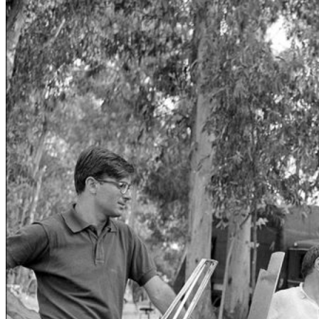
Ekonomika obchod a doprava
Košický kraj
Tipy
Výlet
Turistika
Cyklistika
Hrady
Podujatia
Výstava
Galéria
Divadlo
Folklór
Fašiangy
Ubytovanie
Pobyty
Gastro
Kaviarne
Víno
Kultúra a tradície
Šport a agroturistika
Školstvo
Ekonomika obchod a doprava
Prešovský kraj