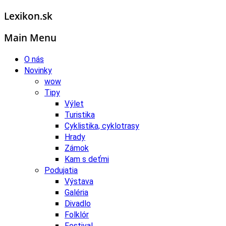
Lexikon.sk
Main Menu
O nás
Novinky
wow
Tipy
Výlet
Turistika
Cyklistika, cyklotrasy
Hrady
Zámok
Kam s deťmi
Podujatia
Výstava
Galéria
Divadlo
Folklór
Festival