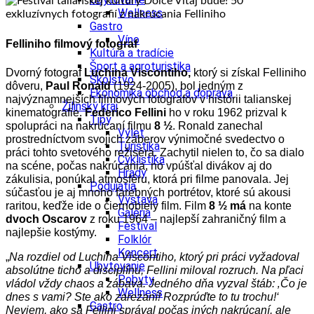
Wellness
Gastro
Víno
Felliniho filmový fotograf
Kultúra a tradície
Šport a agroturistika
Dvorný fotograf
Luchina Viscontiho,
ktorý si získal Felliniho
Školstvo
dôveru,
Paul Ronald
(1924-2005), bol jedným z
Ekonomika obchod a doprava
najvýznamnejších filmových fotografov v histórii talianskej
Žilinský kraj
kinematografie.
Federico Fellini
ho v roku 1962 prizval k
Tipy
spolupráci na nakrúcaní filmu
8 ½
. Ronald zanechal
Výlet
prostredníctvom svojich záberov výnimočné svedectvo o
Turistika
práci tohto svetového režiséra. Zachytil nielen to, čo sa dialo
Cyklistika
na scéne, počas nakrúcania, no vpúšťal divákov aj do
Hrady
zákulisia, ponúkal atmosféru, ktorá pri filme panovala. Jej
Podujatia
súčasťou je aj mnoho farebných portrétov, ktoré sú akousi
Výstava
raritou, keďže ide o čiernobiely film. Film
8 ½ má
na konte
Galéria
dvoch Oscarov
z roku 1964 – najlepší zahraničný film a
Festival
najlepšie kostýmy.
Folklór
Koncert
„
Na rozdiel od Luchina Viscontiho, ktorý pri práci vyžadoval
Ubytovanie
absolútne ticho a disciplínu, Fellini miloval rozruch. Na pľaci
Pobyty
vládol vždy chaos a zábava. Jedného dňa vyzval štáb: ‚Čo je
Wellness
dnes s vami? Ste ako zarezaní! Rozprúďte to tu trochu!‘
Gastro
Neviem, ako sa Fellini správal počas iných nakrúcaní, ale