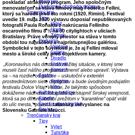
Školstvo
poskladať atraktívny program. Jeho spoločným
Ekonomika obchod a doprava
menovateľom sa stáva filmový mág Federico Fellini,
Trnavský kraj
ktorý sa narodil pred sto rokmi (1920, Rimini). Festival
Tipy
uvedie 19. mája 2020 výstavu doposiaľ nepublikovaných
Výlet
fotografií Paula Ronalda z nakrúcania Felliniho
Hrady
oscarového filmu 8 ½ na 50 citylightoch v uliciach
Zámok
Bratislavy. Práve verejný priestor sa stáva v tomto
Podujatia
období tou najväčšou a najprístupnejšou galériou.
Výstava
Symbolické v tejto súvislosti je, že aj Fellini miloval
Galéria
mesto a široké celky pred objektívom kamery.
Divadlo
Festival
„Koronavírus nás dostal do zložitej situácie, v ktorej sme
Koncert
museli časť nášho programu zmeniť alebo upraviť. Výstava
Gastro
sa – na rozdiel od galérie – uskutoční v exteriéri
Kaviarne
prostredníctvom siete citylightov a bude úvodným podujatím
Víno
festivalu Dolce Vitaj. Veríme, že takýmto spôsobom
Kultúra a tradície
dokážeme nádherné fotografie sprístupniť širokej verejnosti,
Kúpele
ktorá sa po dlhom období prežitom v “karanténe” opäť vráti
Šport a agroturistika
do ulíc mesta,“
povedal
taliansky veľvyslanec na
Školstvo
Slovensku Gabriele Meucci.
Trenčiansky kraj
Tipy
Výlet
Turistika