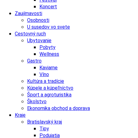
Koncert
Zaujímavosti
Osobnosti
U susedov vo svete
Cestovný ruch
Ubytovanie
Pobyty
Wellness
Gastro
Kaviarne
Víno
Kultúra a tradície
Kúpele a kúpeľníctvo
Šport a agroturistika
Školstvo
Ekonomika obchod a doprava
Kraje
Bratislavský kraj
Tipy
Podujatia