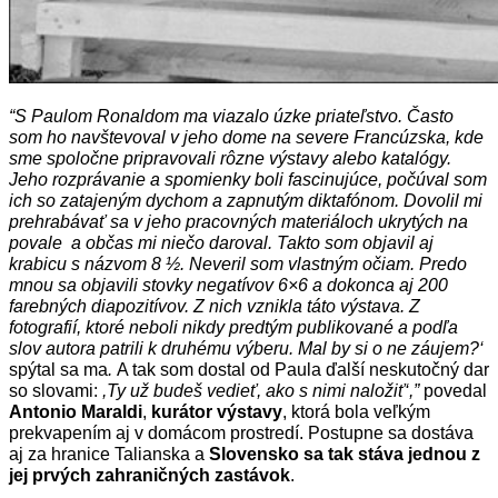
“S Paulom Ronaldom ma viazalo úzke priateľstvo. Často
som ho navštevoval v jeho dome na severe Francúzska, kde
sme spoločne pripravovali rôzne výstavy alebo katalógy.
Jeho rozprávanie a spomienky boli fascinujúce, počúval som
ich so zatajeným dychom a zapnutým diktafónom. Dovolil mi
prehrabávať sa v jeho pracovných materiáloch ukrytých na
povale a občas mi niečo daroval.
Takto som objavil aj
krabicu s názvom 8 ½. Neveril som vlastným očiam. Predo
mnou sa objavili stovky negatívov 6×6 a dokonca aj 200
farebných diapozitívov. Z nich vznikla táto výstava.
Z
fotografií, ktoré neboli nikdy predtým publikované a podľa
slov autora patrili k druhému výberu. Mal by si o ne záujem?‘
spýtal sa ma
.
A tak som dostal od Paula ďalší neskutočný dar
so slovami:
,Ty už
budeš vedieť, ako s nimi naložiť‘,”
povedal
Antonio Maraldi
,
kurátor výstavy
, ktorá bola veľkým
prekvapením aj v domácom prostredí. Postupne sa dostáva
aj za hranice Talianska a
Slovensko sa tak stáva jednou z
jej prvých zahraničných zastávok
.