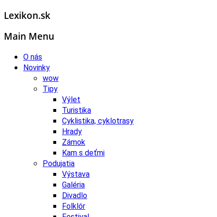
Lexikon.sk
Main Menu
O nás
Novinky
wow
Tipy
Výlet
Turistika
Cyklistika, cyklotrasy
Hrady
Zámok
Kam s deťmi
Podujatia
Výstava
Galéria
Divadlo
Folklór
Festival