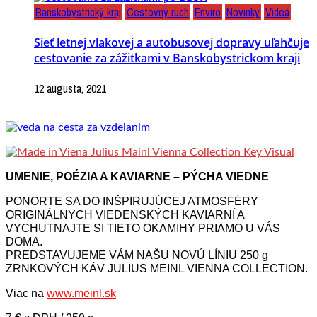
Banskobystrický kraj
Cestovný ruch
Enviro
Novinky
Videá
Sieť letnej vlakovej a autobusovej dopravy uľahčuje
cestovanie za zážitkami v Banskobystrickom kraji
12 augusta, 2021
UMENIE, POÉZIA A KAVIARNE – PÝCHA VIEDNE
PONORTE SA DO INŠPIRUJÚCEJ ATMOSFÉRY
ORIGINÁLNYCH VIEDENSKÝCH KAVIARNÍ A
VYCHUTNAJTE SI TIETO OKAMIHY PRIAMO U VÁS
DOMA.
PREDSTAVUJEME VÁM NAŠU NOVÚ LÍNIU 250 g
ZRNKOVÝCH KÁV JULIUS MEINL VIENNA COLLECTION.
Viac na
www.meinl.sk