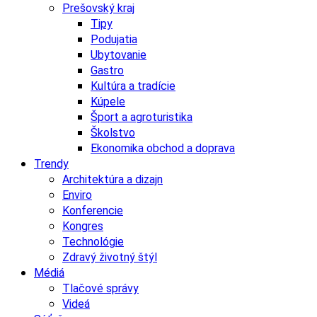
Prešovský kraj
Tipy
Podujatia
Ubytovanie
Gastro
Kultúra a tradície
Kúpele
Šport a agroturistika
Školstvo
Ekonomika obchod a doprava
Trendy
Architektúra a dizajn
Enviro
Konferencie
Kongres
Technológie
Zdravý životný štýl
Médiá
Tlačové správy
Videá