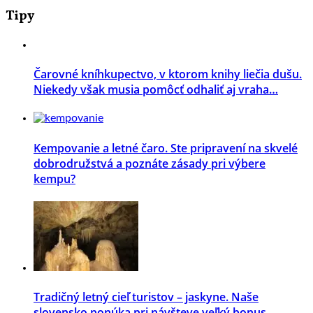
Tipy
Čarovné kníhkupectvo, v ktorom knihy liečia dušu.
Niekedy však musia pomôcť odhaliť aj vraha…
Kempovanie a letné čaro. Ste pripravení na skvelé
dobrodružstvá a poznáte zásady pri výbere
kempu?
Tradičný letný cieľ turistov – jaskyne. Naše
slovensko ponúka pri návšteve veľký bonus –