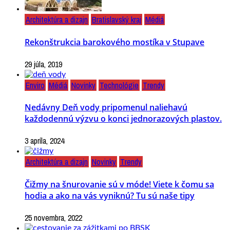
Architektúra a dizajn
Bratislavský kraj
Médiá
Rekonštrukcia barokového mostíka v Stupave
29 júla, 2019
Enviro
Médiá
Novinky
Technológie
Trendy
Nedávny Deň vody pripomenul naliehavú
každodennú výzvu o konci jednorazových plastov.
3 apríla, 2024
Architektúra a dizajn
Novinky
Trendy
Čižmy na šnurovanie sú v móde! Viete k čomu sa
hodia a ako na vás vyniknú? Tu sú naše tipy
25 novembra, 2022