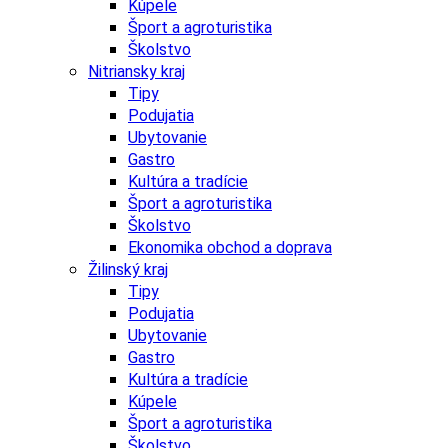
Kúpele
Šport a agroturistika
Školstvo
Nitriansky kraj
Tipy
Podujatia
Ubytovanie
Gastro
Kultúra a tradície
Šport a agroturistika
Školstvo
Ekonomika obchod a doprava
Žilinský kraj
Tipy
Podujatia
Ubytovanie
Gastro
Kultúra a tradície
Kúpele
Šport a agroturistika
Školstvo