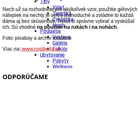
Tipy
Výlet
Nech už sa rozhodnete pre akýkoľvek vzor, použitie gélových
Turistika
nálepiek na nechty je veľmi jednoduché a zvládne to každá
Cyklistika
dáma aj bez skúseností. Treba si správne vybrať a vyskúšať
Hrady
ich. Sú vhodné
na použitie na rukách i na nohách
.
Podujatia
Výstava
Foto: pixabay a archív redakcie
Galéria
Folklór
Viac na:
www.cosibella.sk
Ubytovanie
Pobyty
Wellness
Gastro
ODPORÚČAME
Kaviarne
Kultúra a tradície
Kúpele
Šport a agroturistika
Školstvo
Ekonomika obchod a doprava