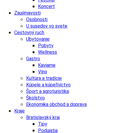
Koncert
Zaujímavosti
Osobnosti
U susedov vo svete
Cestovný ruch
Ubytovanie
Pobyty
Wellness
Gastro
Kaviarne
Víno
Kultúra a tradície
Kúpele a kúpeľníctvo
Šport a agroturistika
Školstvo
Ekonomika obchod a doprava
Kraje
Bratislavský kraj
Tipy
Podujatia