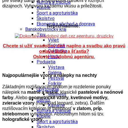
pre všetky dámy aj s najvyššími nárokmi v rôznych
Kultúra a tradície
dizajnoch. Vyhovujú každému vkusu a príležitosti.
Kúpele
Šport a agroturistika
Školstvo
Ekonomika obchod a doprava
Neprehliadnite:
Banskobystrický kraj
Tipy
Výlet
Turistika
Chcete si užiť svadobný deň naplno a svadbu ako pravú
Cyklistika
oslavu lásky a šťastia?
Hrady
Oslovte svadobnú agentúru.
Podujatia
Výstava
Galéria
Najpopulárnejšie vzory a nálepky na nechty
Festival
Folklór
Základným rozlišovacím prvkom je rozdelenie ponuky
Ubytovanie
nálepiek na
matné a lesklé
, klasické
pastelové a n
eónové
Wellness
farby
. Alebo
g
eometrické vzory, k
vetinové motívy,
Gastro
z
vieracie vzory
(napríklad leopard, zebra). Ďalším
Kaviarne
rozlišovacím kritériom je farebnosť
v zlatom, príp.
Kultúra a tradície
striebornom
vyhotovení. Absolútnym hitom sú tzv.
Kúpele
holografické vzory
.
Šport a agroturistika
Školstvo