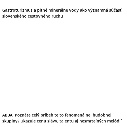
Gastroturizmus a pitné minerálne vody ako významná súčasť
slovenského cestovného ruchu
ABBA. Poznáte celý príbeh tejto fenomenálnej hudobnej
skupiny? Ukazuje cenu slávy, talentu aj nesmrteľných melódií