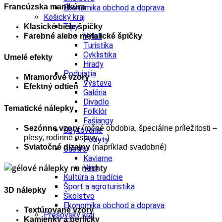
Francúzska manikúra
Ekonomika obchod a doprava
Košický kraj
Tipy
Klasické biele špičky
Výlet
Farebné alebo metalické špičky
Turistika
Cyklistika
Umelé efekty
Hrady
Podujatia
Mramorové vzory
Výstava
Efektný odtieň
Galéria
Divadlo
Tematické nálepky
Folklór
Fašiangy
Sezónne vzory
(ročné obdobia, špeciálne príležitosti –
Ubytovanie
plesy, rodinné oslavy,…)
Pobyty
Sviatočné dizajny
(napríklad svadobné)
Gastro
Kaviarne
Víno
Kultúra a tradície
Šport a agroturistika
3D nálepky
Školstvo
Ekonomika obchod a doprava
Textúrované vzory
Prešovský kraj
Kamienky a perličky