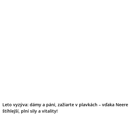
Leto vyzýva: dámy a páni, zažiarte v plavkách – vďaka Neere
štíhlejší, plní sily a vitality!