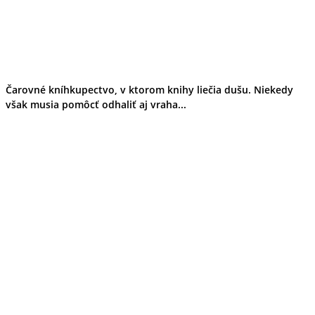
Čarovné kníhkupectvo, v ktorom knihy liečia dušu. Niekedy
však musia pomôcť odhaliť aj vraha...