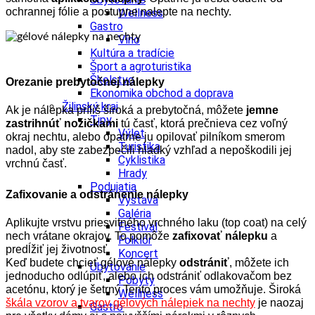
ochrannej fólie a postupne nalepte na nechty.
Wellness
Gastro
Víno
Kultúra a tradície
Šport a agroturistika
Školstvo
Orezanie prebytočnej nálepky
Ekonomika obchod a doprava
Žilinský kraj
Ak je nálepka príliš široká a prebytočná, môžete
jemne
Tipy
zastrihnúť nožičkami
tú časť, ktorá prečnieva cez voľný
Výlet
okraj nechtu, alebo opatrne ju opilovať pilníkom smerom
Turistika
nadol, aby ste zabezpečili hladký vzhľad a nepoškodili jej
Cyklistika
vrchnú časť.
Hrady
Podujatia
Zafixovanie a odstránenie nálepky
Výstava
Galéria
Aplikujte vrstvu priesvitného vrchného laku (top coat) na celý
Festival
nech vrátane okrajov. To pomôže
zafixovať nálepku
a
Folklór
predĺžiť jej životnosť.
Koncert
Keď budete chcieť gélové nálepky
odstrániť
, môžete ich
Ubytovanie
jednoducho odlúpiť, alebo ich odstrániť odlakovačom bez
Pobyty
acetónu, ktorý je šetrný
Tento proces vám umožňuje.
Široká
Wellness
škála vzorov a tvarov gélových nálepiek na nechty
je naozaj
Gastro