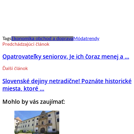
Tags
Ekonomika obchod a doprava
Móda
trendy
Predchádzajúci článok
Opatrovateľky seniorov. Je ich čoraz menej a ...
Ďalší článok
Slovenské dejiny netradične! Poznáte historické
miesta, ktoré ...
Mohlo by vás zaujímať: