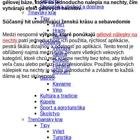
Školstvo
gélovej báze, ktoré sa jednoducho nalepia na nechty, čím
Ekonomika obchod a doprava
vytvárajú efekt gélových nechtov.
Trnavský kraj
Tipy
Súčasný hit umocňujúci ženskú krásu a sebavedomie
Výlet
Hrady
Medzi nesporné
výhody, ktoré ponúkajú
gélové nálepky na
Zámok
nechty
patrí j
ednoduchosť ich použitia, rýchlosť aplikácie,
Podujatia
pestrá škála dizajnov a odolnosť po aplikácii.
Tento trend je
Výstava
obľúbený najmä medzi tými ženami všetkých vekových
Galéria
kategórií, ktoré chcú mať krásne nechty bez toho, aby trávili
Divadlo
veľa času alebo peňazí na profesionálov.
Použitie gélových
Festival
nálepiek na nechty je veľmi jednoduché a zvládne to každá
Koncert
dáma aj bez skúseností.
Gastro
Kaviarne
Víno
Kultúra a tradície
Kúpele
Šport a agroturistika
Školstvo
Trenčiansky kraj
Tipy
Výlet
Turistika