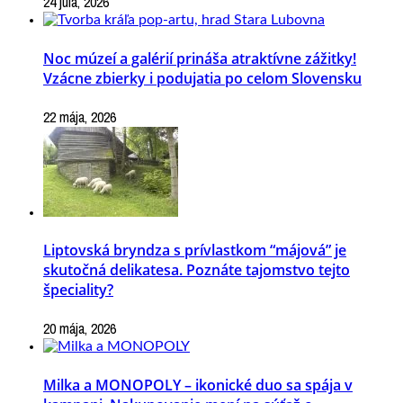
24 júla, 2026
Noc múzeí a galérií prináša atraktívne zážitky!
Vzácne zbierky i podujatia po celom Slovensku
22 mája, 2026
Liptovská bryndza s prívlastkom “májová” je
skutočná delikatesa. Poznáte tajomstvo tejto
špeciality?
20 mája, 2026
Milka a MONOPOLY – ikonické duo sa spája v