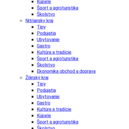
Kúpele
Šport a agroturistika
Školstvo
Nitriansky kraj
Tipy
Podujatia
Ubytovanie
Gastro
Kultúra a tradície
Šport a agroturistika
Školstvo
Ekonomika obchod a doprava
Žilinský kraj
Tipy
Podujatia
Ubytovanie
Gastro
Kultúra a tradície
Kúpele
Šport a agroturistika
Školstvo