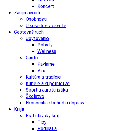
Koncert
Zaujímavosti
Osobnosti
U susedov vo svete
Cestovný ruch
Ubytovanie
Pobyty
Wellness
Gastro
Kaviarne
Víno
Kultúra a tradície
Kúpele a kúpeľníctvo
Šport a agroturistika
Školstvo
Ekonomika obchod a doprava
Kraje
Bratislavský kraj
Tipy
Podujatia