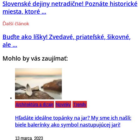
Slovenské dejiny netradične! Poznáte historické
miesta, ktoré ...
Ďalší článok
Buďte ako líšky! Zvedavé, priateľské, šikovné,
ale ...
Mohlo by vás zaujímať:
Architektúra a dizajn
Novinky
Trendy
Hľadáte ideálne topánky na jar? My sme ich našli:
biele balerínky ako symbol nastupujúcej jari!
13 marca, 2023