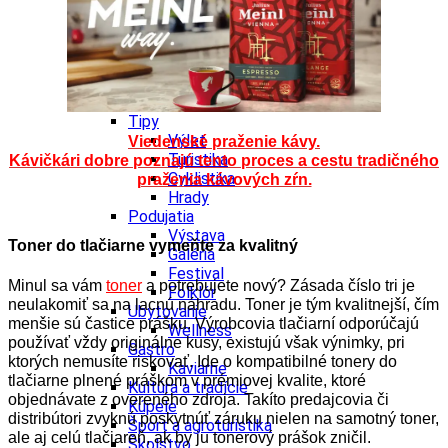
Kultúra a tradície
Kúpele
Šport a agroturistika
Školstvo
Ekonomika obchod a doprava
Banskobystrický kraj
Tipy
Výlet
Viedenské praženie kávy.
Turistika
Kávičkári dobre poznajú tento proces a cestu tradičného
Cyklistika
praženia kávových zŕn.
Hrady
Podujatia
Výstava
Toner do tlačiarne vymeňte za kvalitný
Galéria
Festival
Minul sa vám
toner
a potrebujete nový? Zásada číslo tri je
Folklór
neulakomiť sa na lacnú náhradu. Toner je tým kvalitnejší, čím
Ubytovanie
menšie sú častice prášku. Výrobcovia tlačiarní odporúčajú
Wellness
používať vždy originálne kusy, existujú však výnimky, pri
Gastro
ktorých nemusíte riskovať. Ide o kompatibilné tonery do
Kaviarne
tlačiarne plnené práškom v prémiovej kvalite, ktoré
Kultúra a tradície
objednávate z overeného zdroja. Takíto predajcovia či
Kúpele
distribútori zvyknú poskytnúť záruku nielen na samotný toner,
Šport a agroturistika
ale aj celú tlačiareň, ak by ju tonerový prášok zničil.
Školstvo