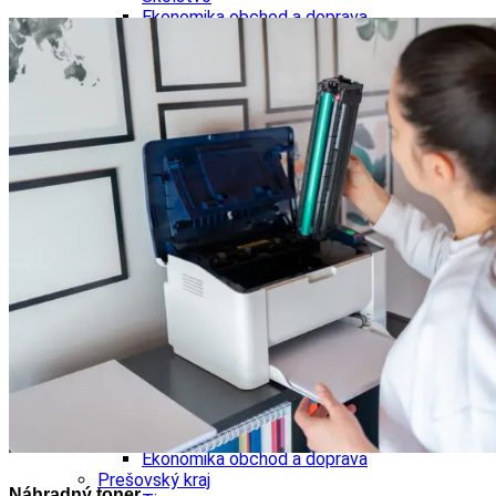
Ekonomika obchod a doprava
Košický kraj
Tipy
Výlet
Turistika
Cyklistika
Hrady
Podujatia
Výstava
Galéria
Divadlo
Folklór
Fašiangy
Ubytovanie
Pobyty
Gastro
Kaviarne
Víno
Kultúra a tradície
Šport a agroturistika
Školstvo
Ekonomika obchod a doprava
Prešovský kraj
Náhradný toner