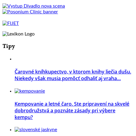
Tipy
Čarovné kníhkupectvo, v ktorom knihy liečia dušu.
Niekedy však musia pomôcť odhaliť aj vraha…
Kempovanie a letné čaro. Ste pripravení na skvelé
dobrodružstvá a poznáte zásady pri výbere
kempu?