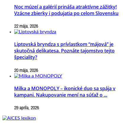
Noc múzeí a galérií prináša atraktívne zážitky!
Vzácne zbierky i podujatia po celom Slovensku
22 mája, 2026
Liptovská bryndza s prívlastkom “májová” je
skutočná delikatesa. Poznáte tajomstvo tejto
špeciality?
20 mája, 2026
Milka a MONOPOLY – ikonické duo sa spája v
kampani. Nakupovanie mení na súťaž o ...
29 apríla, 2026