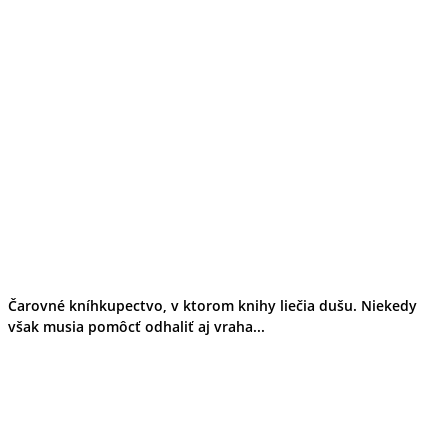
Čarovné kníhkupectvo, v ktorom knihy liečia dušu. Niekedy
však musia pomôcť odhaliť aj vraha...