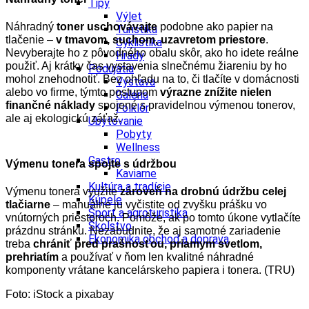
Tipy
Výlet
Náhradný
toner uschovávajte
podobne ako papier na
Turistika
tlačenie –
v tmavom, suchom, uzavretom priestore
.
Cyklistika
Nevyberajte ho z pôvodného obalu skôr, ako ho idete reálne
Hrady
použiť. Aj krátky čas vystavenia slnečnému žiareniu by ho
Podujatia
mohol znehodnotiť. Bez ohľadu na to, či tlačíte v domácnosti
Výstava
alebo vo firme, týmto postupom
výrazne znížite nielen
Galéria
finančné náklady
spojené s pravidelnou výmenou tonerov,
Folklór
ale aj ekologickú záťaž.
Ubytovanie
Pobyty
Wellness
Gastro
Výmenu tonera spojte s údržbou
Kaviarne
Kultúra a tradície
Výmenu tonera využite
zároveň na drobnú údržbu celej
Kúpele
tlačiarne
– manuálne ju vyčistite od zvyšku prášku vo
Šport a agroturistika
vnútorných priestoroch. Pomôže, ak po tomto úkone vytlačíte
Školstvo
prázdnu stránku. Nezabudnite, že aj samotné zariadenie
Ekonomika obchod a doprava
treba
chrániť pred prašnosťou, priamym svetlom,
prehriatím
a používať v ňom len kvalitné náhradné
komponenty vrátane kancelárskeho papiera i tonera. (TRU)
Foto: iStock a pixabay