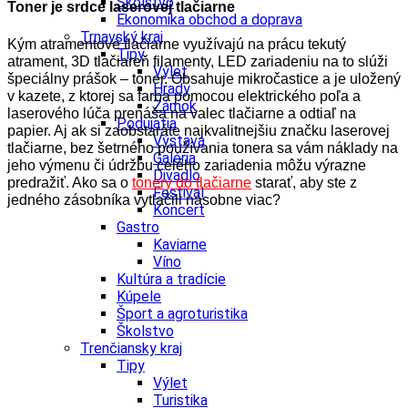
Školstvo
Toner je srdce laserovej tlačiarne
Ekonomika obchod a doprava
Trnavský kraj
Kým atramentové tlačiarne využívajú na prácu tekutý
Tipy
atrament, 3D tlačiareň filamenty, LED zariadeniu na to slúži
Výlet
špeciálny prášok – toner. Obsahuje mikročastice a je uložený
Hrady
v kazete, z ktorej sa farba pomocou elektrického poľa a
Zámok
laserového lúča prenáša na valec tlačiarne a odtiaľ na
Podujatia
papier. Aj ak si zaobstaráte najkvalitnejšiu značku laserovej
Výstava
tlačiarne, bez šetrného používania tonera sa vám náklady na
Galéria
jeho výmenu či údržbu celého zariadenia môžu výrazne
Divadlo
predražiť. Ako sa o
tonery do tlačiarne
starať, aby ste z
Festival
jedného zásobníka vytlačili násobne viac?
Koncert
Gastro
Kaviarne
Víno
Kultúra a tradície
Kúpele
Šport a agroturistika
Školstvo
Trenčiansky kraj
Tipy
Výlet
Turistika