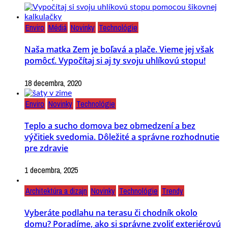
Enviro
Médiá
Novinky
Technológie
Naša matka Zem je boľavá a plače. Vieme jej však
pomôcť. Vypočítaj si aj ty svoju uhlíkovú stopu!
18 decembra, 2020
Enviro
Novinky
Technológie
Teplo a sucho domova bez obmedzení a bez
výčitiek svedomia. Dôležité a správne rozhodnutie
pre zdravie
1 decembra, 2025
Architektúra a dizajn
Novinky
Technológie
Trendy
Vyberáte podlahu na terasu či chodník okolo
domu? Poradíme, ako si správne zvoliť exteriérovú