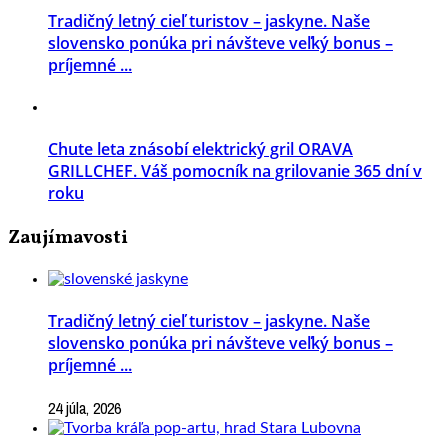
Tradičný letný cieľ turistov – jaskyne. Naše
slovensko ponúka pri návšteve veľký bonus –
príjemné ...
Chute leta znásobí elektrický gril ORAVA
GRILLCHEF. Váš pomocník na grilovanie 365 dní v
roku
Zaujímavosti
Tradičný letný cieľ turistov – jaskyne. Naše
slovensko ponúka pri návšteve veľký bonus –
príjemné ...
24 júla, 2026