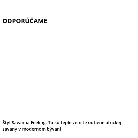
ODPORÚČAME
Štýl Savanna Feeling. To sú teplé zemité odtiene africkej
savany v modernom bývaní