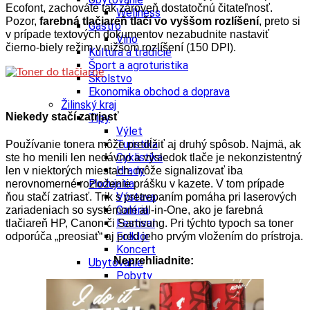
Ecofont, zachováte tak zároveň dostatočnú čitateľnosť.
Wellness
Pozor,
farebná tlačiareň tlačí vo vyššom rozlíšení
, preto si
Gastro
v prípade textových dokumentov nezabudnite nastaviť
Víno
čierno-biely režim v nižšom rozlíšení (150 DPI).
Kultúra a tradície
Šport a agroturistika
Školstvo
Ekonomika obchod a doprava
Žilinský kraj
Niekedy stačí zatriasť
Tipy
Výlet
Turistika
Používanie tonera môže predĺžiť aj druhý spôsob. Najmä, ak
Cyklistika
ste ho menili len nedávno a výsledok tlače je nekonzistentný
Hrady
len v niektorých miestach, môže signalizovať iba
Podujatia
nerovnomerné rozloženie prášku v kazete. V tom prípade
Výstava
ňou stačí zatriasť. Trik s pretrepaním pomáha pri laserových
Galéria
zariadeniach so systémom all-in-One, ako je farebná
Festival
tlačiareň HP, Canon či Samsung. Pri týchto typoch sa toner
Folklór
odporúča „preosiať“ aj pred jeho prvým vložením do prístroja.
Koncert
Neprehliadnite:
Ubytovanie
Pobyty
Wellness
Gastro