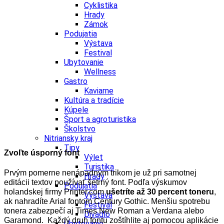
Cyklistika
Hrady
Zámok
Podujatia
Výstava
Festival
Ubytovanie
Wellness
Gastro
Kaviarne
Kultúra a tradície
Kúpele
Šport a agroturistika
Školstvo
Nitriansky kraj
Tipy
Zvoľte úsporný font
Výlet
Turistika
Prvým pomerne nenápadným trikom je už pri samotnej
Hrady
editácii textov používať šetrný font. Podľa výskumov
Podujatia
holandskej firmy Printer.com
ušetríte až 30 percent toneru
,
Výstava
ak nahradíte Arial fontom Century Gothic. Menšiu spotrebu
Festival
tonera zabezpečí aj Times New Roman a Verdana alebo
Divadlo
Garamond. Každý druh fontu zoštíhlite aj pomocou aplikácie
Ubytovanie