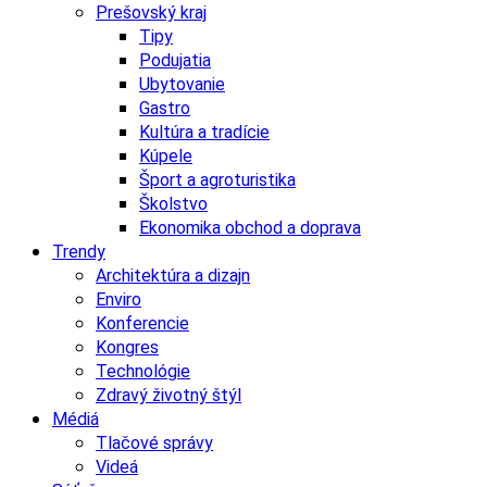
Prešovský kraj
Tipy
Podujatia
Ubytovanie
Gastro
Kultúra a tradície
Kúpele
Šport a agroturistika
Školstvo
Ekonomika obchod a doprava
Trendy
Architektúra a dizajn
Enviro
Konferencie
Kongres
Technológie
Zdravý životný štýl
Médiá
Tlačové správy
Videá