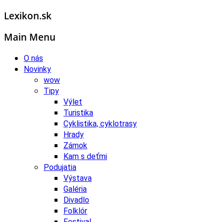
Lexikon.sk
Main Menu
O nás
Novinky
wow
Tipy
Výlet
Turistika
Cyklistika, cyklotrasy
Hrady
Zámok
Kam s deťmi
Podujatia
Výstava
Galéria
Divadlo
Folklór
Festival