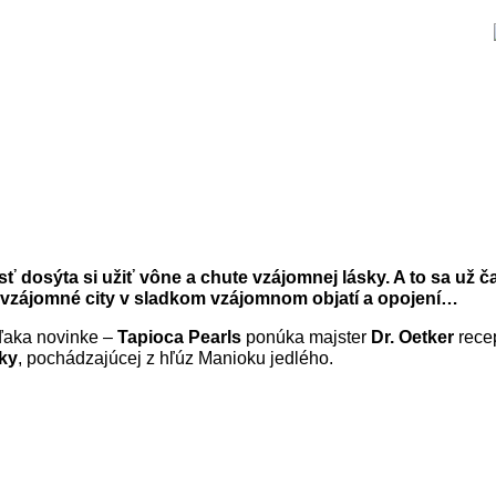
osť dosýta si užiť vône a chute vzájomnej lásky. A to sa u
 vzájomné city v sladkom vzájomnom objatí a opojení…
Vďaka novinke –
Tapioca Pearls
ponúka majster
Dr. Oetker
recep
oky
, pochádzajúcej z hľúz Manioku jedlého.