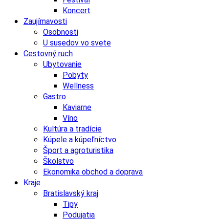
Koncert
Zaujímavosti
Osobnosti
U susedov vo svete
Cestovný ruch
Ubytovanie
Pobyty
Wellness
Gastro
Kaviarne
Víno
Kultúra a tradície
Kúpele a kúpeľníctvo
Šport a agroturistika
Školstvo
Ekonomika obchod a doprava
Kraje
Bratislavský kraj
Tipy
Podujatia