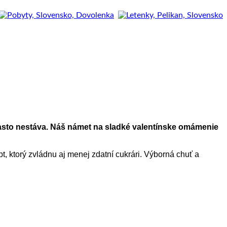
ž často nestáva. Náš námet na sladké valentínske omámenie
t, ktorý zvládnu aj menej zdatní cukrári. Výborná chuť a