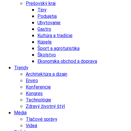
Prešovský kraj
Tipy
Podujatia
Ubytovanie
Gastro
Kultúra a tradície
Kúpele
Šport a agroturistika
Školstvo
Ekonomika obchod a doprava
Trendy
Architektúra a dizajn
Enviro
Konferencie
Kongres
Technológie
Zdravý životný štýl
Médiá
Tlačové správy
Videá