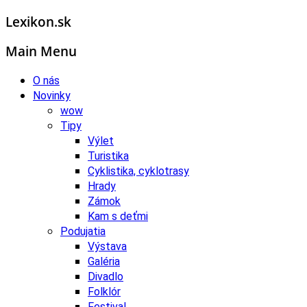
Lexikon.sk
Main Menu
O nás
Novinky
wow
Tipy
Výlet
Turistika
Cyklistika, cyklotrasy
Hrady
Zámok
Kam s deťmi
Podujatia
Výstava
Galéria
Divadlo
Folklór
Festival