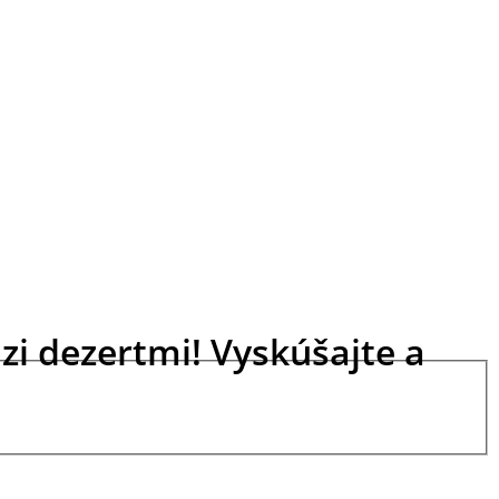
zi dezertmi! Vyskúšajte a