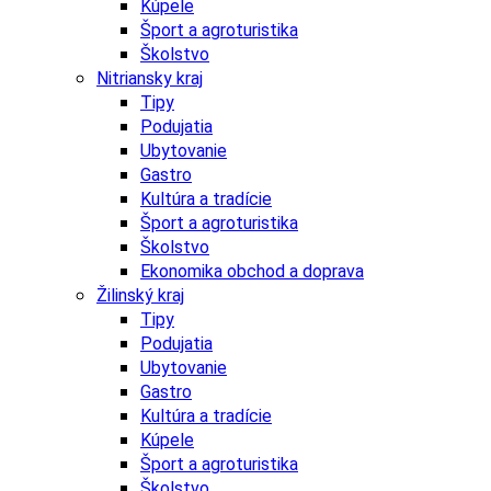
Kúpele
Šport a agroturistika
Školstvo
Nitriansky kraj
Tipy
Podujatia
Ubytovanie
Gastro
Kultúra a tradície
Šport a agroturistika
Školstvo
Ekonomika obchod a doprava
Žilinský kraj
Tipy
Podujatia
Ubytovanie
Gastro
Kultúra a tradície
Kúpele
Šport a agroturistika
Školstvo