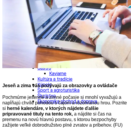
Tipy
Výlet
Turistika
Cyklistika
Hrady
Podujatia
Výstava
Galéria
Folklór
Ubytovanie
Pobyty
Wellness
Gastro
Kaviarne
Kultúra a tradície
Kúpele
Jeseň a zima vás pozývajú za obrazovky a ovládače
Šport a agroturistika
Školstvo
Pochmúrne jesenné a zimné počasie si mnohí vyvažujú a
Ekonomika obchod a doprava
napĺňajú chvíle pohodou s čajom a rozohranou hrou. Pozrite
si
hern
é kalendáre, v ktorý
ch nájdete ďalšie
pripravovan
é tituly na tento rok,
a nájdite si čas na
premenu na novú hlavnú postavu, s ktorou bezpochyby
zažijete veľké dobrodružstvo plné zvratov a príbehov. (FU)