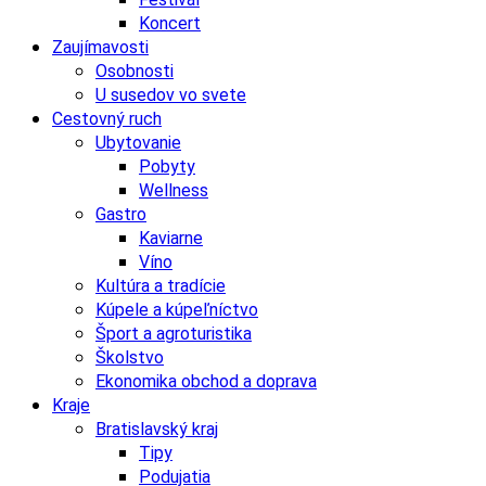
Koncert
Zaujímavosti
Osobnosti
U susedov vo svete
Cestovný ruch
Ubytovanie
Pobyty
Wellness
Gastro
Kaviarne
Víno
Kultúra a tradície
Kúpele a kúpeľníctvo
Šport a agroturistika
Školstvo
Ekonomika obchod a doprava
Kraje
Bratislavský kraj
Tipy
Podujatia