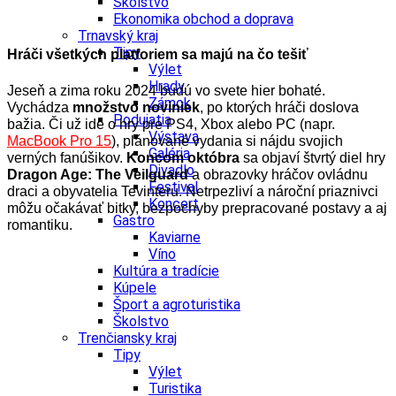
Školstvo
Ekonomika obchod a doprava
Trnavský kraj
Tipy
Hráči všetkých platforiem sa majú na čo tešiť
Výlet
Hrady
Jeseň a zima roku 2024 budú vo svete hier bohaté.
Zámok
Vychádza
množstvo noviniek
, po ktorých hráči doslova
Podujatia
bažia. Či už ide o hry pre PS4, Xbox alebo PC (napr.
Výstava
MacBook Pro 15
), plánované vydania si nájdu svojich
Galéria
verných fanúšikov.
Koncom októbra
sa objaví štvrtý diel hry
Divadlo
Dragon Age:
The Veilguard
a obrazovky hráčov ovládnu
Festival
draci a obyvatelia Tevinteru. Netrpezliví a nároční priaznivci
Koncert
môžu očakávať bitky, bezpochyby prepracované postavy a aj
Gastro
romantiku.
Kaviarne
Víno
Kultúra a tradície
Kúpele
Šport a agroturistika
Školstvo
Trenčiansky kraj
Tipy
Výlet
Turistika