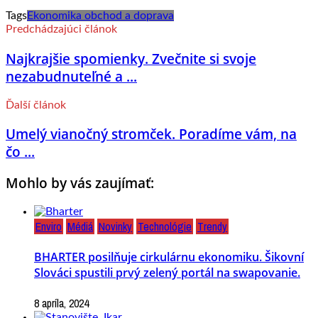
Tags
Ekonomika obchod a doprava
Predchádzajúci článok
Najkrajšie spomienky. Zvečnite si svoje
nezabudnuteľné a ...
Ďalší článok
Umelý vianočný stromček. Poradíme vám, na
čo ...
Mohlo by vás zaujímať:
Enviro
Médiá
Novinky
Technológie
Trendy
BHARTER posilňuje cirkulárnu ekonomiku. Šikovní
Slováci spustili prvý zelený portál na swapovanie.
8 apríla, 2024