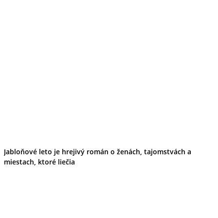
Jabloňové leto je hrejivý román o ženách, tajomstvách a
miestach, ktoré liečia