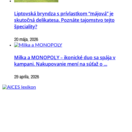
Liptovská bryndza s prívlastkom “májová” je
skutočná delikatesa. Poznáte tajomstvo tejto
špeciality?
20 mája, 2026
Milka a MONOPOLY – ikonické duo sa spája v
kampani. Nakupovanie mení na súťaž o ...
29 apríla, 2026