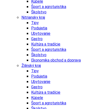
Kúpele
Šport a agroturistika
Školstvo
Nitriansky kraj
Tipy
Podujatia
Ubytovanie
Gastro
Kultúra a tradície
Šport a agroturistika
Školstvo
Ekonomika obchod a doprava
Žilinský kraj
Tipy
Podujatia
Ubytovanie
Gastro
Kultúra a tradície
Kúpele
Šport a agroturistika
Školstvo