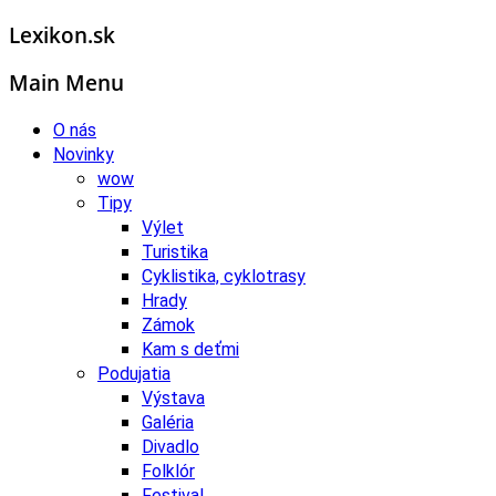
Lexikon.sk
Main Menu
O nás
Novinky
wow
Tipy
Výlet
Turistika
Cyklistika, cyklotrasy
Hrady
Zámok
Kam s deťmi
Podujatia
Výstava
Galéria
Divadlo
Folklór
Festival