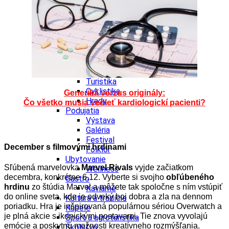
Kultúra a tradície
Kúpele
Šport a agroturistika
Školstvo
Ekonomika obchod a doprava
Banskobystrický kraj
Tipy
Výlet
Turistika
Cyklistika
Generiká verzus originály:
Hrady
Čo všetko musia vedieť kardiologickí pacienti?
Podujatia
Výstava
Galéria
Festival
December s filmovými hrdinami
Folklór
Ubytovanie
Sľúbená marvelovka
Marvel Rivals
vyjde začiatkom
Wellness
decembra, konkrétne 6.12. Vyberte si svojho
obľúbeného
Gastro
hrdinu
zo štúdia Marvel a môžete tak spoločne s ním vstúpiť
Kaviarne
do online sveta, kde je odveký boj dobra a zla na dennom
Kultúra a tradície
poriadku. Hra je inšpirovaná populárnou sériou Overwatch a
Kúpele
je plná akcie s ikonickými postavami. Tie znova vyvolajú
Šport a agroturistika
emócie a poskytnú možnosti kreatívneho rozmýšľania.
Školstvo