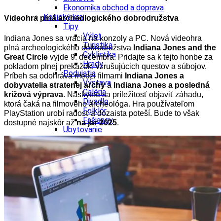
Ekonomika obchod a doprava
Košický kraj
Videohra plná archeologického dobrodružstva
Tipy
Výlet
Indiana Jones sa vracia na konzoly a PC. Nová videohra
Turistika
plná archeologického dobrodružstva
Indiana Jones and the
Cyklistika
Great Circle
vyjde 9. decembra. Pridajte sa k tejto honbe za
Hrady
pokladom plnej prekážok, vzrušujúcich questov a súbojov.
Podujatia
Príbeh sa odohráva medzi filmami
Indiana Jones a
Výstava
dobyvatelia stratenej archy
a
Indiana Jones a posledná
Galéria
krížová výprava
. Naskytne sa príležitosť objaviť záhadu,
Divadlo
ktorá čaká na filmového archeológa. Hra používateľom
Folklór
PlayStation urobí radosť a dozaista poteší. Bude to však
Fašiangy
dostupné najskôr až
na jar 2025
.
Ubytovanie
Pobyty
Gastro
Kaviarne
Víno
Kultúra a tradície
Šport a agroturistika
Školstvo
Ekonomika obchod a doprava
Prešovský kraj