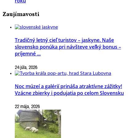
roku
Zaujímavosti
Tradičný letný cieľ turistov – jaskyne. Naše
slovensko ponúka pri návšteve veľký bonus –
príjemné ...
24 júla, 2026
Noc múzeí a galérií prináša atraktívne zážitky!
Vzácne zbierky i podujatia po celom Slovensku
22 mája, 2026