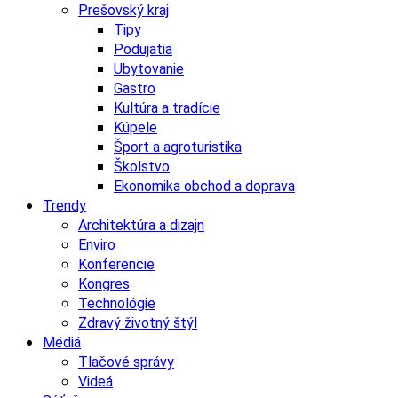
Prešovský kraj
Tipy
Podujatia
Ubytovanie
Gastro
Kultúra a tradície
Kúpele
Šport a agroturistika
Školstvo
Ekonomika obchod a doprava
Trendy
Architektúra a dizajn
Enviro
Konferencie
Kongres
Technológie
Zdravý životný štýl
Médiá
Tlačové správy
Videá