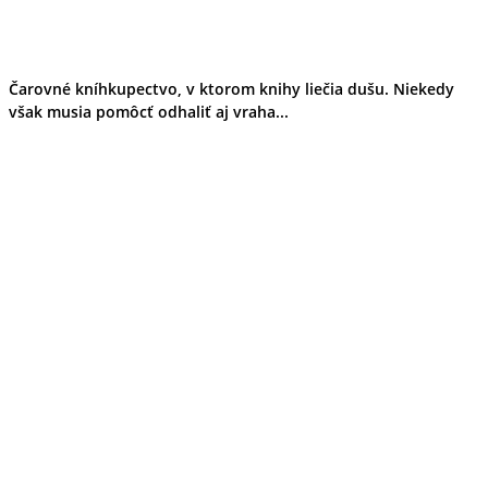
Čarovné kníhkupectvo, v ktorom knihy liečia dušu. Niekedy
však musia pomôcť odhaliť aj vraha...