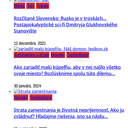
Médiá
Tipy
Trendy
Rozčítané Slovensko: Rusko je v troskách…
Postapokalyptické sci-fi Dmitryja Glukhovského
Stanovište
12 decembra, 2021
Architektúra a dizajn
Novinky
Technológie
Ako zariadiť malú kúpeľňu, aby v nej našlo všetko
svoje miesto? Rozlúsknime spolu túto dilemu…
30 januára, 2024
Novinky
Technológie
Strata zamestnania je životná nepríjemnosť. Ako ju
zvládnuť? Hľadajme riešenia, isto sa nájdu…