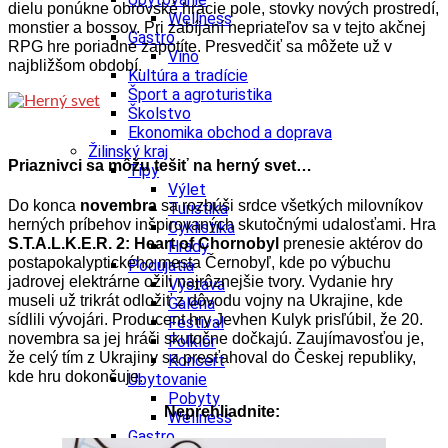
dielu ponúkne obrovské hracie pole, stovky nových prostredí,
Wellness
monstier a bossov. Pri zabíjaní nepriateľov sa v tejto akčnej
Gastro
RPG hre poriadne zapotíte. Presvedčiť sa môžete už v
Víno
najbližšom období.
Kultúra a tradície
Šport a agroturistika
Školstvo
Ekonomika obchod a doprava
Žilinský kraj
Priaznivci sa môžu tešiť na herný svet…
Tipy
Výlet
Do konca
novembra
sa rozbúši srdce všetkých milovníkov
Turistika
herných príbehov inšpirovaných skutočnými udalosťami. Hra
Cyklistika
S.T.A.L.K.E.R. 2: Heart of Chornobyl
prenesie aktérov do
Hrady
postapokalyptického mesta Černobyľ, kde po výbuchu
Podujatia
jadrovej elektrárne ožili najrôznejšie tvory. Vydanie hry
Výstava
museli už trikrát odložiť z dôvodu vojny na Ukrajine, kde
Galéria
sídlili vývojári. Producent hry Jevhen Kulyk prisľúbil, že 20.
Festival
novembra sa jej hráči skutočne dočkajú. Zaujímavosťou je,
Folklór
že celý tím z Ukrajiny sa presťahoval do Českej republiky,
Koncert
kde hru dokončuje.
Ubytovanie
Pobyty
Neprehliadnite:
Wellness
Gastro