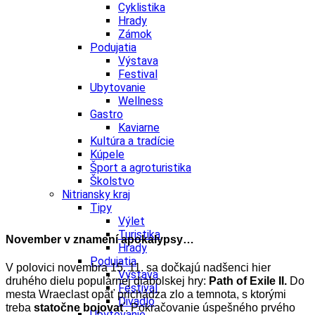
Cyklistika
Hrady
Zámok
Podujatia
Výstava
Festival
Ubytovanie
Wellness
Gastro
Kaviarne
Kultúra a tradície
Kúpele
Šport a agroturistika
Školstvo
Nitriansky kraj
Tipy
Výlet
Turistika
November v znamení apokalypsy…
Hrady
Podujatia
V polovici novembra 15. 11. sa dočkajú nadšenci hier
Výstava
druhého dielu populárnej diabolskej hry:
Path of Exile II.
Do
Festival
mesta Wraeclast opäť prichádza zlo a temnota, s ktorými
Divadlo
treba
statočne bojovať
. Pokračovanie úspešného prvého
Ubytovanie