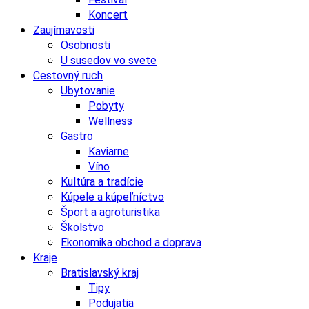
Koncert
Zaujímavosti
Osobnosti
U susedov vo svete
Cestovný ruch
Ubytovanie
Pobyty
Wellness
Gastro
Kaviarne
Víno
Kultúra a tradície
Kúpele a kúpeľníctvo
Šport a agroturistika
Školstvo
Ekonomika obchod a doprava
Kraje
Bratislavský kraj
Tipy
Podujatia