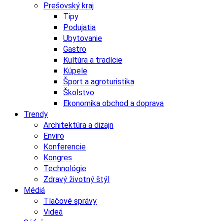
Prešovský kraj
Tipy
Podujatia
Ubytovanie
Gastro
Kultúra a tradície
Kúpele
Šport a agroturistika
Školstvo
Ekonomika obchod a doprava
Trendy
Architektúra a dizajn
Enviro
Konferencie
Kongres
Technológie
Zdravý životný štýl
Médiá
Tlačové správy
Videá