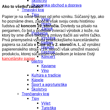
Školstvo
Ekonomika obchod a doprava
Ako to všetko začalo?
Trnavský kraj
Tipy
Papier je na svete takmer od jeho vzniku. Súčasný typ, ako
Výlet
ho poznáme dnes, započal však svoju cestu históriou
Hrady
ľudstva až
koncom 19. storočia
. Dovtedy sa písalo na
Zámok
pergamen, čo bol v podstate zvierací výrobok z kože, na
Podujatia
ktorý by sme dnes faktúry a zmluvy tlačili asi veľmi ťažko.
Výstava
Prvá priemyselná výroba praktickejšieho kancelárskeho
Galéria
papiera sa začala
v Číne už v 2. storočí n. l.
, až vynález
Divadlo
papierenského stroja v 19. storočí však umožnil masovú
Festival
produkciu, ktorej súčasným výsledkom je krásne čistý
Koncert
kancelársky papier
.
Gastro
Kaviarne
Víno
Kultúra a tradície
Kúpele
Šport a agroturistika
Školstvo
Trenčiansky kraj
Tipy
Výlet
Turistika