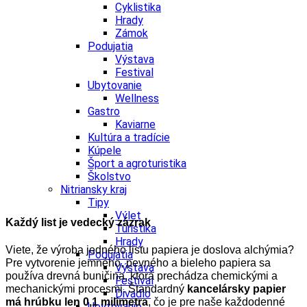
Cyklistika
Hrady
Zámok
Podujatia
Výstava
Festival
Ubytovanie
Wellness
Gastro
Kaviarne
Kultúra a tradície
Kúpele
Šport a agroturistika
Školstvo
Nitriansky kraj
Tipy
Výlet
Každý list je vedecký zázrak
Turistika
Hrady
Viete, že výroba jedného listu papiera je doslova alchýmia?
Podujatia
Pre vytvorenie jemného, pevného a bieleho papiera sa
Výstava
používa drevná buničina, ktorá prechádza chemickými a
Festival
mechanickými procesmi. Štandardný
kancelársky papier
Divadlo
má hrúbku len 0,1 milimetra
, čo je pre naše každodenné
Ubytovanie