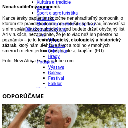
Kultúra a tradície
Nenahraditeľmý pomocník
Kúpele
Šport a agroturistika
Kancelársky papier je skutočne nenahraditeľný pomocník, o
Školstvo
ktorom ste pravdepodobne ani netušili, koľko zaujímavostí sa
Ekonomika obchod a doprava
s ním spája. Takže nabudúce, keď budete držať obyčajný list
Banskobystrický kraj
A4 v rukách, nezabudnite, že je to viac než len priestor na
Tipy
poznámky – je to
technologický, ekologický a historický
Výlet
zázrak
, ktorý nám uľahčuje život a robí ho v mnohých
Turistika
smeroch nielen jednoduchším, ale aj krajším. (FU)
Cyklistika
Hrady
Foto: New Africa / stock.adobe.com
Podujatia
Výstava
Galéria
Festival
Folklór
Ubytovanie
Wellness
ODPORÚČAME
Gastro
Kaviarne
Kultúra a tradície
Kúpele
Šport a agroturistika
Školstvo