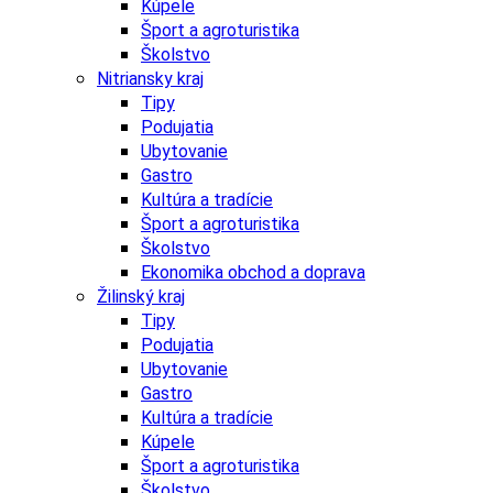
Kúpele
Šport a agroturistika
Školstvo
Nitriansky kraj
Tipy
Podujatia
Ubytovanie
Gastro
Kultúra a tradície
Šport a agroturistika
Školstvo
Ekonomika obchod a doprava
Žilinský kraj
Tipy
Podujatia
Ubytovanie
Gastro
Kultúra a tradície
Kúpele
Šport a agroturistika
Školstvo