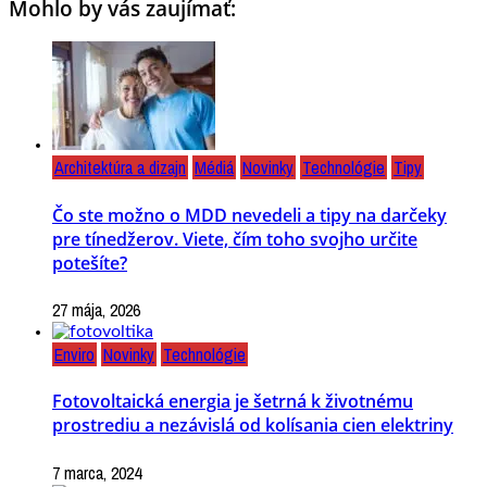
Mohlo by vás zaujímať:
Architektúra a dizajn
Médiá
Novinky
Technológie
Tipy
Čo ste možno o MDD nevedeli a tipy na darčeky
pre tínedžerov. Viete, čím toho svojho určite
potešíte?
27 mája, 2026
Enviro
Novinky
Technológie
Fotovoltaická energia je šetrná k životnému
prostrediu a nezávislá od kolísania cien elektriny
7 marca, 2024