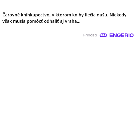
Čarovné kníhkupectvo, v ktorom knihy liečia dušu. Niekedy
však musia pomôcť odhaliť aj vraha...