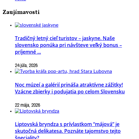
Zaujímavosti
Tradičný letný cieľ turistov – jaskyne. Naše
slovensko ponúka pri návšteve veľký bonus –
príjemné ...
24 júla, 2026
Noc múzeí a galérií prináša atraktívne zážitky!
Vzácne zbierky i podujatia po celom Slovensku
22 mája, 2026
Liptovská bryndza s prívlastkom “májová” je
skutočná delikatesa. Poznáte tajomstvo tejto
špeciality?