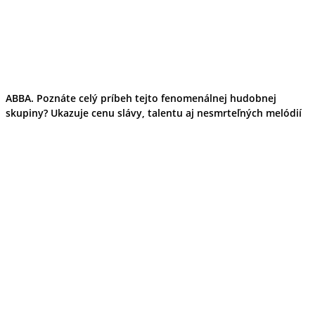
Tipy
Výlet
Turistika
Cyklistika
Hrady
Podujatia
Výstava
Galéria
ABBA. Poznáte celý príbeh tejto fenomenálnej hudobnej
Folklór
skupiny? Ukazuje cenu slávy, talentu aj nesmrteľných melódií
Ubytovanie
Pobyty
Wellness
Gastro
Kaviarne
Kultúra a tradície
Kúpele
Šport a agroturistika
Školstvo
Ekonomika obchod a doprava