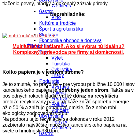
tlačenia pevný, hladký a dokonalý zázrak prírody.
Wellness
Gastro
Neprehliadnite:
Víno
Kultúra a tradície
Šport a agroturistika
Školstvo
Ekonomika obchod a doprava
Žilinský kraj
Multifunkčná tlačiareň. Ako si vybrať tú ideálnu?
Tipy
Komplexný sprievodca pre firmy aj domácnosti.
Výlet
Turistika
Cyklistika
Koľko papiera je v jednom strome?
Hrady
Podujatia
Je to smutné, no pravdivé – pre výrobu približne 10 000 listov
Výstava
kancelárskeho papiera
je potrebný jeden strom
. Takže sa v
Galéria
posledných rokoch kladie
veľký dôraz na recykláciu
,
Festival
pretože recyklovaný papier dokáže znížiť spotrebu energie
Folklór
až o 50 % a znižuje odpadové emisie, čo z neho robí
Koncert
ekologicky zodpovednú voľbu.
Ubytovanie
Na podporu tejto recyklácie sa dokonca v roku 2012
Pobyty
zozbieralo najväčšie množstvo kancelárskeho papiera na
Wellness
svete o hmotnosti 330 ton.
Gastro