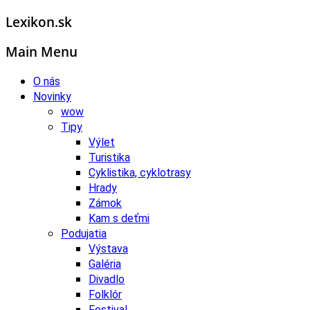
Lexikon.sk
Main Menu
O nás
Novinky
wow
Tipy
Výlet
Turistika
Cyklistika, cyklotrasy
Hrady
Zámok
Kam s deťmi
Podujatia
Výstava
Galéria
Divadlo
Folklór
Festival