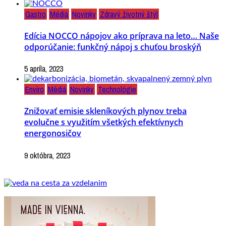
Gastro
Médiá
Novinky
Zdravý životný štýl
Edícia NOCCO nápojov ako príprava na leto… Naše
odporúčanie: funkčný nápoj s chuťou broskýň
5 apríla, 2023
Enviro
Médiá
Novinky
Technológie
Znižovať emisie skleníkových plynov treba
evolučne s využitím všetkých efektívnych
energonosičov
9 októbra, 2023