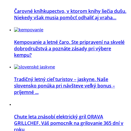
Čarovné kníhkupectvo, v ktorom knihy liečia dušu.
Niekedy však musia pomôcť odhaliť aj vraha…
Kempovanie a letné čaro. Ste pripravení na skvelé
dobrodružstvá a poznáte zásady pri výbere
kempu?
Tradičný letný cieľ turistov – jaskyne. Naše
slovensko ponúka pri návšteve veľký bonus –
príjemné ...
Chute leta znásobí elektrický gril ORAVA
GRILLCHEF. Váš pomocník na grilovanie 365 dní v
roku