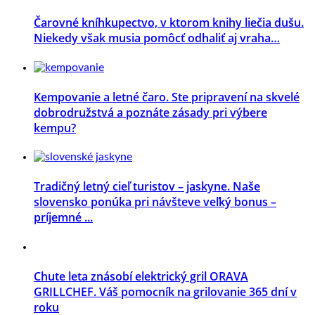
Čarovné kníhkupectvo, v ktorom knihy liečia dušu.
Niekedy však musia pomôcť odhaliť aj vraha…
Kempovanie a letné čaro. Ste pripravení na skvelé
dobrodružstvá a poznáte zásady pri výbere
kempu?
Tradičný letný cieľ turistov – jaskyne. Naše
slovensko ponúka pri návšteve veľký bonus –
príjemné ...
Chute leta znásobí elektrický gril ORAVA
GRILLCHEF. Váš pomocník na grilovanie 365 dní v
roku