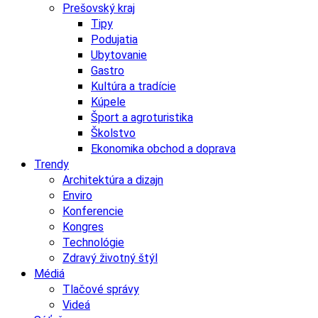
Prešovský kraj
Tipy
Podujatia
Ubytovanie
Gastro
Kultúra a tradície
Kúpele
Šport a agroturistika
Školstvo
Ekonomika obchod a doprava
Trendy
Architektúra a dizajn
Enviro
Konferencie
Kongres
Technológie
Zdravý životný štýl
Médiá
Tlačové správy
Videá