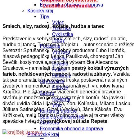
Ekonomika obchod a doprava
Ľudskosť nevymrela…
Košický kraj
Tipy
Výlet
Smiech, slzy, radosť, dojatie, hudba a tanec
Turistika
Cyklistika
Predstavenie v sebe strieda smiech, slzy, radosť, dojatie,
Hrady
hudbu aj tanec. Tvorcovia projektu – autor scenára a režisér
Podujatia
Svetozár Sprušanský, hudobný producent Ľubo Horňák,
Výstava
hlasová pedagogička Lenka Paulíková, choreograf Ján
Galéria
Ševčík, kostýmová a scénická výtvarníčka Alexandra
Divadlo
Grusková – namiešali divákom
pestrý koktail výrazných
Folklór
farieb, nefalšovaných emócií, radosti a zábavy
. Vznikla
Fašiangy
tak panoramatická javisková freska postavená na silných
Ubytovanie
životných momentoch a profesionálnych vrcholov Ivana
Pobyty
Krajíčka. Plejáda hercov viacerých generácií bravúrne
Gastro
stvárňuje množstvo postáv výrazných kontúr. Na javisku
Kaviarne
diváci uvidia Olda Hlaváčka, Zoru Kolínsku, Milana Lasicu,
Víno
Júliusa Satinského, Gizelu Veclovú, Jána Kákoša, Evu
Kultúra a tradície
Krížikovú, malú Darinku Rolincovú, ale aj takmer všetky
Šport a agroturistika
spevácke hviezdy
pesničkovej súťaže Repete
.
Školstvo
Ekonomika obchod a doprava
Prešovský kraj