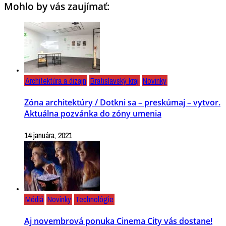
Mohlo by vás zaujímať:
Architektúra a dizajn
Bratislavský kraj
Novinky
Zóna architektúry / Dotkni sa – preskúmaj – vytvor.
Aktuálna pozvánka do zóny umenia
14 januára, 2021
Médiá
Novinky
Technológie
Aj novembrová ponuka Cinema City vás dostane!