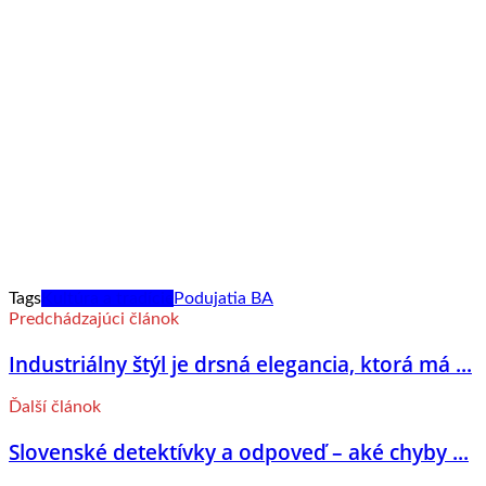
Tags
Kultúra a tradície
Podujatia BA
Predchádzajúci článok
Industriálny štýl je drsná elegancia, ktorá má ...
Ďalší článok
Slovenské detektívky a odpoveď – aké chyby ...