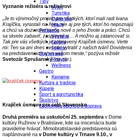
Tipy
Vyznanie režiséra o režisérovi
Výlet
Turistika
Cyklistika
„Je to výnimočný projekt pre všetkých, ktorí mali radi Ivana
Hrady
Krajíčka, vyrastali na ňom, ale aj pre tých, ktorí ho nepoznajú
Podujatia
a chcú sa dozvedieť niečo nové o jeho živote a práci. Chcú
Výstava
sa skvele zabaviť, zaspievať si… A možno aj zatancovať si.
Galéria
Tak pre vás všetkých je pripravený Krajíček úsmevu. Verte
Folklór
mi: Ten sa ani dnes nesmie vytratiť z našich tvárí! Dovidenia
Ubytovanie
na predstaveniach aj vo vašom meste,“
pozýva režisér
Pobyty
Svetozár Sprušanský
(na obr.).
Wellness
Gastro
Kaviarne
Kultúra a tradície
Kúpele
Šport a agroturistika
Školstvo
Krajíček úsmevu pre celé Slovensko
Ekonomika obchod a doprava
Druhá premiéra sa uskutoční 25. septembra
v Dome
kultúry Ružinov v Bratislave, kde sa inscenácia bude
pravidelne hrávať. Mimobratislavské predstavenia sú
naplánované na
v Dome kultúry v Trnave 9.10., v