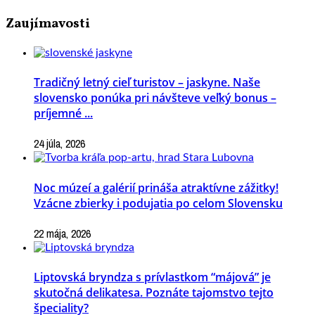
Zaujímavosti
Tradičný letný cieľ turistov – jaskyne. Naše
slovensko ponúka pri návšteve veľký bonus –
príjemné ...
24 júla, 2026
Noc múzeí a galérií prináša atraktívne zážitky!
Vzácne zbierky i podujatia po celom Slovensku
22 mája, 2026
Liptovská bryndza s prívlastkom “májová” je
skutočná delikatesa. Poznáte tajomstvo tejto
špeciality?