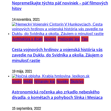
Nepremeškajte týchto päť noviniek – päť filmových
hitov
14 novembra, 2021
Architektúra a dizajn
Novinky
Prešovský kraj
Tipy
Cesta vojnových hrdinov a vojenská história vás
zavedie na Duklu, do Svidníka a okolia. Záujem o
minulosť rastie
19 mája, 2021
Enviro
Médiá
Nitriansky kraj
Novinky
Školstvo
Astronomická ročenka ako zrkadlo nebeského
divadla, o kométach a pohyboch Slnka i Mesiaca
15 septembra, 2022