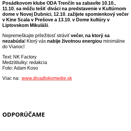
Posádkovom klube ODA Trenčín sa zabavíte 10.10.,
11.10. sa môžu tešiť diváci na predstavenie v Kultúrnom
dome v Novej Dubnici, 12.10. zažijete spomienkový večer
v Kine Scala v Prešove a 13.10. v Dome kultúry v
Liptovskom Mikuláši
.
Nepremeškajte príležitosť stráviť
večer, na ktorý sa
nezabúda
! Ktorý vás
nabije životnou energiou
minimálne
do Vianoc!
Text: NK Factory
Medzititulky: redakcia
Foto: Adam Koso
Viac na:
www.divadlokomedie.sk
ODPORÚČAME