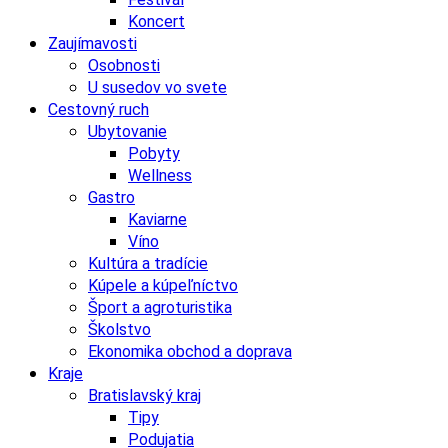
Koncert
Zaujímavosti
Osobnosti
U susedov vo svete
Cestovný ruch
Ubytovanie
Pobyty
Wellness
Gastro
Kaviarne
Víno
Kultúra a tradície
Kúpele a kúpeľníctvo
Šport a agroturistika
Školstvo
Ekonomika obchod a doprava
Kraje
Bratislavský kraj
Tipy
Podujatia