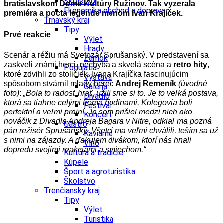
Školstvo
bratislavskom Dome Kultúry Ružinov. Tak vyzerala
Ekonomika obchod a doprava
premiéra a pocta legende menom Ivan Krajíček.
Trnavský kraj
Tipy
Prvé reakcie
Výlet
Hrady
Scenár a réžiu má Svetozár Sprušanský. V predstavení sa
Zámok
zaskveli známi herci, nechýbala skvelá scéna a
retro hity
,
Podujatia
ktoré zdvihli zo stoličiek. Ivana Krajíčka fascinujúcim
Výstava
spôsobom stvárnil mladý herec
Andrej Remeník
(úvodné
Galéria
foto)
:
„Bola to radosť hrať, užili sme si to. Je to veľká postava,
Divadlo
ktorá sa tiahne celými troma hodinami. Kolegovia boli
Festival
perfektní a veľmi prajní. Ja som prišiel medzi nich ako
Koncert
nováčik z Divadla Andreja Bagara v Nitre, odkiaľ ma pozná
Gastro
pán režisér Sprušanský. Všetci ma veľmi chválili, teším sa už
Kaviarne
s nimi na zájazdy. A ďakujem divákom, ktorí nás hnali
Víno
dopredu svojimi reakciami a smiechom.“
Kultúra a tradície
Kúpele
Šport a agroturistika
Školstvo
Trenčiansky kraj
Tipy
Výlet
Turistika