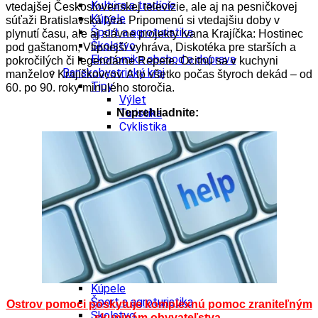
Kultúra a tradície
vtedajšej Československej televízie, ale aj na pesničkovej
Kúpele
súťaži Bratislavská lýra. Pripomenú si vtedajšiu doby v
Šport a agroturistika
plynutí času, ale aj slávne projekty Ivana Krajíčka: Hostinec
Školstvo
pod gaštanom, Vtipnejší vyhráva, Diskotéka pre starších a
Ekonomika obchod a doprava
pokročilých či legendárne Repete. Ocitnú sa v kuchyni
Banskobystrický kraj
manželov Krajíčkovcov. A to všetko počas štyroch dekád
–
od
Tipy
60. po 90. roky minulého storočia.
Výlet
Turistika
Neprehliadnite:
Cyklistika
Hrady
Podujatia
Výstava
Galéria
Festival
Folklór
Ubytovanie
Wellness
Gastro
Kaviarne
Kultúra a tradície
Kúpele
Šport a agroturistika
Ostrov pomoci poskytuje komplexnú pomoc zraniteľným
Školstvo
skupinám obyvateľstva.