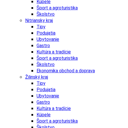
Kúpele
Šport a agroturistika
Školstvo
Nitriansky kraj
Tipy
Podujatia
Ubytovanie
Gastro
Kultúra a tradície
Šport a agroturistika
Školstvo
Ekonomika obchod a doprava
Žilinský kraj
Tipy
Podujatia
Ubytovanie
Gastro
Kultúra a tradície
Kúpele
Šport a agroturistika
Školstvo