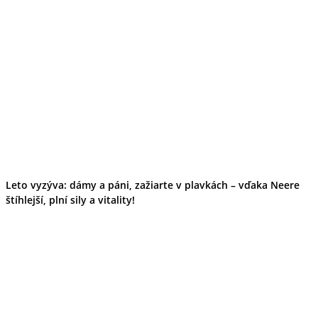
Leto vyzýva: dámy a páni, zažiarte v plavkách – vďaka Neere
štíhlejší, plní sily a vitality!