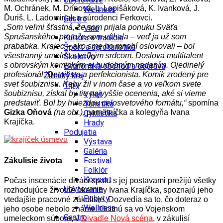
M. Ochránek, M. Drínová, L. Lapišáková, K. Ivanková, J.
Wellness
Ďuriš, L. Ladomirjak a súrodenci Ferkovci.
Gastro
„Som veľmi šťastná, že som prijala ponuku Sväťa
Víno
Sprušanského, pretože som váhala – veď ja už som
Kultúra a tradície
prababka. Krajec – ako sme ho mnohí oslovovali – bol
Šport a agroturistika
všestranný umelec s veľkým srdcom. Doslova multitalent
Školstvo
s obrovským komickým aj hudobným nadaním. Ojedinelý
Ekonomika obchod a doprava
profesionál. Detailista a perfekcionista. Komik zrodený pre
Žilinský kraj
svet šoubiznisu. Keby žil v inom čase a vo veľkom svete
Tipy
šoubiznisu, získal by tie najvyššie ocenenia, aké si vieme
Výlet
predstaviť. Bol by hviezdou celosvetového formátu,“
spomína
Turistika
Gizka Oňová
(na obr.)
, pamätníčka a kolegyňa Ivana
Cyklistika
Krajíčka.
Hrady
Podujatia
Výstava
Galéria
Festival
Zákulisie života
Folklór
Koncert
Počas inscenácie diváci spolu s jej postavami prežijú všetky
Ubytovanie
rozhodujúce životné okamihy Ivana Krajíčka, spoznajú jeho
Pobyty
vtedajšie pracovné zákulisie. Dozvedia sa to, čo doteraz o
Wellness
jeho osobe nebolo známe. Ocitnú sa vo Vojenskom
Gastro
umeleckom súbore, v
Divadle Nová scéna
, v zákulisí