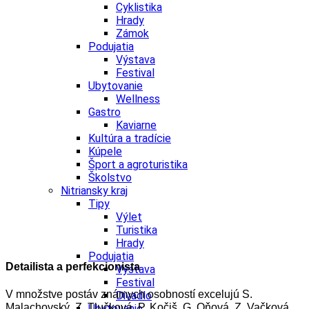
Cyklistika
Hrady
Zámok
Podujatia
Výstava
Festival
Ubytovanie
Wellness
Gastro
Kaviarne
Kultúra a tradície
Kúpele
Šport a agroturistika
Školstvo
Nitriansky kraj
Tipy
Výlet
Turistika
Hrady
Podujatia
Detailista a perfekcionista
Výstava
Festival
V množstve postáv známych osobností excelujú S.
Divadlo
Malachovský, Z. Tlučková, P. Kočiš, G. Oňová, Z. Vačková,
Ubytovanie