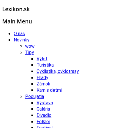
Lexikon.sk
Main Menu
O nás
Novinky
wow
Tipy
Výlet
Turistika
Cyklistika, cyklotrasy
Hrady
Zámok
Kam s deťmi
Podujatia
Výstava
Galéria
Divadlo
Folklór
Festival