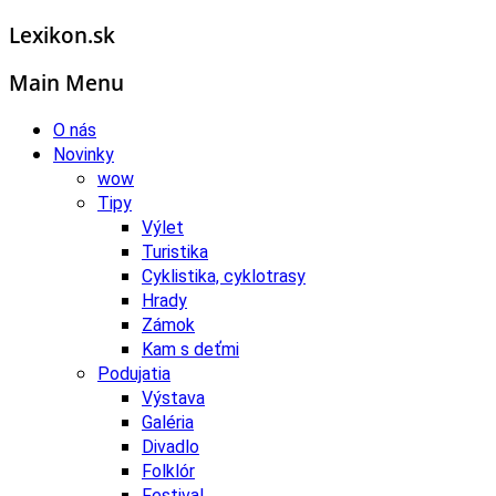
Lexikon.sk
Main Menu
O nás
Novinky
wow
Tipy
Výlet
Turistika
Cyklistika, cyklotrasy
Hrady
Zámok
Kam s deťmi
Podujatia
Výstava
Galéria
Divadlo
Folklór
Festival