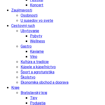
Koncert
Zaujímavosti
Osobnosti
U susedov vo svete
Cestovný ruch
Ubytovanie
Pobyty
Wellness
Gastro
Kaviarne
Víno
Kultúra a tradície
Kúpele a kúpeľníctvo
Šport a agroturistika
Školstvo
Ekonomika obchod a doprava
Kraje
Bratislavský kraj
Tipy
Podujatia