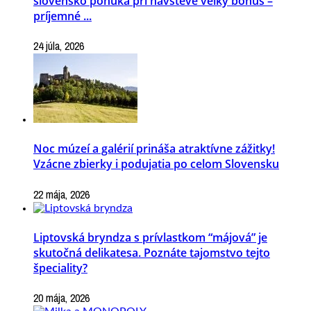
slovensko ponúka pri návšteve veľký bonus –
príjemné ...
24 júla, 2026
Noc múzeí a galérií prináša atraktívne zážitky!
Vzácne zbierky i podujatia po celom Slovensku
22 mája, 2026
Liptovská bryndza s prívlastkom “májová” je
skutočná delikatesa. Poznáte tajomstvo tejto
špeciality?
20 mája, 2026