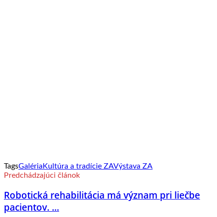
Tags
Galéria
Kultúra a tradície ZA
Výstava ZA
Predchádzajúci článok
Robotická rehabilitácia má význam pri liečbe
pacientov. ...