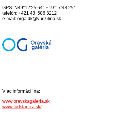
GPS: N49°12’25.64″ E19°17’48.25″
telefón: +421 43 586 3212
e-mail: orgaldk@vuczilina.sk
Viac informácií na:
www.oravskagaleria.sk
www.lodslanica.sk/