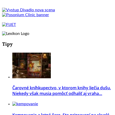
Tipy
Čarovné kníhkupectvo, v ktorom knihy liečia dušu.
Niekedy však musia pomôcť odhaliť aj vraha…
Kempovanie a letné čaro. Ste pripravení na skvelé