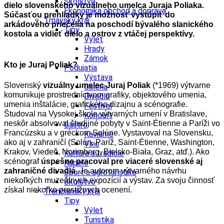
Školstvo
dielo slovenského vizuálneho umelca Juraja Poliaka.
Ekonomika obchod a doprava
Súčasťou prehliadky je možnosť vystúpiť do
Trnavský kraj
arkádového priečelia na poschodí bývalého slanického
Tipy
kostola a vidieť dielo a ostrov z vtáčej perspektívy.
Výlet
Hrady
Zámok
Kto je Juraj Poliak?
Podujatia
Výstava
Slovenský
vizuálny umelec Juraj Poliak
(*1969) výtvarne
Galéria
komunikuje prostredníctvom grafiky, objektového umenia,
Divadlo
umenia inštalácie, grafického dizajnu a scénografie.
Festival
Študoval na Vysokej škole výtvarných umení v Bratislave,
Koncert
neskôr absolvoval študijné pobyty v Saint-Étienne a Paríži vo
Gastro
Francúzsku a v gréckom Solúne. Vystavoval na Slovensku,
Kaviarne
ako aj v zahraničí (Solún, Paríž, Saint-Étienne, Washington,
Víno
Krakov, Viedeň, Norimberg, Bielsko-Biała, Graz, atď.). Ako
Kultúra a tradície
scénograf
úspešne pracoval pre viaceré slovenské aj
Kúpele
zahraničné divadlá
. Je autorom výtvarného návrhu
Šport a agroturistika
niekoľkých muzeálnych expozícií a výstav. Za svoju činnosť
Školstvo
získal niekoľko prestížnych ocenení.
Trenčiansky kraj
Tipy
Výlet
Turistika