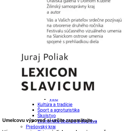
Ekonomika obchod a doprava
Košický kraj
Tipy
Výlet
Turistika
Cyklistika
Hrady
Podujatia
Výstava
Galéria
Divadlo
Folklór
Fašiangy
Ubytovanie
Pobyty
Gastro
Kaviarne
Víno
Kultúra a tradície
Šport a agroturistika
Školstvo
Umelcovu výpoveď si určite zapamätajte…
Ekonomika obchod a doprava
Prešovský kraj