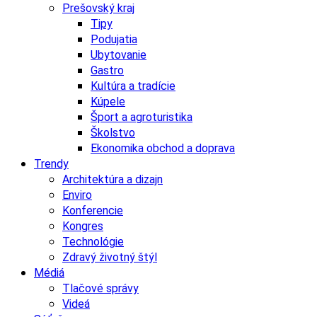
Prešovský kraj
Tipy
Podujatia
Ubytovanie
Gastro
Kultúra a tradície
Kúpele
Šport a agroturistika
Školstvo
Ekonomika obchod a doprava
Trendy
Architektúra a dizajn
Enviro
Konferencie
Kongres
Technológie
Zdravý životný štýl
Médiá
Tlačové správy
Videá