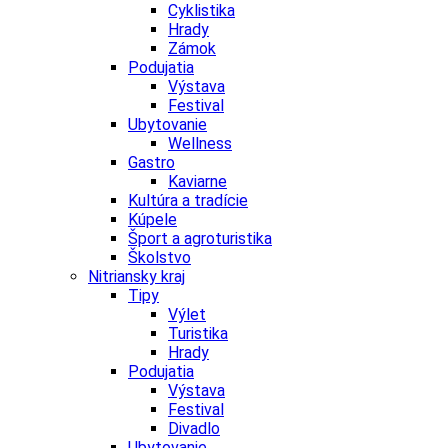
Cyklistika
Hrady
Zámok
Podujatia
Výstava
Festival
Ubytovanie
Wellness
Gastro
Kaviarne
Kultúra a tradície
Kúpele
Šport a agroturistika
Školstvo
Nitriansky kraj
Tipy
Výlet
Turistika
Hrady
Podujatia
Výstava
Festival
Divadlo
Ubytovanie