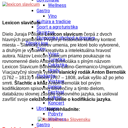
Wellness
Gastro
Víno
Kultúra a tradície
Lexicon slavicum
Šport a agroturistika
Školstvo
Dielo Juraja Poliaka
Lexicon slavicum
čerpá z dvoch
Ekonomika obchod a doprava
hlavných prameňov. Prvým je historicko-kultúrny kontext
Žilinský kraj
miesta – Slanický ostrov umenia, pre ktoré bolo vytvorené,
Tipy
a druhým je výtvarná kreativita a intelektuálna hravosť
Výlet
autora. Názov Lexicon slavicum priamo poukazuje na
Turistika
rovnomenné dielo Antona Bernoláka s plným názvom
Cyklistika
Lexicon Slavicum Bohemico-Latino-Germanico-Ungaricum.
Hrady
Viacjazyčný slovník vytvoril
slanický rodák Anton Bernolák
Podujatia
(1762 – 1813) v rokoch 1787 – 1808, avšak vyšlo až po jeho
Výstava
smrti.
Šľachtic a kňaz
Anton Bernolák bol prvým
Galéria
kodifikátorom spisovnej slovenčiny a týmto dielom,
Festival
databázou slovnej zásoby spisovného jazyka, sa usiloval
Folklór
zavŕšiť svoje
celoživotné úsilie o kodifikáciu jazyka
.
Koncert
Ubytovanie
Neprehliadnite:
Pobyty
Wellness
Gastro