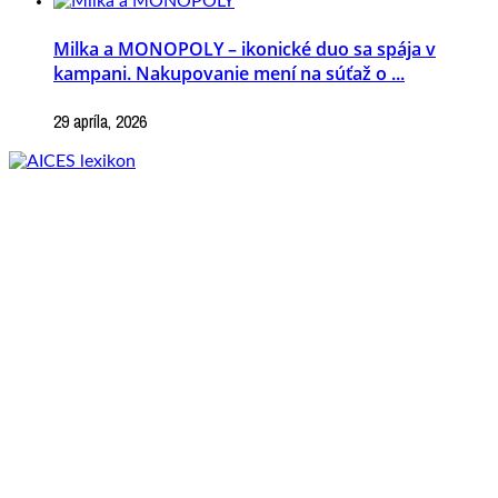
Milka a MONOPOLY – ikonické duo sa spája v
kampani. Nakupovanie mení na súťaž o ...
29 apríla, 2026