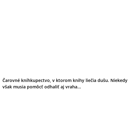
Čarovné kníhkupectvo, v ktorom knihy liečia dušu. Niekedy
však musia pomôcť odhaliť aj vraha...