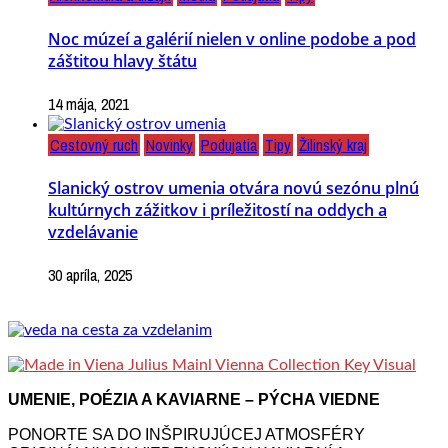
Noc múzeí a galérií nielen v online podobe a pod
záštitou hlavy štátu
14 mája, 2021
Cestovný ruch
Novinky
Podujatia
Tipy
Žilinský kraj
Slanický ostrov umenia otvára novú sezónu plnú
kultúrnych zážitkov i príležitostí na oddych a
vzdelávanie
30 apríla, 2025
UMENIE, POÉZIA A KAVIARNE – PÝCHA VIEDNE
PONORTE SA DO INŠPIRUJÚCEJ ATMOSFÉRY