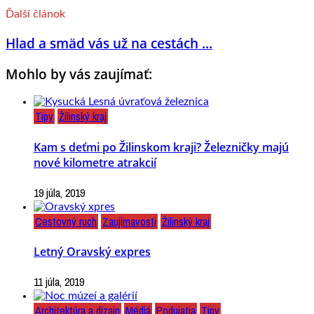
Ďalší článok
Hlad a smäd vás už na cestách ...
Mohlo by vás zaujímať:
Tipy
Žilinský kraj
Kam s deťmi po Žilinskom kraji? Železničky majú
nové kilometre atrakcií
19 júla, 2019
Cestovný ruch
Zaujímavosti
Žilinský kraj
Letný Oravský expres
11 júla, 2019
Architektúra a dizajn
Médiá
Podujatia
Tipy