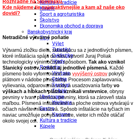
Rozhľadne na Slovensku.
Kultúra a tradície
Kde nájdeme tie najatraktívnejšie a kam až naše oko
Kúpele
dovidí?
Šport a agroturistika
Školstvo
Ekonomika obchod a doprava
Banskobystrický kraj
Tipy
Netradičné výtvarné poňatie
Výlet
Turistika
Výtvarnú zložku diela, skladajúcu sa z jednotlivých písmen,
Cyklistika
ktoré inštalácia spája do slov, vytvoril Juraj Poliak
Hrady
technologicky výnimočným spôsobom.
Tak
ako vznikol
Podujatia
Slanický ostrov, vznikli aj jednotlivé písmená.
Každé
Výstava
písmeno bolo vyformované ako
vyvýšený ostrov
pokrytý
Galéria
plátnom v nádobe plnej farby. Procesom zaplavovania,
Festival
vylievania, odparovania vody a usadzovania farby
vo
Folklór
výškach a hĺbkach plátna vznikali vrstevnice
, obrysy
Ubytovanie
pevniny v tvare písmena, pevniny, ktorá sa zároveň stala
Wellness
maľbou. Písmená inštalované na ploche ostrova vytvárajú v
Gastro
očiach návštevníka slová. Spôsob inštalácie na tyčiach im
Kaviarne
naviac umožňuje pohyb vo vetre, vietor ich môže otáčať
Kultúra a tradície
okolo svojej osi.
Kúpele
Šport a agroturistika
Školstvo