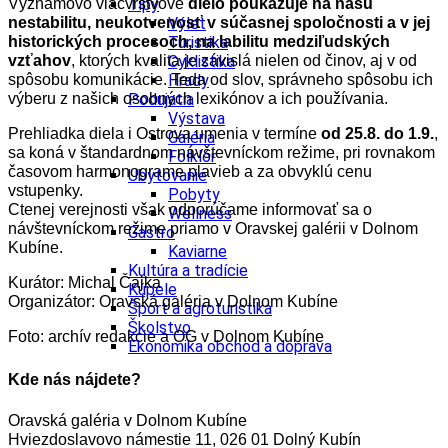
Významovo viacvrstvové
Tipy
dielo poukazuje na našu
nestabilitu, neukotvenosť v súčasnej spoločnosti a v jej
Výlet
historických procesoch, na labilitu medziľudských
Turistika
vzťahov
, ktorých kvalita je závislá nielen od činov, aj v od
Cyklistika
spôsobu komunikácie. Teda od slov, správneho spôsobu ich
Hrady
výberu z našich osobných lexikónov a ich používania.
Podujatia
Výstava
Prehliadka diela i Ostrova umenia v termíne
od 25.8. do 1.9.
,
Galéria
sa koná v štandardnom návštevníckom režime, pri rovnakom
Folklór
časovom harmonograme plavieb a za obvyklú cenu
Ubytovanie
vstupenky.
Pobyty
Ctenej verejnosti však odporúčame informovať sa o
Wellness
návštevníckom režime priamo v Oravskej galérii v Dolnom
Gastro
Kubíne.
Kaviarne
Kultúra a tradície
Kurátor: Michal Čajka
Kúpele
Organizátor: Oravská galéria v Dolnom Kubíne
Šport a agroturistika
Školstvo
Foto: archív redakcie a OG v Dolnom Kubíne
Ekonomika obchod a doprava
Kde nás nájdete?
Oravská galéria v Dolnom Kubíne
Hviezdoslavovo námestie 11, 026 01 Dolný Kubín