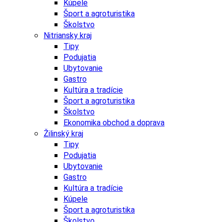
Kúpele
Šport a agroturistika
Školstvo
Nitriansky kraj
Tipy
Podujatia
Ubytovanie
Gastro
Kultúra a tradície
Šport a agroturistika
Školstvo
Ekonomika obchod a doprava
Žilinský kraj
Tipy
Podujatia
Ubytovanie
Gastro
Kultúra a tradície
Kúpele
Šport a agroturistika
Školstvo