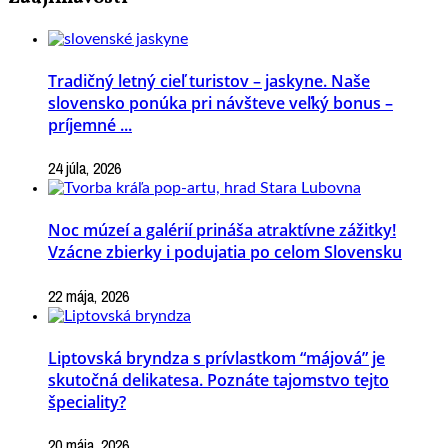
Tradičný letný cieľ turistov – jaskyne. Naše
slovensko ponúka pri návšteve veľký bonus –
príjemné ...
24 júla, 2026
Noc múzeí a galérií prináša atraktívne zážitky!
Vzácne zbierky i podujatia po celom Slovensku
22 mája, 2026
Liptovská bryndza s prívlastkom “májová” je
skutočná delikatesa. Poznáte tajomstvo tejto
špeciality?
20 mája, 2026