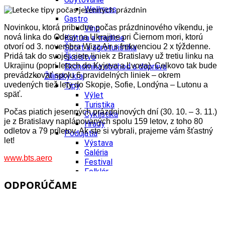
Wellness
Gastro
Novinkou, ktorá pribudne počas prázdninového víkendu, je
Víno
nová linka do Odesy na Ukrajine pri Čiernom mori, ktorú
Kultúra a tradície
otvorí od 3. novembra Wizz Air s frekvenciou 2 x týždenne.
Šport a agroturistika
Pridá tak do svojej siete liniek z Bratislavy už tretiu linku na
Školstvo
Ukrajinu (popri letoch do Kyjeva a Ľvova). Celkovo tak bude
Ekonomika obchod a doprava
prevádzkovať spolu 6 pravidelných liniek – okrem
Žilinský kraj
uvedených tiež lety do Skopje, Sofie, Londýna – Lutonu a
Tipy
späť.
Výlet
Turistika
Počas piatich jesenných prázdninových dní (30. 10. – 3. 11.)
Cyklistika
je z Bratislavy naplánovaných spolu 159 letov, z toho 80
Hrady
odletov a 79 príletov. Ak ste si vybrali, prajeme vám šťastný
Podujatia
let!
Výstava
Galéria
www.bts.aero
Festival
Folklór
Koncert
ODPORÚČAME
Ubytovanie
Pobyty
Wellness
Gastro