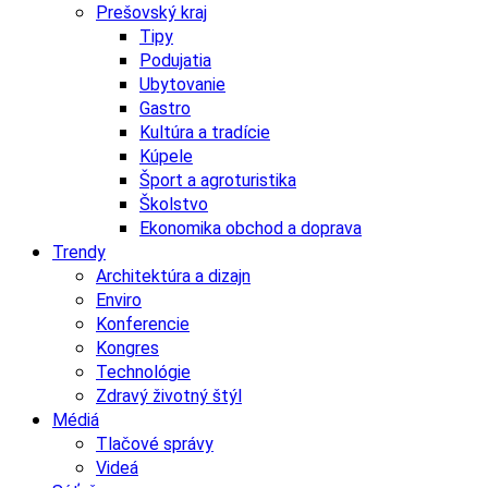
Prešovský kraj
Tipy
Podujatia
Ubytovanie
Gastro
Kultúra a tradície
Kúpele
Šport a agroturistika
Školstvo
Ekonomika obchod a doprava
Trendy
Architektúra a dizajn
Enviro
Konferencie
Kongres
Technológie
Zdravý životný štýl
Médiá
Tlačové správy
Videá