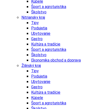
Kúpele
Šport a agroturistika
Školstvo
Nitriansky kraj
Tipy
Podujatia
Ubytovanie
Gastro
Kultúra a tradície
Šport a agroturistika
Školstvo
Ekonomika obchod a doprava
Žilinský kraj
Tipy
Podujatia
Ubytovanie
Gastro
Kultúra a tradície
Kúpele
Šport a agroturistika
Školstvo