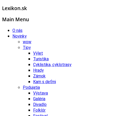
Lexikon.sk
Main Menu
O nás
Novinky
wow
Tipy
Výlet
Turistika
Cyklistika, cyklotrasy
Hrady
Zámok
Kam s deťmi
Podujatia
Výstava
Galéria
Divadlo
Folklór
Festival