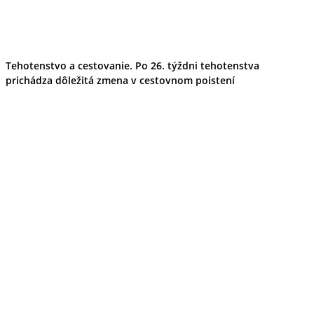
Tipy
Výlet
Turistika
Cyklistika
Hrady
Tehotenstvo a cestovanie. Po 26. týždni tehotenstva
Podujatia
prichádza dôležitá zmena v cestovnom poistení
Výstava
Galéria
Folklór
Ubytovanie
Pobyty
Wellness
Gastro
Kaviarne
Kultúra a tradície
Kúpele
Šport a agroturistika
Školstvo
Ekonomika obchod a doprava