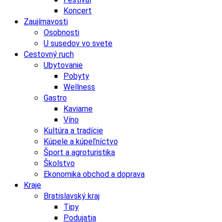
Koncert
Zaujímavosti
Osobnosti
U susedov vo svete
Cestovný ruch
Ubytovanie
Pobyty
Wellness
Gastro
Kaviarne
Víno
Kultúra a tradície
Kúpele a kúpeľníctvo
Šport a agroturistika
Školstvo
Ekonomika obchod a doprava
Kraje
Bratislavský kraj
Tipy
Podujatia