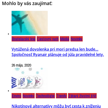
Mohlo by vás zaujímať:
Bratislavský kraj
Cestovný ruch
Médiá
Novinky
Vytúžená dovolenka pri mori predsa len bude…
Spoločnosť Ryanair plánuje od júla pravidelné lety.
26 mája, 2020
Enviro
Novinky
Technológie
Trendy
Zdravý životný štýl
Nikotínové alternatívy môžu byť cesta k zníženiu