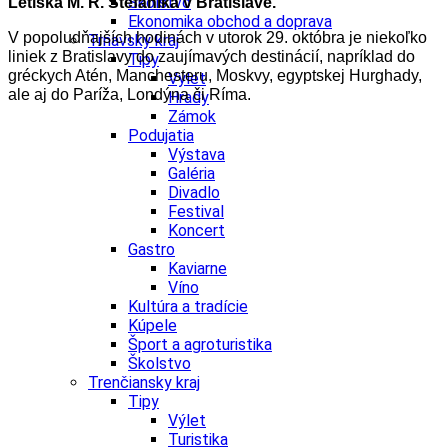
Školstvo
Letiska M. R. Štefánika v Bratislave.
Ekonomika obchod a doprava
V popoludňajších hodinách v utorok 29. októbra je niekoľko
Trnavský kraj
liniek z Bratislavy do zaujímavých destinácií, napríklad do
Tipy
gréckych Atén, Manchesteru, Moskvy, egyptskej Hurghady,
Výlet
ale aj do Paríža, Londýna či Ríma.
Hrady
Zámok
Podujatia
Výstava
Galéria
Divadlo
Festival
Koncert
Gastro
Kaviarne
Víno
Kultúra a tradície
Kúpele
Šport a agroturistika
Školstvo
Trenčiansky kraj
Tipy
Výlet
Turistika