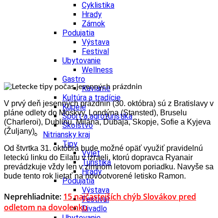
Cyklistika
Hrady
Zámok
Podujatia
Výstava
Festival
Ubytovanie
Wellness
Gastro
Kaviarne
Kultúra a tradície
V prvý deň jesenných prázdnin (30. októbra) sú z Bratislavy v
Kúpele
pláne odlety do Moskvy, Londýna (Stansted), Bruselu
Šport a agroturistika
(Charleroi), Dublinu, Milána, Dubaja, Skopje, Sofie a Kyjeva
Školstvo
(Žuljany).
Nitriansky kraj
Tipy
Od štvrtka 31. októbra bude možné opäť využiť pravidelnú
Výlet
leteckú linku do Eilatu v Izraeli, ktorú dopravca Ryanair
Turistika
prevádzkuje vždy len v zimnom letovom poriadku. Navyše sa
Hrady
bude tento rok lietať na novootvorené letisko Ramon.
Podujatia
Výstava
Neprehliadnite:
15 najčastejších chýb Slovákov pred
Festival
odletom na dovolenku
Divadlo
Ubytovanie