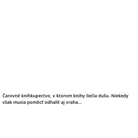
Čarovné kníhkupectvo, v ktorom knihy liečia dušu. Niekedy
však musia pomôcť odhaliť aj vraha...