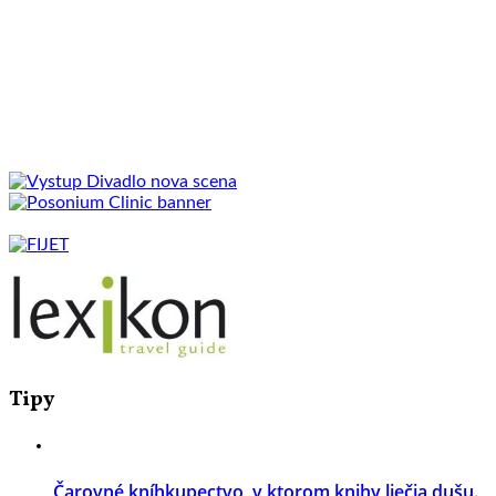
Tipy
Čarovné kníhkupectvo, v ktorom knihy liečia dušu.