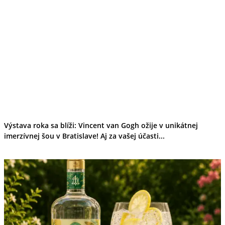
Kultúra a tradície
Kúpele
Šport a agroturistika
Školstvo
Ekonomika obchod a doprava
Banskobystrický kraj
Tipy
Výlet
Turistika
Cyklistika
Hrady
Podujatia
Výstava
Výstava roka sa blíži: Vincent van Gogh ožije v unikátnej
Galéria
imerzívnej šou v Bratislave! Aj za vašej účasti...
Festival
Folklór
Ubytovanie
Wellness
Gastro
Kaviarne
Kultúra a tradície
Kúpele
Šport a agroturistika
Školstvo