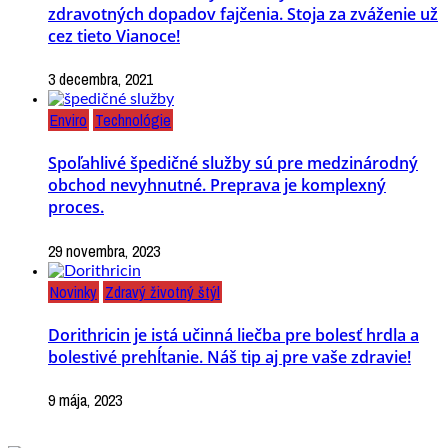
zdravotných dopadov fajčenia. Stoja za zváženie už
cez tieto Vianoce!
3 decembra, 2021
Enviro
Technológie
Spoľahlivé špedičné služby sú pre medzinárodný
obchod nevyhnutné. Preprava je komplexný
proces.
29 novembra, 2023
Novinky
Zdravý životný štýl
Dorithricin je istá učinná liečba pre bolesť hrdla a
bolestivé prehĺtanie. Náš tip aj pre vaše zdravie!
9 mája, 2023