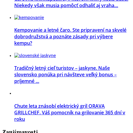
Niekedy však musia pomôcť odhaliť aj vraha…
Kempovanie a letné čaro. Ste pripravení na skvelé
dobrodružstvá a poznáte zásady pri výbere
kempu?
Tradičný letný cieľ turistov – jaskyne. Naše
slovensko ponúka pri návšteve veľký bonus –
príjemné ...
Chute leta znásobí elektrický gril ORAVA
GRILLCHEF. Váš pomocník na grilovanie 365 dní v
roku
Zaujímavosti