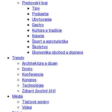
Prešovský kraj
Tipy
Podujatia
Ubytovanie
Gastro
Kultúra a tradície
Kúpele
Šport a agroturistika
Školstvo
Ekonomika obchod a doprava
Trendy
Architektúra a dizajn
Enviro
Konferencie
Kongres
Technológie
Zdravý životný štýl
Médiá
Tlačové správy
Videá