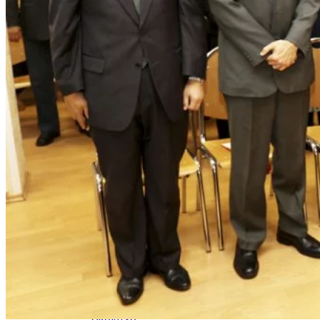
Kultúra a tradície
Kúpele
Šport a agroturistika
Školstvo
Ekonomika obchod a doprava
Banskobystrický kraj
Tipy
Výlet
Turistika
Cyklistika
Hrady
Podujatia
Výstava
Galéria
Festival
Folklór
Ubytovanie
Wellness
Gastro
Kaviarne
Kultúra a tradície
Kúpele
Šport a agroturistika
Školstvo