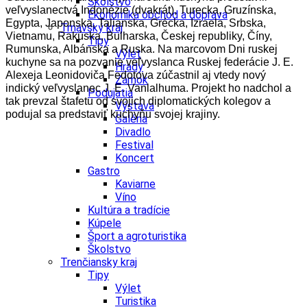
Školstvo
veľvyslanectvá Indonézie (dvakrát), Turecka, Gruzínska,
Ekonomika obchod a doprava
Egypta, Japonska, Talianska, Grécka, Izraela, Srbska,
Trnavský kraj
Vietnamu, Rakúska, Bulharska, Českej republiky, Číny,
Tipy
Rumunska, Albánska a Ruska. Na marcovom Dni ruskej
Výlet
kuchyne sa na pozvanie veľvyslanca Ruskej federácie J. E.
Hrady
Alexeja Leonidoviča Fedotova zúčastnil aj vtedy nový
Zámok
indický veľvyslanec J. E. Vanlalhuma. Projekt ho nadchol a
Podujatia
tak prevzal štafetu od svojich diplomatických kolegov a
Výstava
podujal sa predstaviť kuchyňu svojej krajiny.
Galéria
Divadlo
Festival
Koncert
Gastro
Kaviarne
Víno
Kultúra a tradície
Kúpele
Šport a agroturistika
Školstvo
Trenčiansky kraj
Tipy
Výlet
Turistika