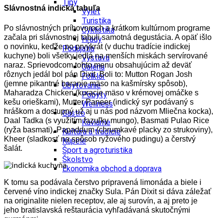
Tipy
Slávnostná indická tabuľa
Výlet
Turistika
Po slávnostných príhovoroch a krátkom kultúrnom programe
Cyklistika
začala pri slávnostnej tabuli samotná degustácia. A opäť išlo
Hrady
o novinku, keďže po prvýkrát (v duchu tradície indickej
Podujatia
kuchyne) boli všetky jedlá na menších miskách servírované
Výstava
naraz. Sprievodcom tohto menu obsahujúcim až deväť
Galéria
rôznych jedál bol pán Dixit. Boli to: Mutton Rogan Josh
Folklór
(jemne pikantné baranie mäso na kašmírsky spôsob),
Ubytovanie
Maharadza Chicken (kuracie mäso v krémovej omáčke s
Pobyty
kešu orieškami), Mutter Paneer (indický syr podávaný s
Wellness
hráškom a dostupný už aj u nás pod názvom Mliečna kocka),
Gastro
Daal Tadka (s využitím fazuľky mungo), Basmati Pulao Rice
Kaviarne
(ryža basmati), Papaddum (chrumkavé placky zo strukoviny),
Kultúra a tradície
Kheer (sladkosť na spôsob ryžového pudingu) a čerstvý
Kúpele
šalát.
Šport a agroturistika
Školstvo
Ekonomika obchod a doprava
K tomu sa podávala čerstvo pripravená limonáda a biele i
červené víno indickej značky Sula. Pán Dixit si dáva záležať
na originalite nielen receptov, ale aj surovín, a aj preto je
jeho bratislavská reštaurácia vyhľadávaná skutočnými