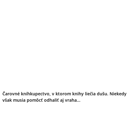
Čarovné kníhkupectvo, v ktorom knihy liečia dušu. Niekedy
však musia pomôcť odhaliť aj vraha...