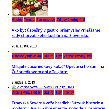
Gastro
Trendy
Zaujímavosti
Zdravý životný štýl
Ako byť úspešný v gastro priemysle? Prinášame
rady chorvátskeho kuchára na Slovensku.
28 augusta, 2019
Banskobystrický kraj
Gastro
Tipy
Zdravý životný štýl
Milujete čučoriedkový koláč? Upečte si ho sami na
Čučoriedkovom dni v Telgárte.
9 augusta, 2019
Architektúra a dizajn
Gastro
Tipy
Trendy
Trnavská Severná veža hradieb: Súzvuk histórie a
moderny. Ale aj náboj energie, pohody a inšpirácie