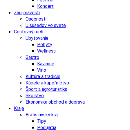
Koncert
Zaujímavosti
Osobnosti
U susedov vo svete
Cestovný ruch
Ubytovanie
Pobyty
Wellness
Gastro
Kaviarne
Víno
Kultúra a tradície
Kúpele a kúpeľníctvo
Šport a agroturistika
Školstvo
Ekonomika obchod a doprava
Kraje
Bratislavský kraj
Tipy
Podujatia