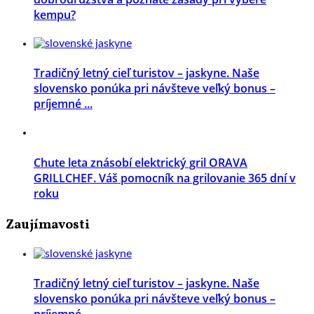
kempu?
Tradičný letný cieľ turistov – jaskyne. Naše
slovensko ponúka pri návšteve veľký bonus –
príjemné ...
Chute leta znásobí elektrický gril ORAVA
GRILLCHEF. Váš pomocník na grilovanie 365 dní v
roku
Zaujímavosti
Tradičný letný cieľ turistov – jaskyne. Naše
slovensko ponúka pri návšteve veľký bonus –
príjemné ...