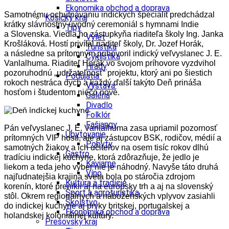
Ekonomika obchod a doprava
Samotnému ochutnávaniu indických špecialít predchádzal
Košický kraj
krátky slávnostný úvodný ceremoniál s hymnami Indie
Tipy
a Slovenska. Viedla ho zástupkyňa riaditeľa školy Ing. Janka
Výlet
Krošláková. Hostí privítal riaditeľ školy, Dr. Jozef Horák,
Turistika
a následne sa prítomným prihovoril indický veľvyslanec J. E.
Cyklistika
Vanlalhuma. Riaditeľ Horák vo svojom príhovore vyzdvihol
Hrady
pozoruhodnú „udržateľnosť“ projektu, ktorý ani po šiestich
Podujatia
rokoch nestráca dych a každý ďalší takýto Deň prináša
Výstava
hosťom i študentom niečo nové.
Galéria
Divadlo
Folklór
Fašiangy
Pán veľvyslanec J. E. Vanlalhuma zasa upriamil pozornosť
Ubytovanie
prítomných VIP hostí, ale aj zástupcov BSK, rodičov, médií a
Pobyty
samotných žiakov a ich učiteľov na osem tisíc rokov dlhú
Gastro
tradíciu indickej kuchyne, ktorá zdôrazňuje, že jedlo je
Kaviarne
liekom a teda jeho výber nie je náhodný. Navyše táto druhá
Víno
najľudnatejšia krajina sveta bola po stáročia zdrojom
Kultúra a tradície
korenín, ktoré prenikli aj na európsky trh a aj na slovenský
Šport a agroturistika
stôl. Okrem regionálnych a náboženských vplyvov zasiahli
Školstvo
do indickej kuchyne aj prvky britskej, portugalskej a
Ekonomika obchod a doprava
holandskej koloniálnej kultúry.
Prešovský kraj