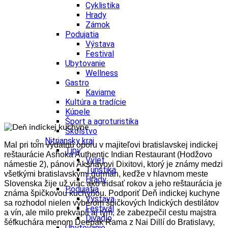
Cyklistika
Hrady
Zámok
Podujatia
Výstava
Festival
Ubytovanie
Wellness
Gastro
Kaviarne
Kultúra a tradície
Kúpele
Šport a agroturistika
Školstvo
Nitriansky kraj
Mal pri tom výdatnú oporu v majiteľovi bratislavskej indickej
Tipy
reštaurácie Ashoka Authentic Indian Restaurant (Hodžovo
Výlet
námestie 2), pánovi Akshayovi Dixitovi, ktorý je známy medzi
Turistika
všetkými bratislavskými gurmán, keďže v hlavnom meste
Hrady
Slovenska žije už viac ako tridsať rokov a jeho reštaurácia je
Podujatia
známa špičkovou kuchyňou. Podporiť Deň indickej kuchyne
Výstava
sa rozhodol nielen výberom špičkových Indických destilátov
Festival
a vín, ale milo prekvapil aj tým, že zabezpečil cestu majstra
Divadlo
šéfkuchára menom Deepak Rama z Nai Dillí do Bratislavy,
Ubytovanie