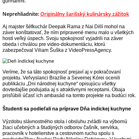
gurmánmi.
Neprehliadnite:
Originálny šarišský kulinársky zážitok
Aj majster šéfkuchár Deepak Rama z Nai Dillí mohol na
záver konštatovať, že ním pripravené menu malo u všetkých
hostí veľký úspech. Svoju spokojnosť vyjadrili na záver
obeda i chválou pre video-dokumentáciu, ktorú
zabezpečoval Viliam Šuška z VideoPressAgency.
Veríme, že sa táto spokojnosť prejaví aj v pokračovaní
projektu. Veľvyslanci Brazílie a Severnej Kórei ocenili
publikáciu „Dni národnej kuchyne“ opisujúcu všetky
dovtedajšie podujatia aj s atraktívnymi receptami. Obaja
prisľúbili účasť ich ambasád na tomto projekte na budúci rok.
Študenti sa podieľali na príprave Dňa indickej kuchyne
Výzdobu slávnostného stola i obsluhu zvládli na výbornú
žiaci učebných a študijných odborov čašník, servírka,
pracovník v hotelierstve a cestovnom ruchu spolu s