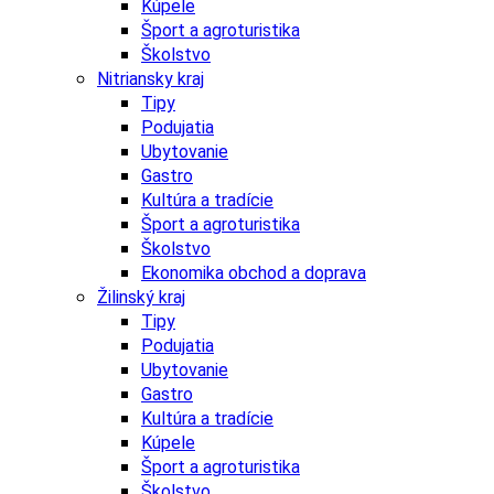
Kúpele
Šport a agroturistika
Školstvo
Nitriansky kraj
Tipy
Podujatia
Ubytovanie
Gastro
Kultúra a tradície
Šport a agroturistika
Školstvo
Ekonomika obchod a doprava
Žilinský kraj
Tipy
Podujatia
Ubytovanie
Gastro
Kultúra a tradície
Kúpele
Šport a agroturistika
Školstvo