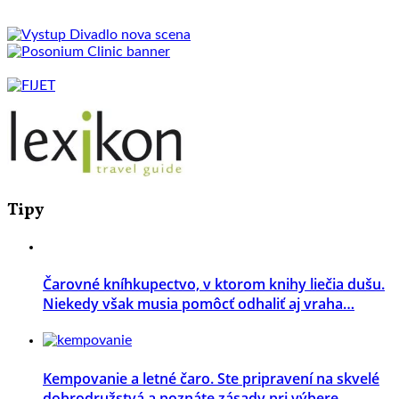
Tipy
Čarovné kníhkupectvo, v ktorom knihy liečia dušu.
Niekedy však musia pomôcť odhaliť aj vraha…
Kempovanie a letné čaro. Ste pripravení na skvelé
dobrodružstvá a poznáte zásady pri výbere