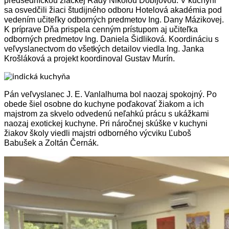
predsedníčkou žiackej Rady Nikolou Dobijovou. V kuchyni
sa osvedčili žiaci študijného odboru Hotelová akadémia pod
vedením učiteľky odborných predmetov Ing. Dany Mázikovej.
K príprave Dňa prispela cenným prístupom aj učiteľka
odborných predmetov Ing. Daniela Šidliková. Koordináciu s
veľvyslanectvom do všetkých detailov viedla Ing. Janka
Krošláková a projekt koordinoval Gustav Murín.
Pán veľvyslanec J. E. Vanlalhuma bol naozaj spokojný. Po
obede šiel osobne do kuchyne poďakovať žiakom a ich
majstrom za skvelo odvedenú neľahkú prácu s ukážkami
naozaj exotickej kuchyne. Pri náročnej skúške v kuchyni
žiakov školy viedli majstri odborného výcviku Ľuboš
Babušek a Zoltán Černák.