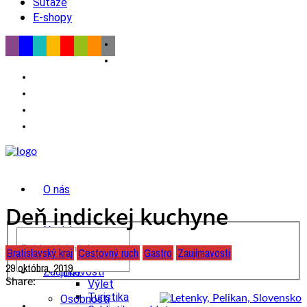
Súťaže
E-shopy
O nás
Deň indickej kuchyne
Novinky
Bratislavský kraj
Cestovný ruch
Gastro
Zaujímavosti
wow
29 októbra, 2019
Tipy
Zaujímavosti
Share:
Výlet
Turistika
Osobnosti