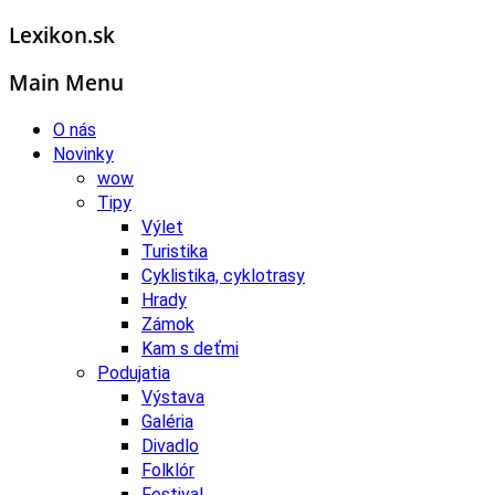
Lexikon.sk
Main Menu
O nás
Novinky
wow
Tipy
Výlet
Turistika
Cyklistika, cyklotrasy
Hrady
Zámok
Kam s deťmi
Podujatia
Výstava
Galéria
Divadlo
Folklór
Festival