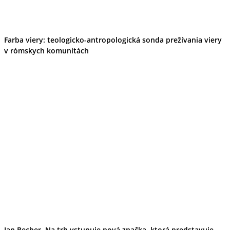
Farba viery: teologicko-antropologická sonda prežívania viery
v rómskych komunitách
Jan Becher. Na trh vstupuje nová značka, ktorá predstavuje