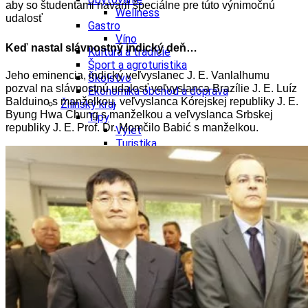
aby so študentami navaril špeciálne pre túto výnimočnú
Wellness
udalosť
Gastro
Víno
Keď nastal slávnostný indický deň…
Kultúra a tradície
Šport a agroturistika
Jeho eminencia, indický veľvyslanec J. E. Vanlalhumu
Školstvo
pozval na slávnostnú udalosť veľvyslanca Brazílie J. E. Luíz
Ekonomika obchod a doprava
Balduino s manželkou, veľvyslanca Kórejskej republiky J. E.
Žilinský kraj
Byung Hwa Chung s manželkou a veľvyslanca Srbskej
Tipy
republiky J. E. Prof. Dr. Momčilo Babić s manželkou.
Výlet
Turistika
Cyklistika
Hrady
Podujatia
Výstava
Galéria
Festival
Folklór
Koncert
Ubytovanie
Pobyty
Wellness
Gastro